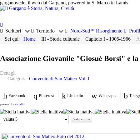
garganovede, il web dal Gargano, powered in S. Marco in Lamis
Scrittori
Territorio
Nord-Sud
Risorgimento
Profil
Sei qui:
Home
III - Storia culturale
Capitolo I - 1905-1966
A
Associazione Giovanile "Giosuè Borsi" e la
Dettagli
Categoria:
Convento di San Matteo Vol. I
Facebook
Pinterest
Linkedin
Whatsapp
Teleg
powered by
social2s
Valuta