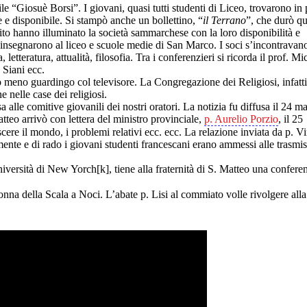
“Giosuè Borsi”. I giovani, quasi tutti studenti di Liceo, trovarono in 
e disponibile. Si stampò anche un bollettino, “
il Terrano
”, che durò q
to hanno illuminato la società sammarchese con la loro disponibilità e
i insegnarono al liceo e scuole medie di San Marco. I soci s’incontravan
etteratura, attualità, filosofia. Tra i conferenzieri si ricorda il prof. Mi
 Siani ecc.
meno guardingo col televisore. La Congregazione dei Religiosi, infatti,
 nelle case dei religiosi.
le comitive giovanili dei nostri oratori. La notizia fu diffusa il 24 m
teo arrivò con lettera del ministro provinciale,
p. Aurelio Porzio
, il 25
re il mondo, i problemi relativi ecc. ecc. La relazione inviata da p. V
ente e di rado i giovani studenti francescani erano ammessi alle trasmis
iversità di New Yorch[k], tiene alla fraternità di S. Matteo una confere
na della Scala a Noci. L’abate p. Lisi al commiato volle rivolgere alla