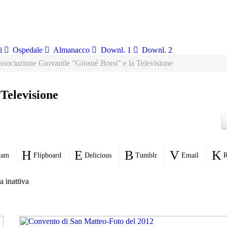
i
Ospedale
Almanacco
Downl. 1
Downl. 2
ssociazione Giovanile "Giosuè Borsi" e la Televisione
 Televisione
ram
Flipboard
Delicious
Tumblr
Email
R