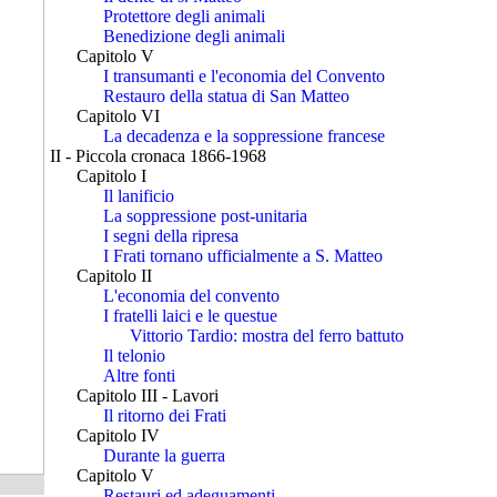
Protettore degli animali
Benedizione degli animali
Capitolo V
I transumanti e l'economia del Convento
Restauro della statua di San Matteo
Capitolo VI
La decadenza e la soppressione francese
II - Piccola cronaca 1866-1968
Capitolo I
Il lanificio
La soppressione post-unitaria
I segni della ripresa
I Frati tornano ufficialmente a S. Matteo
Capitolo II
L'economia del convento
I fratelli laici e le questue
Vittorio Tardio: mostra del ferro battuto
Il telonio
Altre fonti
Capitolo III - Lavori
Il ritorno dei Frati
Capitolo IV
Durante la guerra
Capitolo V
Restauri ed adeguamenti