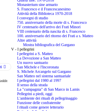
Quarta fase: 1970-2018
Monasterium sine armario
S. Francesco e il Francescanesimo
Attività della Biblioteca 1970-2018
I convegni di studio
750. anniversario della morte di s. Francesco
IV centenario dell'arrivo dei Frati Minori
VIII centenario della nascita di s. Francesco
100. anniversario del ritorno dei Frati a s. Matteo
Altre attività
Mostra bibliografica del Gargano
V - I pellegrini
I pellegrini a S. Matteo
La Devozione a San Matteo
Un nuovo santuario
ti
San Michele e l'Incoronata
S. Michele Arcangelo sul Gargano
San Matteo nel sistema santuariale
I pellegrini dal 1980 al 1997
eddit
Il senso della strada
La "cumpagnia" di San Marco in Lamis
Pellegrini a piedi, oggi
L'ambiente dei rituali di pellegrinaggio
Funzione delle confraternite
I rituali come genere letterario