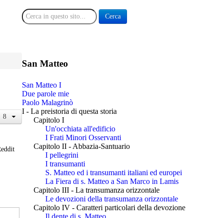
Cerca
Cerca
San Matteo
San Matteo I
Due parole mie
Paolo Malagrinò
I - La preistoria di questa storia
Capitolo I
Un'occhiata all'edificio
I Frati Minori Osservanti
Capitolo II - Abbazia-Santuario
eddit
I pellegrini
I transumanti
S. Matteo ed i transumanti italiani ed europei
La Fiera di s. Matteo a San Marco in Lamis
Capitolo III - La transumanza orizzontale
Le devozioni della transumanza orizzontale
Capitolo IV - Caratteri particolari della devozione
Il dente di s. Matteo