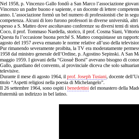
Nel 1958, p. Vincenzo Gallo fondò a San Marco l’associazione giovanile 
Vincenzo un padre buono e sapiente, e un docente di lettere competente 
anno. L’associazione formò un bel numero di professionisti che in segui
competenza. Alcuni di loro furono professori in diverse università, altr
spesso a S. Matteo dove ascoltavano conferenze su diversi temi di storia, l
Coco, il prof. Tommaso Nardella, storico, il prof. Cosma Siani, Vittorio
Questa fu l’occasione buona perché S. Matteo conquistasse un rapporto 
agosto del 1957 aveva emanato le norme relative all’uso della televisione
Pur rimanendo severamente proibita, la TV era moderatamente permessa al
1958 dal ministro generale dell’Ordine, p. Agostino Sepinski. A San Mat
maggio 1959. I giovani della “Giosuè Borsi” avevano bisogno di conosce
Gallo, guardiano del convento, al provinciale diceva che solo saltuariam
televisive.
Durante il mese di agosto 1964, il
prof. Joseph Tusiani
, docente dell’Un
titolo “Aspetti religiosi nella poesia di Michelangelo”.
Il 26 settembre 1964, sono ospiti i
benedettini
del monastero della Madon
fraternità un indirizzo in bel latino.