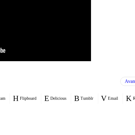
Avan
ram
Flipboard
Delicious
Tumblr
Email
R