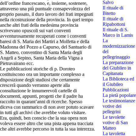
Salvo
dell’ordine francescano, e, insieme, sostenere,
Il rituale di
attraverso una più puntuale consapevolezza del
Bitetto
proprio passato, il duro lavoro dei frati impegnati
Il rituale di
nella ricostruzione della provincia. In quel tempo
Ripabottoni
anche altri frati della medesima provincia
Il rituale di S.
scrivevano opuscoli sui vari conventi
Marco in Lamis
avventurosamente recuperati come i conventi
La
baresi di S. Maria dei Martiri a Molfetta e della
modernizzazione
Madonna del Pozzo a Capurso, del Santuario di
del
S. Matteo, conventino di Santa Maria degli
pellegrinaggio
Angeli a Sepino, Santa Maria della Vigna a
La preparazione
Pietravairano ecc.
del Giubileo in
Le pubblicazioni storiche di p. Doroteo
Capitanata
costituiscono ora un importante complesso a
La Biblioteca ed
disposizione degli studiosi che certamente
il Giubileo
crescerà quando verranno aperte alla
Pubblicazioni
consultazione le innumerevoli cartelle di
La pietà popolare
documenti, appunti, progetti che il padre ha
Le testimonianze
raccolto in quarant’anni di ricerche. Spesso
votive dei
diceva con rammarico di non aver potuto scavare
pellegrini
in tutti gli archivi che avrebbe voluto visitare.
Le tavolette
Era, quindi, ben conscio che la sua opera non
votive di San
voleva essere altro che una pista appena tracciata
Matteo
che altri avrebbe percorso in tutta la sua interezza.
La tavoletta