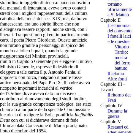
straordinario oggetto di ricerca: poco conosciuto
tornano
dai manuali di letteratura, aveva avuto contatti
ufficialmente
stretti con i migliori rappresentanti della cultura
a S. Matteo
cattolica della metà del sec. XIX, ma, da bravo
Capitolo II
francescano, era uno spirito libero che non
L'economia
disdegnava tessere rapporti, anche stretti, con i
del convento
liberali. Tra questi uno gli era in particolarmente
I fratelli laici
caro, il poeta Pietro Giordano. Queste amicizie
e le questue
non furono gradite a personaggi di spicco del
Vittorio
mondo cattolico i quali, quando la grande
Tardio:
maggioranza dei Ministri provinciali,
mostra
riuniti in Capitolo Generale per eleggere il nuovo
del ferro
Ministro Generale, espresse il desiderio di
battuto
eleggere a tale carica il p. Antonio Fania, si
Il telonio
opposero con forza, malgrado il padre fosse
Altre fonti
amico personale del Papa Pio IX. Il padre aveva
Capitolo III -
ricoperto importanti incarichi al vertice
Lavori
dell’Ordine dove aveva dato un decisivo
Il ritorno dei
contributo al rinnovamento degli studi. Inoltre,
Frati
per la sua grande competenza teologica, era stato
Capitolo IV
chiamato a far parte della speciale Commissione
Durante la
incaricata di redigere la Bolla pontificia
Ineffabilis
guerra
Deus
con cui si dichiarava domma di fede
Capitolo V
l’Immacolata Concezione di Maria proclamato
Restauri ed
l’otto dicembre del 1854.
adeguamenti