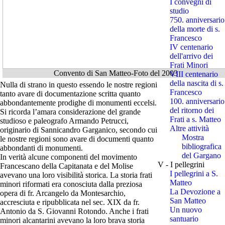
I convegni di
studio
750. anniversario
della morte di s.
Francesco
IV centenario
dell'arrivo dei
Frati Minori
Convento di San Matteo-Foto del 2003
VIII centenario
della nascita di s.
Nulla di strano in questo essendo le nostre regioni
Francesco
tanto avare di documentazione scritta quanto
100. anniversario
abbondantemente prodighe di monumenti eccelsi.
del ritorno dei
Si ricorda l’amara considerazione del grande
Frati a s. Matteo
studioso e paleografo Armando Petrucci,
Altre attività
originario di Sannicandro Garganico, secondo cui
Mostra
le nostre regioni sono avare di documenti quanto
bibliografica
abbondanti di monumenti.
del Gargano
In verità alcune componenti del movimento
V - I pellegrini
Francescano della Capitanata e del Molise
I pellegrini a S.
avevano una loro visibilità storica. La storia frati
Matteo
minori riformati era conosciuta dalla preziosa
La Devozione a
opera di fr. Arcangelo da Montesarchio,
San Matteo
accresciuta e ripubblicata nel sec. XIX da fr.
Un nuovo
Antonio da S. Giovanni Rotondo. Anche i frati
santuario
minori alcantarini avevano la loro brava storia