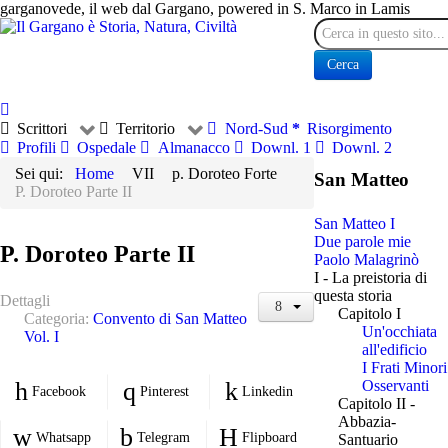
garganovede, il web dal Gargano, powered in S. Marco in Lamis
Cerca
Cerca
Scrittori
Territorio
Nord-Sud
Risorgimento
Profili
Ospedale
Almanacco
Downl. 1
Downl. 2
Sei qui:
Home
VII
p. Doroteo Forte
San Matteo
P. Doroteo Parte II
San Matteo I
Due parole mie
P. Doroteo Parte II
Paolo Malagrinò
I - La preistoria di
questa storia
Dettagli
Capitolo I
Categoria:
Convento di San Matteo
Un'occhiata
Vol. I
all'edificio
I Frati Minori
Osservanti
Facebook
Pinterest
Linkedin
Capitolo II -
Abbazia-
Whatsapp
Telegram
Flipboard
Santuario