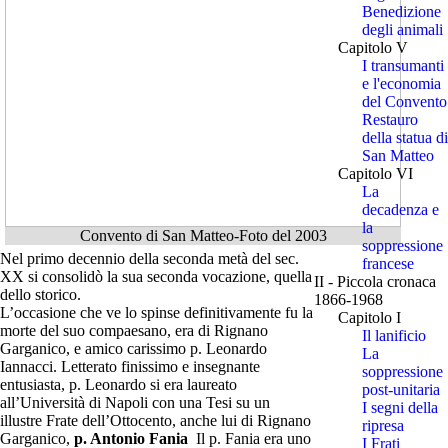
Benedizione
degli animali
Capitolo V
I transumanti
e l'economia
del Convento
Restauro
della statua di
San Matteo
Capitolo VI
La
decadenza e
la
Convento di San Matteo-Foto del 2003
soppressione
Nel primo decennio della seconda metà del sec.
francese
XX si consolidò la sua seconda vocazione, quella
II - Piccola cronaca
dello storico.
1866-1968
L’occasione che ve lo spinse definitivamente fu la
Capitolo I
morte del suo compaesano, era di Rignano
Il lanificio
Garganico, e amico carissimo p. Leonardo
La
Iannacci. Letterato finissimo e insegnante
soppressione
entusiasta, p. Leonardo si era laureato
post-unitaria
all’Università di Napoli con una Tesi su un
I segni della
illustre Frate dell’Ottocento, anche lui di Rignano
ripresa
Garganico,
p. Antonio Fania
Il p. Fania era uno
I Frati