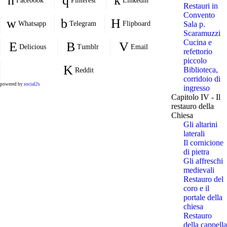
Facebook
Pinterest
Linkedin
Restauri in
Convento
Whatsapp
Telegram
Flipboard
Sala p.
Scaramuzzi
Cucina e
Delicious
Tumblr
Email
refettorio
piccolo
Biblioteca,
Reddit
corridoio di
powered by
social2s
ingresso
Capitolo IV - Il
restauro della
Chiesa
Gli altarini
laterali
Il cornicione
di pietra
Gli affreschi
medievali
Restauro del
coro e il
portale della
chiesa
Restauro
della cappella