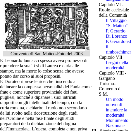
Capitolo VI -
Ruolo ecclesiale
della Comunità
Il Villaggio
"S. Matteo"
P. Gerardo
Di Lorenzo
P. Gerardo ed
il
rimboschime
Convento di San Matteo-Foto del 2003
Capitolo VII
P. Leonardo Iannacci spesso aveva promesso di
I segni della
riprendere la sua Tesi di Laurea e darla alle
modernità
stampe, ma la morte lo colse senza che avesse
Capitolo VIII -
potuto dar corso ai suoi propositi.
Gargano-
P. Doroteo riprese le ricerche riuscendo a
Turismo-
delineare la complessa personalità del Fania come
Convento di
frate e come superiore provinciale dei frati
S.M.
pugliesi, nonché a dipanare i suoi intricati
Un modo
rapporti con gli intellettuali del tempo, con la
nuovo di
curia romana, e chiarire il ruolo non secondario
intendere la
da lui svolto nella ricostruzione degli studi
modernità
nell’Ordine e nella fase finale degli studi
Monumento
preparatori della dichiarazione del dogma
Nazionale
dell’Immacolata. L’opera, completa e non priva
III - Storia culturale