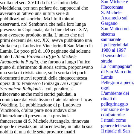
San Michele e
scritta nel sec. XVIII da fr. Casimiro della
l'Incoronata
Maddalena, per non parlare dei cappuccini che
S. Michele
avevano all’attivo una nutrita serie di
Arcangelo sul
pubblicazioni storiche. Ma i frati minori
Gargano
osservanti, no! Sembrava che nella loro lunga
San Matteo nel
presenza in Capitanata, dalla fine del sec. XIV,
sistema
non avessero prodotto nulla. L’unico che nei
santuariale
primi decenni del sec. XX, aveva pubblicato una
I pellegrini dal
storia era p. Ludovico Vincitorio di San Marco in
1980 al 1997
Lamis. Le poco più di 100 paginette dal solenne
Il senso della
titolo L
’Alma Provincia d[i]
o
S. Michele
strada
Arcangelo in Puglia
, che furono a lungo l’unico
La "cumpagnia"
punto di riferimento di storia scritta, proponevano
di San Marco in
una sorta di rivisitazione, sulla scorta dei pochi
Lamis
documenti nuovi reperiti, della cinquecentesca
Pellegrini a piedi,
opera di fr. Francesco Gonzaga
De Origine
oggi
Seraphicae Religionis
a cui, peraltro, si
L'ambiente dei
rifacevano anche molti storici paludati, a
rituali di
cominciare dal visitatissimo frate irlandese Lucas
pellegrinaggio
Wadding. La pubblicazione di p. Ludovico
Funzione delle
Vincitorio, d’altra parte non andava oltre
confraternite
l’intenzione di presentare la provincia
I rituali come
francescana di S. Michele Arcangelo, rinnovata
genere letterario
dopo le devastazioni ottocentesche, in tutta la sua
Il rituale di San
nobiltà di una delle sette province madri