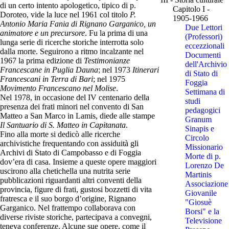
di un certo intento apologetico, tipico di p.
Capitolo I -
Doroteo, vide la luce nel 1961 col titolo
P.
1905-1966
Antonio Maria Fania di Rignano Garganico, un
Due Lettori
animatore e un precursore
. Fu la prima di una
(Professori)
lunga serie di ricerche storiche interrotta solo
eccezzionali
dalla morte. Seguirono a ritmo incalzante nel
Documenti
1967 la prima edizione di
Testimonianze
dell'Archivio
Francescane in Puglia Dauna
; nel 1973
Itinerari
di Stato di
Francescani in Terra di Bari
; nel 1975
Foggia
Movimento Francescano nel Molise
.
Settimana di
Nel 1978, in occasione del IV centenario della
studi
presenza dei frati minori nel convento di San
pedagogici
Matteo a San Marco in Lamis, diede alle stampe
Granum
Il Santuario di S. Matteo in Capitanata
.
Sinapis e
Fino alla morte si dedicò alle ricerche
Circolo
archivistiche frequentando con assiduità gli
Missionario
Archivi di Stato di Campobasso e di Foggia
Morte di p.
dov’era di casa. Insieme a queste opere maggiori
Lorenzo De
uscirono alla chetichella una nutrita serie
Martinis
pubblicazioni riguardanti altri conventi della
Associazione
provincia, figure di frati, gustosi bozzetti di vita
Giovanile
fratresca e il suo borgo d’origine, Rignano
"Giosuè
Garganico. Nel frattempo collaborava con
Borsi" e la
diverse riviste storiche, partecipava a convegni,
Televisione
teneva conferenze. Alcune sue opere, come il