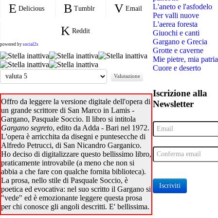
L'aneto e l'asfodelo
Delicious
Tumblr
Email
Per valli nuove
L'aerea foresta
Reddit
Giuochi e canti
Gargano e Grecia
powered by
social2s
Grotte e caverne
Mie pietre, mia patria
Cuore e deserto
Valuta
Iscrizione alla
Offro da leggere la versione digitale dell'opera di
Newsletter
un grande scrittore di San Marco in Lamis -
Gargano, Pasquale Soccio. Il libro si intitola
Gargano segreto
, edito da Adda - Bari nel 1972.
L'opera è arricchita da disegni e puntesecche di
Alfredo Petrucci, di San Nicandro Garganico.
Ho deciso di digitalizzare questo bellissimo libro,
praticamente introvabile (a meno che non si
abbia a che fare con qualche fornita biblioteca).
La prosa, nello stile di Pasquale Soccio, è
Iscriviti
poetica ed evocativa: nel suo scritto il Gargano si
"vede" ed è emozionante leggere questa prosa
per chi conosce gli angoli descritti. E' bellissima.