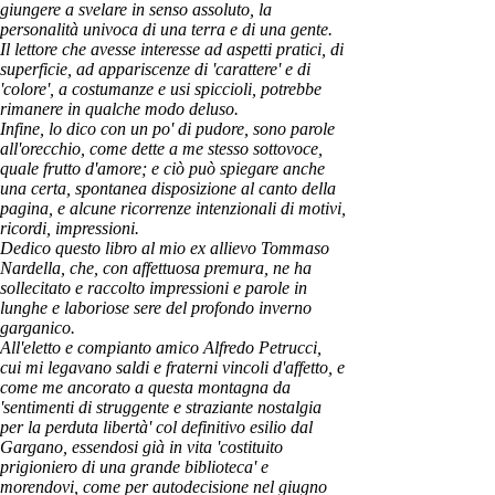
giungere a svelare in senso assoluto, la
personalità univoca di una terra e di una gente.
Il lettore che avesse interesse ad aspetti pratici, di
superficie, ad appariscenze di 'carattere' e di
'colore', a costumanze e usi spiccioli, potrebbe
rimanere in qualche modo deluso.
Infine, lo dico con un po' di pudore, sono parole
all'orecchio, come dette a me stesso sottovoce,
quale frutto d'amore; e ciò può spiegare anche
una certa, spontanea disposizione al canto della
pagina, e alcune ricorrenze intenzionali di motivi,
ricordi, impressioni.
Dedico questo libro al mio ex allievo Tommaso
Nardella, che, con affettuosa premura, ne ha
sollecitato e raccolto impressioni e parole in
lunghe e laboriose sere del profondo inverno
garganico.
All'eletto e compianto amico Alfredo Petrucci,
cui mi legavano saldi e fraterni vincoli d'affetto, e
come me ancorato a questa montagna da
'sentimenti di struggente e straziante nostalgia
per la perduta libertà' col definitivo esilio dal
Gargano, essendosi già in vita 'costituito
prigioniero di una grande biblioteca' e
morendovi, come per autodecisione nel giugno