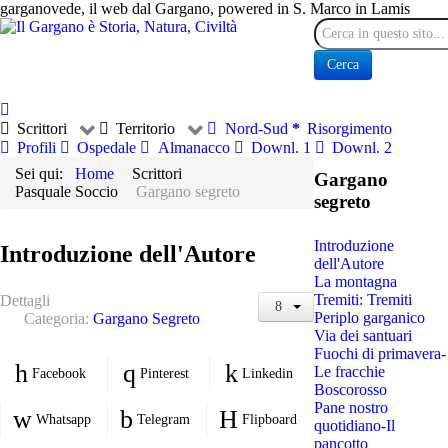
garganovede, il web dal Gargano, powered in S. Marco in Lamis
Cerca
Cerca
Scrittori
Territorio
Nord-Sud
Risorgimento
Profili
Ospedale
Almanacco
Downl. 1
Downl. 2
Sei qui:
Home
Scrittori
Gargano
Pasquale Soccio
Gargano segreto
segreto
Introduzione
Introduzione dell'Autore
dell'Autore
La montagna
Tremiti: Tremiti
Dettagli
Periplo garganico
Categoria:
Gargano Segreto
Via dei santuari
Fuochi di primavera-
Le fracchie
Facebook
Pinterest
Linkedin
Boscorosso
Pane nostro
Whatsapp
Telegram
Flipboard
quotidiano-Il
pancotto