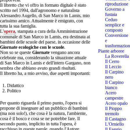
riproduzione
Il libretto che vi offro in formato digitale è stato
Governo a
scritto nel 1994, dall'agronomo e naturalista
fustaia
Alessandro Augello, di San Marco in Lamis, mio
Ceduo
carissimo amico. Attualmente è emigrato, con
semplice e
tutta la sua famiglia.
composto
L'
opera
, stampata a cura della Amministrazione
Conversione
comunale di San Marco in Lamis, era destinata ai
e
bambini delle scuole del paese, in occasione delle
trasformazion
Giornate ecologiche con le scuole
.
Piante arboree
Non so se queste
Giornate
vengano ancora
La Roverella
celebrate ma, considerando la situazione attuale
Il Cerro
di San Marco in Lamis e dell'intero Gargano, non
Il Leccio
sembra che abbiano avuto grandi risultati.
Il Carpino
Il libretto ha, a mio avviso, due aspetti importanti:
nero
Il Carpino
Didattico
bianco
Politico
Acero
campestre
Per quanto riguarda il primo punto, l'opera si
Acero opalo
propone di insegnare ad un pubblico di bambini
Il Pioppo
(ma non solo!), che cosa è la natura, l'ambiente,
tremolo
cosa è il bosco e cosa se ne potrebbe fare. Il
Il Castagno
secondo punto, implicito in tutta l'opera, è
L'Orniello
racchiuso in queste parole, quando l'Autore
Il Faggio