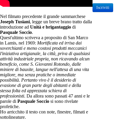
Iscriviti
Nel filmato precedente il grande sammarchese
Joseph Tusiani
, legge un breve brano tratto dalla
introduzione ad
Unità e brigantaggio
di
Pasquale Soccio
.
Quest'ultimo scriveva a proposito di San Marco
in Lamis, nel 1969:
Mortificata ed irrisa dai
soverchianti e meno costosi prodotti meccanici
l'iniziativa artigianale, la città, priva di qualsiasi
attività industriale propria, non ricavando alcun
beneficio, come S. Giovanni Rotondo, dalle
miniere di bauxite, langue nell'attesa di una vita
migliore, ma senza pratiche o immediate
possibilità. Pertanto vivo è il desiderio di
evasione di gran parte degli abitanti e della
stessa folta ed apprezzata schiera di
professionisti
. Da allora sono passati 47 anni e le
parole di
Pasquale Soccio
si sono rivelate
profetiche.
Ho arricchito il testo con note, finestre, filmati e
sottolineature.