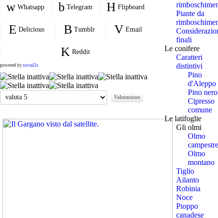
rimboschime
Whatsapp
Telegram
Flipboard
Piante da
rimboschime
Delicious
Tumblr
Email
Considerazio
finali
Le conifere
Reddit
Caratteri
distintivi
powered by
social2s
Pino
d'Aleppo
Pino nero
Valuta
Cipresso
comune
Le latifoglie
Gli olmi
Olmo
campestr
Olmo
montano
Tiglio
Ailanto
Robinia
Noce
Pioppo
canadese