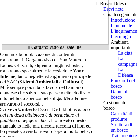
Il Bosco Difesa
Brevi note
Caratteri generali
Introduzione
L'ambiente
L'inquinamen
L'ecologia
Ambienti
Il Gargano visto dal satellite.
importanti
La città
Continua la pubblicazione di contenuti
La
riguardanti il Gargano visto da San Marco in
campagn
Lamis. Gli scritti, alquanto lunghi ed ostici,
La
riguardano specialmente le cosiddette
Zone
Difensa
Interne
, tanto neglette ed argomento principale
Funzioni del
dei SAC (
Sistemi Ambientali e Culturali
).
bosco
Mi è sempre piaciuta la favola del bambino
Danni al
olandese che salvò il suo paese mettendo il suo
bosco
dito nel buco apertosi nella diga. Ma alla fine
Gestione del
arrivarono i soccorsi...
bosco
Scriveva
Umberto Eco
in De bibliotheca:
uno
Capacità di
dei fini della biblioteca è di permettere al
produrre
pubblico di leggere i libri
. Ho trovato questo
Struttura di
manualetto nella mia piccola raccolta di libri ed
un bosco
ho pensato, avendo trovato l'opera molto bella, di
Trattamento e
proporvela.