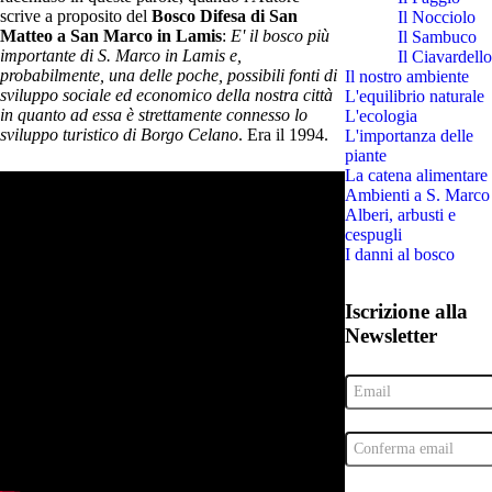
scrive a proposito del
Bosco Difesa di San
Il Nocciolo
Matteo a San Marco in Lamis
:
E' il bosco più
Il Sambuco
importante di S. Marco in Lamis e,
Il Ciavardello
probabilmente, una delle poche, possibili fonti di
Il nostro ambiente
sviluppo sociale ed economico della nostra città
L'equilibrio naturale
in quanto ad essa è strettamente connesso lo
L'ecologia
sviluppo turistico di Borgo Celano
. Era il 1994.
L'importanza delle
piante
La catena alimentare
Ambienti a S. Marco
Alberi, arbusti e
cespugli
I danni al bosco
Iscrizione alla
Newsletter