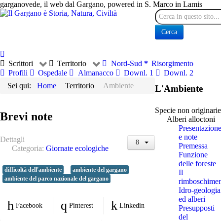
garganovede, il web dal Gargano, powered in S. Marco in Lamis
Cerca
Cerca
Scrittori
Territorio
Nord-Sud
Risorgimento
Profili
Ospedale
Almanacco
Downl. 1
Downl. 2
Sei qui:
Home
Territorio
Ambiente
L'Ambiente
Specie non originarie
Brevi note
Alberi alloctoni
Presentazion
e note
Dettagli
Premessa
Categoria:
Giornate ecologiche
Funzione
delle foreste
difficoltà dell'ambiente
ambiente del gargano
Il
ambiente del parco nazionale del gargano
rimboschime
Idro-geologia
ed alberi
Facebook
Pinterest
Linkedin
Presupposti
del