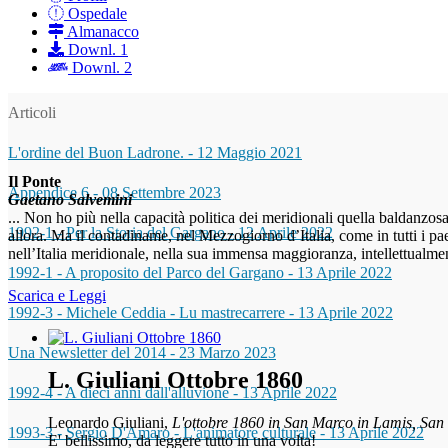
Ospedale
Almanacco
Downl. 1
Downl. 2
Articoli
L'ordine del Buon Ladrone.
-
12 Maggio 2021
Il Ponte
Appendice 6
-
08 Settembre 2023
Gaetano Salvemini
... Non ho più nella capacità politica dei meridionali quella baldanzos
1992-1 - Per la Storia del Gargano
-
12 Aprile 2022
allora. Ma il contadiname, nel Mezzogiorno d’Italia, come in tutti i p
nell’Italia meridionale, nella sua immensa maggioranza, intellettualme
1992-1 - A proposito del Parco del Gargano
-
13 Aprile 2022
Scarica e Leggi
1992-3 - Michele Ceddia - Lu mastrecarrere
-
13 Aprile 2022
Una Newsletter del 2014
-
23 Marzo 2023
L. Giuliani Ottobre 1860
1992-4 - A dieci anni dall'alluvione
-
13 Aprile 2022
Leonardo Giuliani,
L'ottobre 1860 in San Marco in Lamis, Sa
1993-3 - Sergio D'Amaro - L'animatore culturale
-
13 Aprile 2022
E' bellissimo, da leggere tutto in una volta!