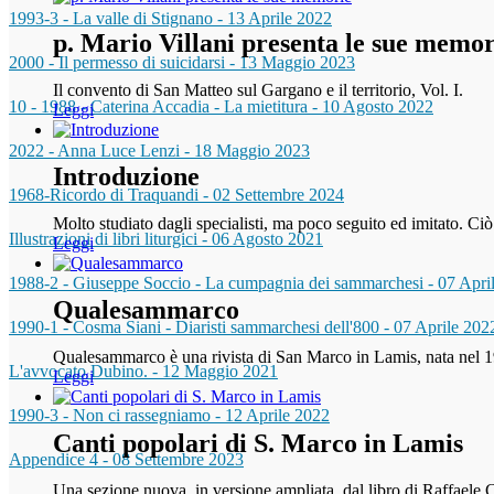
1993-3 - La valle di Stignano
-
13 Aprile 2022
p. Mario Villani presenta le sue memor
2000 - Il permesso di suicidarsi
-
13 Maggio 2023
Il convento di San Matteo sul Gargano e il territorio, Vol. I.
10 - 1988 - Caterina Accadia - La mietitura
-
10 Agosto 2022
Leggi
2022 - Anna Luce Lenzi
-
18 Maggio 2023
Introduzione
1968-Ricordo di Traquandi
-
02 Settembre 2024
Molto studiato dagli specialisti, ma poco seguito ed imitato. C
Illustrazioni di libri liturgici
-
06 Agosto 2021
Leggi
1988-2 - Giuseppe Soccio - La cumpagnia dei sammarchesi
-
07 Apri
Qualesammarco
1990-1 - Cosma Siani - Diaristi sammarchesi dell'800
-
07 Aprile 202
Qualesammarco è una rivista di San Marco in Lamis, nata nel 19
L'avvocato Dubino.
-
12 Maggio 2021
Leggi
1990-3 - Non ci rassegniamo
-
12 Aprile 2022
Canti popolari di S. Marco in Lamis
Appendice 4
-
08 Settembre 2023
Una sezione nuova, in versione ampliata, dal libro di Raffaele C