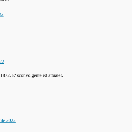
22
22
l 1872. E' sconvolgente ed attuale!.
ile 2022