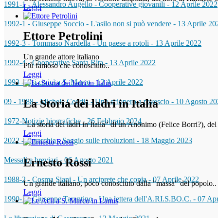
1991-1 - Alessandro Augello - Cooperative giovanili
-
12 Aprile 2022
Leggi
1992-1 - Giuseppe Soccio - L'asilo non si può vendere
-
13 Aprile 20
Ettore Petrolini
1992-3 - Tommaso Nardella - Un paese a rotoli
-
13 Aprile 2022
Un grande attore italiano
1992-4 - Cooperative Santa Rita
-
13 Aprile 2022
Più famoso che conosciuto..
Leggi
1993 - Usi civici a S. Marco
-
13 Aprile 2022
09 - 1988 - Michele Ceddia - Uno sciopero a rovescio
-
10 Agosto 20
La Storia dei ladri in Italia
1972-Notizie biografiche
-
26 Febbraio 2024
"La storia dei ladri in Italia" di un Anonimo (Felice Borri?), de
Leggi
2022 - Gerarchia - Saggio sulle rivoluzioni
-
18 Maggio 2023
Messali e breviari
-
06 Agosto 2021
Ernesto Rossi
1988-2 - Cosma Siani - Un arciprete che copia
-
07 Aprile 2022
Un grande italiano, poco conosciuto dalla "massa" del popolo..
Leggi
1990-1 - Giuseppe Tarantino - Una lettera dell'A.RI.S.BO.C.
-
07 Apr