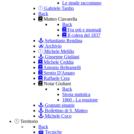
Le strade raccontano
Gabriele Tardio
Back
Matteo Ciavarella
Back
Fra orti e mugnali
Il colera del 1837
Sebastiano Rendina
Archivio
Michele Melillo
Giuseppe Giuliani
Michele Ceddia
Antonio Beltramelli
Sergio D'Amaro
Raffaele Cera
Notar Giuliani
Back
Storia statistica
1860 - La reazione
Granum sinapis
Bollettino di S. Matteo
Michele Coco
Territorio
Back
Tecniche