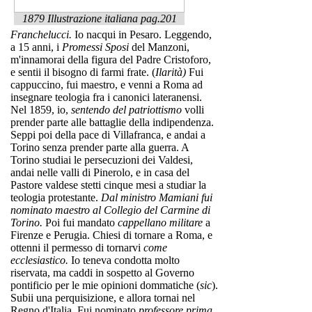
1879 Illustrazione italiana pag.201
Franchelucci.
Io nacqui in Pesaro. Leggendo,
a 15 anni, i
Promessi Sposi
del Manzoni,
m'innamorai della figura del Padre Cristoforo,
e sentii il bisogno di farmi frate. (
Ilarità)
Fui
cappuccino, fui maestro, e venni a Roma ad
insegnare teologia fra i canonici lateranensi.
Nel 1859, io,
sentendo del patriottismo
volli
prender parte alle battaglie della indipendenza.
Seppi poi della pace di Villafranca, e andai a
Torino senza prender parte alla guerra. A
Torino studiai le persecuzioni dei Valdesi,
andai nelle valli di Pinerolo, e in casa del
Pastore valdese stetti cinque mesi a studiar la
teologia protestante.
Dal ministro Mamiani
fui
nominato maestro al Collegio del Carmine di
Torino.
Poi fui mandato
cappellano militare
a
Firenze e Perugia. Chiesi di tornare a Roma, e
ottenni il permesso di tornarvi
come
ecclesiastico.
Io teneva condotta molto
riservata, ma caddi in sospetto al Governo
pontificio per le mie opinioni dommatiche (
sic
).
Subii una perquisizione, e allora tornai nel
Regno d'Italia. Fui nominato
professore prima