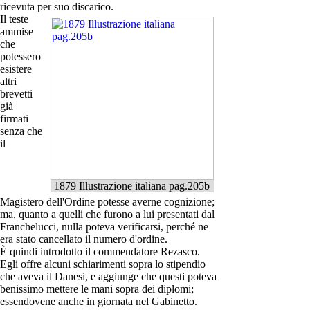
ricevuta per suo discarico.
Il teste
ammise
che
potessero
esistere
altri
brevetti
già
firmati
senza che
il
1879 Illustrazione italiana pag.205b
Magistero dell'Ordine potesse averne cognizione;
ma, quanto a quelli che furono a lui presentati dal
Franchelucci, nulla poteva verificarsi, perché ne
era stato cancellato il numero d'ordine.
È quindi introdotto il commendatore Rezasco.
Egli offre alcuni schiarimenti sopra lo stipendio
che aveva il Danesi, e aggiunge che questi poteva
benissimo mettere le mani sopra dei diplomi;
essendovene anche in giornata nel Gabinetto.