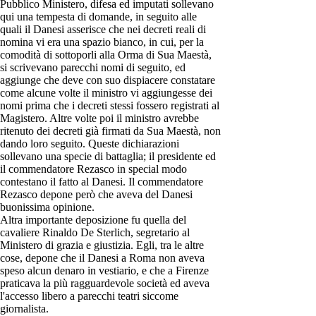
Pubblico Ministero, difesa ed imputati sollevano
qui una tempesta di domande, in seguito alle
quali il Danesi asserisce che nei decreti reali di
nomina vi era una spazio bianco, in cui, per la
comodità di sottoporli alla Orma di Sua Maestà,
si scrivevano parecchi nomi di seguito, ed
aggiunge che deve con suo dispiacere constatare
come alcune volte il ministro vi aggiungesse dei
nomi prima che i decreti stessi fossero registrati al
Magistero. Altre volte poi il ministro avrebbe
ritenuto dei decreti già firmati da Sua Maestà, non
dando loro seguito. Queste dichiarazioni
sollevano una specie di battaglia; il presidente ed
il commendatore Rezasco in special modo
contestano il fatto al Danesi. Il commendatore
Rezasco depone però che aveva del Danesi
buonissima opinione.
Altra importante deposizione fu quella del
cavaliere Rinaldo De Sterlich, segretario al
Ministero di grazia e giustizia. Egli, tra le altre
cose, depone che il Danesi a Roma non aveva
speso alcun denaro in vestiario, e che a Firenze
praticava la più ragguardevole società ed aveva
l'accesso libero a parecchi teatri siccome
giornalista.