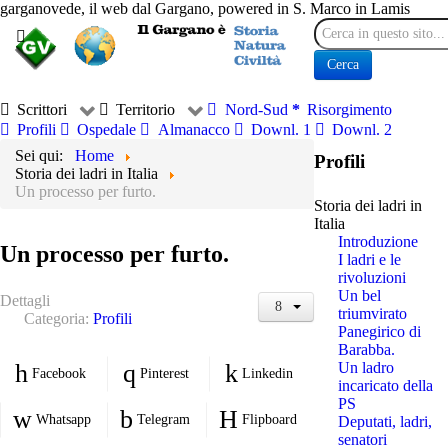
garganovede, il web dal Gargano, powered in S. Marco in Lamis
Cerca
Cerca
Scrittori
Territorio
Nord-Sud
Risorgimento
Profili
Ospedale
Almanacco
Downl. 1
Downl. 2
Sei qui:
Home
Profili
Storia dei ladri in Italia
Un processo per furto.
Storia dei ladri in
Italia
Introduzione
Un processo per furto.
I ladri e le
rivoluzioni
Un bel
Dettagli
triumvirato
Categoria:
Profili
Panegirico di
Barabba.
Un ladro
Facebook
Pinterest
Linkedin
incaricato della
PS
Whatsapp
Telegram
Flipboard
Deputati, ladri,
senatori