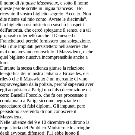
il nome di
Auguste Masswieux
, e sotto il nome
queste parole scritte in lingua francese: "Ho
ricevuto il vostro biglietto segreto. Accetto. Non
dite niente sul mio conto. Avrete le diecimila".
Un biglietto così misterioso suscitò i sospetti
dell'autorità, che cercò spiegarne il senso, e a tal
proposito interpellò anche il Danesi ed il
Franchelucci perché fornissero una spiegazione.
Ma i due imputati persistettero nell'asserire che
mai non avevano conosciuto il Masswieux, e che
quel biglietto riusciva incomprensibile anche a
loro.
Durante la stessa udienza giunse la relazione
telegrafica del ministro italiano a Bruxelles, e si
rilevò che il Masswieux è un mercante di vino,
sopravvegliato dalla polizia, perché sapevasi aver
egli acquistato a Parigi una falsa decorazione da
certo Bastelli Foscolo, che fu ora processato e
condannato a Parigi siccome negoziante o
spacciatore di falsi diplomi. Gli imputati però
persistono asserendo di non conoscere il
Masswieux.
Nelle udienze del 9 e 10 dicembre si udirono la
requisitoria del Pubblico Ministero e le arringhe
degli avvocati difensori; l'11 ebbe luogo il