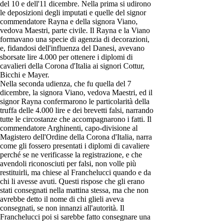
del 10 e dell'11 dicembre. Nella prima si udirono
le deposizioni degli imputati e quelle del signor
commendatore Rayna e della signora Viano,
vedova Maestri, parte civile. Il Rayna e la Viano
formavano una specie di agenzia di decorazioni,
e, fidandosi dell'influenza del Danesi, avevano
sborsate lire 4.000 per ottenere i diplomi di
cavalieri della Corona d'Italia ai signori Cottur,
Bicchi e Mayer.
Nella seconda udienza, che fu quella del 7
dicembre, la signora Viano, vedova Maestri, ed il
signor Rayna confermarono le particolarità della
truffa delle 4.000 lire e dei brevetti falsi, narrando
tutte le circostanze che accompagnarono i fatti. Il
commendatore Arghinenti, capo-divisione al
Magistero dell'Ordine della Corona d'Italia, narra
come gli fossero presentati i diplomi di cavaliere
perché se ne verificasse la registrazione, e che
avendoli riconosciuti per falsi, non volle più
restituirli, ma chiese al Franchelucci quando e da
chi li avesse avuti. Questi rispose che gli erano
stati consegnati nella mattina stessa, ma che non
avrebbe detto il nome di chi glieli aveva
consegnati, se non innanzi all'autorità. Il
Franchelucci poi si sarebbe fatto consegnare una