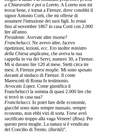
a Chiaravalle e poi a Loreto.
A Loreto non mi
trovai bene, e tornai a Firenze, dove conobbi il
signor Antonio Corti, che mi offerse di
assumere l'istruzione dei suoi figli. Io restai
fino al novembre 1867 in casa Corti con 2.000
lire all'anno.
Presidente.
Avevate altre risorse?
Franchelucci.
Ne avevo altre, facevo
ripetizioni, lezioni, ecc. Ero inoltre
ministro
della Chiesa anglicana,
che aveva la sua
cappella in via dei Servi, numero 30, a Firenze.
Mi si davano lire 120 al mese. Stetti circa tre
mesi. A Firenze
presi moglie.
Mi sono sposato
davanti al sindaco di Firenze. Il conte
Marescotti di Roma fu testimonio.
Avvocato Lopez.
Come giustifica il
Franchelucci la somma di quasi 2.000 lire che
si trovò in casa sua?
Franchelucci.
Io potei fare delle economie,
giacché sono stato sempre massaio, sempre
economo, non ebbi vizi di sorta. Forse avrò
sacrificato troppo alla vaga Venere! (
Risa).
Per
questo presi moglie. La natura si è vendicata
del Concilio di Trento. (
Ilarità
)"
.