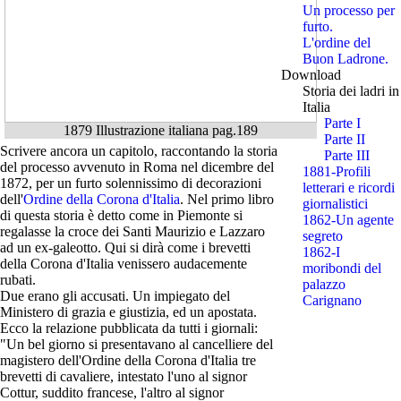
Un processo per
furto.
L'ordine del
Buon Ladrone.
Download
Storia dei ladri in
Italia
Parte I
1879 Illustrazione italiana pag.189
Parte II
Scrivere ancora un capitolo, raccontando la storia
Parte III
del processo avvenuto in Roma nel dicembre del
1881-Profili
1872, per un furto solennissimo di decorazioni
letterari e ricordi
dell'
Ordine della Corona d'Italia
. Nel primo libro
giornalistici
di questa storia è detto come in Piemonte si
1862-Un agente
regalasse la croce dei Santi Maurizio e Lazzaro
segreto
ad un ex-galeotto. Qui si dirà come i brevetti
1862-I
della Corona d'Italia venissero audacemente
moribondi del
rubati.
palazzo
Due erano gli accusati. Un impiegato del
Carignano
Ministero di grazia e giustizia, ed un apostata.
Ecco la relazione pubblicata da tutti i giornali:
"Un bel giorno si presentavano al cancelliere del
magistero dell'Ordine della Corona d'Italia tre
brevetti di cavaliere, intestato l'uno al signor
Cottur, suddito francese, l'altro al signor