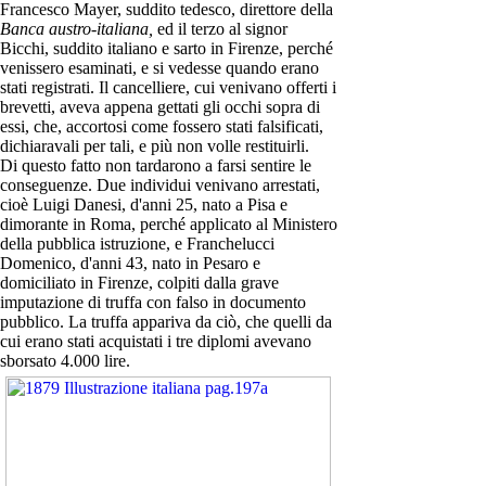
Francesco Mayer, suddito tedesco, direttore della
Banca austro-italiana,
ed il terzo al signor
Bicchi, suddito italiano e sarto in Firenze, perché
venissero esaminati, e si vedesse quando erano
stati registrati. Il cancelliere, cui venivano offerti i
brevetti, aveva appena gettati gli occhi sopra di
essi, che, accortosi come fossero stati falsificati,
dichiaravali per tali, e più non volle restituirli.
Di questo fatto non tardarono a farsi sentire le
conseguenze. Due individui venivano arrestati,
cioè Luigi Danesi, d'anni 25, nato a Pisa e
dimorante in Roma, perché applicato al Ministero
della pubblica istruzione, e Franchelucci
Domenico, d'anni 43, nato in Pesaro e
domiciliato in Firenze, colpiti dalla grave
imputazione di truffa con falso in documento
pubblico. La truffa appariva da ciò, che quelli da
cui erano stati acquistati i tre diplomi avevano
sborsato 4.000 lire.