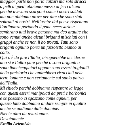
maggior parte non porta calzari ma solo stracci
o pelli ai piedi abbiamo messo ai ferri alcuni
perché avevano scarponi come i nostri soldati
ma non abbiamo prove per dire che sono stati
sottratti ai nostri. Nell’uscire dal paese rispettano
l’ordinanza portando il pane necessario e
sembrano tutti brave persone ma deo arguire che
sono venuti anche alcuni briganti mischiati con i
gruppi anche se non li ho trovati. Tutti sono
briganti ognuno porta un fazzoletto bianco al
collo.
Qui c’è da fare l’Italia, bisognerebbe ucciderne
uno sì e l’altro pure perché o sono briganti o
sono fiancheggiatori oppure sono esseri trogloditi
della preistoria che andrebbero ricacciati nelle
terre lontane e non certamente sul suolo patrio
dell’Italia.
Mi chiedo perché dobbiamo rispettare la legge
con questi esseri manipolati da preti e borbonici
e se possono ci sgozzano come agnelli, per
questo fatto dobbiamo andare sempre in quattro
anche se andiamo dalle donnine.
Niente altro da relazionare.
Devotamente
Emilio Artemisio