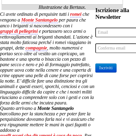
Illustrazione da Bertaux.
Iscrizione alla
Ci avete ordinato di perquisire tutti i
romei
che
Newsletter
vengono a
Monte Santangelo
per paura che
anco i briganti si nascondessero con i
gruppi di pellegrini
e portassero seco armi o
vettovagliamenti ai briganti sbandati. L’azione è
stata molto faticosa perché i romei viaggiano in
gruppi, dette
compagnie
, molto numerosi e
portao seco oltre al vestito un copricapo, un
bastone e una sporta o bisaccia con pezzo di
pane secco e nero e pò di formaggio putrefatto,
Iscriviti
oppure uova cotte nella cenere e una coperta di
crine oppure una pelle di cane forse per coprirsi
la notte. E’ difficile fare una distinzione tra gli
animali e questi esseri, sporchi, cenciosi e con un
linguaggio difficile da capire e che i nostri militi
riusciano a comprendere solo con i gesti e con la
forza delle armi che incutea paura.
Quanto arrivano a
Monte Santangelo
barcollano per la stanchezza e per poter fare la
perquisizione doveamo farla noi e vi assicuro che
era ripugnante mettere le mani in quei fagotti o
addosso a
quelli esseri che dir umani è cosa da poco
. Per