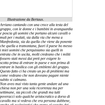
Illustrazione da Bertaux.
Arriano cantando con una croce alla testa del
gruppo, con le donne e i bambini in avanguardia
e poscia gli uomini che portano alcuni cavalli o
muli per i malati, sia dalla via che mena a
Manfredonia, sia da quella che viene da ponente
che quella a tramontana, fuori il paese ho messo
i miei uomini che perquisiamo sia quelli in
entrata che in uscita, molti credeano che i militi
fossero stati messi dai preti per esigere lo
scotto
prima di entrare in paese e non prima di
entrare in basilica con gli emblemi del gruppo.
Questo fatto ci ha creato un po di problemi ma
come vedeano che non doveano pagare niente
subito si calmano.
Non aveo mai visto tanta gente andare ad una
chiesa non per una sola ricorrenza ma per
settimane, sia piccoli che grandi ma tutti
poveracci solo qualche aristocratico a dorso di
cavallo ma si vedeva che era persona dabbene,
anche gli ecclesiastici che erano al seguito dei