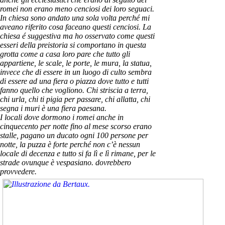
romei non erano meno cenciosi dei loro seguaci.
In chiesa sono andato una sola volta perché mi
aveano riferito cosa faceano questi cenciosi. La
chiesa é suggestiva ma ho osservato come questi
esseri della preistoria si comportano in questa
grotta come a casa loro pare che tutto gli
appartiene, le scale, le porte, le mura, la statua,
invece che di essere in un luogo di culto sembra
di essere ad una fiera o piazza dove tutto e tutti
fanno quello che vogliono. Chi striscia a terra,
chi urla, chi ti pigia per passare, chi allatta, chi
segna i muri è una fiera paesana.
I locali dove dormono i romei anche in
cinquecento per notte fino al mese scorso erano
stalle, pagano un ducato ogni 100 persone per
notte, la puzza è forte perché non c’è nessun
locale di decenza e tutto si fa lì e lì rimane, per le
strade ovunque è vespasiano. dovrebbero
provvedere.