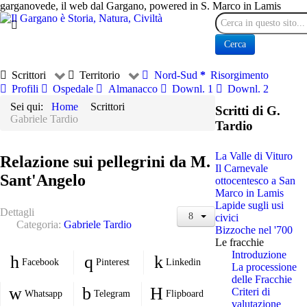
garganovede, il web dal Gargano, powered in S. Marco in Lamis
Cerca
Cerca
Scrittori
Territorio
Nord-Sud
Risorgimento
Profili
Ospedale
Almanacco
Downl. 1
Downl. 2
Sei qui:
Home
Scrittori
Scritti di G.
Gabriele Tardio
Tardio
La Valle di Vituro
Relazione sui pellegrini da M.
Il Carnevale
Sant'Angelo
ottocentesco a San
Marco in Lamis
Lapide sugli usi
Dettagli
civici
Categoria:
Gabriele Tardio
Bizzoche nel '700
Le fracchie
Introduzione
Facebook
Pinterest
Linkedin
La processione
delle Fracchie
Criteri di
Whatsapp
Telegram
Flipboard
valutazione