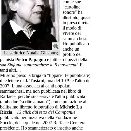
con le sue
"cartoline
sonore" ha
illustrato, quasi
in presa diretta,
il modo di
vivere dei
sammarchesi.
Ho pubblicato
anche un
La scrittrice Natalia Ginsburg
profilo del
pianista
Pietro Papagna
e tutti e 5 i pezzi della
sua
Sinfonia sammarchese in 5 movimenti
. E
tanti altri....
Mi sono preso la briga di "tippare" (e pubblicare)
due lettere di
J. Tusian
i, una del 1979 e l'altra del
2007. L'una associata ai canti popolari
sammarchesi, ma non pubblicata nel libro di
Raffaele, perché successiva e l'altra pubblicata
(ambedue "scritte a mano") come prefazione al
bellissimo libretto fotografico di
Michele La
Riccia
, "
13 click dal tetto del Campanile
",
pubblicato per iniziativa della Fondazione
Soccio, della quale nel 2007 Raffaele Cera era
presidente. Ho scannerizzato e inserito anche