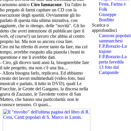
Festa, Farina e
carissimo amico
Ciro Iannacone
. Tra l'altro lo
Folk
ho pregato di farmi capitare un CD con la
Giuseppe
esecuzione degli spartiti. Ovviamente gli ho
Bonfitto
parlato di questa mia ultima iniziativa, con
Scarica o
aggiunte, che io ritengo, delle "novità". Gli ho
approfondisci
detto che avrei intenzione di pubblicare (per il
Canzoni popolari
web,
of course
!) un lavoro che abbia al centro
sammarchesi
proprio lui. Ma non so ancora cosa fare.
F.P.Borazio-Lu
Ciro mi ha riferito di avere tanto da fare, ma col
trajone
tempo, avrebbe eseguito alla pianola i brani in
F.P.Borazio-La
questione e me li avrebbe dati.
preta favedda
- Ciro, gli dicevo tanti anni fa, bisognerebbe fare
13 foto dal
il tale progetto, ma non c'è una lira....
Campanile
- Allora bisogna farlo, replicava. Ed abbiamo
creato dei lavori multimediali (video-foto, basi
musicali e parlato, il tutto in DVD), quali Le
Fracchie, le Grotte del Gargano, la discesa nella
grava di Zazzano, le Tavolette votive di San
Matteo, che hanno una particolarità: non le
conosce nessuno. O quasi...