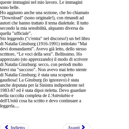
queste immagini nel mio lavoro. Le immagini
sono belle.
Ho aggiunto anche una sezione, che ho chiamato
"Download" (sono originale!), con rimandi ad
autori che hanno trattato il tema dialettale. Il tutto
secondo la mia sensibilità, alquanto diversa da
quella "ufficiale".
Sto leggendo ("c'entra" nel discorso!) un bel libro
di Natalia Ginsburg (1916-1991) intitolato "Mai
devi domandarmi”. Avevo già letto, dello stesso
scrittore, “Le voci della sera”. Bellissimo. Ho
apprezzato (sto apprezzando) il modo di scrivere
di Natalia Ginzburg: secco, con periodi molto
brevi ma "succoso". Non avevo mai letto niente
di Natalia Ginsburg; è stata una scoperta
gaudiosa! La Ginsburg (lo ignoravo) è stata
anche deputata per la Sinistra indipendente nel
1983-87 ed è stata dipoi rieletta. Devo guardare
nella raccolta completa de
L'Astrolabio
e
dell'
Unità
cosa ha scritto e devo continuare a
leggerla....
Indietro
Avanti