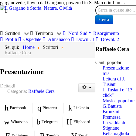
garganovede, il web dal Gargano, powered in S. Marco in Lamis
Cerca
Cerca
Scrittori
Territorio
Nord-Sud
Risorgimento
Profili
Ospedale
Almanacco
Downl. 1
Downl. 2
Sei qui:
Home
Scrittori
Raffaele Cera
Raffaele Cera
Canti popolari
Presentazione
Presentazione
mia
Lettera di J.
Tusiani
Dettagli
J. Tusiani e "13
Categoria:
Raffaele Cera
click"
Musica popolare
G.Battista
Facebook
Pinterest
Linkedin
Bronzini
Premessa
Whatsapp
Telegram
Flipboard
La vadda de
Stignane
Bella uagliola
Delicious
Tumblr
Email