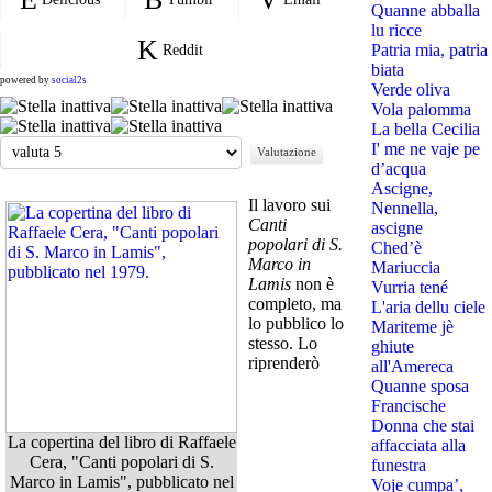
Quanne abballa
lu ricce
Patria mia, patria
Reddit
biata
powered by
social2s
Verde oliva
Vola palomma
La bella Cecilia
Valuta
I' me ne vaje pe
d’acqua
Ascigne,
Il lavoro sui
Nennella,
Canti
ascigne
popolari di S.
Ched’è
Marco in
Mariuccia
Lamis
non è
Vurria tené
completo, ma
L'aria dellu ciele
lo pubblico lo
Mariteme jè
stesso. Lo
ghiute
riprenderò
all'Amereca
Quanne sposa
Francische
Donna che stai
La copertina del libro di Raffaele
affacciata alla
Cera, "Canti popolari di S.
funestra
Marco in Lamis", pubblicato nel
Voje cumpa’,