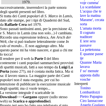
1979.
voje cumma'
Lu scardalane
successivamente, inserendovi la parte sonora
L'acqua che te
degli spartiti presenti nel libro.
lave la matina
Si tratta dei
Canti popolari di S. Marco in Lamis
,
Marame', cecata
dato alle stampe, per i tipi di Quaderni del Sud,
sorta
da
Raffaele Cera
nel 1979.
L'amata morta
Sono passati tantissimi anni, per la precisione 42,
Il cognato
e S. Marco in Lamis (ma non solo...) è cambiata.
traditore
Ricordo una espressione tedesca,
Am Arsch der
E iere sera
Welt
, che si può tradurre letteralmente come
In
passave
culo al mondo
... E non aggiungo altro. Ma
La pettetonna
questo paese mi ha visto nascere, e guai a chi me
E quanne passe
lo tocca!
ije
Il rendere per il web la
Parte I
del libro
Quanne Maria
contenente i canti popolari sammarchesi provvisti
lavava
di spartiti musicali, fatti a suo tempo da
Luigi La
I' so' menute
Porta
(sono 27!), mi è costata molta fatica. Ma si
apposta dallu
sa: il lavoro stanca. La maggior parte dei
Canti
vosche
popolari
non è stata eseguita, per cui ho
Interpreti
intenzione di pubblicare la esecuzione musicale
Tonino
degli spartiti; ma ci vuole tempo...
Lombardozzi
La versione integrale è scaricabile in
Pietro Papagna
Download
>>>
Gargano
oppure (sullo stesso
Ciro Iannacone
web) su
Scarica o approfondisci
.
Angelo Gualano
Proprio ieri sera ho fatto una telefonata al mio