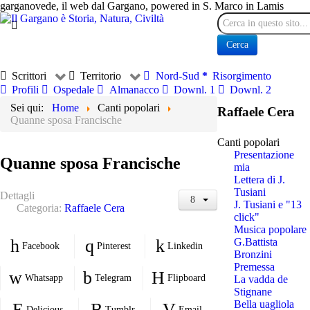
garganovede, il web dal Gargano, powered in S. Marco in Lamis
Cerca
Cerca
Scrittori
Territorio
Nord-Sud
Risorgimento
Profili
Ospedale
Almanacco
Downl. 1
Downl. 2
Sei qui:
Home
Canti popolari
Raffaele Cera
Quanne sposa Francische
Canti popolari
Presentazione
Quanne sposa Francische
mia
Lettera di J.
Tusiani
Dettagli
J. Tusiani e "13
Categoria:
Raffaele Cera
click"
Musica popolare
G.Battista
Facebook
Pinterest
Linkedin
Bronzini
Premessa
Whatsapp
Telegram
Flipboard
La vadda de
Stignane
Bella uagliola
Delicious
Tumblr
Email