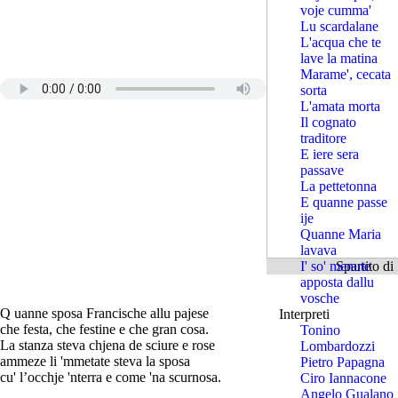
voje cumma'
Lu scardalane
L'acqua che te
lave la matina
Marame', cecata
sorta
L'amata morta
Il cognato
traditore
E iere sera
passave
La pettetonna
E quanne passe
ije
Quanne Maria
lavava
I' so' menute
Spartito d
apposta dallu
vosche
Q uanne sposa Francische allu pajese
Interpreti
che festa, che festine e che gran cosa.
Tonino
La stanza steva chjena de sciure e rose
Lombardozzi
ammeze li 'mmetate steva la sposa
Pietro Papagna
cu' l’occhje 'nterra e come 'na scurnosa.
Ciro Iannacone
Angelo Gualano