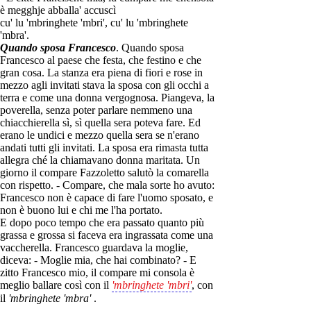
è megghje abballa' accuscì
cu' lu 'mbringhete 'mbri', cu' lu 'mbringhete
'mbra'.
Quando sposa Francesco
. Quando sposa
Francesco al paese che festa, che festino e che
gran cosa. La stanza era piena di fiori e rose in
mezzo agli invitati stava la sposa con gli occhi a
terra e come una donna vergognosa. Piangeva, la
poverella, senza poter parlare nemmeno una
chiacchierella sì, sì quella sera poteva fare. Ed
erano le undici e mezzo quella sera se n'erano
andati tutti gli invitati. La sposa era rimasta tutta
allegra ché la chiamavano donna maritata. Un
giorno il compare Fazzoletto salutò la comarella
con rispetto. - Compare, che mala sorte ho avuto:
Francesco non è capace di fare l'uomo sposato, e
non è buono lui e chi me l'ha portato.
E dopo poco tempo che era passato quanto più
grassa e grossa si faceva era ingrassata come una
vaccherella. Francesco guardava la moglie,
diceva: - Moglie mia, che hai combinato? - E
zitto Francesco mio, il compare mi consola è
meglio ballare così con il
'mbringhete 'mbri'
, con
il
'mbringhete 'mbra'
.