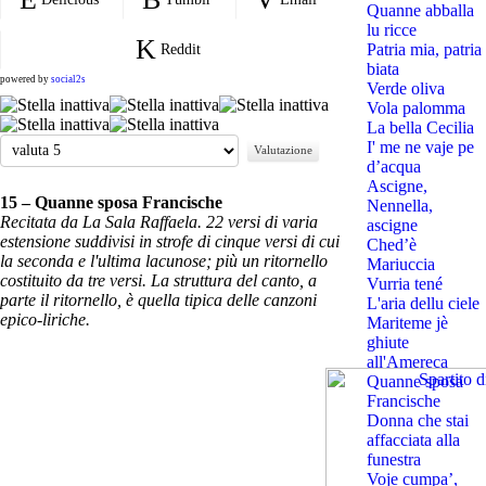
Quanne abballa
lu ricce
Patria mia, patria
Reddit
biata
powered by
social2s
Verde oliva
Vola palomma
La bella Cecilia
Valuta
I' me ne vaje pe
d’acqua
Ascigne,
15 – Quanne sposa Francische
Nennella,
Recitata da La Sala Raffaela. 22 versi di varia
ascigne
estensione suddivisi in strofe di cinque versi di cui
Ched’è
la seconda e l'ultima lacunose; più un ritornello
Mariuccia
costituito da tre versi. La struttura del canto, a
Vurria tené
parte il ritornello, è quella tipica delle canzoni
L'aria dellu ciele
epico-liriche.
Mariteme jè
ghiute
all'Amereca
Quanne sposa
Francische
Donna che stai
affacciata alla
funestra
Voje cumpa’,