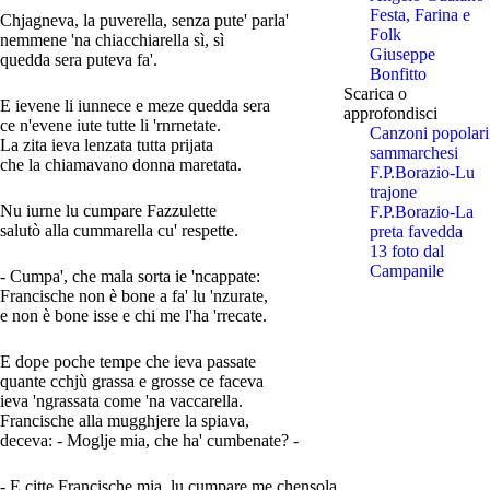
Festa, Farina e
Chjagneva, la puverella, senza pute' parla'
Folk
nemmene 'na chiacchiarella sì, sì
Giuseppe
quedda sera puteva fa'.
Bonfitto
Scarica o
E ievene li iunnece e meze quedda sera
approfondisci
ce n'evene iute tutte li 'rnrnetate.
Canzoni popolari
La zita ieva lenzata tutta prijata
sammarchesi
che la chiamavano donna maretata.
F.P.Borazio-Lu
trajone
Nu iurne lu cumpare Fazzulette
F.P.Borazio-La
salutò alla cummarella cu' respette.
preta favedda
13 foto dal
Campanile
- Cumpa', che mala sorta ie 'ncappate:
Francische non è bone a fa' lu 'nzurate,
e non è bone isse e chi me l'ha 'rrecate.
E dope poche tempe che ieva passate
quante cchjù grassa e grosse ce faceva
ieva 'ngrassata come 'na vaccarella.
Francische alla mugghjere la spiava,
deceva: - Moglje mia, che ha' cumbenate? -
- E citte Francische mia, lu cumpare me chensola