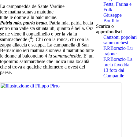
Festa, Farina e
La campanedda de Sante Vardine
Folk
iere matina sunava matutine
Giuseppe
tutte le donne allu balcuncine.
Bonfitto
Patria mia, patria beata
. Patria mia, patria beata
Scarica o
entro una valle sta situata uh, quanto è bella. Ora
approfondisci
se ne viene il contadinello e per la via lu
Canzoni popolari
4
sammachedde (
). Chi con la ronca, chi con la
sammarchesi
zappa allaccia e scappa. La campanella di San
F.P.Borazio-Lu
Bernardino ieri mattina suonava il mattutino tutte
trajone
le donne al balconcino.4
lu sammuchedde
. E' un
F.P.Borazio-La
toponimo sammarchese che indica una località
preta favedda
che si trova a qualche chilometro a ovest del
13 foto dal
paese.
Campanile