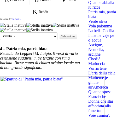
Quanne abballa
lu ricce
Patria mia, patria
Reddit
biata
powered by
social2s
Verde oliva
Vola palomma
La bella Cecilia
Valuta
I' me ne vaje pe
d’acqua
Ascigne,
4 – Patria mia, patria biata
Nennella,
Recitata da Leggieri M. Luigia. 9 versi di varia
ascigne
estensione suddivisi in tre terzine con rima
Ched’è
baciata. Breve canto di chiara origine locale ma
Mariuccia
di non grande significato.
Vurria tené
L'aria dellu ciele
Mariteme jè
ghiute
all'Amereca
Quanne sposa
Francische
Donna che stai
affacciata alla
funestra
Voje cumpa’,