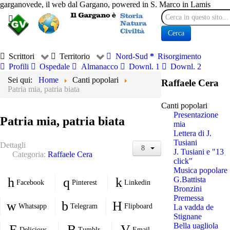
garganovede, il web dal Gargano, powered in S. Marco in Lamis
Cerca
Cerca
Scrittori
Territorio
Nord-Sud
Risorgimento
Profili
Ospedale
Almanacco
Downl. 1
Downl. 2
Sei qui:
Home
Canti popolari
Raffaele Cera
Patria mia, patria biata
Canti popolari
Presentazione
Patria mia, patria biata
mia
Lettera di J.
Tusiani
Dettagli
J. Tusiani e "13
Categoria:
Raffaele Cera
click"
Musica popolare
G.Battista
Facebook
Pinterest
Linkedin
Bronzini
Premessa
Whatsapp
Telegram
Flipboard
La vadda de
Stignane
Bella uagliola
Delicious
Tumblr
Email