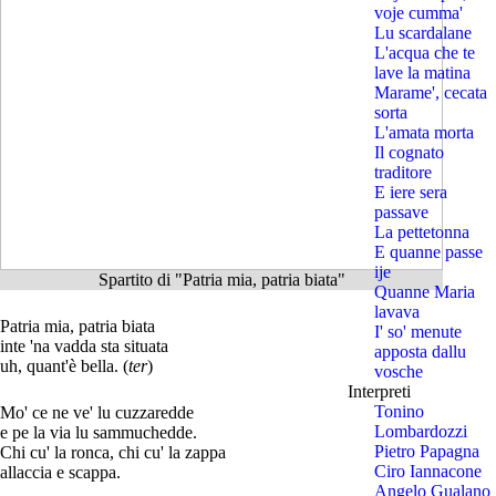
voje cumma'
Lu scardalane
L'acqua che te
lave la matina
Marame', cecata
sorta
L'amata morta
Il cognato
traditore
E iere sera
passave
La pettetonna
E quanne passe
ije
Spartito di "Patria mia, patria biata"
Quanne Maria
lavava
Patria mia, patria biata
I' so' menute
inte 'na vadda sta situata
apposta dallu
uh, quant'è bella. (
ter
)
vosche
Interpreti
Tonino
Mo' ce ne ve' lu cuzzaredde
Lombardozzi
e pe la via lu sammuchedde.
Pietro Papagna
Chi cu' la ronca, chi cu' la zappa
Ciro Iannacone
allaccia e scappa.
Angelo Gualano