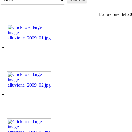
attuale:
5
/
5
L'alluvione del 2