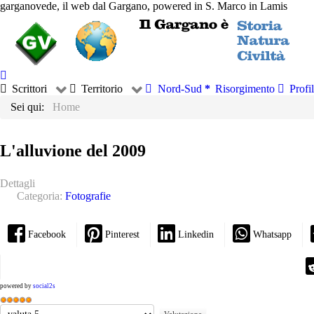
garganovede, il web dal Gargano, powered in S. Marco in Lamis
Scrittori
Territorio
Nord-Sud
Risorgimento
Profil
Sei qui:
Home
L'alluvione del 2009
Dettagli
Categoria:
Fotografie
Facebook
Pinterest
Linkedin
Whatsapp
powered by
social2s
Valutazione
Valuta