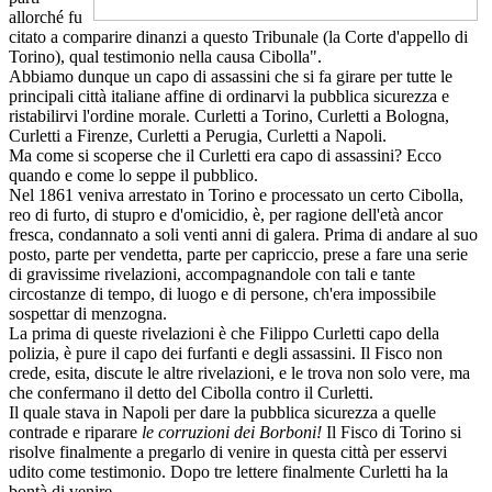
allorché fu
citato a comparire dinanzi a questo Tribunale (la Corte d'appello di
Torino), qual testimonio nella causa Cibolla".
Abbiamo dunque un capo di assassini che si fa girare per tutte le
principali città italiane affine di ordinarvi la pubblica sicurezza e
ristabilirvi l'ordine morale. Curletti a Torino, Curletti a Bologna,
Curletti a Firenze, Curletti a Perugia, Curletti a Napoli.
Ma come si scoperse che il Curletti era capo di assassini? Ecco
quando e come lo seppe il pubblico.
Nel 1861 veniva arrestato in Torino e processato un certo Cibolla,
reo di furto, di stupro e d'omicidio, è, per ragione dell'età ancor
fresca, condannato a soli venti anni di galera. Prima di andare al suo
posto, parte per vendetta, parte per capriccio, prese a fare una serie
di gravissime rivelazioni, accompagnandole con tali e tante
circostanze di tempo, di luogo e di persone, ch'era impossibile
sospettar di menzogna.
La prima di queste rivelazioni è che Filippo Curletti capo della
polizia, è pure il capo dei furfanti e degli assassini. Il Fisco non
crede, esita, discute le altre rivelazioni, e le trova non solo vere, ma
che confermano il detto del Cibolla contro il Curletti.
Il quale stava in Napoli per dare la pubblica sicurezza a quelle
contrade e riparare
le corruzioni dei Borboni!
Il Fisco di Torino si
risolve finalmente a pregarlo di venire in questa città per esservi
udito come testimonio. Dopo tre lettere finalmente Curletti ha la
bontà di venire.