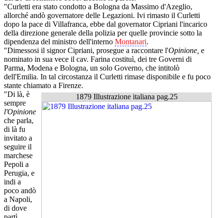
"Curletti era stato condotto a Bologna da Massimo d'Azeglio,
allorché andò governatore delle Legazioni. Ivi rimasto il Curletti
dopo la pace di Villafranca, ebbe dal governator Cipriani l'incarico
della direzione generale della polizia per quelle provincie sotto la
dipendenza del ministro dell'interno
Montanari
.
"Dimessosi il signor Cipriani, prosegue a raccontare l'
Opinione,
e
nominato in sua vece il cav. Farina costituì, dei tre Governi di
Parma, Modena e Bologna, un solo Governo, che intitolò
dell'Emilia. In tal circostanza il Curletti rimase disponibile e fu poco
stante chiamato a Firenze.
"Di là, è
1879 Illustrazione italiana pag.25
sempre
l'Opinione
che parla,
di là fu
invitato a
seguire il
marchese
Pepoli a
Perugia, e
indi a
poco andò
a Napoli,
di dove
partì