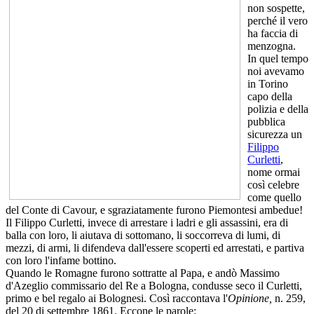
non sospette,
perché il vero
ha faccia di
menzogna.
In quel tempo
noi avevamo
in Torino
capo della
polizia e della
pubblica
sicurezza un
Filippo
Curletti
,
nome ormai
così celebre
come quello
del Conte di Cavour, e sgraziatamente furono Piemontesi ambedue!
Il Filippo Curletti, invece di arrestare i ladri e gli assassini, era di
balla con loro, li aiutava di sottomano, li soccorreva di lumi, di
mezzi, di armi, li difendeva dall'essere scoperti ed arrestati, e partiva
con loro l'infame bottino.
Quando le Romagne furono sottratte al Papa, e andò Massimo
d'Azeglio commissario del Re a Bologna, condusse seco il Curletti,
primo e bel regalo ai Bolognesi. Così raccontava l'
Opinione,
n. 259,
del 20 di settembre 1861. Eccone le parole: