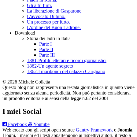
Gli altri furti.
La liberazione di Gasparone.
L'avvocato Dubino.
Un processo per furto.
L'ordine del Buon Ladrone.
Download
Storia dei ladri in Italia
Parte I
Parte II
Parte III
1881-Profili letterari e ricordi giornalistici
1862-Un agente segreto
1862-I moribondi del palazzo Carignano
© 2026 Michele Colletta
Questo blog non rappresenta una testata giornalistica in quanto viene
aggiornato senza alcuna periodicità. Non può pertanto considerarsi
un prodotto editoriale ai sensi della legge n.62 del 2001
I miei Social
Facebook
Youtube
Web creato con gli script open source
Gantry Framework
e
Joomla
I loghi, i marchi ed i testi appartengono ai rispettivi autori, il resto a