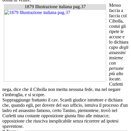
Messo
1879 Illustrazione italiana pag.37
faccia a
faccia col
Cibolla,
costui gli
ripete le
accuse e
lo dichiara
capo degli
assassini
insieme
con
persone
più alto
locate.
Curletti
nega, dice che il Cibolla non merita nessuna fede, ma nel negare
s'imbroglia, e si scopre.
Soppraggiunge frattanto il cav. Scardi giudice istruttore e dichiara
che, quando egli, per dovere del suo ufficio, istruiva il processo d'un
ladro ed assassino famoso, certo Tanino, piemontese, trovò nel
Curletti una costante opposizione giunta fino alle minacce,
opposizione che riusciva inesplicabile senza ricorrere ad ipotesi
spaventose.