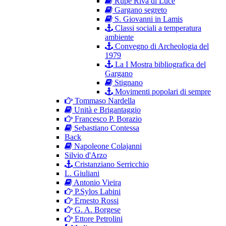
Rupe Riva di Luce
Gargano segreto
S. Giovanni in Lamis
Classi sociali a temperatura
ambiente
Convegno di Archeologia del
1979
La I Mostra bibliografica del
Gargano
Stignano
Movimenti popolari di sempre
Tommaso Nardella
Unità e Brigantaggio
Francesco P. Borazio
Sebastiano Contessa
Back
Napoleone Colajanni
Silvio d'Arzo
Cristanziano Serricchio
L. Giuliani
Antonio Vieira
P.Sylos Labini
Ernesto Rossi
G. A. Borgese
Ettore Petrolini