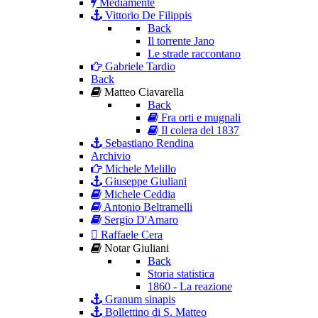
Mediamente
Vittorio De Filippis
Back
Il torrente Jano
Le strade raccontano
Gabriele Tardio
Back
Matteo Ciavarella
Back
Fra orti e mugnali
Il colera del 1837
Sebastiano Rendina
Archivio
Michele Melillo
Giuseppe Giuliani
Michele Ceddia
Antonio Beltramelli
Sergio D'Amaro
Raffaele Cera
Notar Giuliani
Back
Storia statistica
1860 - La reazione
Granum sinapis
Bollettino di S. Matteo