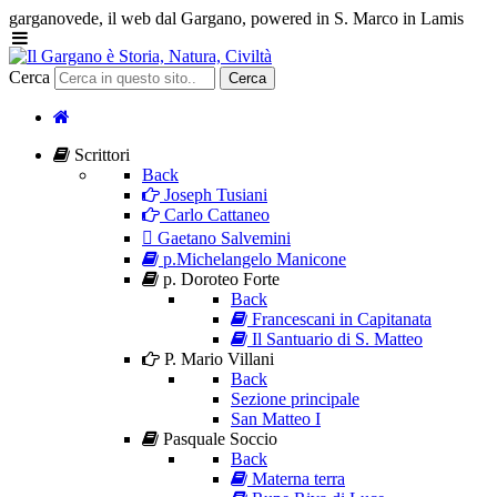
garganovede, il web dal Gargano, powered in S. Marco in Lamis
Cerca
Cerca
Scrittori
Back
Joseph Tusiani
Carlo Cattaneo
Gaetano Salvemini
p.Michelangelo Manicone
p. Doroteo Forte
Back
Francescani in Capitanata
Il Santuario di S. Matteo
P. Mario Villani
Back
Sezione principale
San Matteo I
Pasquale Soccio
Back
Materna terra