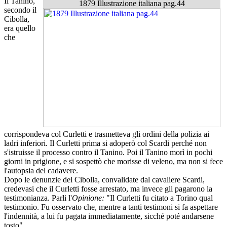
Il Tanino,
1879 Illustrazione italiana pag.44
secondo il
Cibolla,
era quello
che
corrispondeva col Curletti e trasmetteva gli ordini della polizia ai
ladri inferiori. Il Curletti prima si adoperò col Scardi perché non
s'istruisse il processo contro il Tanino. Poi il Tanino morì in pochi
giorni in prigione, e si sospettò che morisse di veleno, ma non si fece
l'autopsia del cadavere.
Dopo le denunzie del Cibolla, convalidate dal cavaliere Scardi,
credevasi che il Curletti fosse arrestato, ma invece gli pagarono la
testimonianza. Parli l'
Opinione:
"Il Curletti fu citato a Torino qual
testimonio. Fu osservato che, mentre a tanti testimoni si fa aspettare
l'indennità, a lui fu pagata immediatamente, sicché poté andarsene
tosto".