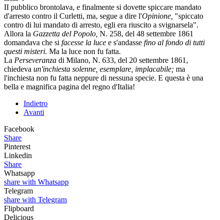
II pubblico brontolava, e finalmente si dovette spiccare mandato
d'arresto contro il Curletti, ma, segue a dire l'
Opinione,
"spiccato
contro di lui mandato di arresto, egli era riuscito a svignarsela".
Allora la
Gazzetta del Popolo,
N. 258, del 48 settembre 1861
domandava che si
facesse la luce
e s'andasse
fino al fondo di tutti
questi misteri.
Ma la luce non fu fatta.
La
Perseveranza
di Milano, N. 633, del 20 settembre 1861,
chiedeva
un'inchiesta solenne, esemplare, implacabile;
ma
l'inchiesta non fu fatta neppure di nessuna specie. E questa è una
bella e magnifica pagina del regno d'Italia!
Indietro
Avanti
Facebook
Share
Pinterest
Linkedin
Share
Whatsapp
share with Whatsapp
Telegram
share with Telegram
Flipboard
Delicious