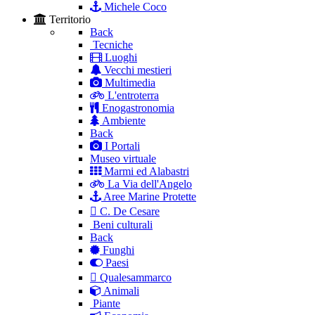
Michele Coco
Territorio
Back
Tecniche
Luoghi
Vecchi mestieri
Multimedia
L'entroterra
Enogastronomia
Ambiente
Back
I Portali
Museo virtuale
Marmi ed Alabastri
La Via dell'Angelo
Aree Marine Protette
C. De Cesare
Beni culturali
Back
Funghi
Paesi
Qualesammarco
Animali
Piante