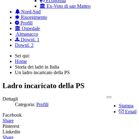
Economia
Ex-Voto di san Matteo
Nord-Sud
Risorgimento
Profili
Ospedale
Almanacco
Downl. 1
Downl. 2
Sei qui:
Home
Storia dei ladri in Italia
Un ladro incaricato della PS
Ladro incaricato della PS
Dettagli
Categoria:
Profili
Stampa
Email
Facebook
Share
Pinterest
Linkedin
Share