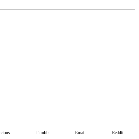
icious
Tumblr
Email
Reddit