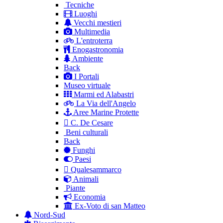
Tecniche
Luoghi
Vecchi mestieri
Multimedia
L'entroterra
Enogastronomia
Ambiente
Back
I Portali
Museo virtuale
Marmi ed Alabastri
La Via dell'Angelo
Aree Marine Protette
C. De Cesare
Beni culturali
Back
Funghi
Paesi
Qualesammarco
Animali
Piante
Economia
Ex-Voto di san Matteo
Nord-Sud