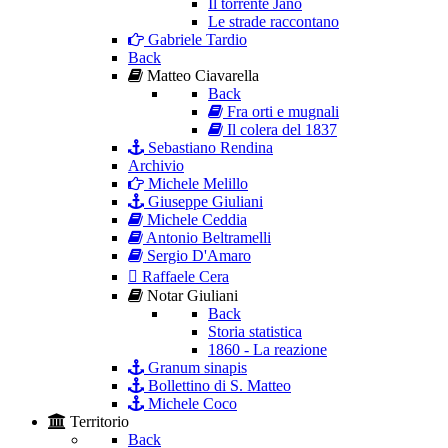
Il torrente Jano
Le strade raccontano
Gabriele Tardio
Back
Matteo Ciavarella
Back
Fra orti e mugnali
Il colera del 1837
Sebastiano Rendina
Archivio
Michele Melillo
Giuseppe Giuliani
Michele Ceddia
Antonio Beltramelli
Sergio D'Amaro
Raffaele Cera
Notar Giuliani
Back
Storia statistica
1860 - La reazione
Granum sinapis
Bollettino di S. Matteo
Michele Coco
Territorio
Back