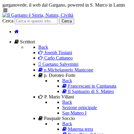
garganovede, il web dal Gargano, powered in S. Marco in Lamis
Cerca
Cerca
Scrittori
Back
Joseph Tusiani
Carlo Cattaneo
Gaetano Salvemini
p.Michelangelo Manicone
p. Doroteo Forte
Back
Francescani in Capitanata
Il Santuario di S. Matteo
P. Mario Villani
Back
Sezione principale
San Matteo I
Pasquale Soccio
Back
Materna terra