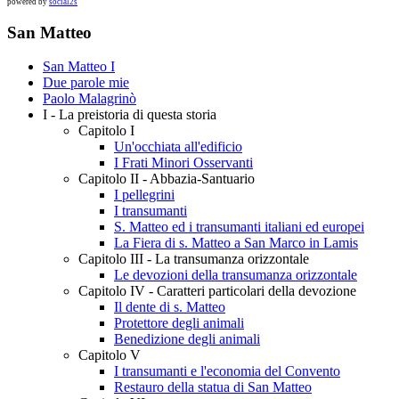
powered by
social2s
San Matteo
San Matteo I
Due parole mie
Paolo Malagrinò
I - La preistoria di questa storia
Capitolo I
Un'occhiata all'edificio
I Frati Minori Osservanti
Capitolo II - Abbazia-Santuario
I pellegrini
I transumanti
S. Matteo ed i transumanti italiani ed europei
La Fiera di s. Matteo a San Marco in Lamis
Capitolo III - La transumanza orizzontale
Le devozioni della transumanza orizzontale
Capitolo IV - Caratteri particolari della devozione
Il dente di s. Matteo
Protettore degli animali
Benedizione degli animali
Capitolo V
I transumanti e l'economia del Convento
Restauro della statua di San Matteo