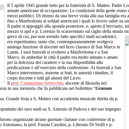
Il 5 aprile 1945 grande lutto per la fraternità di S. Matteo. Padre
armate americane di occupazione. Le condizioni della gente erano dur
mezzi pubblici. Di ritorno da una breve visita alla sua famiglia era
fino a Manfredonia ai soldati americani i quali lo fecero salire su u
Il padre si appoggiò alla sponda posteriore, e, aperto il breviario, i
mezzo si aprì e p. Lorenzo fu scaraventato sul ciglio della strada 
greco di cui, pur non avendo fatto specifici studi accademici,
era espertissimo, tanto che, contemporaneamente svolgeva
analoga funzione di docente nel liceo classico di San Marco in
Lamis. I suoi funerali si svolsero a Manfredonia e a San
Marco. In ambedue le città il padre era molto stimato e amato
per la dolcezza del carattere e la sua disponibilità alla
predicazione e all’esercizio della confessione. Ai funerali a San
Marco intervennero, insieme ai frati, le autorità cittadine, il
corpo docente e tutti gli alunni del Liceo.
Il
prof. Cristanziano Serricchio
, docente di filosofia nel
sia in sua memoria che fu pubblicata nel bollettino “
Granum
osa. Grande festa a S. Matteo con accademia musicale diretta da p.
prattutto dei suoi studi su S. Antonio di Padova e del suo impegno
 furono organizzate alcune giornate clariane con conferenze di p.
 Antoniano, la prof. Fausta Casolini, p. Liberato Di Stolfi e p.