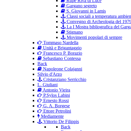
Rupe Riva di Luce
Gargano segreto
S. Giovanni in Lamis
Classi sociali a temperatura ambien
Convegno di Archeologia del 197
La I Mostra bibliografica del Garg
Stignano
Movimenti popolari di sempre
Tommaso Nardella
Unità e Brigantaggio
Francesco P. Borazio
Sebastiano Contessa
Back
Napoleone Colajanni
Silvio d'Arzo
Cristanziano Serricchio
L. Giuliani
Antonio Vieira
P.Sylos Labini
Ernesto Rossi
G. A. Borgese
Ettore Petrolini
Mediamente
Vittorio De Filippis
Back