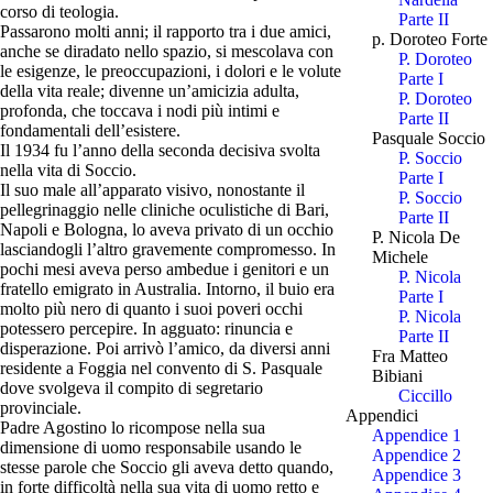
corso di teologia.
Parte II
Passarono molti anni; il rapporto tra i due amici,
p. Doroteo Forte
anche se diradato nello spazio, si mescolava con
P. Doroteo
le esigenze, le preoccupazioni, i dolori e le volute
Parte I
della vita reale; divenne un’amicizia adulta,
P. Doroteo
profonda, che toccava i nodi più intimi e
Parte II
fondamentali dell’esistere.
Pasquale Soccio
Il 1934 fu l’anno della seconda decisiva svolta
P. Soccio
nella vita di Soccio.
Parte I
Il suo male all’apparato visivo, nonostante il
P. Soccio
pellegrinaggio nelle cliniche oculistiche di Bari,
Parte II
Napoli e Bologna, lo aveva privato di un occhio
P. Nicola De
lasciandogli l’altro gravemente compromesso. In
Michele
pochi mesi aveva perso ambedue i genitori e un
P. Nicola
fratello emigrato in Australia. Intorno, il buio era
Parte I
molto più nero di quanto i suoi poveri occhi
P. Nicola
potessero percepire. In agguato: rinuncia e
Parte II
disperazione. Poi arrivò l’amico, da diversi anni
Fra Matteo
residente a Foggia nel convento di S. Pasquale
Bibiani
dove svolgeva il compito di segretario
Ciccillo
provinciale.
Appendici
Padre Agostino lo ricompose nella sua
Appendice 1
dimensione di uomo responsabile usando le
Appendice 2
stesse parole che Soccio gli aveva detto quando,
Appendice 3
in forte difficoltà nella sua vita di uomo retto e