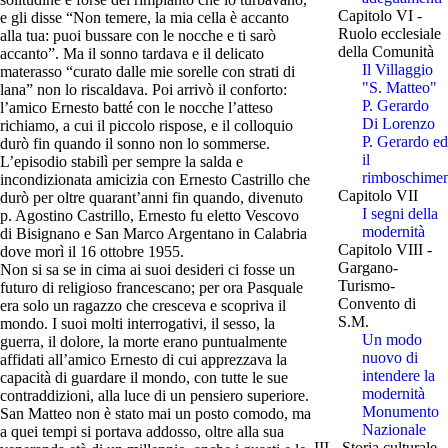
Capitolo VI -
e gli disse “Non temere, la mia cella è accanto
Ruolo ecclesiale
alla tua: puoi bussare con le nocche e ti sarò
della Comunità
accanto”. Ma il sonno tardava e il delicato
Il Villaggio
materasso “curato dalle mie sorelle con strati di
"S. Matteo"
lana” non lo riscaldava. Poi arrivò il conforto:
P. Gerardo
l’amico Ernesto batté con le nocche l’atteso
Di Lorenzo
richiamo, a cui il piccolo rispose, e il colloquio
P. Gerardo ed
durò fin quando il sonno non lo sommerse.
il
L’episodio stabilì per sempre la salda e
rimboschime
incondizionata amicizia con Ernesto Castrillo che
Capitolo VII
durò per oltre quarant’anni fin quando, divenuto
I segni della
p. Agostino Castrillo, Ernesto fu eletto Vescovo
modernità
di Bisignano e San Marco Argentano in Calabria
Capitolo VIII -
dove morì il 16 ottobre 1955.
Gargano-
Non si sa se in cima ai suoi desideri ci fosse un
Turismo-
futuro di religioso francescano; per ora Pasquale
Convento di
era solo un ragazzo che cresceva e scopriva il
S.M.
mondo. I suoi molti interrogativi, il sesso, la
Un modo
guerra, il dolore, la morte erano puntualmente
nuovo di
affidati all’amico Ernesto di cui apprezzava la
intendere la
capacità di guardare il mondo, con tutte le sue
modernità
contraddizioni, alla luce di un pensiero superiore.
Monumento
San Matteo non è stato mai un posto comodo, ma
Nazionale
a quei tempi si portava addosso, oltre alla sua
III - Storia culturale