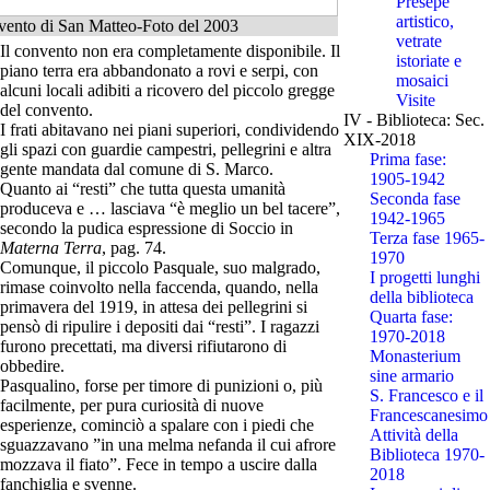
Presepe
artistico,
ento di San Matteo-Foto del 2003
vetrate
Il convento non era completamente disponibile. Il
istoriate e
piano terra era abbandonato a rovi e serpi, con
mosaici
alcuni locali adibiti a ricovero del piccolo gregge
Visite
del convento.
IV - Biblioteca: Sec.
I frati abitavano nei piani superiori, condividendo
XIX-2018
gli spazi con guardie campestri, pellegrini e altra
Prima fase:
gente mandata dal comune di S. Marco.
1905-1942
Quanto ai “resti” che tutta questa umanità
Seconda fase
produceva e … lasciava “è meglio un bel tacere”,
1942-1965
secondo la pudica espressione di Soccio in
Terza fase 1965-
Materna Terra
, pag. 74.
1970
Comunque, il piccolo Pasquale, suo malgrado,
I progetti lunghi
rimase coinvolto nella faccenda, quando, nella
della biblioteca
primavera del 1919, in attesa dei pellegrini si
Quarta fase:
pensò di ripulire i depositi dai “resti”. I ragazzi
1970-2018
furono precettati, ma diversi rifiutarono di
Monasterium
obbedire.
sine armario
Pasqualino, forse per timore di punizioni o, più
S. Francesco e il
facilmente, per pura curiosità di nuove
Francescanesimo
esperienze, cominciò a spalare con i piedi che
Attività della
sguazzavano ”in una melma nefanda il cui afrore
Biblioteca 1970-
mozzava il fiato”. Fece in tempo a uscire dalla
2018
fanchiglia e svenne.