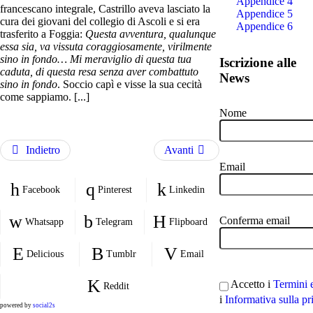
Appendice 4
francescano integrale, Castrillo aveva lasciato la
Appendice 5
cura dei giovani del collegio di Ascoli e si era
Appendice 6
trasferito a Foggia:
Questa avventura, qualunque
essa sia, va vissuta coraggiosamente, virilmente
sino in fondo… Mi meraviglio di questa tua
Iscrizione alle
caduta, di questa resa senza aver combattuto
News
sino in fondo
. Soccio capì e visse la sua cecità
come sappiamo. [...]
Nome
Indietro
Avanti
Email
Facebook
Pinterest
Linkedin
Conferma email
Whatsapp
Telegram
Flipboard
Delicious
Tumblr
Email
Accetto i
Termini 
Reddit
i
Informativa sulla pr
powered by
social2s