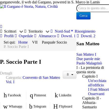
garganovede, il web dal Gargano, powered in S. Marco in Lamis
Cerca
Cerca
Scrittori
Territorio
Nord-Sud
Risorgimento
Profili
Ospedale
Almanacco
Downl. 1
Downl. 2
Sei qui:
Home
VII
Pasquale Soccio
San Matteo
P. Soccio Parte I
San Matteo I
Due parole mie
P. Soccio Parte I
Paolo Malagrinò
I - La preistoria di
questa storia
Dettagli
Capitolo I
Categoria:
Convento di San Matteo
Un'occhiata
Vol. I
all'edificio
I Frati Minori
Osservanti
Facebook
Pinterest
Linkedin
Capitolo II -
Abbazia-
Whatsapp
Telegram
Flipboard
Santuario