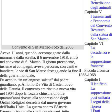
Benedizione
degli animali
Capitolo V
I transumanti
e l'economia
del Convento
Restauro
della statua di
San Matteo
Capitolo VI
Convento di San Matteo-Foto del 2003
La
decadenza e
Aveva 11 anni, quando, accompagnato dalla
la
mamma e dalla sorella, il 6 novembre 1918, entrò
soppressione
nel convento di S. Matteo. Il giorno precedente,
francese
insieme ai compagni, aveva percorso, con canti e
II - Piccola cronaca
bandiere, le vie di San Marco festeggiando la fine
1866-1968
della guerra mondiale.
Capitolo I
Fu accolto “in un’angusta saletta” dal padre
Il lanificio
guardiano, p. Antonio De Vita di Castelnuovo
La
della Daunia. Il convento era rinato a nuova vita
soppressione
nel 1904 dopo la forzata chiusura di oltre
post-unitaria
quarant’anni dovuta alla soppressione degli
I segni della
Ordini Religiosi decretata dal nuovo governo
ripresa
dell’Italia Unita. La guerra contro l’Austria
I Frati
l’aveva privato delle sue forze giovani, tutte