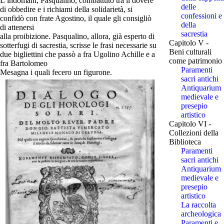
L’indomani, Pasqualino, combattuto tra il dovere
delle
di obbedire e i richiami della solidarietà, si
confessioni e
confidò con frate Agostino, il quale gli consigliò
della
di attenersi
sacrestia
alla proibizione. Pasqualino, allora, già esperto di
Capitolo V -
sotterfugi di sacrestia, scrisse le frasi necessarie su
Beni culturali
due bigliettini che passò a fra Ugolino Achille e a
come patrimonio
fra Bartolomeo
Paramenti
Mesagna i quali fecero un figurone.
sacri antichi
Antiquarium
medievale e
presepio
artistico
Capitolo VI -
Collezioni della
Biblioteca
Paramenti
sacri antichi
Antiquarium
medievale e
presepio
artistico
La raccolta
archeologica
Paramenti e