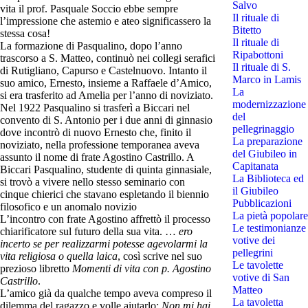
Salvo
vita il prof. Pasquale Soccio ebbe sempre
Il rituale di
l’impressione che astemio e ateo significassero la
Bitetto
stessa cosa!
Il rituale di
La formazione di Pasqualino, dopo l’anno
Ripabottoni
trascorso a S. Matteo, continuò nei collegi serafici
Il rituale di S.
di Rutigliano, Capurso e Castelnuovo. Intanto il
Marco in Lamis
suo amico, Ernesto, insieme a Raffaele d’Amico,
La
si era trasferito ad Amelia per l’anno di noviziato.
modernizzazione
Nel 1922 Pasqualino si trasferì a Biccari nel
del
convento di S. Antonio per i due anni di ginnasio
pellegrinaggio
dove incontrò di nuovo Ernesto che, finito il
La preparazione
noviziato, nella professione temporanea aveva
del Giubileo in
assunto il nome di frate Agostino Castrillo. A
Capitanata
Biccari Pasqualino, studente di quinta ginnasiale,
La Biblioteca ed
si trovò a vivere nello stesso seminario con
il Giubileo
cinque chierici che stavano espletando il biennio
Pubblicazioni
filosofico e un anomalo novizio
La pietà popolare
L’incontro con frate Agostino affrettò il processo
Le testimonianze
chiarificatore sul futuro della sua vita. …
ero
votive dei
incerto se per realizzarmi potesse agevolarmi la
pellegrini
vita religiosa o quella laica
, così scrive nel suo
Le tavolette
prezioso libretto
Momenti di vita con p. Agostino
votive di San
Castrillo
.
Matteo
L’amico già da qualche tempo aveva compreso il
La tavoletta
dilemma del ragazzo e volle aiutarlo:
Non mi hai