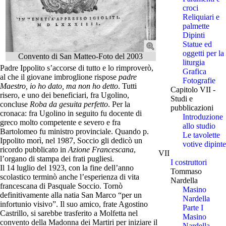
croci
Reliquiari e
palmette
Dipinti
Statue ed
oggetti per la
Convento di San Matteo-Foto del 2003
liturgia
Padre Ippolito s’accorse di tutto e lo rimproverò,
Grafica
al che il giovane imbroglione rispose
padre
Fotografie
Maestro, io ho dato, ma non ho detto
. Tutti
Capitolo VII -
risero, e uno dei beneficiari, fra Ugolino,
Studi e
concluse
Roba da gesuita perfetto
. Per la
pubblicazioni
cronaca: fra Ugolino in seguito fu docente di
Introduzione
greco molto competente e severo e fra
allo studio
Bartolomeo fu ministro provinciale. Quando p.
Le tavolette
Ippolito morì, nel 1987, Soccio gli dedicò un
votive dipinte
ricordo pubblicato in
Azione Francescana
,
VII
l’organo di stampa dei frati pugliesi.
I costruttori
Il 14 luglio del 1923, con la fine dell’anno
Tommaso
scolastico terminò anche l’esperienza di vita
Nardella
francescana di Pasquale Soccio. Tornò
Masino
definitivamente alla natia San Marco “per un
Nardella
infortunio visivo”. Il suo amico, frate Agostino
Parte I
Castrillo, si sarebbe trasferito a Molfetta nel
Masino
convento della Madonna dei Martiri per iniziare il
Nardella