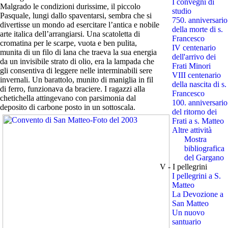
I convegni di
Malgrado le condizioni durissime, il piccolo
studio
Pasquale, lungi dallo spaventarsi, sembra che si
750. anniversario
divertisse un mondo ad esercitare l’antica e nobile
della morte di s.
arte italica dell’arrangiarsi. Una scatoletta di
Francesco
cromatina per le scarpe, vuota e ben pulita,
IV centenario
munita di un filo di lana che traeva la sua energia
dell'arrivo dei
da un invisibile strato di olio, era la lampada che
Frati Minori
gli consentiva di leggere nelle interminabili sere
VIII centenario
invernali. Un barattolo, munito di maniglia in fil
della nascita di s.
di ferro, funzionava da braciere. I ragazzi alla
Francesco
chetichella attingevano con parsimonia dal
100. anniversario
deposito di carbone posto in un sottoscala.
del ritorno dei
Frati a s. Matteo
Altre attività
Mostra
bibliografica
del Gargano
V - I pellegrini
I pellegrini a S.
Matteo
La Devozione a
San Matteo
Un nuovo
santuario