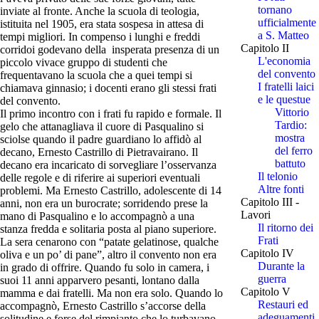
tornano
inviate al fronte. Anche la scuola di teologia,
ufficialmente
istituita nel 1905, era stata sospesa in attesa di
a S. Matteo
tempi migliori. In compenso i lunghi e freddi
Capitolo II
corridoi godevano della insperata presenza di un
L'economia
piccolo vivace gruppo di studenti che
del convento
frequentavano la scuola che a quei tempi si
I fratelli laici
chiamava ginnasio; i docenti erano gli stessi frati
e le questue
del convento.
Vittorio
Il primo incontro con i frati fu rapido e formale. Il
Tardio:
gelo che attanagliava il cuore di Pasqualino si
mostra
sciolse quando il padre guardiano lo affidò al
del ferro
decano, Ernesto Castrillo di Pietravairano. Il
battuto
decano era incaricato di sorvegliare l’osservanza
Il telonio
delle regole e di riferire ai superiori eventuali
Altre fonti
problemi. Ma Ernesto Castrillo, adolescente di 14
Capitolo III -
anni, non era un burocrate; sorridendo prese la
Lavori
mano di Pasqualino e lo accompagnò a una
Il ritorno dei
stanza fredda e solitaria posta al piano superiore.
Frati
La sera cenarono con “patate gelatinose, qualche
Capitolo IV
oliva e un po’ di pane”, altro il convento non era
Durante la
in grado di offrire. Quando fu solo in camera, i
guerra
suoi 11 anni apparvero pesanti, lontano dalla
Capitolo V
mamma e dai fratelli. Ma non era solo. Quando lo
Restauri ed
accompagnò, Ernesto Castrillo s’accorse della
adeguamenti
solitudine e forse del rimpianto che lo turbavano,