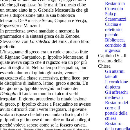
Restauri in
ciò che gli capitasse fra le mani. In questo ebbe
Convento
un ottimo aiuto in p. Gabriele Moscarella che gli
Sala p.
mise a disposizione tutta la sua biblioteca
Scaramuzzi
letteraria: De Amicis e Serao, Capuana e Verga,
Cucina e
Fogazzaro e Manzoni.
refettorio
In precedenza aveva mandato a memoria la
piccolo
grammatica e la sintassi greca dello Zenone.
Biblioteca,
Stessa cosa con
La stilistica
del Finzi, il suo libro
corridoio di
preferito.
ingresso
L’insegnante di greco era un rude e preciso frate
Capitolo IV - Il
di Rignano Garganico, p. Ippolito Montesano, il
restauro della
quale aveva capito che il ragazzo era un po’ più
Chiesa
avanti degli altri. Nel frattempo Pasqualino, pur
Gli altarini
essendo alunno di quinto ginnasio, venne
laterali
aggregato alla classe successiva, prima liceo, per
Il cornicione
le discipline di italiano, latino, greco e storia. Un
di pietra
bel giorno p. Ippolito assegnò un brano dei
Gli affreschi
Dialoghi
di Luciano munito di alcuni verbi
medievali
irregolari. Il giorno precedente la rituale lezione
Restauro del
di greco, p. Ippolito chiese a Pasqualino se avesse
coro e il
avuto difficoltà con i verbi irregolari. Il giovane
portale della
scolaro rispose che tutto era andato liscio, al ché
chiesa
p. Ippolito gli impose di non dire nulla ai colleghi
Restauro
perché voleva sapere come se la fossero cavata.
della cappella