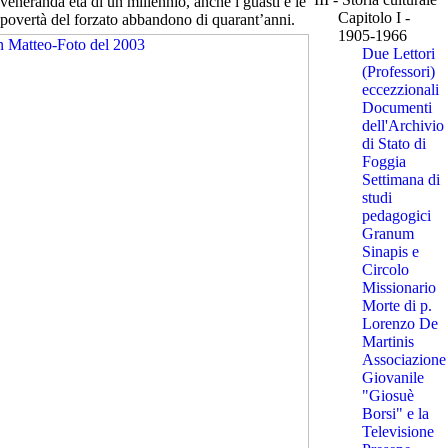
veneranda età di un millennio, anche i guasti e le
Capitolo I -
povertà del forzato abbandono di quarant’anni.
1905-1966
Due Lettori
(Professori)
eccezzionali
Documenti
dell'Archivio
di Stato di
Foggia
Settimana di
studi
pedagogici
Granum
Sinapis e
Circolo
Missionario
Morte di p.
Lorenzo De
Martinis
Associazione
Giovanile
"Giosuè
Borsi" e la
Televisione