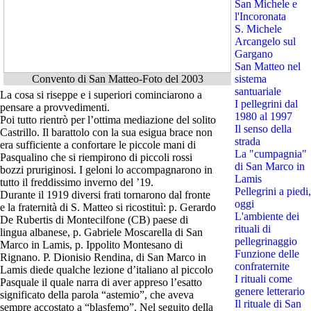
San Michele e
l'Incoronata
S. Michele
Arcangelo sul
Gargano
San Matteo nel
Convento di San Matteo-Foto del 2003
sistema
santuariale
La cosa si riseppe e i superiori cominciarono a
I pellegrini dal
pensare a provvedimenti.
1980 al 1997
Poi tutto rientrò per l’ottima mediazione del solito
Il senso della
Castrillo. Il barattolo con la sua esigua brace non
strada
era sufficiente a confortare le piccole mani di
La "cumpagnia"
Pasqualino che si riempirono di piccoli rossi
di San Marco in
bozzi pruriginosi. I geloni lo accompagnarono in
Lamis
tutto il freddissimo inverno del ’19.
Pellegrini a piedi,
Durante il 1919 diversi frati tornarono dal fronte
oggi
e la fraternità di S. Matteo si ricostituì: p. Gerardo
L'ambiente dei
De Rubertis di Montecilfone (CB) paese di
rituali di
lingua albanese, p. Gabriele Moscarella di San
pellegrinaggio
Marco in Lamis, p. Ippolito Montesano di
Funzione delle
Rignano. P. Dionisio Rendina, di San Marco in
confraternite
Lamis diede qualche lezione d’italiano al piccolo
I rituali come
Pasquale il quale narra di aver appreso l’esatto
genere letterario
significato della parola “astemio”, che aveva
Il rituale di San
sempre accostato a “blasfemo”. Nel seguito della