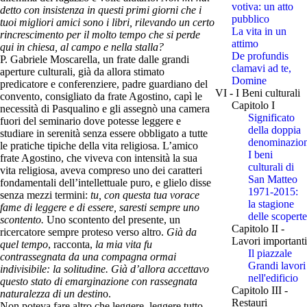
votiva: un atto
detto con insistenza in questi primi giorni che i
pubblico
tuoi migliori amici sono i libri, rilevando un certo
La vita in un
rincrescimento per il molto tempo che si perde
attimo
qui in chiesa, al campo e nella stalla?
De profundis
P. Gabriele Moscarella, un frate dalle grandi
clamavi ad te,
aperture culturali, già da allora stimato
Domine
predicatore e conferenziere, padre guardiano del
VI - I Beni culturali
convento, consigliato da frate Agostino, capì le
Capitolo I
necessità di Pasqualino e gli assegnò una camera
Significato
fuori del seminario dove potesse leggere e
della doppia
studiare in serenità senza essere obbligato a tutte
denominazio
le pratiche tipiche della vita religiosa. L’amico
I beni
frate Agostino, che viveva con intensità la sua
culturali di
vita religiosa, aveva compreso uno dei caratteri
San Matteo
fondamentali dell’intellettuale puro, e glielo disse
1971-2015:
senza mezzi termini:
tu, con questa tua vorace
la stagione
fame di leggere e di essere, saresti sempre uno
delle scoperte
scontento.
Uno scontento del presente, un
Capitolo II -
ricercatore sempre proteso verso altro.
Già da
Lavori importanti
quel tempo
, racconta,
la mia vita fu
Il piazzale
contrassegnata da una compagna ormai
Grandi lavori
indivisibile: la solitudine. Già d’allora accettavo
nell'edificio
questo stato di emarginazione con rassegnata
Capitolo III -
naturalezza di un destin
o.
Restauri
Non poteva fare altro che leggere, leggere tutto