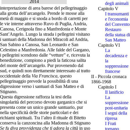
2014
degli animali
interpretazione di area barese del pellegrinaggio
Capitolo V
alla grotta dell’arcangelo. Prende le mosse alla
I transumanti
metà di maggio e si snoda a bordo di carretti per
e l'economia
le vie interne attraverso Ruvo di Puglia, Andria,
del Convento
Canosa, Cerignola fino a Manfredonia e Monte
Restauro
Sant’Angelo. Lungo la strada i pellegrini visitano
della statua di
i santuari della Madonna dei Miracoli ad Andria,
San Matteo
San Sabino a Canosa, San Leonardo e San
Capitolo VI
Celestino a Manfredonia. Alle falde del Gargano,
La
i pellegrini scendono dalle “vetture” e, ricevuta la
decadenza e
benedizione, compiono a piedi la faticosa salita
la
del monte dell’arcangelo. Pur provenendo dal
soppressione
sud, e quindi non direttamente interessato al tratto
francese
occidentale della
Via Francisca
, questo
II - Piccola cronaca
pellegrinaggio prevede la possibilità di una
1866-1968
digressione verso i santuari di San Matteo e di
Capitolo I
Stignano.
Il lanificio
Questa digressione rafforza la tesi della
La
singolarità del percorso devoto garganico che si
soppressione
presenta come un unico grande santuario, pur
post-unitaria
nella specificità delle storie particolari e dei
I segni della
richiami spirituali. Tra l’altro il rituale di Bitetto
ripresa
conserva la canzoncina alla Madonna di Stignano
I Frati
Se fu diva provvidenza che ti adora la città
in uso
tornano