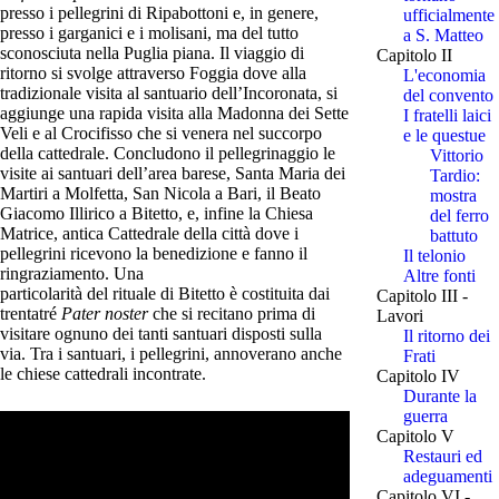
presso i pellegrini di Ripabottoni e, in genere,
ufficialmente
presso i garganici e i molisani, ma del tutto
a S. Matteo
sconosciuta nella Puglia piana. Il viaggio di
Capitolo II
ritorno si svolge attraverso Foggia dove alla
L'economia
tradizionale visita al santuario dell’Incoronata, si
del convento
aggiunge una rapida visita alla Madonna dei Sette
I fratelli laici
Veli e al Crocifisso che si venera nel succorpo
e le questue
della cattedrale. Concludono il pellegrinaggio le
Vittorio
visite ai santuari dell’area barese, Santa Maria dei
Tardio:
Martiri a Molfetta, San Nicola a Bari, il Beato
mostra
Giacomo Illirico a Bitetto, e, infine la Chiesa
del ferro
Matrice, antica Cattedrale della città dove i
battuto
pellegrini ricevono la benedizione e fanno il
Il telonio
ringraziamento. Una
Altre fonti
particolarità del rituale di Bitetto è costituita dai
Capitolo III -
trentatré
Pater noster
che si recitano prima di
Lavori
visitare ognuno dei tanti santuari disposti sulla
Il ritorno dei
via. Tra i santuari, i pellegrini, annoverano anche
Frati
le chiese cattedrali incontrate.
Capitolo IV
Durante la
guerra
Capitolo V
Restauri ed
adeguamenti
Capitolo VI -