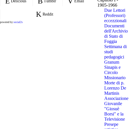
Delicious
Tumblr
Email
1905-1966
Due Lettori
Reddit
(Professori)
eccezzionali
powered by
social2s
Documenti
dell'Archivio
di Stato di
Foggia
Settimana di
studi
pedagogici
Granum
Sinapis e
Circolo
Missionario
Morte di p.
Lorenzo De
Martinis
Associazione
Giovanile
"Giosuè
Borsi" e la
Televisione
Presepe