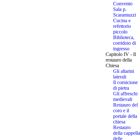
Convento
Sala p.
Scaramuzzi
Cucina e
refettorio
piccolo
Biblioteca,
corridoio di
ingresso
Capitolo IV - Il
restauro della
Chiesa
Gli altarini
laterali
Il cornicione
di pietra
Gli affreschi
medievali
Restauro del
coro e il
portale della
chiesa
Restauro
della cappella
delle