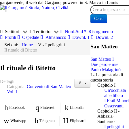
garganovede, il web dal Gargano, powered in S. Marco in Lamis
Cerca
Cerca
Scrittori
Territorio
Nord-Sud
Risorgimento
Profili
Ospedale
Almanacco
Downl. 1
Downl. 2
Sei qui:
Home
V - I pellegrini
San Matteo
Il rituale di Bitetto
San Matteo I
Due parole mie
Il rituale di Bitetto
Paolo Malagrinò
I - La preistoria di
questa storia
Dettagli
Capitolo I
Categoria:
Convento di San Matteo
Un'occhiata
Vol. I
all'edificio
I Frati Minori
Osservanti
Facebook
Pinterest
Linkedin
Capitolo II -
Abbazia-
Whatsapp
Telegram
Flipboard
Santuario
I pellegrini