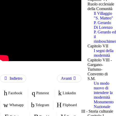
Ruolo ecclesiale
della Comunità
Il Villaggio
"S. Matteo"
P. Gerardo
Di Lorenzo
P. Gerardo ed
il
rimboschime
Capitolo VII
I segni della
modernità
Capitolo VIII -
Gargano-
Turismo-
Convento di
Indietro
Avanti
S.M.
Un modo
nuovo di
intendere la
Facebook
Pinterest
Linkedin
modernità
Monumento
Whatsapp
Telegram
Flipboard
Nazionale
III - Storia culturale
Capitolo I -