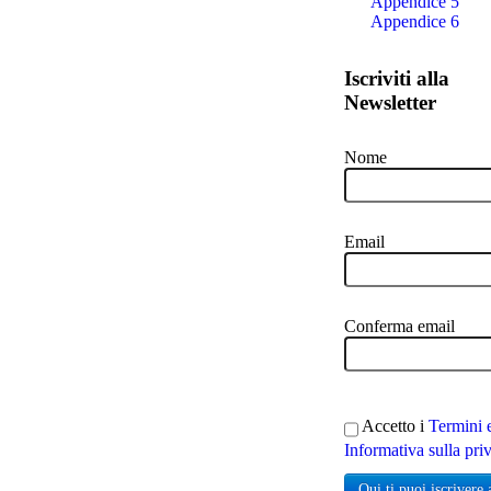
Appendice 5
Appendice 6
Iscriviti alla
Newsletter
Nome
Email
Conferma email
Accetto i
Termini 
Informativa sulla pri
Qui ti puoi iscrivere 