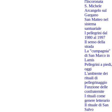
l'Incoronata
S. Michele
Arcangelo sul
Gargano
San Matteo nel
sistema
santuariale
I pellegrini dal
1980 al 1997
Il senso della
strada
La "cumpagnia"
di San Marco in
Lamis
Pellegrini a piedi,
oggi
L'ambiente dei
rituali di
pellegrinaggio
Funzione delle
confraternite
I rituali come
genere letterario
Il rituale di San
Salvo