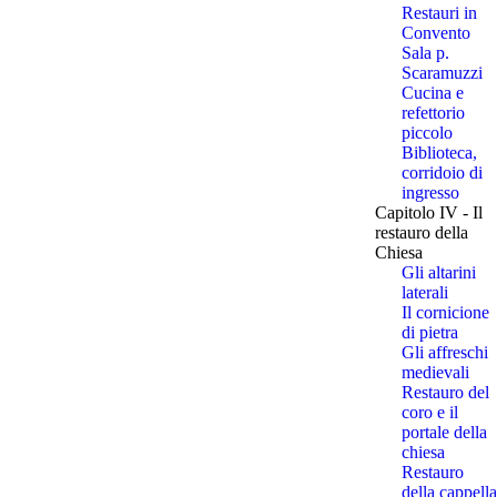
Restauri in
Convento
Sala p.
Scaramuzzi
Cucina e
refettorio
piccolo
Biblioteca,
corridoio di
ingresso
Capitolo IV - Il
restauro della
Chiesa
Gli altarini
laterali
Il cornicione
di pietra
Gli affreschi
medievali
Restauro del
coro e il
portale della
chiesa
Restauro
della cappella