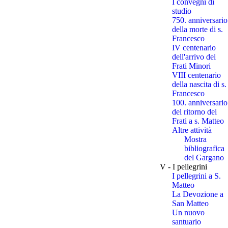
I convegni di
studio
750. anniversario
della morte di s.
Francesco
IV centenario
dell'arrivo dei
Frati Minori
VIII centenario
della nascita di s.
Francesco
100. anniversario
del ritorno dei
Frati a s. Matteo
Altre attività
Mostra
bibliografica
del Gargano
V - I pellegrini
I pellegrini a S.
Matteo
La Devozione a
San Matteo
Un nuovo
santuario