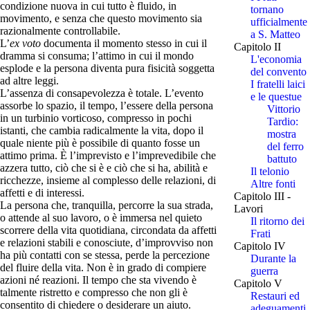
condizione nuova in cui tutto è fluido, in
tornano
movimento, e senza che questo movimento sia
ufficialmente
razionalmente controllabile.
a S. Matteo
L’
ex voto
documenta il momento stesso in cui il
Capitolo II
dramma si consuma; l’attimo in cui il mondo
L'economia
esplode e la persona diventa pura fisicità soggetta
del convento
ad altre leggi.
I fratelli laici
L’assenza di consapevolezza è totale. L’evento
e le questue
assorbe lo spazio, il tempo, l’essere della persona
Vittorio
in un turbinio vorticoso, compresso in pochi
Tardio:
istanti, che cambia radicalmente la vita, dopo il
mostra
quale niente più è possibile di quanto fosse un
del ferro
attimo prima. È l’imprevisto e l’imprevedibile che
battuto
azzera tutto, ciò che si è e ciò che si ha, abilità e
Il telonio
ricchezze, insieme al complesso delle relazioni, di
Altre fonti
affetti e di interessi.
Capitolo III -
La persona che, tranquilla, percorre la sua strada,
Lavori
o attende al suo lavoro, o è immersa nel quieto
Il ritorno dei
scorrere della vita quotidiana, circondata da affetti
Frati
e relazioni stabili e conosciute, d’improvviso non
Capitolo IV
ha più contatti con se stessa, perde la percezione
Durante la
del fluire della vita. Non è in grado di compiere
guerra
azioni né reazioni. Il tempo che sta vivendo è
Capitolo V
talmente ristretto e compresso che non gli è
Restauri ed
consentito di chiedere o desiderare un aiuto.
adeguamenti