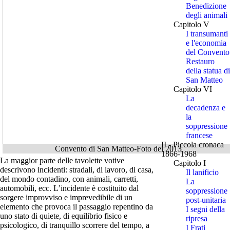
Benedizione
degli animali
Capitolo V
I transumanti
e l'economia
del Convento
Restauro
della statua di
San Matteo
Capitolo VI
La
decadenza e
la
soppressione
francese
II - Piccola cronaca
Convento di San Matteo-Foto del 2013
1866-1968
La maggior parte delle tavolette votive
Capitolo I
descrivono incidenti: stradali, di lavoro, di casa,
Il lanificio
del mondo contadino, con animali, carretti,
La
automobili, ecc. L’incidente è costituito dal
soppressione
sorgere improvviso e imprevedibile di un
post-unitaria
elemento che provoca il passaggio repentino da
I segni della
uno stato di quiete, di equilibrio fisico e
ripresa
psicologico, di tranquillo scorrere del tempo, a
I Frati