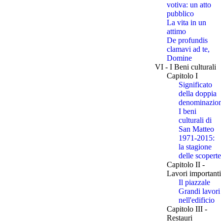
votiva: un atto
pubblico
La vita in un
attimo
De profundis
clamavi ad te,
Domine
VI - I Beni culturali
Capitolo I
Significato
della doppia
denominazio
I beni
culturali di
San Matteo
1971-2015:
la stagione
delle scoperte
Capitolo II -
Lavori importanti
Il piazzale
Grandi lavori
nell'edificio
Capitolo III -
Restauri