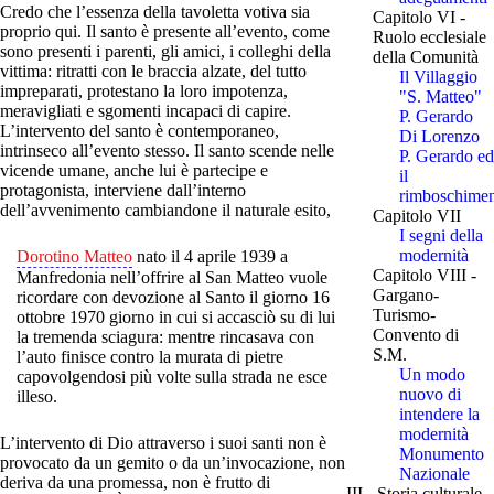
Credo che l’essenza della tavoletta votiva sia
Capitolo VI -
proprio qui. Il santo è presente all’evento, come
Ruolo ecclesiale
sono presenti i parenti, gli amici, i colleghi della
della Comunità
vittima: ritratti con le braccia alzate, del tutto
Il Villaggio
impreparati, protestano la loro impotenza,
"S. Matteo"
meravigliati e sgomenti incapaci di capire.
P. Gerardo
L’intervento del santo è contemporaneo,
Di Lorenzo
intrinseco all’evento stesso. Il santo scende nelle
P. Gerardo ed
vicende umane, anche lui è partecipe e
il
protagonista, interviene dall’interno
rimboschime
dell’avvenimento cambiandone il naturale esito,
Capitolo VII
I segni della
modernità
Dorotino Matteo
nato il 4 aprile 1939 a
Capitolo VIII -
Manfredonia nell’offrire al San Matteo vuole
Gargano-
ricordare con devozione al Santo il giorno 16
Turismo-
ottobre 1970 giorno in cui si accasciò su di lui
Convento di
la tremenda sciagura: mentre rincasava con
S.M.
l’auto finisce contro la murata di pietre
Un modo
capovolgendosi più volte sulla strada ne esce
nuovo di
illeso.
intendere la
modernità
L’intervento di Dio attraverso i suoi santi non è
Monumento
provocato da un gemito o da un’invocazione, non
Nazionale
deriva da una promessa, non è frutto di
III - Storia culturale