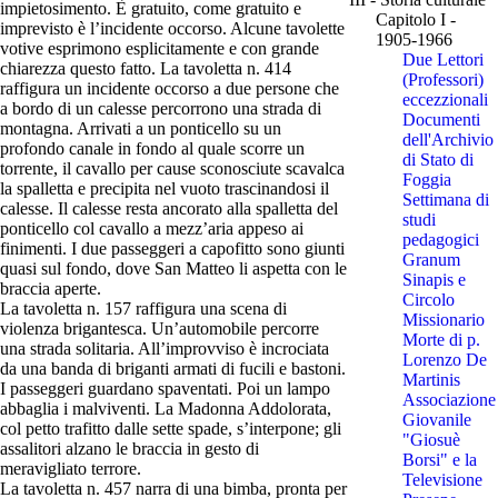
impietosimento. È gratuito, come gratuito e
Capitolo I -
imprevisto è l’incidente occorso. Alcune tavolette
1905-1966
votive esprimono esplicitamente e con grande
Due Lettori
chiarezza questo fatto. La tavoletta n. 414
(Professori)
raffigura un incidente occorso a due persone che
eccezzionali
a bordo di un calesse percorrono una strada di
Documenti
montagna. Arrivati a un ponticello su un
dell'Archivio
profondo canale in fondo al quale scorre un
di Stato di
torrente, il cavallo per cause sconosciute scavalca
Foggia
la spalletta e precipita nel vuoto trascinandosi il
Settimana di
calesse. Il calesse resta ancorato alla spalletta del
studi
ponticello col cavallo a mezz’aria appeso ai
pedagogici
finimenti. I due passeggeri a capofitto sono giunti
Granum
quasi sul fondo, dove San Matteo li aspetta con le
Sinapis e
braccia aperte.
Circolo
La tavoletta n. 157 raffigura una scena di
Missionario
violenza brigantesca. Un’automobile percorre
Morte di p.
una strada solitaria. All’improvviso è incrociata
Lorenzo De
da una banda di briganti armati di fucili e bastoni.
Martinis
I passeggeri guardano spaventati. Poi un lampo
Associazione
abbaglia i malviventi. La Madonna Addolorata,
Giovanile
col petto trafitto dalle sette spade, s’interpone; gli
"Giosuè
assalitori alzano le braccia in gesto di
Borsi" e la
meravigliato terrore.
Televisione
La tavoletta n. 457 narra di una bimba, pronta per