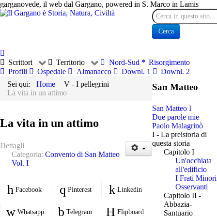
garganovede, il web dal Gargano, powered in S. Marco in Lamis
Cerca
Cerca
Scrittori
Territorio
Nord-Sud
Risorgimento
Profili
Ospedale
Almanacco
Downl. 1
Downl. 2
Sei qui:
Home
V - I pellegrini
San Matteo
La vita in un attimo
San Matteo I
Due parole mie
La vita in un attimo
Paolo Malagrinò
I - La preistoria di
questa storia
Dettagli
Capitolo I
Categoria:
Convento di San Matteo
Un'occhiata
Vol. I
all'edificio
I Frati Minori
Osservanti
Facebook
Pinterest
Linkedin
Capitolo II -
Abbazia-
Whatsapp
Telegram
Flipboard
Santuario