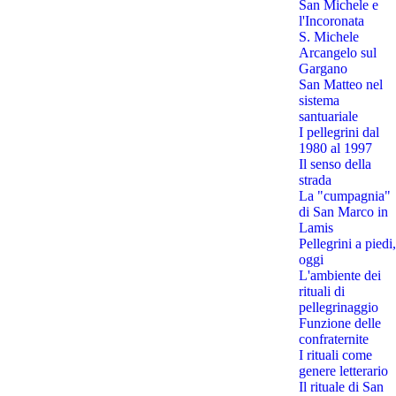
San Michele e
l'Incoronata
S. Michele
Arcangelo sul
Gargano
San Matteo nel
sistema
santuariale
I pellegrini dal
1980 al 1997
Il senso della
strada
La "cumpagnia"
di San Marco in
Lamis
Pellegrini a piedi,
oggi
L'ambiente dei
rituali di
pellegrinaggio
Funzione delle
confraternite
I rituali come
genere letterario
Il rituale di San