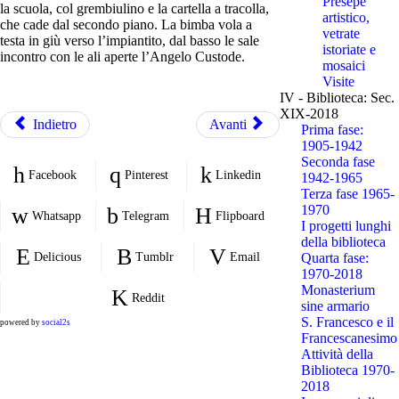
Presepe
la scuola, col grembiulino e la cartella a tracolla,
artistico,
che cade dal secondo piano. La bimba vola a
vetrate
testa in giù verso l’impiantito, dal basso le sale
istoriate e
incontro con le ali aperte l’Angelo Custode.
mosaici
Visite
IV - Biblioteca: Sec.
XIX-2018
Indietro
Avanti
Prima fase:
1905-1942
Seconda fase
Facebook
Pinterest
Linkedin
1942-1965
Terza fase 1965-
1970
Whatsapp
Telegram
Flipboard
I progetti lunghi
della biblioteca
Delicious
Tumblr
Email
Quarta fase:
1970-2018
Monasterium
Reddit
sine armario
S. Francesco e il
powered by
social2s
Francescanesimo
Attività della
Biblioteca 1970-
2018