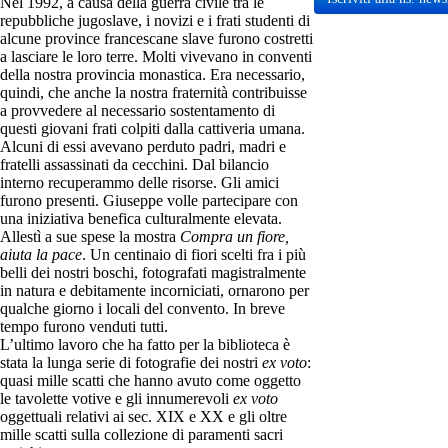
Nel 1992, a causa della guerra civile tra le
repubbliche jugoslave, i novizi e i frati studenti di
alcune province francescane slave furono costretti
a lasciare le loro terre. Molti vivevano in conventi
della nostra provincia monastica. Era necessario,
quindi, che anche la nostra fraternità contribuisse
a provvedere al necessario sostentamento di
questi giovani frati colpiti dalla cattiveria umana.
Alcuni di essi avevano perduto padri, madri e
fratelli assassinati da cecchini. Dal bilancio
interno recuperammo delle risorse. Gli amici
furono presenti. Giuseppe volle partecipare con
una iniziativa benefica culturalmente elevata.
Allestì a sue spese la mostra
Compra un fiore,
aiuta la pace
. Un centinaio di fiori scelti fra i più
belli dei nostri boschi, fotografati magistralmente
in natura e debitamente incorniciati, ornarono per
qualche giorno i locali del convento. In breve
tempo furono venduti tutti.
L’ultimo lavoro che ha fatto per la biblioteca è
stata la lunga serie di fotografie dei nostri
ex voto
:
quasi mille scatti che hanno avuto come oggetto
le tavolette votive e gli innumerevoli
ex voto
oggettuali relativi ai sec. XIX e XX e gli oltre
mille scatti sulla collezione di paramenti sacri