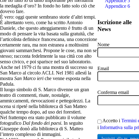
che ho fatto io di tanto importante per meritarmi
Appendice 5
la medaglia d’oro? In fondo ho fatto solo ciò che
Appendice 6
dovevo fare.
È vero: oggi queste sembrano storie d’altri tempi.
Iscrizione alle
È altrettanto vero, come ha scritto Antonio
Daniele, che questo atteggiamento è frutto di un
News
modo di pensare la vita basata sulla gratuità, che
l’articolista definisce francescana, una concezione
Nome
certamente rara, ma non estranea a moltissimi
giovani sammarchesi. Propone le cose, ma non se
stesso; racconta fedelmente la sua città con alto
senso civico, e poi sparisce nel suo laboratorio.
Anche nel 1979 ci fu una mostra di successo su
Email
San Marco al circolo ACLI. Nel 1981 allestì la
mostra
San Marco ieri
che venne esposta nella
Padula.
Il luogo simbolo di S. Marco divenne un gran
Conferma email
teatro di commenti, risate, nostalgie,
ammiccamenti, rievocazioni e pettegolezzi. La
scena si ripeté nella biblioteca di San Matteo
qualche tempo dopo, ad uso dei forestieri.
Nel frattempo era stato pubblicato il volume
Accetto i
Termini 
fotografico
Dal fondo dei paesi
. In seguito
i
Informativa sulla pr
Giuseppe donò alla biblioteca di S. Matteo
l’intero complesso di immagini.
Iscriviti alla ns. news