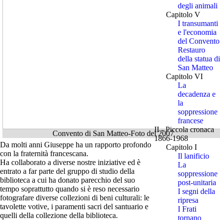
degli animali
Capitolo V
I transumanti
e l'economia
del Convento
Restauro
della statua di
San Matteo
Capitolo VI
La
decadenza e
la
soppressione
francese
II - Piccola cronaca
Convento di San Matteo-Foto del 2007
1866-1968
Da molti anni Giuseppe ha un rapporto profondo
Capitolo I
con la fraternità francescana.
Il lanificio
Ha collaborato a diverse nostre iniziative ed è
La
entrato a far parte del gruppo di studio della
soppressione
biblioteca a cui ha donato parecchio del suo
post-unitaria
tempo soprattutto quando si è reso necessario
I segni della
fotografare diverse collezioni di beni culturali: le
ripresa
tavolette votive, i paramenti sacri del santuario e
I Frati
quelli della collezione della biblioteca.
tornano