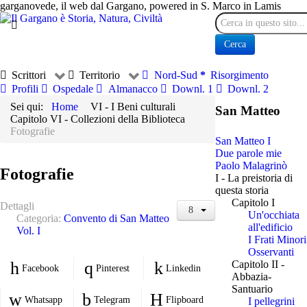
garganovede, il web dal Gargano, powered in S. Marco in Lamis
Cerca
Cerca
Scrittori
Territorio
Nord-Sud
Risorgimento
Profili
Ospedale
Almanacco
Downl. 1
Downl. 2
Sei qui:
Home
VI - I Beni culturali
San Matteo
Capitolo VI - Collezioni della Biblioteca
Fotografie
San Matteo I
Due parole mie
Paolo Malagrinò
Fotografie
I - La preistoria di
questa storia
Capitolo I
Dettagli
Un'occhiata
Categoria:
Convento di San Matteo
all'edificio
Vol. I
I Frati Minori
Osservanti
Capitolo II -
Facebook
Pinterest
Linkedin
Abbazia-
Santuario
Whatsapp
Telegram
Flipboard
I pellegrini