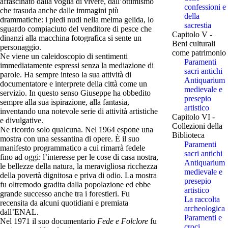
affascinato dalla voglia di vivere, dall’ottimismo
confessioni e
che trasuda anche dalle immagini più
della
drammatiche: i piedi nudi nella melma gelida, lo
sacrestia
sguardo compiaciuto del venditore di pesce che
Capitolo V -
dinanzi alla macchina fotografica si sente un
Beni culturali
personaggio.
come patrimonio
Ne viene un caleidoscopio di sentimenti
Paramenti
immediatamente espressi senza la mediazione di
sacri antichi
parole. Ha sempre inteso la sua attività di
Antiquarium
documentatore e interprete della città come un
medievale e
servizio. In questo senso Giuseppe ha obbedito
presepio
sempre alla sua ispirazione, alla fantasia,
artistico
inventando una notevole serie di attività artistiche
Capitolo VI -
e divulgative.
Collezioni della
Ne ricordo solo qualcuna. Nel 1964 espone una
Biblioteca
mostra con una sessantina di opere. È il suo
Paramenti
manifesto programmatico a cui rimarrà fedele
sacri antichi
fino ad oggi: l’interesse per le cose di casa nostra,
Antiquarium
le bellezze della natura, la meravigliosa ricchezza
medievale e
della povertà dignitosa e priva di odio. La mostra
presepio
fu oltremodo gradita dalla popolazione ed ebbe
artistico
grande successo anche tra i forestieri. Fu
La raccolta
recensita da alcuni quotidiani e premiata
archeologica
dall’ENAL.
Paramenti e
Nel 1971 il suo documentario
Fede e Folclore
fu
croci