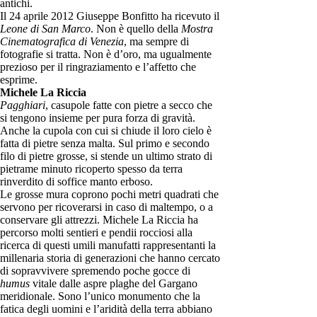
antichi.
Il 24 aprile 2012 Giuseppe Bonfitto ha ricevuto il
Leone di San Marco
. Non è quello della
Mostra
Cinematografica di Venezia
, ma sempre di
fotografie si tratta. Non è d’oro, ma ugualmente
prezioso per il ringraziamento e l’affetto che
esprime.
Michele La Riccia
Pagghiari
, casupole fatte con pietre a secco che
si tengono insieme per pura forza di gravità.
Anche la cupola con cui si chiude il loro cielo è
fatta di pietre senza malta. Sul primo e secondo
filo di pietre grosse, si stende un ultimo strato di
pietrame minuto ricoperto spesso da terra
rinverdito di soffice manto erboso.
Le grosse mura coprono pochi metri quadrati che
servono per ricoverarsi in caso di maltempo, o a
conservare gli attrezzi. Michele La Riccia ha
percorso molti sentieri e pendii rocciosi alla
ricerca di questi umili manufatti rappresentanti la
millenaria storia di generazioni che hanno cercato
di sopravvivere spremendo poche gocce di
humus
vitale dalle aspre plaghe del Gargano
meridionale. Sono l’unico monumento che la
fatica degli uomini e l’aridità della terra abbiano