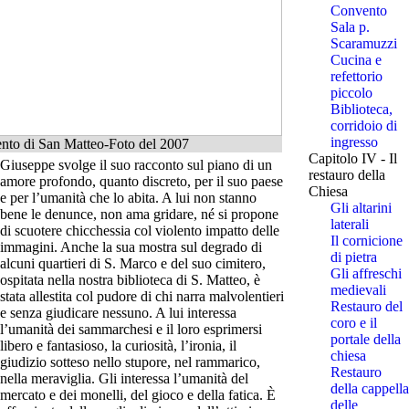
Convento
Sala p.
Scaramuzzi
Cucina e
refettorio
piccolo
Biblioteca,
corridoio di
ingresso
nto di San Matteo-Foto del 2007
Capitolo IV - Il
Giuseppe svolge il suo racconto sul piano di un
restauro della
amore profondo, quanto discreto, per il suo paese
Chiesa
e per l’umanità che lo abita. A lui non stanno
Gli altarini
bene le denunce, non ama gridare, né si propone
laterali
di scuotere chicchessia col violento impatto delle
Il cornicione
immagini. Anche la sua mostra sul degrado di
di pietra
alcuni quartieri di S. Marco e del suo cimitero,
Gli affreschi
ospitata nella nostra biblioteca di S. Matteo, è
medievali
stata allestita col pudore di chi narra malvolentieri
Restauro del
e senza giudicare nessuno. A lui interessa
coro e il
l’umanità dei sammarchesi e il loro esprimersi
portale della
libero e fantasioso, la curiosità, l’ironia, il
chiesa
giudizio sotteso nello stupore, nel rammarico,
Restauro
nella meraviglia. Gli interessa l’umanità del
della cappella
mercato e dei monelli, del gioco e della fatica. È
delle