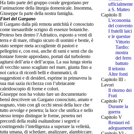
Ha fatto parte del gruppo corale gregoriano per
ufficialmente
l’animazione della liturgia domenicale. Insomma,
a S. Matteo
Giuseppe fa parte della nostra famiglia.
Capitolo II
Fiori del Gargano
L'economia
Il Gargano dalla più remota antichità è conosciuto
del convento
come inesauribile scrigno di essenze botaniche.
I fratelli laici
Proteso ben dentro l’Adriatico, esposto a venti di
e le questue
terra e di mare, rifugio sicuro di uomini e bestie, è
Vittorio
stato sempre meta accogliente di pastori e
Tardio:
pellegrini e, con essi, anche di rami e semi che da
mostra
lontane foreste approdano, portati dal turbolento
del ferro
agitarsi dell’aria e dell’acqua. La sua lunga storia
battuto
di vecchio sasso scagliato nel mare, giunta fino a
Il telonio
noi carica di ricordi belli e drammatici, di
Altre fonti
suggestioni e di desideri, esprime in primavera la
Capitolo III -
sua mai sazia ricchezza con l’ubriacante
Lavori
caleidoscopio di forme e colori.
Il ritorno dei
Giuseppe non ha voluto fare un documentario
Frati
bensì descrivere un Gargano conosciuto, amato e
Capitolo IV
sognato, visto con gli occhi stessi della luce che
Durante la
tutto avvolge e penetra; la luce che unifica e nello
guerra
stesso tempo distingue le forme, penetra nei
Capitolo V
precordi della realtà esaltandone i segreti e
Restauri ed
costringendo l’intelligenza a superare la velleità,
adeguamenti
tutta umana, di schedare, analizzare, alambiccare.
Capitolo VI -