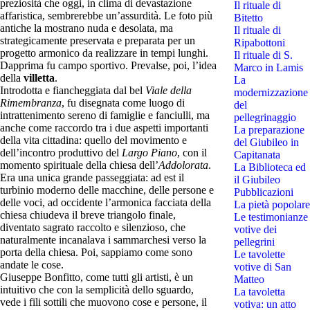
preziosità che oggi, in clima di devastazione
Il rituale di
affaristica, sembrerebbe un’assurdità. Le foto più
Bitetto
antiche la mostrano nuda e desolata, ma
Il rituale di
strategicamente preservata e preparata per un
Ripabottoni
progetto armonico da realizzare in tempi lunghi.
Il rituale di S.
Dapprima fu campo sportivo. Prevalse, poi, l’idea
Marco in Lamis
della
villetta
.
La
Introdotta e fiancheggiata dal bel
Viale della
modernizzazione
Rimembranza
, fu disegnata come luogo di
del
intrattenimento sereno di famiglie e fanciulli, ma
pellegrinaggio
anche come raccordo tra i due aspetti importanti
La preparazione
della vita cittadina: quello del movimento e
del Giubileo in
dell’incontro produttivo del
Largo Piano
, con il
Capitanata
momento spirituale della chiesa dell’
Addolorata
.
La Biblioteca ed
Era una unica grande passeggiata: ad est il
il Giubileo
turbinio moderno delle macchine, delle persone e
Pubblicazioni
delle voci, ad occidente l’armonica facciata della
La pietà popolare
chiesa chiudeva il breve triangolo finale,
Le testimonianze
diventato sagrato raccolto e silenzioso, che
votive dei
naturalmente incanalava i sammarchesi verso la
pellegrini
porta della chiesa. Poi, sappiamo come sono
Le tavolette
andate le cose.
votive di San
Giuseppe Bonfitto, come tutti gli artisti, è un
Matteo
intuitivo che con la semplicità dello sguardo,
La tavoletta
vede i fili sottili che muovono cose e persone, il
votiva: un atto