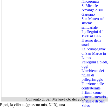
l'Incoronata
S. Michele
Arcangelo sul
Gargano
San Matteo nel
sistema
santuariale
I pellegrini dal
1980 al 1997
Il senso della
strada
La "cumpagnia"
di San Marco in
Lamis
Pellegrini a piedi,
oggi
L'ambiente dei
rituali di
pellegrinaggio
Funzione delle
confraternite
I rituali come
genere letterario
Convento di San Matteo-Foto del 2007
Il rituale di San
E poi, la
villetta
(grassetto mio, NdR), una
Salvo