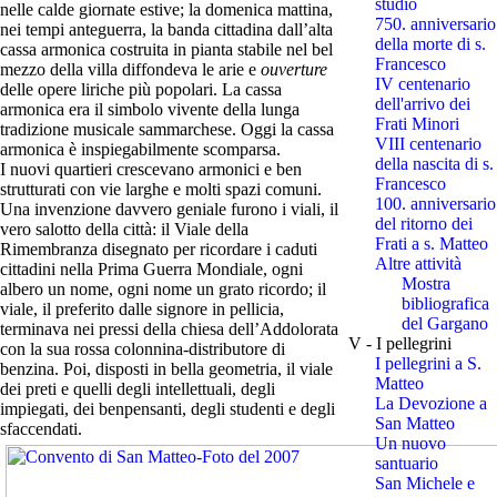
studio
nelle calde giornate estive; la domenica mattina,
750. anniversario
nei tempi anteguerra, la banda cittadina dall’alta
della morte di s.
cassa armonica costruita in pianta stabile nel bel
Francesco
mezzo della villa diffondeva le arie e
ouverture
IV centenario
delle opere liriche più popolari. La cassa
dell'arrivo dei
armonica era il simbolo vivente della lunga
Frati Minori
tradizione musicale sammarchese. Oggi la cassa
VIII centenario
armonica è inspiegabilmente scomparsa.
della nascita di s.
I nuovi quartieri crescevano armonici e ben
Francesco
strutturati con vie larghe e molti spazi comuni.
100. anniversario
Una invenzione davvero geniale furono i viali, il
del ritorno dei
vero salotto della città: il Viale della
Frati a s. Matteo
Rimembranza disegnato per ricordare i caduti
Altre attività
cittadini nella Prima Guerra Mondiale, ogni
Mostra
albero un nome, ogni nome un grato ricordo; il
bibliografica
viale, il preferito dalle signore in pellicia,
del Gargano
terminava nei pressi della chiesa dell’Addolorata
V - I pellegrini
con la sua rossa colonnina-distributore di
I pellegrini a S.
benzina. Poi, disposti in bella geometria, il viale
Matteo
dei preti e quelli degli intellettuali, degli
La Devozione a
impiegati, dei benpensanti, degli studenti e degli
San Matteo
sfaccendati.
Un nuovo
santuario
San Michele e