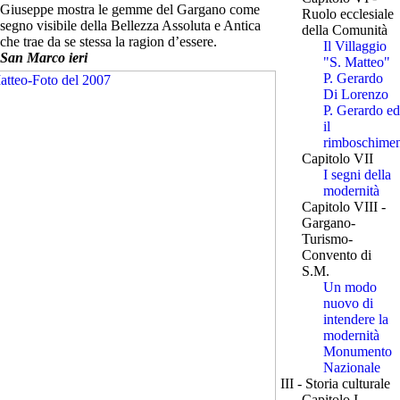
Giuseppe mostra le gemme del Gargano come
Ruolo ecclesiale
segno visibile della Bellezza Assoluta e Antica
della Comunità
che trae da se stessa la ragion d’essere.
Il Villaggio
San Marco ieri
"S. Matteo"
P. Gerardo
Di Lorenzo
P. Gerardo ed
il
rimboschime
Capitolo VII
I segni della
modernità
Capitolo VIII -
Gargano-
Turismo-
Convento di
S.M.
Un modo
nuovo di
intendere la
modernità
Monumento
Nazionale
III - Storia culturale
Capitolo I -