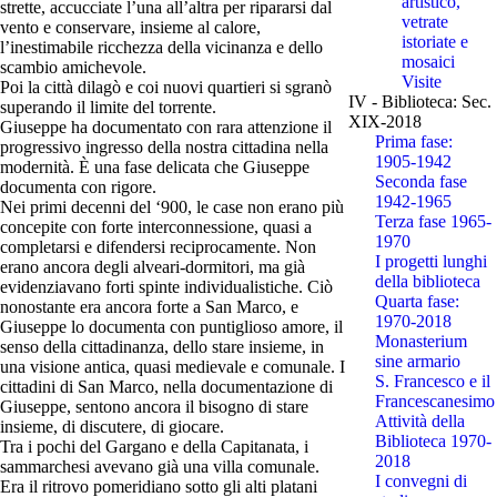
artistico,
strette, accucciate l’una all’altra per ripararsi dal
vetrate
vento e conservare, insieme al calore,
istoriate e
l’inestimabile ricchezza della vicinanza e dello
mosaici
scambio amichevole.
Visite
Poi la città dilagò e coi nuovi quartieri si sgranò
IV - Biblioteca: Sec.
superando il limite del torrente.
XIX-2018
Giuseppe ha documentato con rara attenzione il
Prima fase:
progressivo ingresso della nostra cittadina nella
1905-1942
modernità. È una fase delicata che Giuseppe
Seconda fase
documenta con rigore.
1942-1965
Nei primi decenni del ‘900, le case non erano più
Terza fase 1965-
concepite con forte interconnessione, quasi a
1970
completarsi e difendersi reciprocamente. Non
I progetti lunghi
erano ancora degli alveari-dormitori, ma già
della biblioteca
evidenziavano forti spinte individualistiche. Ciò
Quarta fase:
nonostante era ancora forte a San Marco, e
1970-2018
Giuseppe lo documenta con puntiglioso amore, il
Monasterium
senso della cittadinanza, dello stare insieme, in
sine armario
una visione antica, quasi medievale e comunale. I
S. Francesco e il
cittadini di San Marco, nella documentazione di
Francescanesimo
Giuseppe, sentono ancora il bisogno di stare
Attività della
insieme, di discutere, di giocare.
Biblioteca 1970-
Tra i pochi del Gargano e della Capitanata, i
2018
sammarchesi avevano già una villa comunale.
I convegni di
Era il ritrovo pomeridiano sotto gli alti platani