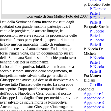
p. Doroteo Forte
P. Doroteo
Parte I
Convento di San Matteo-Foto del 2007
P. Doroteo
I riti della Settimana Santa furono rivissuti dagli
Parte II
spettatori con grande tensione partecipativa: i
Pasquale Soccio
canti e le preghiere, le austere liturgie, le
P. Soccio
processioni severe e raccolte, la processione delle
Parte I
fracchie furono percepite dagli spettatori in tutta
P. Soccio
la loro mistica musicalità, frutto di sentimenti
Parte II
antichi e creatività attualizzante. Fu la prima, e
P. Nicola De
forse l’unica volta, che un documentario sui riti
Michele
della Settimana Santa e sulle fracchie produssero
P. Nicola
benefici veri per la cittadinanza.
Parte I
La locale Polisportiva, infatti, endemicamente a
P. Nicola
secco e sempre sull’orlo dello scioglimento, fu
Parte II
inaspettatamente salvata dalla generosità di
Fra Matteo
Giuseppe che aveva già deciso di devolvere a suo
Bibiani
favore tutto l’incasso delle serate. La cosa ebbe
Ciccillo
un seguito. Dopo qualche tempo il sindaco
Appendici
dell’epoca, Napoleone Cera, conferì al nostro
Appendice 1
Giuseppe la medaglia d’oro per meriti sportivi per
Appendice 2
aver salvato da sicura morte la Polisportiva.
Appendice 3
Ancora oggi il nostro Giuseppe s’interroga; ma
Appendice 4