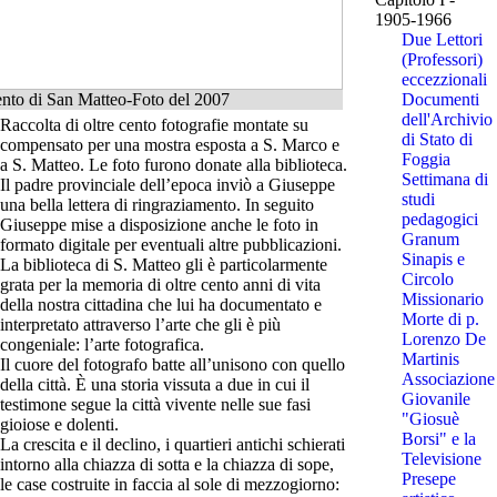
1905-1966
Due Lettori
(Professori)
eccezzionali
nto di San Matteo-Foto del 2007
Documenti
dell'Archivio
Raccolta di oltre cento fotografie montate su
di Stato di
compensato per una mostra esposta a S. Marco e
Foggia
a S. Matteo. Le foto furono donate alla biblioteca.
Settimana di
Il padre provinciale dell’epoca inviò a Giuseppe
studi
una bella lettera di ringraziamento. In seguito
pedagogici
Giuseppe mise a disposizione anche le foto in
Granum
formato digitale per eventuali altre pubblicazioni.
Sinapis e
La biblioteca di S. Matteo gli è particolarmente
Circolo
grata per la memoria di oltre cento anni di vita
Missionario
della nostra cittadina che lui ha documentato e
Morte di p.
interpretato attraverso l’arte che gli è più
Lorenzo De
congeniale: l’arte fotografica.
Martinis
Il cuore del fotografo batte all’unisono con quello
Associazione
della città. È una storia vissuta a due in cui il
Giovanile
testimone segue la città vivente nelle sue fasi
"Giosuè
gioiose e dolenti.
Borsi" e la
La crescita e il declino, i quartieri antichi schierati
Televisione
intorno alla chiazza di sotta e la chiazza di sope,
Presepe
le case costruite in faccia al sole di mezzogiorno: