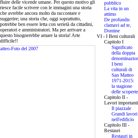
fluire delle vicende umane. Per questo motivo gli
pubblico
riesce facile scrivere con le immagini una storia
La vita in un
che avrebbe ancora molto da raccontare e
attimo
suggerire; una storia che, oggi soprattutto,
De profundis
potrebbe ben essere letta con serietà da cittadini,
clamavi ad te,
operatori e amministratori. Ma per arrivare a
Domine
questo bisognerebbe amare la storia! Arte
VI - I Beni culturali
difficile!!
Capitolo I
Significato
della doppia
denominazio
I beni
culturali di
San Matteo
1971-2015:
la stagione
delle scoperte
Capitolo II -
Lavori importanti
Il piazzale
Grandi lavori
nell'edificio
Capitolo III -
Restauri
Restauri in