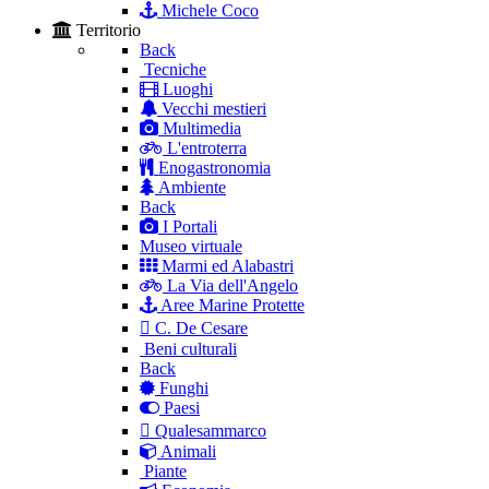
Michele Coco
Territorio
Back
Tecniche
Luoghi
Vecchi mestieri
Multimedia
L'entroterra
Enogastronomia
Ambiente
Back
I Portali
Museo virtuale
Marmi ed Alabastri
La Via dell'Angelo
Aree Marine Protette
C. De Cesare
Beni culturali
Back
Funghi
Paesi
Qualesammarco
Animali
Piante