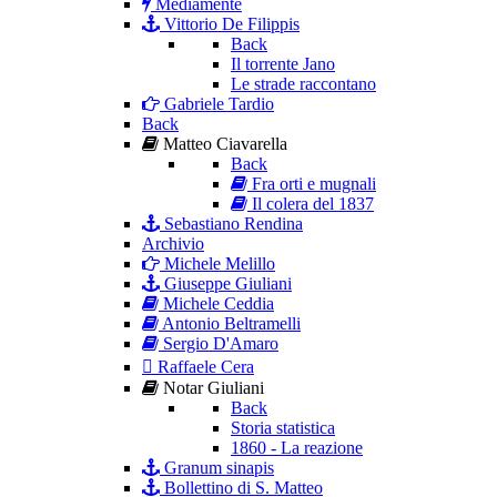
Mediamente
Vittorio De Filippis
Back
Il torrente Jano
Le strade raccontano
Gabriele Tardio
Back
Matteo Ciavarella
Back
Fra orti e mugnali
Il colera del 1837
Sebastiano Rendina
Archivio
Michele Melillo
Giuseppe Giuliani
Michele Ceddia
Antonio Beltramelli
Sergio D'Amaro
Raffaele Cera
Notar Giuliani
Back
Storia statistica
1860 - La reazione
Granum sinapis
Bollettino di S. Matteo