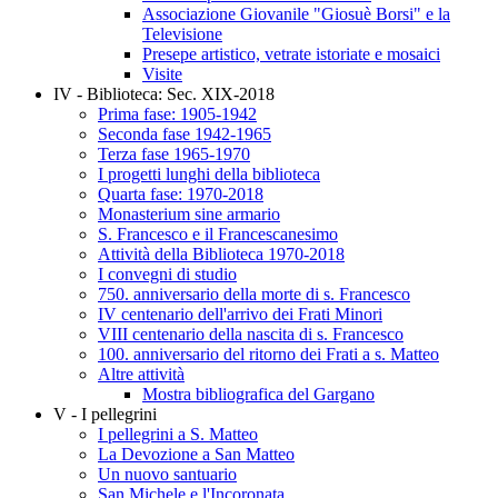
Associazione Giovanile "Giosuè Borsi" e la
Televisione
Presepe artistico, vetrate istoriate e mosaici
Visite
IV - Biblioteca: Sec. XIX-2018
Prima fase: 1905-1942
Seconda fase 1942-1965
Terza fase 1965-1970
I progetti lunghi della biblioteca
Quarta fase: 1970-2018
Monasterium sine armario
S. Francesco e il Francescanesimo
Attività della Biblioteca 1970-2018
I convegni di studio
750. anniversario della morte di s. Francesco
IV centenario dell'arrivo dei Frati Minori
VIII centenario della nascita di s. Francesco
100. anniversario del ritorno dei Frati a s. Matteo
Altre attività
Mostra bibliografica del Gargano
V - I pellegrini
I pellegrini a S. Matteo
La Devozione a San Matteo
Un nuovo santuario
San Michele e l'Incoronata