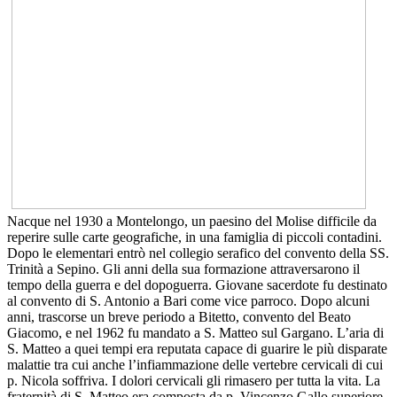
Nacque nel 1930 a Montelongo, un paesino del Molise difficile da
reperire sulle carte geografiche, in una famiglia di piccoli contadini.
Dopo le elementari entrò nel collegio serafico del convento della SS.
Trinità a Sepino. Gli anni della sua formazione attraversarono il
tempo della guerra e del dopoguerra. Giovane sacerdote fu destinato
al convento di S. Antonio a Bari come vice parroco. Dopo alcuni
anni, trascorse un breve periodo a Bitetto, convento del Beato
Giacomo, e nel 1962 fu mandato a S. Matteo sul Gargano. L’aria di
S. Matteo a quei tempi era reputata capace di guarire le più disparate
malattie tra cui anche l’infiammazione delle vertebre cervicali di cui
p. Nicola soffriva. I dolori cervicali gli rimasero per tutta la vita. La
fraternità di S. Matteo era composta da p. Vincenzo Gallo superiore,