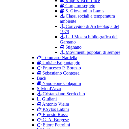
Rupe Riva di Luce
Gargano segreto
S. Giovanni in Lamis
Classi sociali a temperatura
ambiente
Convegno di Archeologia del
1979
La I Mostra bibliografica del
Gargano
Stignano
Movimenti popolari di sempre
Tommaso Nardella
Unità e Brigantaggio
Francesco P. Borazio
Sebastiano Contessa
Back
Napoleone Colajanni
Silvio d'Arzo
Cristanziano Serricchio
L. Giuliani
Antonio Vieira
P.Sylos Labini
Ernesto Rossi
G. A. Borgese
Ettore Petrolini