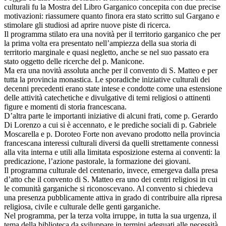
culturali fu la Mostra del Libro Garganico concepita con due precise
motivazioni: riassumere quanto finora era stato scritto sul Gargano e
stimolare gli studiosi ad aprire nuove piste di ricerca.
Il programma stilato era una novità per il territorio garganico che per
la prima volta era presentato nell’ampiezza della sua storia di
territorio marginale e quasi negletto, anche se nel suo passato era
stato oggetto delle ricerche del p. Manicone.
Ma era una novità assoluta anche per il convento di S. Matteo e per
tutta la provincia monastica. Le sporadiche iniziative culturali dei
decenni precedenti erano state intese e condotte come una estensione
delle attività catechetiche e divulgative di temi religiosi o attinenti
figure e momenti di storia francescana.
D’altra parte le importanti iniziative di alcuni frati, come p. Gerardo
Di Lorenzo a cui si è accennato, e le prediche sociali di p. Gabriele
Moscarella e p. Doroteo Forte non avevano prodotto nella provincia
francescana interessi culturali diversi da quelli strettamente connessi
alla vita interna e utili alla limitata esposizione esterna ai conventi: la
predicazione, l’azione pastorale, la formazione dei giovani.
Il programma culturale del centenario, invece, emergeva dalla presa
d’atto che il convento di S. Matteo era uno dei centri religiosi in cui
le comunità garganiche si riconoscevano. Al convento si chiedeva
una presenza pubblicamente attiva in grado di contribuire alla ripresa
religiosa, civile e culturale delle genti garganiche.
Nel programma, per la terza volta irruppe, in tutta la sua urgenza, il
tema della biblioteca da sviluppare in termini adeguati alle necessità