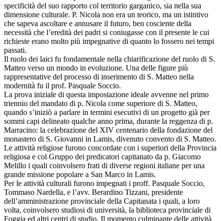
specificità del suo rapporto col territorio garganico, sia nella sua
dimensione culturale. P. Nicola non era un teorico, ma un istintivo
che sapeva ascoltare e annusare il futuro, ben cosciente della
necessità che l’eredità dei padri si coniugasse con il presente le cui
richieste erano molto più impegnative di quanto lo fossero nei tempi
passati.
Il ruolo dei laici fu fondamentale nella chiarificazione del ruolo di S.
Matteo verso un mondo in evoluzione. Una delle figure più
rappresentative del processo di inserimento di S. Matteo nella
modernità fu il prof. Pasquale Soccio.
La prova iniziale di questa impostazione ideale avvenne nel primo
triennio del mandato di p. Nicola come superiore di S. Matteo,
quando s’iniziò a parlare in termini esecutivi di un progetto già per
sommi capi delineato qualche anno prima, durante la reggenza di p.
Marracino: la celebrazione del XIV centenario della fondazione del
monastero di S. Giovanni in Lamis, divenuto convento di S. Matteo.
Le attività religiose furono concordate con i superiori della Provincia
religiosa e col Gruppo dei predicatori capitanato da p. Giacomo
Melillo i quali coinvolsero frati di diverse regioni italiane per una
grande missione popolare a San Marco in Lamis.
Per le attività culturali furono impegnati i proff. Pasquale Soccio,
Tommaso Nardella, e l’avv. Berardino Tizzani, presidente
dell’amministrazione provinciale della Capitanata i quali, a loro
volta, coinvolsero studiosi di università, la biblioteca provinciale di
Foggia ed altri centri di studio. Il momento culminante delle attività