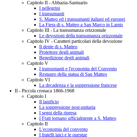
Capitolo II - Abbazia-Santuario
I pellegrini
I transumanti
S. Matteo ed i transumanti italiani ed europei
La Fiera di s. Matteo a San Marco in Lamis
Capitolo III - La transumanza orizzontale
Le devozioni della transumanza orizzontale
Capitolo IV - Caratteri particolari della devozione
Il dente di s. Matteo
Protettore degli animali
Benedizione degli animali
Capitolo V
I transumanti e l'economia del Convento
Restauro della statua di San Matteo
Capitolo VI
La decadenza e la soppressione francese
II - Piccola cronaca 1866-1968
Capitolo I
Il lanificio
La soppressione post-unitaria
I segni della ripresa
I Frati tornano ufficialmente a S. Matteo
Capitolo II
L'economia del convento
I fratelli laici e le questue