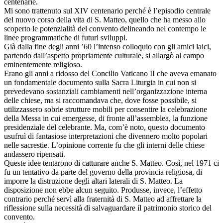
centenarie.
Mi sono trattenuto sul XIV centenario perché è l’episodio centrale
del nuovo corso della vita di S. Matteo, quello che ha messo allo
scoperto le potenzialità del convento delineando nel contempo le
linee programmatiche di futuri sviluppi.
Già dalla fine degli anni ’60 l’intenso colloquio con gli amici laici,
partendo dall’aspetto propriamente culturale, si allargò al campo
eminentemente religioso.
Erano gli anni a ridosso del Concilio Vaticano II che aveva emanato
un fondamentale documento sulla Sacra Liturgia in cui non si
prevedevano sostanziali cambiamenti nell’organizzazione interna
delle chiese, ma si raccomandava che, dove fosse possibile, si
utilizzassero sobrie strutture mobili per consentire la celebrazione
della Messa in cui emergesse, di fronte all’assemblea, la funzione
presidenziale del celebrante. Ma, com’è noto, questo documento
usufruì di fantasiose interpretazioni che divennero molto popolari
nelle sacrestie. L’opinione corrente fu che gli interni delle chiese
andassero ripensati.
Queste idee tentarono di catturare anche S. Matteo. Così, nel 1971 ci
fu un tentativo da parte del governo della provincia religiosa, di
imporre la distruzione degli altari laterali di S. Matteo. La
disposizione non ebbe alcun seguito. Produsse, invece, l’effetto
contrario perché servì alla fraternità di S. Matteo ad affrettare la
riflessione sulla necessità di salvaguardare il patrimonio storico del
convento.