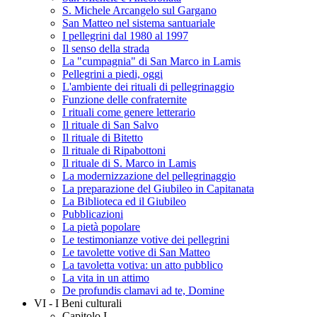
S. Michele Arcangelo sul Gargano
San Matteo nel sistema santuariale
I pellegrini dal 1980 al 1997
Il senso della strada
La "cumpagnia" di San Marco in Lamis
Pellegrini a piedi, oggi
L'ambiente dei rituali di pellegrinaggio
Funzione delle confraternite
I rituali come genere letterario
Il rituale di San Salvo
Il rituale di Bitetto
Il rituale di Ripabottoni
Il rituale di S. Marco in Lamis
La modernizzazione del pellegrinaggio
La preparazione del Giubileo in Capitanata
La Biblioteca ed il Giubileo
Pubblicazioni
La pietà popolare
Le testimonianze votive dei pellegrini
Le tavolette votive di San Matteo
La tavoletta votiva: un atto pubblico
La vita in un attimo
De profundis clamavi ad te, Domine
VI - I Beni culturali
Capitolo I