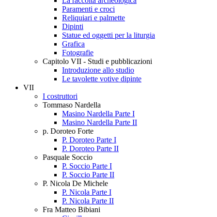
La raccolta archeologica
Paramenti e croci
Reliquiari e palmette
Dipinti
Statue ed oggetti per la liturgia
Grafica
Fotografie
Capitolo VII - Studi e pubblicazioni
Introduzione allo studio
Le tavolette votive dipinte
VII
I costruttori
Tommaso Nardella
Masino Nardella Parte I
Masino Nardella Parte II
p. Doroteo Forte
P. Doroteo Parte I
P. Doroteo Parte II
Pasquale Soccio
P. Soccio Parte I
P. Soccio Parte II
P. Nicola De Michele
P. Nicola Parte I
P. Nicola Parte II
Fra Matteo Bibiani