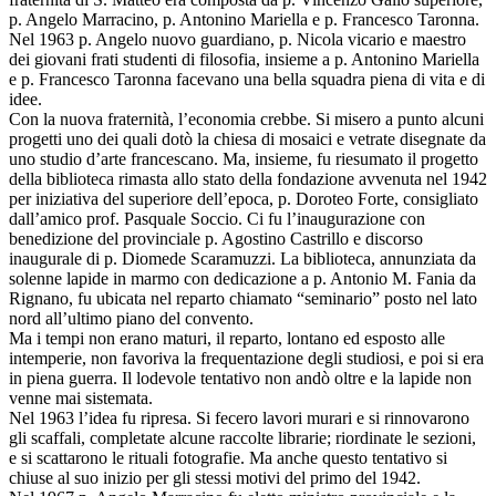
p. Angelo Marracino, p. Antonino Mariella e p. Francesco Taronna.
Nel 1963 p. Angelo nuovo guardiano, p. Nicola vicario e maestro
dei giovani frati studenti di filosofia, insieme a p. Antonino Mariella
e p. Francesco Taronna facevano una bella squadra piena di vita e di
idee.
Con la nuova fraternità, l’economia crebbe. Si misero a punto alcuni
progetti uno dei quali dotò la chiesa di mosaici e vetrate disegnate da
uno studio d’arte francescano. Ma, insieme, fu riesumato il progetto
della biblioteca rimasta allo stato della fondazione avvenuta nel 1942
per iniziativa del superiore dell’epoca, p. Doroteo Forte, consigliato
dall’amico prof. Pasquale Soccio. Ci fu l’inaugurazione con
benedizione del provinciale p. Agostino Castrillo e discorso
inaugurale di p. Diomede Scaramuzzi. La biblioteca, annunziata da
solenne lapide in marmo con dedicazione a p. Antonio M. Fania da
Rignano, fu ubicata nel reparto chiamato “seminario” posto nel lato
nord all’ultimo piano del convento.
Ma i tempi non erano maturi, il reparto, lontano ed esposto alle
intemperie, non favoriva la frequentazione degli studiosi, e poi si era
in piena guerra. Il lodevole tentativo non andò oltre e la lapide non
venne mai sistemata.
Nel 1963 l’idea fu ripresa. Si fecero lavori murari e si rinnovarono
gli scaffali, completate alcune raccolte librarie; riordinate le sezioni,
e si scattarono le rituali fotografie. Ma anche questo tentativo si
chiuse al suo inizio per gli stessi motivi del primo del 1942.