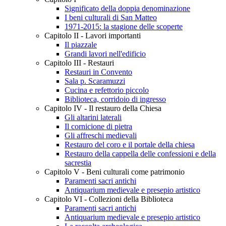
Significato della doppia denominazione
I beni culturali di San Matteo
1971-2015: la stagione delle scoperte
Capitolo II - Lavori importanti
Il piazzale
Grandi lavori nell'edificio
Capitolo III - Restauri
Restauri in Convento
Sala p. Scaramuzzi
Cucina e refettorio piccolo
Biblioteca, corridoio di ingresso
Capitolo IV - Il restauro della Chiesa
Gli altarini laterali
Il cornicione di pietra
Gli affreschi medievali
Restauro del coro e il portale della chiesa
Restauro della cappella delle confessioni e della
sacrestia
Capitolo V - Beni culturali come patrimonio
Paramenti sacri antichi
Antiquarium medievale e presepio artistico
Capitolo VI - Collezioni della Biblioteca
Paramenti sacri antichi
Antiquarium medievale e presepio artistico