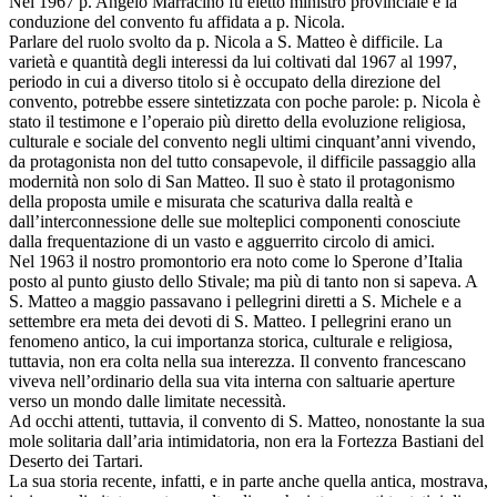
Nel 1967 p. Angelo Marracino fu eletto ministro provinciale e la
conduzione del convento fu affidata a p. Nicola.
Parlare del ruolo svolto da p. Nicola a S. Matteo è difficile. La
varietà e quantità degli interessi da lui coltivati dal 1967 al 1997,
periodo in cui a diverso titolo si è occupato della direzione del
convento, potrebbe essere sintetizzata con poche parole: p. Nicola è
stato il testimone e l’operaio più diretto della evoluzione religiosa,
culturale e sociale del convento negli ultimi cinquant’anni vivendo,
da protagonista non del tutto consapevole, il difficile passaggio alla
modernità non solo di San Matteo. Il suo è stato il protagonismo
della proposta umile e misurata che scaturiva dalla realtà e
dall’interconnessione delle sue molteplici componenti conosciute
dalla frequentazione di un vasto e agguerrito circolo di amici.
Nel 1963 il nostro promontorio era noto come lo Sperone d’Italia
posto al punto giusto dello Stivale; ma più di tanto non si sapeva. A
S. Matteo a maggio passavano i pellegrini diretti a S. Michele e a
settembre era meta dei devoti di S. Matteo. I pellegrini erano un
fenomeno antico, la cui importanza storica, culturale e religiosa,
tuttavia, non era colta nella sua interezza. Il convento francescano
viveva nell’ordinario della sua vita interna con saltuarie aperture
verso un mondo dalle limitate necessità.
Ad occhi attenti, tuttavia, il convento di S. Matteo, nonostante la sua
mole solitaria dall’aria intimidatoria, non era la Fortezza Bastiani del
Deserto dei Tartari.
La sua storia recente, infatti, e in parte anche quella antica, mostrava,