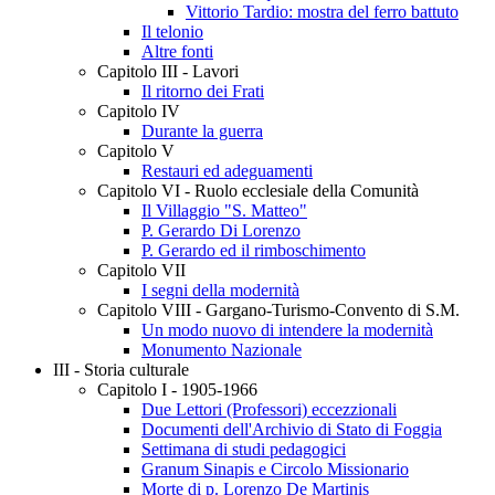
Vittorio Tardio: mostra del ferro battuto
Il telonio
Altre fonti
Capitolo III - Lavori
Il ritorno dei Frati
Capitolo IV
Durante la guerra
Capitolo V
Restauri ed adeguamenti
Capitolo VI - Ruolo ecclesiale della Comunità
Il Villaggio "S. Matteo"
P. Gerardo Di Lorenzo
P. Gerardo ed il rimboschimento
Capitolo VII
I segni della modernità
Capitolo VIII - Gargano-Turismo-Convento di S.M.
Un modo nuovo di intendere la modernità
Monumento Nazionale
III - Storia culturale
Capitolo I - 1905-1966
Due Lettori (Professori) eccezzionali
Documenti dell'Archivio di Stato di Foggia
Settimana di studi pedagogici
Granum Sinapis e Circolo Missionario
Morte di p. Lorenzo De Martinis