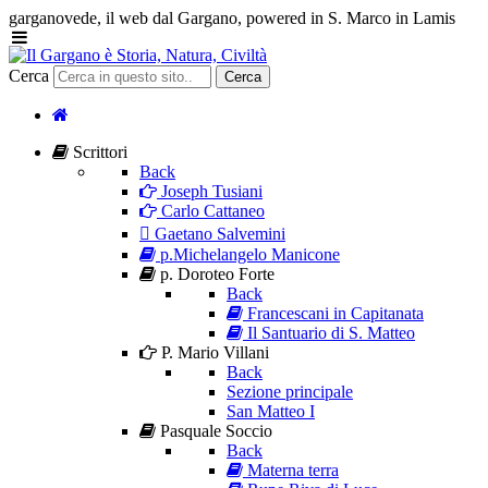
garganovede, il web dal Gargano, powered in S. Marco in Lamis
Cerca
Cerca
Scrittori
Back
Joseph Tusiani
Carlo Cattaneo
Gaetano Salvemini
p.Michelangelo Manicone
p. Doroteo Forte
Back
Francescani in Capitanata
Il Santuario di S. Matteo
P. Mario Villani
Back
Sezione principale
San Matteo I
Pasquale Soccio
Back
Materna terra