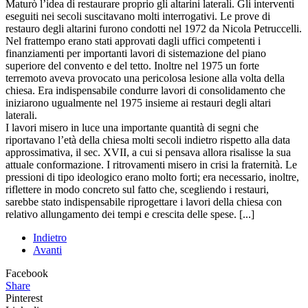
Maturò l’idea di restaurare proprio gli altarini laterali. Gli interventi
eseguiti nei secoli suscitavano molti interrogativi. Le prove di
restauro degli altarini furono condotti nel 1972 da Nicola Petruccelli.
Nel frattempo erano stati approvati dagli uffici competenti i
finanziamenti per importanti lavori di sistemazione del piano
superiore del convento e del tetto. Inoltre nel 1975 un forte
terremoto aveva provocato una pericolosa lesione alla volta della
chiesa. Era indispensabile condurre lavori di consolidamento che
iniziarono ugualmente nel 1975 insieme ai restauri degli altari
laterali.
I lavori misero in luce una importante quantità di segni che
riportavano l’età della chiesa molti secoli indietro rispetto alla data
approssimativa, il sec. XVII, a cui si pensava allora risalisse la sua
attuale conformazione. I ritrovamenti misero in crisi la fraternità. Le
pressioni di tipo ideologico erano molto forti; era necessario, inoltre,
riflettere in modo concreto sul fatto che, scegliendo i restauri,
sarebbe stato indispensabile riprogettare i lavori della chiesa con
relativo allungamento dei tempi e crescita delle spese. [...]
Indietro
Avanti
Facebook
Share
Pinterest