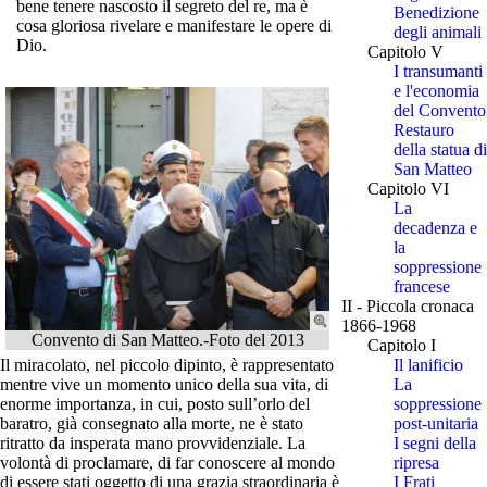
bene tenere nascosto il segreto del re, ma è
Benedizione
cosa gloriosa rivelare e manifestare le opere di
degli animali
Dio.
Capitolo V
I transumanti
e l'economia
del Convento
Restauro
della statua di
San Matteo
Capitolo VI
La
decadenza e
la
soppressione
francese
II - Piccola cronaca
1866-1968
Convento di San Matteo.-Foto del 2013
Capitolo I
Il miracolato, nel piccolo dipinto, è rappresentato
Il lanificio
mentre vive un momento unico della sua vita, di
La
enorme importanza, in cui, posto sull’orlo del
soppressione
baratro, già consegnato alla morte, ne è stato
post-unitaria
ritratto da insperata mano provvidenziale. La
I segni della
volontà di proclamare, di far conoscere al mondo
ripresa
di essere stati oggetto di una grazia straordinaria è
I Frati