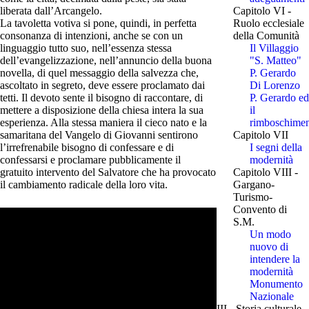
liberata dall’Arcangelo.
Capitolo VI -
La tavoletta votiva si pone, quindi, in perfetta
Ruolo ecclesiale
consonanza di intenzioni, anche se con un
della Comunità
linguaggio tutto suo, nell’essenza stessa
Il Villaggio
dell’evangelizzazione, nell’annuncio della buona
"S. Matteo"
novella, di quel messaggio della salvezza che,
P. Gerardo
ascoltato in segreto, deve essere proclamato dai
Di Lorenzo
tetti. Il devoto sente il bisogno di raccontare, di
P. Gerardo ed
mettere a disposizione della chiesa intera la sua
il
esperienza. Alla stessa maniera il cieco nato e la
rimboschime
samaritana del Vangelo di Giovanni sentirono
Capitolo VII
l’irrefrenabile bisogno di confessare e di
I segni della
confessarsi e proclamare pubblicamente il
modernità
gratuito intervento del Salvatore che ha provocato
Capitolo VIII -
il cambiamento radicale della loro vita.
Gargano-
Turismo-
Convento di
S.M.
Un modo
nuovo di
intendere la
modernità
Monumento
Nazionale
III - Storia culturale