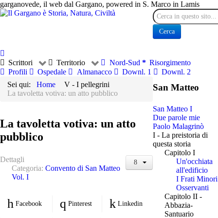
garganovede, il web dal Gargano, powered in S. Marco in Lamis
Cerca
Cerca
Scrittori
Territorio
Nord-Sud
Risorgimento
Profili
Ospedale
Almanacco
Downl. 1
Downl. 2
Sei qui:
Home
V - I pellegrini
San Matteo
La tavoletta votiva: un atto pubblico
San Matteo I
Due parole mie
La tavoletta votiva: un atto
Paolo Malagrinò
pubblico
I - La preistoria di
questa storia
Capitolo I
Dettagli
Un'occhiata
Categoria:
Convento di San Matteo
all'edificio
Vol. I
I Frati Minori
Osservanti
Capitolo II -
Facebook
Pinterest
Linkedin
Abbazia-
Santuario