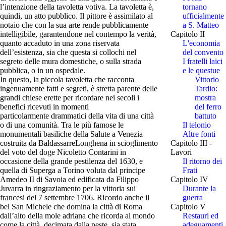
l’intenzione della tavoletta votiva. La tavoletta è,
tornano
quindi, un atto pubblico. Il pittore è assimilato al
ufficialmente
notaio che con la sua arte rende pubblicamente
a S. Matteo
intelligibile, garantendone nel contempo la verità,
Capitolo II
quanto accaduto in una zona riservata
L'economia
dell’esistenza, sia che questa si collochi nel
del convento
segreto delle mura domestiche, o sulla strada
I fratelli laici
pubblica, o in un ospedale.
e le questue
In questo, la piccola tavoletta che racconta
Vittorio
ingenuamente fatti e segreti, è stretta parente delle
Tardio:
grandi chiese erette per ricordare nei secoli i
mostra
benefici ricevuti in momenti
del ferro
particolarmente drammatici della vita di una città
battuto
o di una comunità. Tra le più famose le
Il telonio
monumentali basiliche della Salute a Venezia
Altre fonti
costruita da BaldassarreLonghena in scioglimento
Capitolo III -
del voto del doge Nicoletto Contarini in
Lavori
occasione della grande pestilenza del 1630, e
Il ritorno dei
quella di Superga a Torino voluta dal principe
Frati
Amedeo II di Savoia ed edificata da Filippo
Capitolo IV
Juvarra in ringraziamento per la vittoria sui
Durante la
francesi del 7 settembre 1706. Ricordo anche il
guerra
bel San Michele che domina la città di Roma
Capitolo V
dall’alto della mole adriana che ricorda al mondo
Restauri ed
come la città, decimata dalla peste, sia stata
adeguamenti