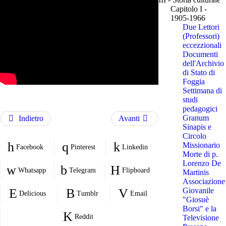
Capitolo I -
1905-1966
Due Lettori
(Professori)
eccezzionali
Documenti
dell'Archivio
di Stato di
Foggia
Settimana di
studi
pedagogici
Granum
Indietro
Avanti
Sinapis e
Circolo
Missionario
Facebook
Pinterest
Linkedin
Morte di p.
Lorenzo De
Whatsapp
Telegram
Flipboard
Martinis
Associazione
Giovanile
Delicious
Tumblr
Email
"Giosuè
Borsi" e la
Reddit
Televisione