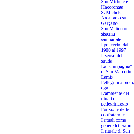
San Michele e
l'Incoronata
S. Michele
Arcangelo sul
Gargano
San Matteo nel
sistema
santuariale
I pellegrini dal
1980 al 1997
Il senso della
strada
La "cumpagnia"
di San Marco in
Lamis
Pellegrini a piedi,
oggi
L'ambiente dei
rituali di
pellegrinaggio
Funzione delle
confraternite
I rituali come
genere letterario
Il rituale di San