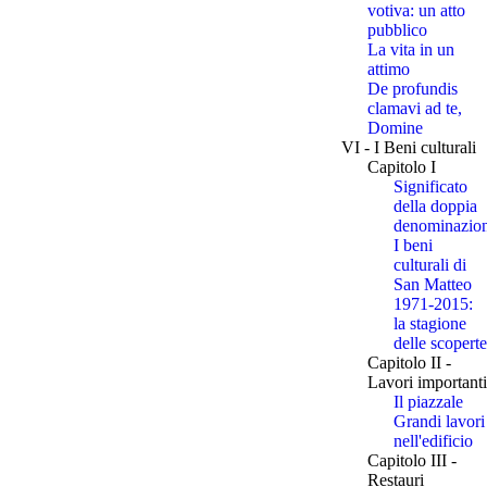
votiva: un atto
pubblico
La vita in un
attimo
De profundis
clamavi ad te,
Domine
VI - I Beni culturali
Capitolo I
Significato
della doppia
denominazio
I beni
culturali di
San Matteo
1971-2015:
la stagione
delle scoperte
Capitolo II -
Lavori importanti
Il piazzale
Grandi lavori
nell'edificio
Capitolo III -
Restauri