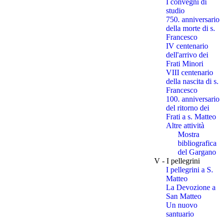
I convegni di
studio
750. anniversario
della morte di s.
Francesco
IV centenario
dell'arrivo dei
Frati Minori
VIII centenario
della nascita di s.
Francesco
100. anniversario
del ritorno dei
Frati a s. Matteo
Altre attività
Mostra
bibliografica
del Gargano
V - I pellegrini
I pellegrini a S.
Matteo
La Devozione a
San Matteo
Un nuovo
santuario