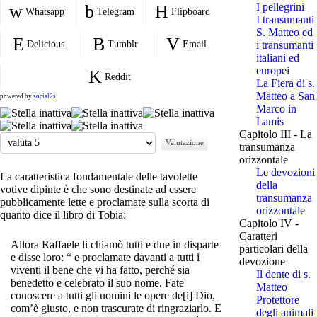
I pellegrini
Whatsapp
Telegram
Flipboard
I transumanti
S. Matteo ed
Delicious
Tumblr
Email
i transumanti
italiani ed
europei
Reddit
La Fiera di s.
Matteo a San
powered by
social2s
Marco in
Lamis
Capitolo III - La
Valuta
transumanza
orizzontale
Le devozioni
La caratteristica fondamentale delle tavolette
della
votive dipinte è che sono destinate ad essere
transumanza
pubblicamente lette e proclamate sulla scorta di
orizzontale
quanto dice il libro di Tobia:
Capitolo IV -
Caratteri
Allora Raffaele li chiamò tutti e due in disparte
particolari della
e disse loro: “ e proclamate davanti a tutti i
devozione
viventi il bene che vi ha fatto, perché sia
Il dente di s.
benedetto e celebrato il suo nome. Fate
Matteo
conoscere a tutti gli uomini le opere de[i] Dio,
Protettore
com’è giusto, e non trascurate di ringraziarlo. E
degli animali