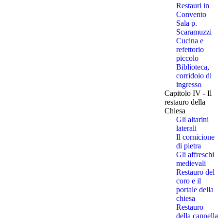
Restauri in
Convento
Sala p.
Scaramuzzi
Cucina e
refettorio
piccolo
Biblioteca,
corridoio di
ingresso
Capitolo IV - Il
restauro della
Chiesa
Gli altarini
laterali
Il cornicione
di pietra
Gli affreschi
medievali
Restauro del
coro e il
portale della
chiesa
Restauro
della cappella