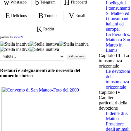
Whatsapp
Telegram
Flipboard
I pellegrini
I transumanti
S. Matteo ed
Delicious
Tumblr
Email
i transumanti
italiani ed
europei
Reddit
La Fiera di s.
powered by
social2s
Matteo a San
Marco in
Lamis
Valuta
Capitolo III - La
transumanza
orizzontale
Restauri e adeguamenti alle necessità del
Le devozioni
momento storico
della
transumanza
orizzontale
Capitolo IV -
Caratteri
particolari della
devozione
Il dente di s.
Matteo
Protettore
degli animali