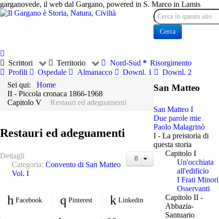
garganovede, il web dal Gargano, powered in S. Marco in Lamis
Cerca
Cerca
Scrittori
Territorio
Nord-Sud
Risorgimento
Profili
Ospedale
Almanacco
Downl. 1
Downl. 2
Sei qui:
Home
San Matteo
II - Piccola cronaca 1866-1968
Capitolo V
Restauri ed adeguamenti
San Matteo I
Due parole mie
Paolo Malagrinò
Restauri ed adeguamenti
I - La preistoria di
questa storia
Capitolo I
Dettagli
Un'occhiata
Categoria:
Convento di San Matteo
all'edificio
Vol. I
I Frati Minori
Osservanti
Capitolo II -
Facebook
Pinterest
Linkedin
Abbazia-
Santuario