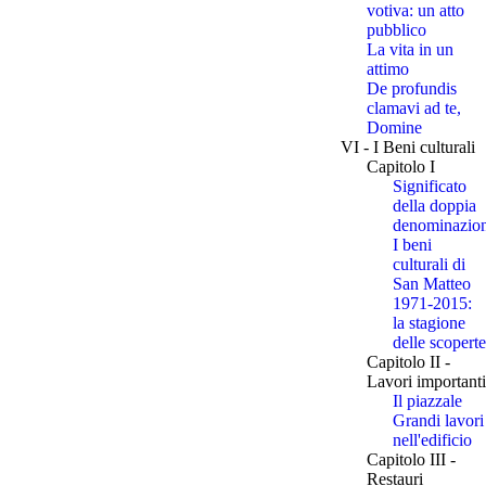
votiva: un atto
pubblico
La vita in un
attimo
De profundis
clamavi ad te,
Domine
VI - I Beni culturali
Capitolo I
Significato
della doppia
denominazio
I beni
culturali di
San Matteo
1971-2015:
la stagione
delle scoperte
Capitolo II -
Lavori importanti
Il piazzale
Grandi lavori
nell'edificio
Capitolo III -
Restauri