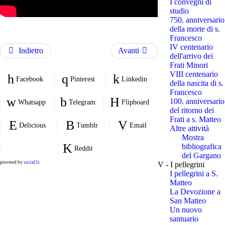
I convegni di
studio
750. anniversario
della morte di s.
Francesco
IV centenario
Indietro
Avanti
dell'arrivo dei
Frati Minori
VIII centenario
Facebook
Pinterest
Linkedin
della nascita di s.
Francesco
100. anniversario
Whatsapp
Telegram
Flipboard
del ritorno dei
Frati a s. Matteo
Delicious
Tumblr
Email
Altre attività
Mostra
bibliografica
Reddit
del Gargano
powered by
social2s
V - I pellegrini
I pellegrini a S.
Matteo
La Devozione a
San Matteo
Un nuovo
santuario