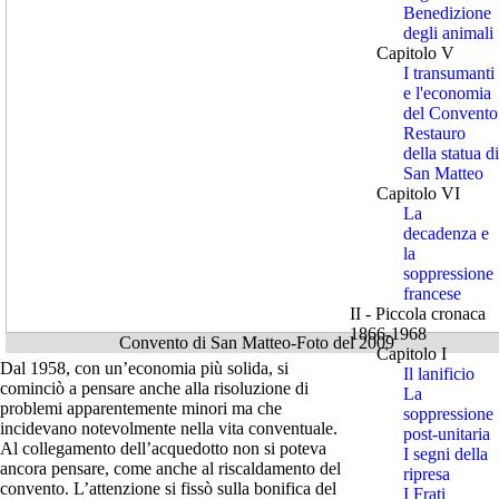
Benedizione
degli animali
Capitolo V
I transumanti
e l'economia
del Convento
Restauro
della statua di
San Matteo
Capitolo VI
La
decadenza e
la
soppressione
francese
II - Piccola cronaca
1866-1968
Convento di San Matteo-Foto del 2009
Capitolo I
Dal 1958, con un’economia più solida, si
Il lanificio
cominciò a pensare anche alla risoluzione di
La
problemi apparentemente minori ma che
soppressione
incidevano notevolmente nella vita conventuale.
post-unitaria
Al collegamento dell’acquedotto non si poteva
I segni della
ancora pensare, come anche al riscaldamento del
ripresa
convento. L’attenzione si fissò sulla bonifica del
I Frati