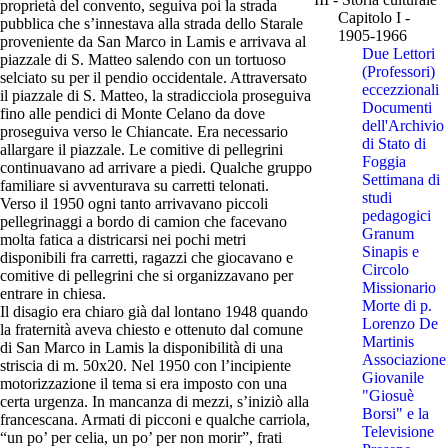
proprietà del convento, seguiva poi la strada
Capitolo I -
pubblica che s’innestava alla strada dello Starale
1905-1966
proveniente da San Marco in Lamis e arrivava al
Due Lettori
piazzale di S. Matteo salendo con un tortuoso
(Professori)
selciato su per il pendio occidentale. Attraversato
eccezzionali
il piazzale di S. Matteo, la stradicciola proseguiva
Documenti
fino alle pendici di Monte Celano da dove
dell'Archivio
proseguiva verso le Chiancate. Era necessario
di Stato di
allargare il piazzale. Le comitive di pellegrini
Foggia
continuavano ad arrivare a piedi. Qualche gruppo
Settimana di
familiare si avventurava su carretti telonati.
studi
Verso il 1950 ogni tanto arrivavano piccoli
pedagogici
pellegrinaggi a bordo di camion che facevano
Granum
molta fatica a districarsi nei pochi metri
Sinapis e
disponibili fra carretti, ragazzi che giocavano e
Circolo
comitive di pellegrini che si organizzavano per
Missionario
entrare in chiesa.
Morte di p.
Il disagio era chiaro già dal lontano 1948 quando
Lorenzo De
la fraternità aveva chiesto e ottenuto dal comune
Martinis
di San Marco in Lamis la disponibilità di una
Associazione
striscia di m. 50x20. Nel 1950 con l’incipiente
Giovanile
motorizzazione il tema si era imposto con una
"Giosuè
certa urgenza. In mancanza di mezzi, s’iniziò alla
Borsi" e la
francescana. Armati di picconi e qualche carriola,
Televisione
“un po’ per celia, un po’ per non morir”, frati