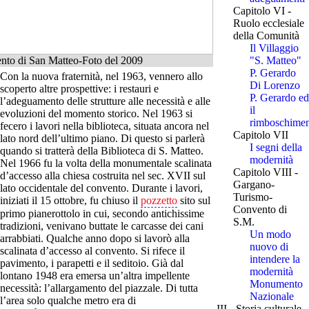
Capitolo VI -
Ruolo ecclesiale
della Comunità
Il Villaggio
nto di San Matteo-Foto del 2009
"S. Matteo"
P. Gerardo
Con la nuova fraternità, nel 1963, vennero allo
Di Lorenzo
scoperto altre prospettive: i restauri e
P. Gerardo ed
l’adeguamento delle strutture alle necessità e alle
il
evoluzioni del momento storico. Nel 1963 si
rimboschime
fecero i lavori nella biblioteca, situata ancora nel
Capitolo VII
lato nord dell’ultimo piano. Di questo si parlerà
I segni della
quando si tratterà della Biblioteca di S. Matteo.
modernità
Nel 1966 fu la volta della monumentale scalinata
Capitolo VIII -
d’accesso alla chiesa costruita nel sec. XVII sul
Gargano-
lato occidentale del convento. Durante i lavori,
Turismo-
iniziati il 15 ottobre, fu chiuso il
pozzetto
sito sul
Convento di
primo pianerottolo in cui, secondo antichissime
S.M.
tradizioni, venivano buttate le carcasse dei cani
Un modo
arrabbiati. Qualche anno dopo si lavorò alla
nuovo di
scalinata d’accesso al convento. Si rifece il
intendere la
pavimento, i parapetti e il seditoio. Già dal
modernità
lontano 1948 era emersa un’altra impellente
Monumento
necessità: l’allargamento del piazzale. Di tutta
Nazionale
l’area solo qualche metro era di
III - Storia culturale