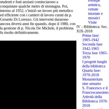
Presepe
studenti e frati anziani cominciarono a
artistico,
conquistare qualche metro di montagna. Poi,
vetrate
intorno al 1952, s’iniziò un lavoro più metodico
istoriate e
ed efficiente con i cantieri di lavoro curati da p.
mosaici
Gerardo Di Lorenzo. Gli interventi durarono
Visite
ancora diversi anni fin quando, dopo il 1980, con
IV - Biblioteca: Sec.
la gestione di p. Nicola De Michele, il problema
XIX-2018
fu risolto definitivamente.
Prima fase:
1905-1942
Seconda fase
1942-1965
Terza fase 1965-
1970
I progetti lunghi
della biblioteca
Quarta fase:
1970-2018
Monasterium
sine armario
S. Francesco e il
Francescanesimo
Attività della
Biblioteca 1970-
2018