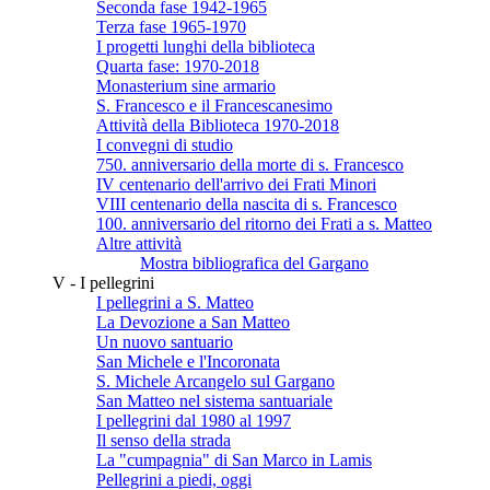
Seconda fase 1942-1965
Terza fase 1965-1970
I progetti lunghi della biblioteca
Quarta fase: 1970-2018
Monasterium sine armario
S. Francesco e il Francescanesimo
Attività della Biblioteca 1970-2018
I convegni di studio
750. anniversario della morte di s. Francesco
IV centenario dell'arrivo dei Frati Minori
VIII centenario della nascita di s. Francesco
100. anniversario del ritorno dei Frati a s. Matteo
Altre attività
Mostra bibliografica del Gargano
V - I pellegrini
I pellegrini a S. Matteo
La Devozione a San Matteo
Un nuovo santuario
San Michele e l'Incoronata
S. Michele Arcangelo sul Gargano
San Matteo nel sistema santuariale
I pellegrini dal 1980 al 1997
Il senso della strada
La "cumpagnia" di San Marco in Lamis
Pellegrini a piedi, oggi