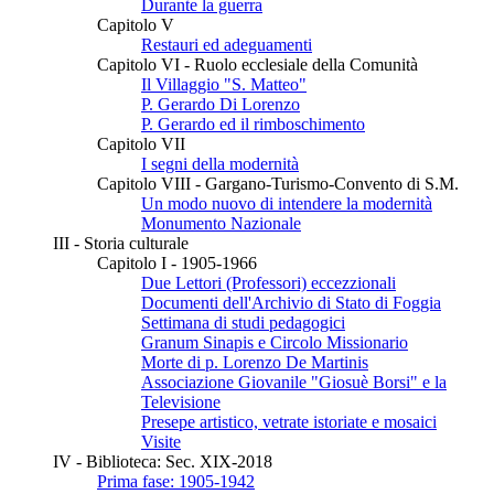
Durante la guerra
Capitolo V
Restauri ed adeguamenti
Capitolo VI - Ruolo ecclesiale della Comunità
Il Villaggio "S. Matteo"
P. Gerardo Di Lorenzo
P. Gerardo ed il rimboschimento
Capitolo VII
I segni della modernità
Capitolo VIII - Gargano-Turismo-Convento di S.M.
Un modo nuovo di intendere la modernità
Monumento Nazionale
III - Storia culturale
Capitolo I - 1905-1966
Due Lettori (Professori) eccezzionali
Documenti dell'Archivio di Stato di Foggia
Settimana di studi pedagogici
Granum Sinapis e Circolo Missionario
Morte di p. Lorenzo De Martinis
Associazione Giovanile "Giosuè Borsi" e la
Televisione
Presepe artistico, vetrate istoriate e mosaici
Visite
IV - Biblioteca: Sec. XIX-2018
Prima fase: 1905-1942