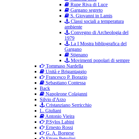
Rupe Riva di Luce
Gargano segreto
S. Giovanni in Lamis
Classi sociali a temperatura
ambiente
Convegno di Archeologia del
1979
La I Mostra bibliografica del
Gargano
Stignano
Movimenti popolari di sempre
Tommaso Nardella
Unità e Brigantaggio
Francesco P. Borazio
Sebastiano Contessa
Back
Napoleone Colajanni
Silvio d'Arzo
Cristanziano Serricchio
L. Giuliani
Antonio Vieira
P.Sylos Labini
Ernesto Rossi
G. A. Borgese
Ettore Petrolini