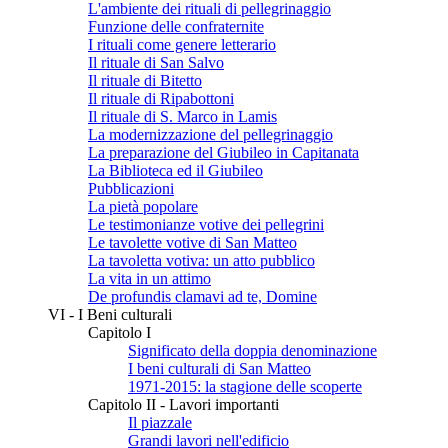
L'ambiente dei rituali di pellegrinaggio
Funzione delle confraternite
I rituali come genere letterario
Il rituale di San Salvo
Il rituale di Bitetto
Il rituale di Ripabottoni
Il rituale di S. Marco in Lamis
La modernizzazione del pellegrinaggio
La preparazione del Giubileo in Capitanata
La Biblioteca ed il Giubileo
Pubblicazioni
La pietà popolare
Le testimonianze votive dei pellegrini
Le tavolette votive di San Matteo
La tavoletta votiva: un atto pubblico
La vita in un attimo
De profundis clamavi ad te, Domine
VI - I Beni culturali
Capitolo I
Significato della doppia denominazione
I beni culturali di San Matteo
1971-2015: la stagione delle scoperte
Capitolo II - Lavori importanti
Il piazzale
Grandi lavori nell'edificio