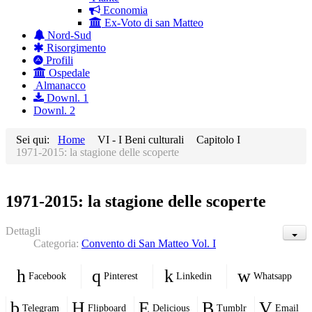
Economia
Ex-Voto di san Matteo
Nord-Sud
Risorgimento
Profili
Ospedale
Almanacco
Downl. 1
Downl. 2
Sei qui:
Home
VI - I Beni culturali
Capitolo I
1971-2015: la stagione delle scoperte
1971-2015: la stagione delle scoperte
Dettagli
Categoria:
Convento di San Matteo Vol. I
Facebook
Pinterest
Linkedin
Whatsapp
Telegram
Flipboard
Delicious
Tumblr
Email