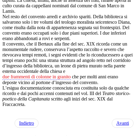
dipinti. La chiesa, infatti, anche in assenza dei frati, rimase aperta al
culto curata da cappellani nominati dal comune di San Marco in
Lamis.
Nel resto del convento arredi e archivio spariti. Della biblioteca si
salvarono solo i tre volumi del teologo moralista seicentesco Diana,
come risulta dalla nota di appartenenza segnata sui frontespizi. Del
convento erano occupati solo i due piani superiori. I due inferiori
erano abbandonati a rovi e serpenti.
Il convento, che il Bertaux alla fine del sec. XIX ricorda come un
monumentale rudere, conservava l’aspetto raccolto e severo che
rievocava tempi remoti, i segni evidenti che lo riconducessero a quei
tempi erano pochi: una strana struttura ad angolo retto nel corridoio
d’ingresso della biblioteca, un leone di pietra murato nella parete
esterna occidentale della chiesa e
due frammenti di colonne in granito
che per molti anni erano
deposte vicino al portone d’ingresso del convento.
L’esigua documentazione conosciuta era costituita solo da qualche
ricordo e dai pochi accenni contenuti nel vol. III del
Teatro storico-
poetico della Capitanata
scritto agli inizi del sec. XIX dal
Fraccacreta.
Indietro
Avanti