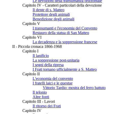
Le devozioni della transumanza orizzontale
Capitolo IV - Caratteri particolari della devozione
Il dente di s. Matteo
Protettore degli animali
Benedizione degli animali
Capitolo V
I transumanti e l'economia del Convento
Restauro della statua di San Matteo
Capitolo VI
La decadenza e la soppressione francese
II - Piccola cronaca 1866-1968
Capitolo I
Il lanificio
La soppressione post-unitaria
I segni della ripresa
I Frati tornano ufficialmente a S. Matteo
Capitolo II
L'economia del convento
I fratelli laici e le questue
Vittorio Tardio: mostra del ferro battuto
Il telonio
Altre fonti
Capitolo III - Lavori
Il ritorno dei Frati
Capitolo IV