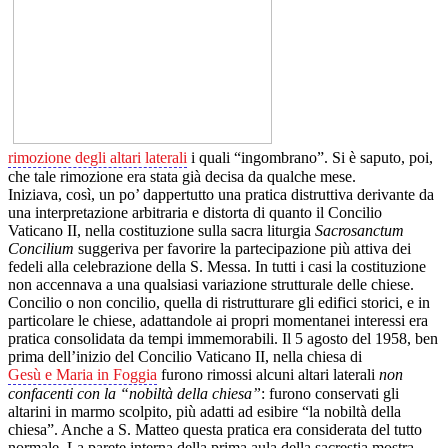
rimozione degli altari laterali
i quali “ingombrano”. Si è saputo, poi,
che tale rimozione era stata già decisa da qualche mese.
Iniziava, così, un po’ dappertutto una pratica distruttiva derivante da
una interpretazione arbitraria e distorta di quanto il Concilio
Vaticano II, nella costituzione sulla sacra liturgia
Sacrosanctum
Concilium
suggeriva per favorire la partecipazione più attiva dei
fedeli alla celebrazione della S. Messa. In tutti i casi la costituzione
non accennava a una qualsiasi variazione strutturale delle chiese.
Concilio o non concilio, quella di ristrutturare gli edifici storici, e in
particolare le chiese, adattandole ai propri momentanei interessi era
pratica consolidata da tempi immemorabili. Il 5 agosto del 1958, ben
prima dell’inizio del Concilio Vaticano II, nella chiesa di
Gesù e Maria in Foggia
furono rimossi alcuni altari laterali
non
confacenti con la “nobiltà della chiesa”
: furono conservati gli
altarini in marmo scolpito, più adatti ad esibire “la nobiltà della
chiesa”. Anche a S. Matteo questa pratica era considerata del tutto
normale. La parete interna della prima aula della sacrestia mostra