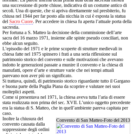
una successione di porte chiuse, indicativa di un costume antico di
secoli. Una di queste, che si apriva direttamente sul presbiterio, fu
chiusa nel 1944 per far posto alla nicchia in cui è esposta la statua
del
Sacro Cuore
. Per accedere in chiesa fu aperta l’attuale porta della
sacrestia.
Per fortuna a S. Matteo la decisione della commissione dell’arte
sacra del 16 marzo 1971, insieme alle spinte pseudo conciliari, non
ebbe alcun seguito.
L’episodio del 1971 e le prime scoperte di strutture medievali in
chiesa fatte nel 1975 spinsero i frati a una seria riflessione sul
patrimonio storico del convento e sulle motivazioni che avevano
indotto le generazioni passate a munire il convento e la chiesa di
manufatti, opere d’arte e strutture varie che nei tempi attuali
parevano non aver più un significato.
Si trattava, quindi, di patrimonio storico riguardante tutto il Gargano
e buona parte della Puglia Piana da scoprire e valutare nei suoi
molteplici aspetti.
Come si presentava nel 1971, la chiesa aveva tutta l’aria di essere
stata realizzata non prima del sec. XVII. L’unico oggetto precedente
era la statua di S. Matteo, che in quell’ambiente pareva capitata per
caso.
Inoltre la chiusura del
Convento di San Matteo-Foto del 2013
convento causata dalla
soppressione degli ordini