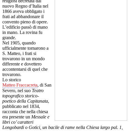
religiosi decretata dal
nuovo Regno d’Italia nel
1866 aveva obbligato i
frati ad abbandonare il
convento pieno di opere.
L’edificio passò di mano
in mano. La rovina fu
grande.
Nel 1905, quando
ufficialmente tornarono a
S. Matteo, i frati si
trovarono in un mondo
differente e dovettero
accontentarsi di quel che
trovarono.
Lo storico
Matteo Fraccacreta
, di San
Severo, nel suo
Teatro
topografico storico-
poetico della Capitanata
,
pubblicato nel 1834,
racconta che nella chiesa
era presente un
Messale e
libri co’ caratteri
Longobardi o Gotici, un bacile di rame nella Chiesa largo pal. 1,