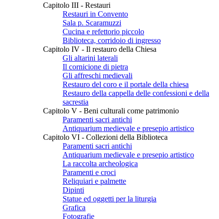
Capitolo III - Restauri
Restauri in Convento
Sala p. Scaramuzzi
Cucina e refettorio piccolo
Biblioteca, corridoio di ingresso
Capitolo IV - Il restauro della Chiesa
Gli altarini laterali
Il cornicione di pietra
Gli affreschi medievali
Restauro del coro e il portale della chiesa
Restauro della cappella delle confessioni e della
sacrestia
Capitolo V - Beni culturali come patrimonio
Paramenti sacri antichi
Antiquarium medievale e presepio artistico
Capitolo VI - Collezioni della Biblioteca
Paramenti sacri antichi
Antiquarium medievale e presepio artistico
La raccolta archeologica
Paramenti e croci
Reliquiari e palmette
Dipinti
Statue ed oggetti per la liturgia
Grafica
Fotografie