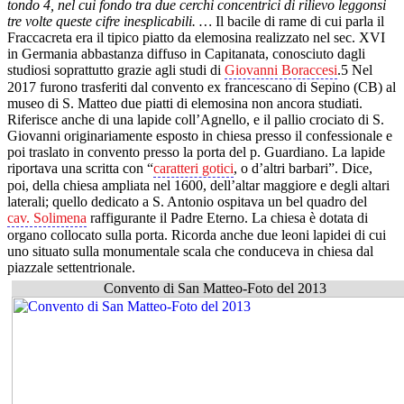
tondo 4, nel cui fondo tra due cerchi concentrici di rilievo leggonsi
tre volte queste cifre inesplicabili. …
Il bacile di rame di cui parla il
Fraccacreta era il tipico piatto da elemosina realizzato nel sec. XVI
in Germania abbastanza diffuso in Capitanata, conosciuto dagli
studiosi soprattutto grazie agli studi di
Giovanni Boraccesi
.5 Nel
2017 furono trasferiti dal convento ex francescano di Sepino (CB) al
museo di S. Matteo due piatti di elemosina non ancora studiati.
Riferisce anche di una lapide coll’Agnello, e il pallio crociato di S.
Giovanni originariamente esposto in chiesa presso il confessionale e
poi traslato in convento presso la porta del p. Guardiano. La lapide
riportava una scritta con “
caratteri gotici
, o d’altri barbari”. Dice,
poi, della chiesa ampliata nel 1600, dell’altar maggiore e degli altari
laterali; quello dedicato a S. Antonio ospitava un bel quadro del
cav. Solimena
raffigurante il Padre Eterno. La chiesa è dotata di
organo collocato sulla porta. Ricorda anche due leoni lapidei di cui
uno situato sulla monumentale scala che conduceva in chiesa dal
piazzale settentrionale.
Convento di San Matteo-Foto del 2013