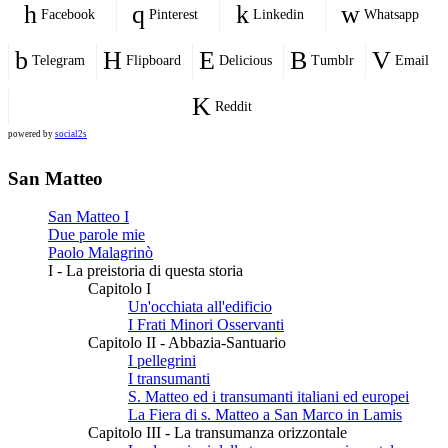
Facebook
Pinterest
Linkedin
Whatsapp
Telegram
Flipboard
Delicious
Tumblr
Email
Reddit
powered by
social2s
San Matteo
San Matteo I
Due parole mie
Paolo Malagrinò
I - La preistoria di questa storia
Capitolo I
Un'occhiata all'edificio
I Frati Minori Osservanti
Capitolo II - Abbazia-Santuario
I pellegrini
I transumanti
S. Matteo ed i transumanti italiani ed europei
La Fiera di s. Matteo a San Marco in Lamis
Capitolo III - La transumanza orizzontale