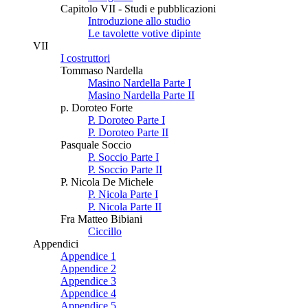
Capitolo VII - Studi e pubblicazioni
Introduzione allo studio
Le tavolette votive dipinte
VII
I costruttori
Tommaso Nardella
Masino Nardella Parte I
Masino Nardella Parte II
p. Doroteo Forte
P. Doroteo Parte I
P. Doroteo Parte II
Pasquale Soccio
P. Soccio Parte I
P. Soccio Parte II
P. Nicola De Michele
P. Nicola Parte I
P. Nicola Parte II
Fra Matteo Bibiani
Ciccillo
Appendici
Appendice 1
Appendice 2
Appendice 3
Appendice 4
Appendice 5