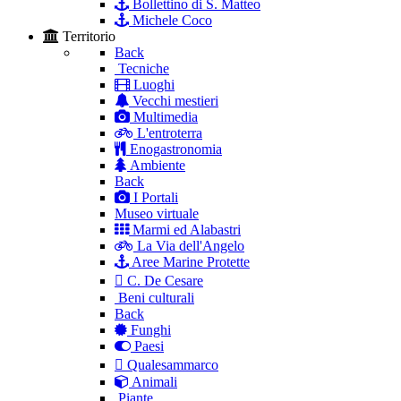
Bollettino di S. Matteo
Michele Coco
Territorio
Back
Tecniche
Luoghi
Vecchi mestieri
Multimedia
L'entroterra
Enogastronomia
Ambiente
Back
I Portali
Museo virtuale
Marmi ed Alabastri
La Via dell'Angelo
Aree Marine Protette
C. De Cesare
Beni culturali
Back
Funghi
Paesi
Qualesammarco
Animali
Piante