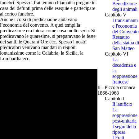
funebri. Spesso i frati erano chiamati a pregare in
Benedizione
casa dei defunti prima delle esequie e partecipare
degli animali
al corteo funebre.
Capitolo V
Anche i corsi di predicazione aiutavano
I transumanti
l’economia del convento. A quei tempi la
e l'economia
predicazione era intesa come cosa molto seria. Si
del Convento
predicavano le quaresime, si preparavano le feste
Restauro
dei santi, le Quarant’Ore ecc. Spesso i nostri
della statua di
predicatori venivano mandati in regioni
San Matteo
lontanissime come la Calabria, la Sicilia, la
Capitolo VI
Lombardia ecc.
La
decadenza e
la
soppressione
francese
II - Piccola cronaca
1866-1968
Capitolo I
Il lanificio
La
soppressione
post-unitaria
I segni della
ripresa
I Frati