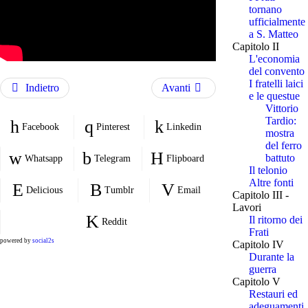
tornano
ufficialmente
a S. Matteo
Capitolo II
L'economia
del convento
I fratelli laici
Indietro
Avanti
e le questue
Vittorio
Tardio:
Facebook
Pinterest
Linkedin
mostra
del ferro
battuto
Whatsapp
Telegram
Flipboard
Il telonio
Altre fonti
Delicious
Tumblr
Email
Capitolo III -
Lavori
Il ritorno dei
Reddit
Frati
powered by
social2s
Capitolo IV
Durante la
guerra
Capitolo V
Restauri ed
adeguamenti