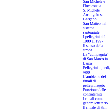
San Michele e
l'Incoronata
S. Michele
Arcangelo sul
Gargano
San Matteo nel
sistema
santuariale
I pellegrini dal
1980 al 1997
Il senso della
strada
La "cumpagnia"
di San Marco in
Lamis
Pellegrini a piedi,
oggi
L'ambiente dei
rituali di
pellegrinaggio
Funzione delle
confraternite
I rituali come
genere letterario
Il rituale di San