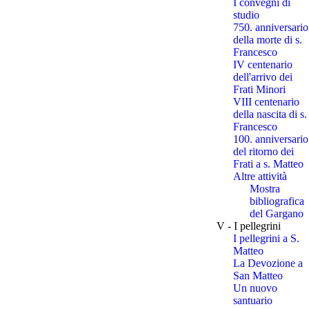
I convegni di
studio
750. anniversario
della morte di s.
Francesco
IV centenario
dell'arrivo dei
Frati Minori
VIII centenario
della nascita di s.
Francesco
100. anniversario
del ritorno dei
Frati a s. Matteo
Altre attività
Mostra
bibliografica
del Gargano
V - I pellegrini
I pellegrini a S.
Matteo
La Devozione a
San Matteo
Un nuovo
santuario