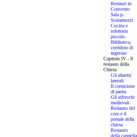
Restauri in
Convento
Sala p.
Scaramuzzi
Cucina e
refettorio
piccolo
Biblioteca,
corridoio di
ingresso
Capitolo IV - Il
restauro della
Chiesa
Gli altarini
laterali
Il cornicione
di pietra
Gli affreschi
medievali
Restauro del
coro e il
portale della
chiesa
Restauro
della cappella