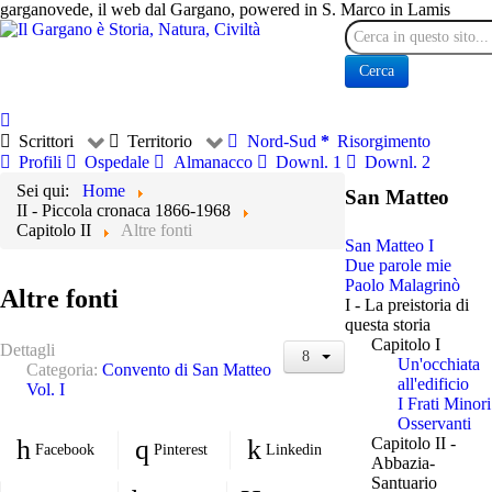
garganovede, il web dal Gargano, powered in S. Marco in Lamis
Cerca
Cerca
Scrittori
Territorio
Nord-Sud
Risorgimento
Profili
Ospedale
Almanacco
Downl. 1
Downl. 2
Sei qui:
Home
San Matteo
II - Piccola cronaca 1866-1968
Capitolo II
Altre fonti
San Matteo I
Due parole mie
Paolo Malagrinò
Altre fonti
I - La preistoria di
questa storia
Capitolo I
Dettagli
Un'occhiata
Categoria:
Convento di San Matteo
all'edificio
Vol. I
I Frati Minori
Osservanti
Capitolo II -
Facebook
Pinterest
Linkedin
Abbazia-
Santuario