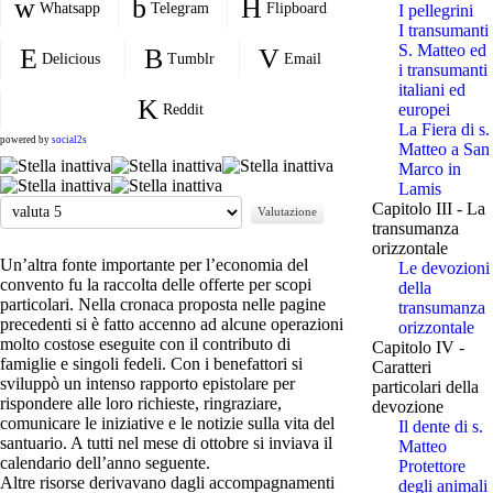
Whatsapp
Telegram
Flipboard
I pellegrini
I transumanti
S. Matteo ed
Delicious
Tumblr
Email
i transumanti
italiani ed
europei
Reddit
La Fiera di s.
powered by
social2s
Matteo a San
Marco in
Lamis
Valuta
Capitolo III - La
transumanza
orizzontale
Un’altra fonte importante per l’economia del
Le devozioni
convento fu la raccolta delle offerte per scopi
della
particolari. Nella cronaca proposta nelle pagine
transumanza
precedenti si è fatto accenno ad alcune operazioni
orizzontale
molto costose eseguite con il contributo di
Capitolo IV -
famiglie e singoli fedeli. Con i benefattori si
Caratteri
sviluppò un intenso rapporto epistolare per
particolari della
rispondere alle loro richieste, ringraziare,
devozione
comunicare le iniziative e le notizie sulla vita del
Il dente di s.
santuario. A tutti nel mese di ottobre si inviava il
Matteo
calendario dell’anno seguente.
Protettore
Altre risorse derivavano dagli accompagnamenti
degli animali