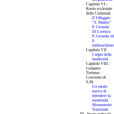
Capitolo VI -
Ruolo ecclesiale
della Comunità
Il Villaggio
"S. Matteo"
P. Gerardo
Di Lorenzo
P. Gerardo ed
il
rimboschime
Capitolo VII
I segni della
modernità
Capitolo VIII -
Gargano-
Turismo-
Convento di
S.M.
Un modo
nuovo di
intendere la
modernità
Monumento
Nazionale
III - Storia culturale