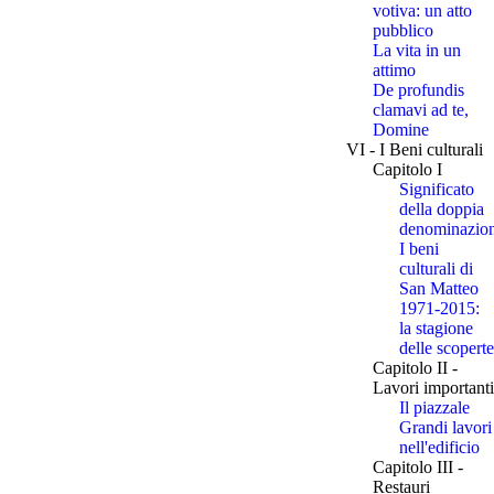
votiva: un atto
pubblico
La vita in un
attimo
De profundis
clamavi ad te,
Domine
VI - I Beni culturali
Capitolo I
Significato
della doppia
denominazio
I beni
culturali di
San Matteo
1971-2015:
la stagione
delle scoperte
Capitolo II -
Lavori importanti
Il piazzale
Grandi lavori
nell'edificio
Capitolo III -
Restauri