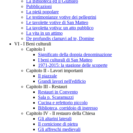
La Biblioteca ed il Giubileo
Pubblicazioni
La pietà popolare
Le testimonianze votive dei pellegrini
Le tavolette votive di San Matteo
La tavoletta votiva: un atto pubblico
La vita in un attimo
De profundis clamavi ad te, Domine
VI - I Beni culturali
Capitolo I
Significato della doppia denominazione
I beni culturali di San Matteo
1971-2015: la stagione delle scoperte
Capitolo II - Lavori importanti
Il piazzale
Grandi lavori nell'edificio
Capitolo III - Restauri
Restauri in Convento
Sala p. Scaramuzzi
Cucina e refettorio piccolo
Biblioteca, corridoio di ingresso
Capitolo IV - Il restauro della Chiesa
Gli altarini laterali
Il cornicione di pietra
Gli affreschi medievali