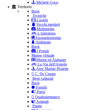
Michele Coco
Territorio
Back
Tecniche
Luoghi
Vecchi mestieri
Multimedia
L'entroterra
Enogastronomia
Ambiente
Back
I Portali
Museo virtuale
Marmi ed Alabastri
La Via dell'Angelo
Aree Marine Protette
C. De Cesare
Beni culturali
Back
Funghi
Paesi
Qualesammarco
Animali
Piante