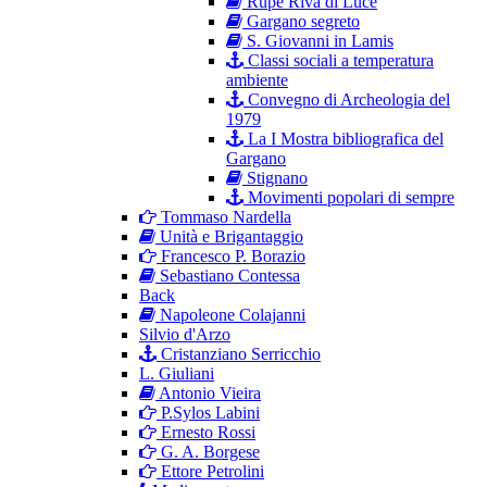
Rupe Riva di Luce
Gargano segreto
S. Giovanni in Lamis
Classi sociali a temperatura
ambiente
Convegno di Archeologia del
1979
La I Mostra bibliografica del
Gargano
Stignano
Movimenti popolari di sempre
Tommaso Nardella
Unità e Brigantaggio
Francesco P. Borazio
Sebastiano Contessa
Back
Napoleone Colajanni
Silvio d'Arzo
Cristanziano Serricchio
L. Giuliani
Antonio Vieira
P.Sylos Labini
Ernesto Rossi
G. A. Borgese
Ettore Petrolini