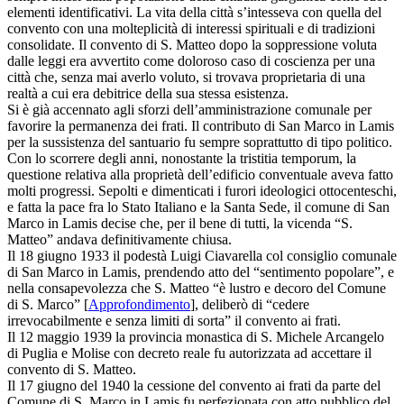
elementi identificativi. La vita della città s’intesseva con quella del
convento con una molteplicità di interessi spirituali e di tradizioni
consolidate. Il convento di S. Matteo dopo la soppressione voluta
dalle leggi era avvertito come doloroso caso di coscienza per una
città che, senza mai averlo voluto, si trovava proprietaria di una
realtà a cui era debitrice della sua stessa esistenza.
Si è già accennato agli sforzi dell’amministrazione comunale per
favorire la permanenza dei frati. Il contributo di San Marco in Lamis
per la sussistenza del santuario fu sempre soprattutto di tipo politico.
Con lo scorrere degli anni, nonostante la tristitia temporum, la
questione relativa alla proprietà dell’edificio conventuale aveva fatto
molti progressi. Sepolti e dimenticati i furori ideologici ottocenteschi,
e fatta la pace fra lo Stato Italiano e la Santa Sede, il comune di San
Marco in Lamis decise che, per il bene di tutti, la vicenda “S.
Matteo” andava definitivamente chiusa.
Il 18 giugno 1933 il podestà Luigi Ciavarella col consiglio comunale
di San Marco in Lamis, prendendo atto del “sentimento popolare”, e
nella consapevolezza che S. Matteo “è lustro e decoro del Comune
di S. Marco” [
Approfondimento
], deliberò di “cedere
irrevocabilmente e senza limiti di sorta” il convento ai frati.
Il 12 maggio 1939 la provincia monastica di S. Michele Arcangelo
di Puglia e Molise con decreto reale fu autorizzata ad accettare il
convento di S. Matteo.
Il 17 giugno del 1940 la cessione del convento ai frati da parte del
Comune di S. Marco in Lamis fu perfezionata con atto pubblico del