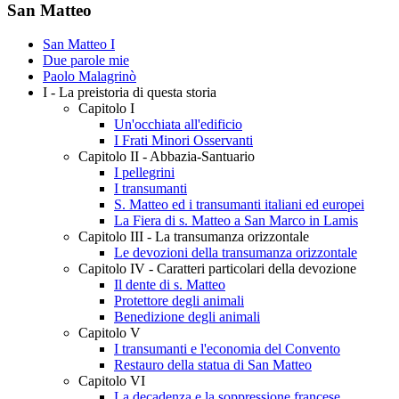
San Matteo
San Matteo I
Due parole mie
Paolo Malagrinò
I - La preistoria di questa storia
Capitolo I
Un'occhiata all'edificio
I Frati Minori Osservanti
Capitolo II - Abbazia-Santuario
I pellegrini
I transumanti
S. Matteo ed i transumanti italiani ed europei
La Fiera di s. Matteo a San Marco in Lamis
Capitolo III - La transumanza orizzontale
Le devozioni della transumanza orizzontale
Capitolo IV - Caratteri particolari della devozione
Il dente di s. Matteo
Protettore degli animali
Benedizione degli animali
Capitolo V
I transumanti e l'economia del Convento
Restauro della statua di San Matteo
Capitolo VI
La decadenza e la soppressione francese