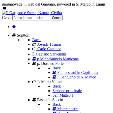
garganovede, il web dal Gargano, powered in S. Marco in Lamis
Cerca
Cerca
Scrittori
Back
Joseph Tusiani
Carlo Cattaneo
Gaetano Salvemini
p.Michelangelo Manicone
p. Doroteo Forte
Back
Francescani in Capitanata
Il Santuario di S. Matteo
P. Mario Villani
Back
Sezione principale
San Matteo I
Pasquale Soccio
Back
Materna terra