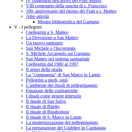
IV centenario dell'arrivo dei Frati Minori
VIII centenario della nascita di s. Francesco
100. anniversario del ritorno dei Frati a s. Matteo
Altre attività
Mostra bibliografica del Gargano
V - I pellegrini
I pellegrini a S. Matteo
La Devozione a San Matteo
Un nuovo santuario
San Michele e l'Incoronata
S. Michele Arcangelo sul Gargano
San Matteo nel sistema santuariale
I pellegrini dal 1980 al 1997
Il senso della strada
La "cumpagnia" di San Marco in Lamis
Pellegrini a piedi, oggi
L'ambiente dei rituali di pellegrinaggio
Funzione delle confraternite
I rituali come genere letterario
Il rituale di San Salvo
Il rituale di Bitetto
Il rituale di Ripabottoni
Il rituale di S. Marco in Lamis
La modernizzazione del pellegrinaggio
La preparazione del Giubileo in Capitanata