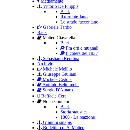
Mediamente
Vittorio De Filippis
Back
Il torrente Jano
Le strade raccontano
Gabriele Tardio
Back
Matteo Ciavarella
Back
Fra orti e mugnali
Il colera del 1837
Sebastiano Rendina
Archivio
Michele Melillo
Giuseppe Giuliani
Michele Ceddia
Antonio Beltramelli
Sergio D'Amaro
Raffaele Cera
Notar Giuliani
Back
Storia statistica
1860 - La reazione
Granum sinapis
Bollettino di S. Matteo