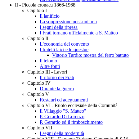
II - Piccola cronaca 1866-1968
Capitolo I
Il lanificio
La soppressione post-unitaria
I segni della ripresa
I Frati tornano ufficialmente a S. Matteo
Capitolo II
L'economia del convento
I fratelli laici e le questue
Vittorio Tardio: mostra del ferro battuto
Il telonio
Altre fonti
Capitolo III - Lavori
Il ritorno dei Frati
Capitolo IV
Durante la guerra
Capitolo V
Restauri ed adeguamenti
Capitolo VI - Ruolo ecclesiale della Comunità
Il Villaggio "S. Matteo"
P. Gerardo Di Lorenzo
P. Gerardo ed il rimboschimento
Capitolo VII
I segni della modernità
Capitolo VIII - Gargano-Turismo-Convento di S.M.