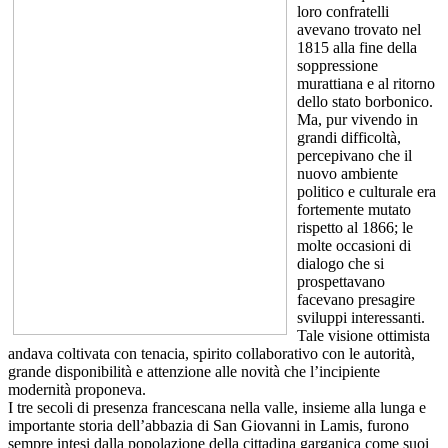
loro confratelli
avevano trovato nel
1815 alla fine della
soppressione
murattiana e al ritorno
dello stato borbonico.
Ma, pur vivendo in
grandi difficoltà,
percepivano che il
nuovo ambiente
politico e culturale era
fortemente mutato
rispetto al 1866; le
molte occasioni di
dialogo che si
prospettavano
facevano presagire
sviluppi interessanti.
Tale visione ottimista
andava coltivata con tenacia, spirito collaborativo con le autorità,
grande disponibilità e attenzione alle novità che l’incipiente
modernità proponeva.
I tre secoli di presenza francescana nella valle, insieme alla lunga e
importante storia dell’abbazia di San Giovanni in Lamis, furono
sempre intesi dalla popolazione della cittadina garganica come suoi