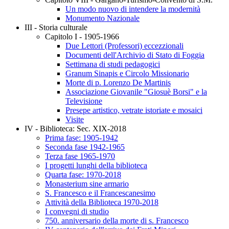
Un modo nuovo di intendere la modernità
Monumento Nazionale
III - Storia culturale
Capitolo I - 1905-1966
Due Lettori (Professori) eccezzionali
Documenti dell'Archivio di Stato di Foggia
Settimana di studi pedagogici
Granum Sinapis e Circolo Missionario
Morte di p. Lorenzo De Martinis
Associazione Giovanile "Giosuè Borsi" e la
Televisione
Presepe artistico, vetrate istoriate e mosaici
Visite
IV - Biblioteca: Sec. XIX-2018
Prima fase: 1905-1942
Seconda fase 1942-1965
Terza fase 1965-1970
I progetti lunghi della biblioteca
Quarta fase: 1970-2018
Monasterium sine armario
S. Francesco e il Francescanesimo
Attività della Biblioteca 1970-2018
I convegni di studio
750. anniversario della morte di s. Francesco