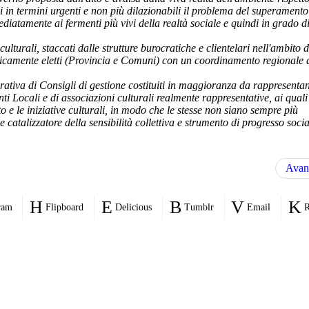
ndi in termini urgenti e non più dilazionabili il problema del superamento
ediatamente ai fermenti più vivi della realtà sociale e quindi in grado d
lturali, staccati dalle strutture burocratiche e clien
telari nell'ambito d
aticamente eletti (Provincia e Comuni) con un coordinamento regionale 
rativa di Consigli di gestione costituiti in maggioranza da
rappresentan
ti Locali e di associazioni culturali realmente rappresentative, ai quali
nto e le iniziative culturali, in modo che le stesse non siano sempre più
e catalizzatore della sensibilità collettiva e strumento di progresso socia
Avan
ram
Flipboard
Delicious
Tumblr
Email
R