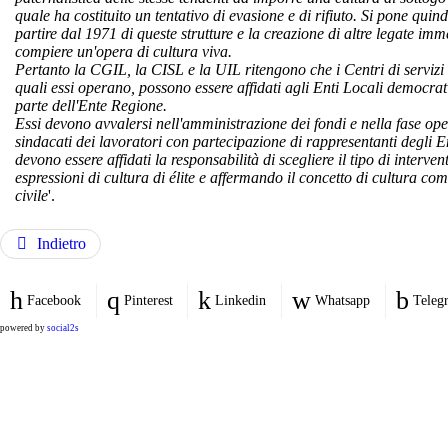
quale ha costituito un tentativo di evasione e di rifiuto. Si pone qui
partire dal 1971 di queste strutture e la creazione di altre legate imm
compiere un'opera di cultura viva.
Pertanto la CGIL, la CISL e la UIL ritengono che i Centri di servizi cu
quali essi operano, possono essere affidati agli Enti Locali democr
parte dell'Ente Regione.
Essi devono avvalersi nell'amministrazione dei fondi e nella fase ope
sindacati dei lavoratori con partecipazione di rappresentanti degli En
devono essere affidati la responsabilità di scegliere il tipo di interve
espressioni di cultura di élite e affermando il concetto di cultura com
civile
'.
Indietro
Facebook
Pinterest
Linkedin
Whatsapp
Teleg
powered by
social2s