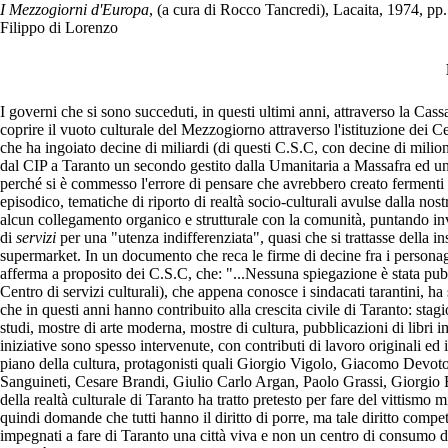
I Mezzogiorni d'Europa
, (a cura di Rocco Tancredi), Lacaita, 1974, pp
Filippo di Lorenzo
I governi che si sono succeduti, in questi ultimi anni, attraverso la Ca
coprire il vuoto culturale del Mezzogiorno attraverso l'istituzione dei Cen
che ha ingoiato decine di miliardi (di questi C.S.C, con decine di milion
dal CIP a Taranto un secondo gestito dalla Umanitaria a Massafra ed un 
perché si è commesso l'errore di pensare che avrebbero creato fermenti c
episodico, tematiche di riporto di realtà socio-culturali avulse dalla no
alcun collegamento organico e strutturale con la comunità, puntando inve
di
servizi
per una "utenza indifferenziata", quasi che si trattasse della in
supermarket. In un documento che reca le firme di decine fra i personagg
afferma a proposito dei C.S.C, che: "...Nessuna spiegazione è stata pubbl
Centro di servizi culturali), che appena conosce i sindacati tarantini, ha
che in questi anni hanno contribuito alla crescita civile di Taranto: stagi
studi, mostre di arte moderna, mostre di cultura, pubblicazioni di libri 
iniziative sono spesso intervenute, con contributi di lavoro originali ed i
piano della cultura, protagonisti quali Giorgio Vigolo, Giacomo Dev
Sanguineti, Cesare Brandi, Giulio Carlo Argan, Paolo Grassi, Giorgio Ba
della realtà culturale di Taranto ha tratto pretesto per fare del vittismo
quindi domande che tutti hanno il diritto di porre, ma tale diritto compe
impegnati a fare di Taranto una città viva e non un centro di consumo di 