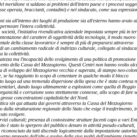
l meridione si saldano ai problemi dell'intero paese e i processi sogget
sse operaia, braccianti, contadini) e nel sindacato, come sua espressio
i sia all'intemo dei luoghi di produzione sia all'e
sterno hanno avuto al
ermeare l'intera collettività.
 società, l'iniziativa rivendicativa aziendale impostata sempre più in te
contestazione del carattere di oggettività della tecnologia, il modo nuovo 
ntale della classe lavoratrice è sempre di più di prepararsi attraverso
i di un cambiamento radicale di indirizzo culturale, collegato al sindaca
 la collettività.
uatezza ma l'incapacità dello svolgimento di una politica di promozione
ziamento della Cassa del Mezzogiorno. Questi Centri non hanno svolto al
ca di sviluppo del Mezzogiorno vecchia e superata, di stampo neo-coloni
e, se ha raggiunto lo scopo di cementare in qualche modo il blocco
to luogo ad una tremenda dispersione della spesa che è stata contesa n
 clientelari, dando luogo ultimamente a esplosioni come quella di Reggio
organicit
à e corruzione sono strettamente connesse, allo scopo di fare 
grosse concentrazioni capitalistiche del Nord.
olitica sin qui attuata dai governi attraverso la Cassa del Mezzogiorno
 dalla strutturazione regionale dello Stato che esige il trasferimento, i
vuto svolgere.
ervizi culturali; presenza di costosissime strutture facenti capo a vari En
ito è stato lo sperpero del pubblico denaro in attività pseudo-culturali,
i riconosciuto da tutti discende logicamente dalla impostazione autorita
verno proposta dall'alto e avulsa dalla viva realtà dell'ambiente rispetto