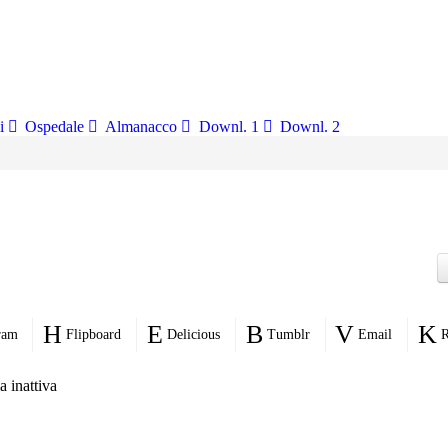
i
Ospedale
Almanacco
Downl. 1
Downl. 2
ram
Flipboard
Delicious
Tumblr
Email
R