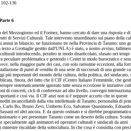
. 102-136
Parte 6
ssa del Mezzogiorno ed il Formez, hanno cercato di dare una risposta e di
tri di Servizi Culturali. Tale intervento straordinario sul piano della cul
i annui in bilancio, ne funzionano tre nella Provincia di Taranto: uno ge
terzo a Grottaglie gestito dall'UNLA) è stato, a nostro avviso, fallimen
ulturali introducendo, peraltro in modo disarticolato, sfasato nei tempi
stra peculiare problematica e gestendo i Centri in modo burocratico e sen
ce, nella maggior parte dei casi, con solo rarissime eccezioni, alla forn
stallazione di
punti di vendita
di una serie di succursali di una grande ca
i più importanti del mondo della cultura, della politica, del sindacato, 
icata, finora, del fatto che il CIF (Centro Italiano Femminile, che gesti
 sempre sistematicamente ignorato tutte senza eccezione le iniziative cult
oni di concerti, cicli di conferenze ad alto livello, convegni internazional
importanti e così via. Il CIF anzi non si è neppure accorto che in queste
nediti incancellabili dalla vita intellettuale di Taranto, personalità di pr
oto, Carlo Bo, Bruno Zevi, Umberto Eco, Salvatore Quasimodo, Edoardo
ssani ed altri ancora. E da questo ostinato e si direbbe programmatico 
 missionario e per presentare Taranto come un deserto della cultura. Scatt
te specialmente agli animatori ed operatori culturali e sindacali da anni
minestre riscaldate della sottocultura. In che cosa è consistita con prec