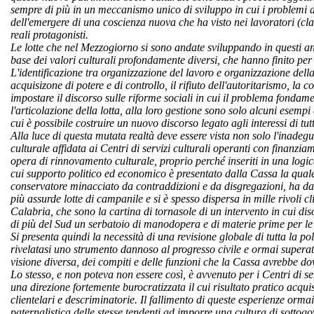
sempre di più in un meccanismo unico di sviluppo in cui i problemi de
dell'emergere di una coscienza nuova che ha visto nei lavoratori (cla
reali protagonisti.
Le lotte che nel Mezzogiorno si sono andate sviluppando in questi ann
base dei valori culturali profondamente diversi, che hanno finito per p
L'identificazione tra organizzazione del lavoro e organizza
zione della
acquisizone di potere e di controllo, il rifiuto dell'autoritarismo, la 
impostare il discorso sulle riforme sociali in cui il problema fondame
l'articolazione della lotta, alla loro gestione sono solo alcuni esemp
cui è possibile costruire un nuovo discorso legato agli interessi di tutta
Alla luce di questa mutata realt
à deve essere vista non solo l'inadeg
culturale affidata ai Centri di servizi culturali operanti con finan
opera di rinnovamento culturale, proprio perché inseriti in una logi
cui supporto politico ed economico è presentato dalla Cassa la qual
conservatore minacciato da contraddizioni e da disgregazioni, ha da
più assurde lotte di campanile e si è spesso dispersa in mille rivoli
Calabria, che sono la cartina
di tornasole di un intervento in cui dis
di più del Sud un serbatoio di manodopera e di materie prime per le 
Si presenta quindi la necessit
à di una revisione globale di tutta la p
rivelatasi uno strumento dannoso al progresso civile e ormai superato
visione diversa, dei compiti e delle funzioni che la Cassa avrebbe do
Lo stesso, e non poteva non essere cos
ì, è avvenuto per i Centri di s
una direzione fortemente burocratizzata il cui risultato pratico acquis
clientelari e descriminatorie. Il fallimento di queste esperienze orma
paternalistica delle stesse tendenti ad imporre una cultura di sottogo