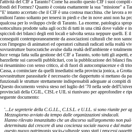
l'attività del CIF a Taranto? Come ha assolto questo CIF i suoi compiti di 
fondi del Formez? Quanto è costata esattamente la sua "missione" a Tara
"E' intanto accertato che il CIF è una costosa macchina. che lavora a r
milioni l'anno soltanto per tenersi in piedi e che in nove anni non ha pro
qualcosa per lo sviluppo civile di Taranto. La enorme, patologica spropo
sottocultura prodotte salta agli occhi di tutti in una città dove valide e i
spiccioli dei bilanci degli enti locali e talvolta senza neppure quelli. E i
conseguiti contemporaneamente da associazioni culturali che non sanno 
con l'impegno di animatori ed operatori culturali radicati nella realtà vi
sovrastrutture burocratiche avulse dalla realtà dell'ambiente e totalmen
luce venga fatta sulla gestione del CIF a Taranto, sotto tutti gli aspetti
barzellette sui caroselli pubblicitari, con la pubblicazione dei bilanci 
si riesaminino con senso critico, al di fuori di autocompiacenze e di trionfa
Cassa, a cominciare da quelli insediatisi nella provincia jonica, a Grot
sovrastrutture parassitarle è necessario che dappertutto si mettano da pa
funzionali le strutture strettamente indispensabili adeguate ai compiti di i
Questo documento veniva steso nel luglio del '70 nella sede dell'Univer
provinciali della CGIL, CISL e UIL si riunivano per approfondire e rip
seguente documento:
'
...Le segreterie della C.G.I.L., C.I.S.L. e U.I.L. si sono riunite per
Mezzogiorno avviato da tempo dalle organizzazioni sindacali.
Hanno rilevato innanzitutto che un discorso sull'argomento non pu
ò
determinata dal crescere di una coscienza sociale nuova e dal maturare
questo nuovo patrimonio socio-culturale sono stati i processi oggetti