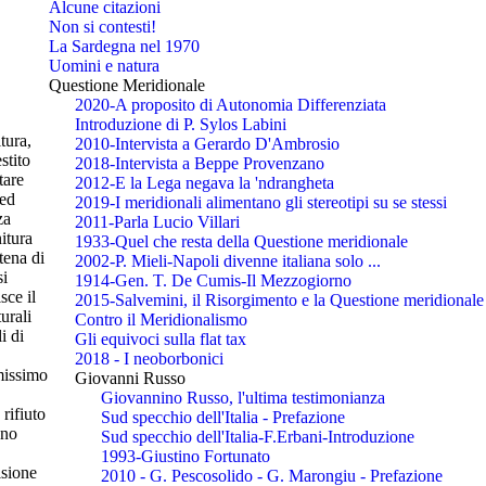
Alcune citazioni
Non si contesti!
La Sardegna nel 1970
Uomini e natura
Questione Meridionale
2020-A proposito di Autonomia Differenziata
Introduzione di P. Sylos Labini
tura,
2010-Intervista a Gerardo D'Ambrosio
stito
2018-Intervista a Beppe Provenzano
tare
2012-E la Lega negava la 'ndrangheta
 ed
2019-I meridionali alimentano gli stereotipi su se stessi
za
2011-Parla Lucio Villari
itura
1933-Quel che resta della Questione meridionale
tena di
2002-P. Mieli-Napoli divenne italiana solo ...
si
1914-Gen. T. De Cumis-Il Mezzogiorno
sce il
2015-Salvemini, il Risorgimento e la Questione meridionale
urali
Contro il Meridionalismo
i di
Gli equivoci sulla flat tax
2018 - I neoborbonici
imissimo
Giovanni Russo
Giovannino Russo, l'ultima testimonianza
rifiuto
Sud specchio dell'Italia - Prefazione
ano
Sud specchio dell'Italia-F.Erbani-Introduzione
1993-Giustino Fortunato
isione
2010 - G. Pescosolido - G. Marongiu - Prefazione