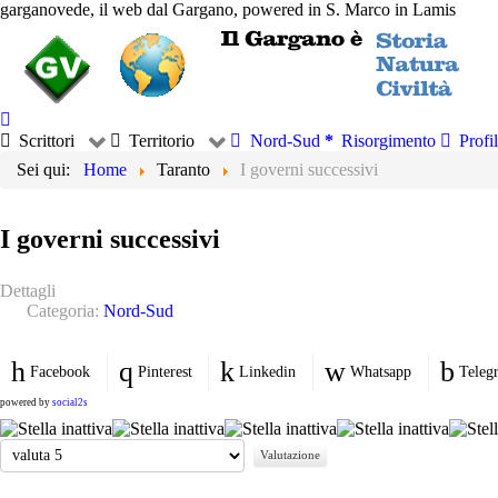
garganovede, il web dal Gargano, powered in S. Marco in Lamis
Scrittori
Territorio
Nord-Sud
Risorgimento
Profil
Sei qui:
Home
Taranto
I governi successivi
I governi successivi
Dettagli
Categoria:
Nord-Sud
Facebook
Pinterest
Linkedin
Whatsapp
Teleg
powered by
social2s
Valuta