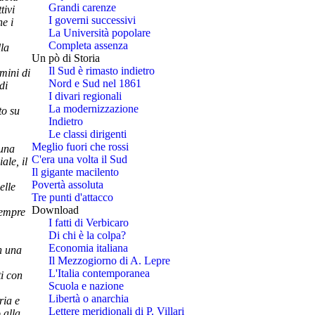
Grandi carenze
tivi
I governi successivi
ne i
La Università popolare
Completa assenza
la
Un pò di Storia
Il Sud è rimasto indietro
rmini di
Nord e Sud nel 1861
di
I divari regionali
La modernizzazione
to su
Indietro
Le classi dirigenti
Meglio fuori che rossi
cuna
C'era una volta il Sud
ale, il
Il gigante macilento
Povertà assoluta
elle
Tre punti d'attacco
Download
sempre
I fatti di Verbicaro
Di chi è la colpa?
Economia italiana
n una
Il Mezzogiorno di A. Lepre
L'Italia contemporanea
ti con
Scuola e nazione
Libertà o anarchia
ria e
Lettere meridionali di P. Villari
 alla