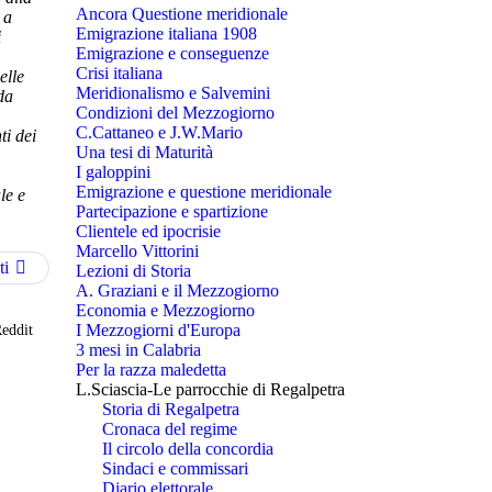
Ancora Questione meridionale
 a
Emigrazione italiana 1908
i
Emigrazione e conseguenze
Crisi italiana
elle
Meridionalismo e Salvemini
da
Condizioni del Mezzogiorno
C.Cattaneo e J.W.Mario
ti dei
Una tesi di Maturità
I galoppini
Emigrazione e questione meridionale
le e
Partecipazione e spartizione
Clientele ed ipocrisie
Marcello Vittorini
ti
Lezioni di Storia
A. Graziani e il Mezzogiorno
Economia e Mezzogiorno
I Mezzogiorni d'Europa
eddit
3 mesi in Calabria
Per la razza maledetta
L.Sciascia-Le parrocchie di Regalpetra
Storia di Regalpetra
Cronaca del regime
Il circolo della concordia
Sindaci e commissari
Diario elettorale