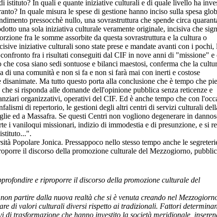
istituto? In quali e quante iniziative culturali e di quale livello ha inves
nto? In quale misura le spese di gestione hanno inciso sulla spesa glob
endimento pressocchè nullo, una sovrastruttura che spende circa quarant
dotto una sola iniziativa culturale veramente originale, incisiva che sign
rzione fra le somme assorbite da questa sovrastruttura e la cultura o
ncisive iniziative culturali sono state prese e mandate avanti con i pochi, 
l confronto fra i risultati conseguiti dal CIF in nove anni di "missione" e 
che cosa siano sedi sontuose e bilanci maestosi, conferma che la cultur
va di una comunità e non si fa e non si farà mai con inerti e costose
te disanimate. Ma tutto questo porta alla conclusione che è tempo che pi
, e che si risponda alle domande dell'opinione pubblica senza reticenze e
finanziari organizzativi, operativi del CIF. Ed è anche tempo che con l'oc
lismi di repertorio, le gestioni degli altri centri di servizi culturali dell
taglie ed a Massafra. Se questi Centri non vogliono degenerare in dannos
rte i vaniloqui missionari, indizio di immodestia e di presunzione, e si 
stituto...".
sità Popolare Jonica. Pressappoco nello stesso tempo anche le segreteri
roporre il discorso della promozione culturale del Mezzogiorno, pubblic
 approfondire e riproporre il discorso della promozione culturale del
 non partire dalla nuova realtà che si è venuta creando nel Mezzogiorn
 di valori culturali diversi rispetto ai tradizionali. Fattori determinan
vi di trasformazione che hanno investito la società meridionale, insere