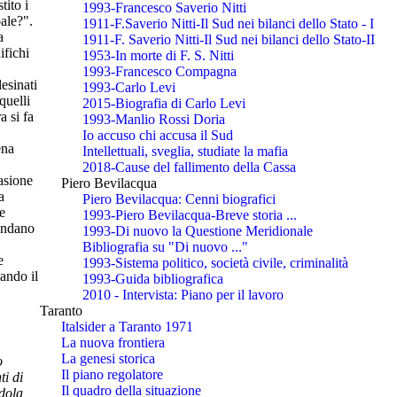
tito i
1993-Francesco Saverio Nitti
ale?".
1911-F.Saverio Nitti-Il Sud nei bilanci dello Stato - I
a
1911-F. Saverio Nitti-Il Sud nei bilanci dello Stato-II
ifichi
1953-In morte di F. S. Nitti
1993-Francesco Compagna
lesinati
1993-Carlo Levi
quelli
2015-Biografia di Carlo Levi
a si fa
1993-Manlio Rossi Doria
Io accuso chi accusa il Sud
ena
Intellettuali, sveglia, studiate la mafia
2018-Cause del fallimento della Cassa
casione
Piero Bevilacqua
a
Piero Bevilacqua: Cenni biografici
e
1993-Piero Bevilacqua-Breve storia ...
rendano
1993-Di nuovo la Questione Meridionale
Bibliografia su "Di nuovo ..."
e
1993-Sistema politico, società civile, criminalità
ando il
1993-Guida bibliografica
2010 - Intervista: Piano per il lavoro
Taranto
Italsider a Taranto 1971
La nuova frontiera
La genesi storica
o
Il piano regolatore
ti di
Il quadro della situazione
ndola