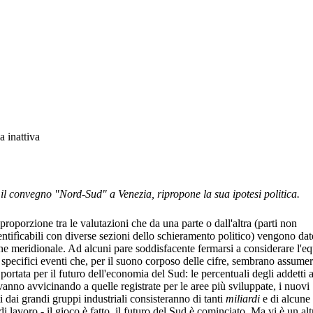
o il convegno "Nord-Sud" a Venezia, ripropone la sua ipotesi politica.
proporzione tra le valutazioni che da una parte o dall'altra (parti non
ntifìcabili con diverse sezioni dello schieramento politico) vengono dat
one meridionale. Ad alcuni pare soddisfacente fermarsi a considerare l'eq
 specifici eventi che, per il suono corposo delle cifre, sembrano assume
ortata per il futuro dell'economia del Sud: le percentuali degli addetti a
si vanno avvicinando a quelle registrate per le aree più sviluppate, i nuovi
i dai grandi gruppi industriali consisteranno di tanti
miliardi
e di alcune
 di lavoro - il gioco è fatto, il futuro del Sud è cominciato. Ma vi è un alt