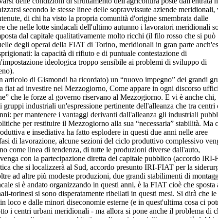
arsi delle condizioni di sfruttamento dell'agricoltura poste dall'entrata n
zzarsi secondo le stesse linee delle sopravvissute aziende meridionali, 
ntenute, di chi ha visto la propria comunità d'origine smembrata dalle
e che nelle lotte sindacali dell'ultimo autunno i lavoratori meridionali s
osta dal capitale qualitativamente molto ricchi (il filo rosso che si può
uelle degli operai della FIAT di Torino, meridionali in gran parte anch'es
prigionati: la capacità di rifiuto e di puntuale contestazione di
n'impostazione ideologica troppo sensibile ai problemi di sviluppo di
eno).
un articolo di Gismondi ha ricordato) un “nuovo impegno” dei grandi gr
la fiat ad investire nel Mezzogiorno, Come appare in ogni discorso uffici
one” che le forze al governo riservano al Mezzogiorno. E vi è anche chi,
ruppi industriali un'espressione pertinente dell'alleanza che tra centri 
nni: per mantenere i vantaggi derivanti dall'alleanza gli industriali pubbl
litiche per restituire il Mezzogiorno alla sua “necessaria” stabilità. Ma 
oduttiva e insediativa ha fatto esplodere in questi due anni nelle aree
 fasi di lavorazione, alcune sezioni del ciclo produttivo complessivo ve
o come linea di tendenza, di tutte le produzioni diverse dall'auto,
venga con la partecipazione diretta del capitale pubblico (accordo IRI
tica che si localizzerà al Sud, accordo presunto IRI-FIAT per la siderur
tre ad altre più modeste produzioni, due grandi stabilimenti di montagg
dacale si è andato organizzando in questi anni, è la FIAT cioè che sposta
i-torinesi si sono disperatamente ribellati in questi mesi. Si dirà che le
n loco e dalle minori diseconomie esterne (e in quest'ultima cosa ci po
tto i centri urbani meridionali - ma allora si pone anche il problema di c