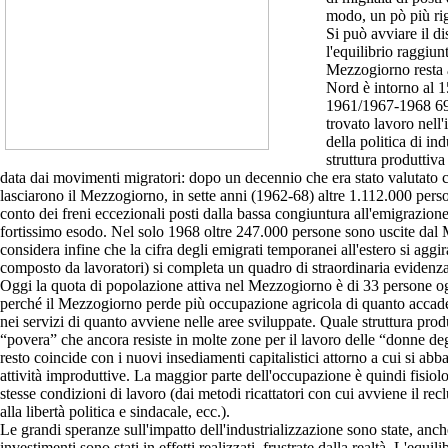
modo, un pò più rig
Si può avviare il d
l'equilibrio raggiu
Mezzogiorno resta a
Nord è intorno al 1
1961/1967-1968 699
trovato lavoro nell
della politica di in
struttura produttiva
data dai movimenti migratori: dopo un decennio che era stato valutato 
lasciarono il Mezzogiorno, in sette anni (1962-68) altre 1.112.000 pers
conto dei freni eccezionali posti dalla bassa congiuntura all'emigrazio
fortissimo esodo. Nel solo 1968 oltre 247.000 persone sono uscite dal M
considera infine che la cifra degli emigrati temporanei all'estero si agg
composto da lavoratori) si completa un quadro di straordinaria evidenza
Oggi la quota di popolazione attiva nel Mezzogiorno è di 33 persone ogn
perché il Mezzogiorno perde più occupazione agricola di quanto accade n
nei servizi di quanto avviene nelle aree sviluppate. Quale struttura produ
“povera” che ancora resiste in molte zone per il lavoro delle “donne degli
resto coincide con i nuovi insediamenti capitalistici attorno a cui si abba
attività improduttive. La maggior parte dell'occupazione è quindi fisiolog
stesse condizioni di lavoro (dai metodi ricattatori con cui avviene il re
alla libertà politica e sindacale, ecc.).
L
e grandi speranze sull'impatto dell'industrializzazione sono state, anc
investimenti sono stati in effetti realizzati, frustrate dalla realtà. L'equili