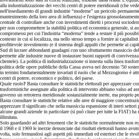
alla industrializzazione dei vecchi centri di potere meridionali (che v
nell'insediamento di grandi industrie “moderne” un pericolo permanente
mantenimento della loro area di influenza) e l'esigenza grossolanamente 
centrale di controllare anche con investimenti diretti i processi sociode
per non compromettere la stabilità politica ed economica generale, si ass
compromessi per cui l'industria “moderna” tende a restare il più possibil
contesto in cui si localizza, ma nello stesso tempo a fornire ai capitalisti
profittevole investimento (e il sistema degli appalti che permette ai capit
Sud di lucrare abbondanti guadagni con uno sfruttamento massiccio de
permette alle industrie nuove di instaurare buoni rapporti di convivenza 
clientele). La politica di industrializzazione si innesta sulla linea trasfor
politica delle opere pubbliche della Cassa aveva nel decennio '50 sost
in termini fondamentalmente invariati il ruolo che al Mezzogiorno è attri
centri di potere, economico e politico, del paese.
Quale ruolo
?
Basta consultare le statistiche elettorali per apprezzare com
trasforrnistiche assegnate alla politica di intervento abbiano valso ad assi
governo un retroterra meridionale sostanzialmente inerte, ma proprio pe
Basta consultare le statistiche relative alle aree di maggiore concentraz
apprezzare il significato che nella massiccia espansione di interi settori 
alcune grandi aziende in particolare (si può citare per tutte la FIAT) ha
illimitata.
Solo guardando ad altri fenomeni che le statistiche normalmente non regi
il 1968 e il 1969 le inerzie denunciate dai risultati elettorali hanno avu
volta, solo fermandosi agli aspetti più immediati ed esteriori che le rivol