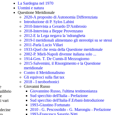
La Sardegna nel 1970
Uomini e natura
Questione Meridionale
2020-A proposito di Autonomia Differenziata
Introduzione di P. Sylos Labini
2010-Intervista a Gerardo D'Ambrosio
2018-Intervista a Beppe Provenzano
2012-E la Lega negava la 'ndrangheta
2019-I meridionali alimentano gli stereotipi su se stessi
2011-Parla Lucio Villari
1933-Quel che resta della Questione meridionale
2002-P. Mieli-Napoli divenne italiana solo ...
1914-Gen. T. De Cumis-Il Mezzogiorno
2015-Salvemini, il Risorgimento e la Questione
meridionale
Contro il Meridionalismo
Gli equivoci sulla flat tax
2018 - I neoborbonici
Giovanni Russo
e
Giovannino Russo, l'ultima testimonianza
uilibrio
Sud specchio dell'Italia - Prefazione
re
Sud specchio dell'Italia-F.Erbani-Introduzione
i vari
1993-Giustino Fortunato
2010 - G. Pescosolido - G. Marongiu - Prefazione
 decine
1993-Francesco Saverio Nitti
ro