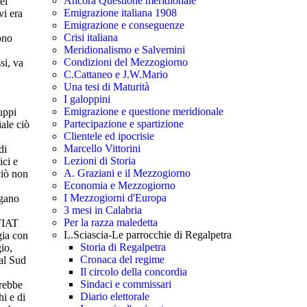
Ancora Questione meridionale
el
Emigrazione italiana 1908
vi era
Emigrazione e conseguenze
Crisi italiana
ono
Meridionalismo e Salvemini
Condizioni del Mezzogiorno
si, va
C.Cattaneo e J.W.Mario
Una tesi di Maturità
I galoppini
Emigrazione e questione meridionale
uppi
Partecipazione e spartizione
ale ciò
Clientele ed ipocrisie
Marcello Vittorini
di
Lezioni di Storia
ici e
A. Graziani e il Mezzogiorno
ciò non
Economia e Mezzogiorno
I Mezzogiorni d'Europa
ngano
3 mesi in Calabria
Per la razza maledetta
-FIAT
L.Sciascia-Le parrocchie di Regalpetra
gia con
Storia di Regalpetra
io,
Cronaca del regime
 al Sud
Il circolo della concordia
Sindaci e commissari
trebbe
Diario elettorale
hi e di