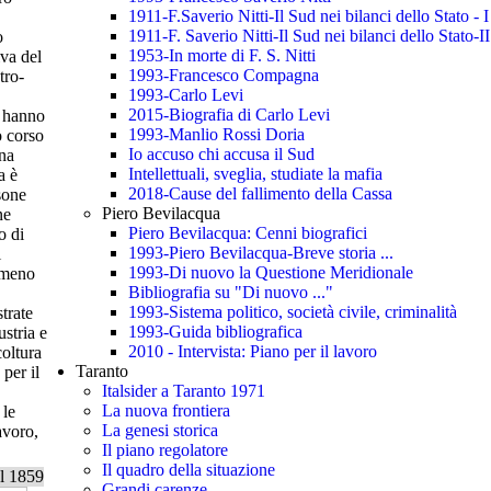
1911-F.Saverio Nitti-Il Sud nei bilanci dello Stato - I
1911-F. Saverio Nitti-Il Sud nei bilanci dello Stato-II
o
1953-In morte di F. S. Nitti
iva del
1993-Francesco Compagna
tro-
1993-Carlo Levi
2015-Biografia di Carlo Levi
ù hanno
1993-Manlio Rossi Doria
o corso
Io accuso chi accusa il Sud
una
Intellettuali, sveglia, studiate la mafia
a è
2018-Cause del fallimento della Cassa
sone
Piero Bevilacqua
ne
Piero Bevilacqua: Cenni biografici
o di
1993-Piero Bevilacqua-Breve storia ...
i
1993-Di nuovo la Questione Meridionale
almeno
Bibliografia su "Di nuovo ..."
1993-Sistema politico, società civile, criminalità
trate
1993-Guida bibliografica
stria e
2010 - Intervista: Piano per il lavoro
coltura
Taranto
per il
Italsider a Taranto 1971
La nuova frontiera
 le
La genesi storica
avoro,
Il piano regolatore
Il quadro della situazione
l 1859
Grandi carenze