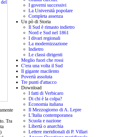
I governi successivi
La Università popolare
Completa assenza
Un pò di Storia
Il Sud è rimasto indietro
Nord e Sud nel 1861
I divari regionali
La modernizzazione
Indietro
Le classi dirigenti
Meglio fuori che rossi
C'era una volta il Sud
Il gigante macilento
Povertà assoluta
Tre punti d'attacco
Download
I fatti di Verbicaro
Di chi è la colpa?
Economia italiana
Il Mezzogiorno di A. Lepre
icamente
L'Italia contemporanea
Scuola e nazione
to. Tra
Libertà o anarchia
ta
Lettere meridionali di P. Villari
)