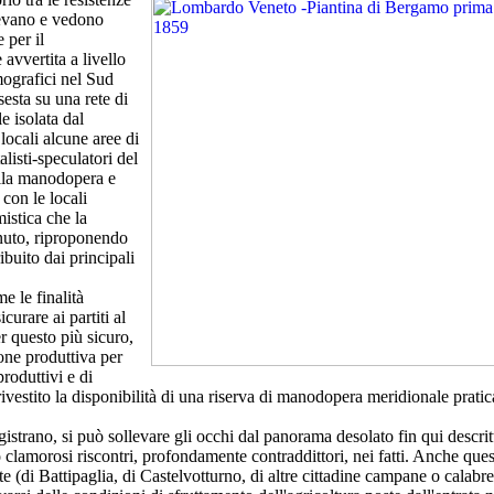
edevano e vedono
 per il
avvertita a livello
mografici nel Sud
esta su una rete di
e isolata dal
 locali alcune aree di
alisti-speculatori del
lla manodopera e
con le locali
mistica che la
enuto, riproponendo
buito dai principali
e le finalità
curare ai partiti al
r questo più sicuro,
ione produttiva per
produttivi e di
 rivestito la disponibilità di una riserva di manodopera meridionale prat
strano, si può sollevare gli occhi dal panorama desolato fin qui descrit
to clamorosi riscontri, profondamente contraddittori, nei fatti. Anche ques
te (di Battipaglia, di Castelvotturno, di altre cittadine campane o calabre