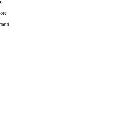
to
lore
tanti