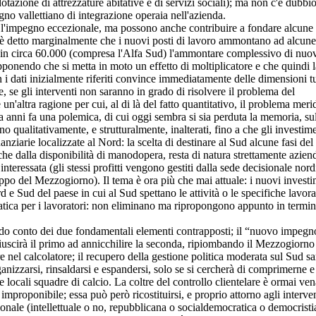
otazione di attrezzature abitative e di servizi sociali); ma non c'è dubbi
egno vallettiano di integrazione operaia nell'azienda.
 l'impegno eccezionale, ma possono anche contribuire a fondare alcune
i è detto marginalmente che i nuovi posti di lavoro ammontano ad alcune
e in circa 60.000 (compresa l'Alfa Sud) l'ammontare complessivo di nuov
upponendo che si metta in moto un effetto di moltiplicatore e che quindi 
on i dati inizialmente riferiti convince immediatamente delle dimensioni tu
e, se gli interventi non saranno in grado di risolvere il problema del
'altra ragione per cui, al di là del fatto quantitativo, il problema meri
ta anni fa una polemica, di cui oggi sembra si sia perduta la memoria, sul
 qualitativamente, e strutturalmente, inalterati, fino a che gli investime
nanziarie localizzate al Nord: la scelta di destinare al Sud alcune fasi del
che dalla disponibilità di manodopera, resta di natura strettamente azien
nteressata (gli stessi profitti vengono gestiti dalla sede decisionale nord
ppo del Mezzogiorno). Il tema è ora più che mai attuale: i nuovi investi
e Sud del paese in cui al Sud spettano le attività o le specifiche lavor
ica per i lavoratori: non eliminano ma ripropongono appunto in termin
endo conto dei due fondamentali elementi contrapposti; il “nuovo impegn
Riuscirà il primo ad annicchilire la seconda, ripiombando il Mezzogiorno
el calcolatore; il recupero della gestione politica moderata sul Sud sa
anizzarsi, rinsaldarsi e espandersi, solo se si cercherà di comprimerne e
lle locali squadre di calcio. La coltre del controllo clientelare è ormai ve
mproponibile; essa può però ricostituirsi, e proprio attorno agli interven
onale (intellettuale o no, repubblicana o socialdemocratica o democristi