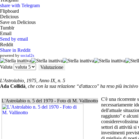
share with Telegram
Flipboard
Delicious
Save on Delicious
Tumblr
Email
Send by email
Reddit
Share in Reddit
powered by
social2s
Valuta
L'Astrolabio, 1975, Anno IX, n. 5
Ada Collidà
, che con la sua relazione “d'attacco" ha reso più incisiv
C'è una ricorrente s
L'Astrolabio n. 5 del 1970 - Foto di M. Vallinotto
necessariamente ide
dell'attuale situazi
raggiunto" e alcuni
considerevolissima p
settori di attività 
investimenti previst
di migliaia di posti