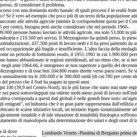
oroso, di considerare il problema.
iscorso con una domanda molto banale: di quali processi è in realtà frutt
nto? Se è vero ad esempio che poco più di un terzo della popolazione att
ncorato alle attività agricole (mentre la corrispondente quota per il Cen
5 per cento), bisogna però anche considerare che nel periodo 1960-
.000 persone hanno lasciato le attività agricole, ma solo 53.000 in pi
'industria e 210.500 nei servizi. Il Mezzogiorno ha quindi perso, in pien
dustrializzazione, 437.500 posti di lavoro netti e li ha persi partendo da 
 ed occupazionale già fragile e insufficiente. L'altra faccia della medagli
come un periodo di fortissimo esodo, il 1951-1961 in cui 1.900.000 per
one hanno abbandonato le regioni meridionali, ad un ritmo che, se si tie
ne negli anni 1964-66, è omogeneo se non superiore a quello del decenni
ezzogiorno e di esse ben 104.800 erano dirette verso paesi esteri. Se s
ira annualmente tra le 200.000 e le 300.000 unità (di cui l'80 per cento 
 del prezzo che il Sud ha pagato in questi anni.
i 100 (39,9 nel Centro-Nord), tra le più basse che siano mai state regis
ei paesi sottosviluppati ma ottiene molti meno posti di lavoro nell'indu
ttiva corrisponda a questi dati globali è nelle grandi linee noto: un'agri
 emigrati”, un'industria che è in gran parte rappresentata dall'edilizia e 
rbicano le scarse iniziative locali, un terziario legato sostanzialmente ad
icamente instabile e di tale situazione di instabilità fisiologica soffrono
clutamento di manodopera alla determinazione dei salari e degli orari di l
he là dove
Lombardo Veneto -Piantina di Bergamo prima de
brio tra le resistenze