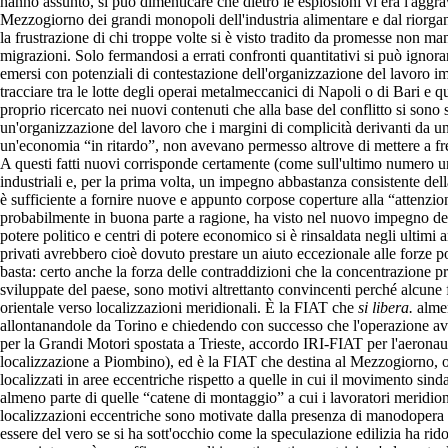
hanno assunto, si può dimenticare che dietro le esplosioni vi era l'aggrav
Mezzogiorno dei grandi monopoli dell'industria alimentare e dal riorgani
la frustrazione di chi troppe volte si è visto tradito da promesse non ma
migrazioni. Solo fermandosi a errati confronti quantitativi si può ignorar
emersi con potenziali di contestazione dell'organizzazione del lavoro imp
tracciare tra le lotte degli operai metalmeccanici di Napoli o di Bari e q
proprio ricercato nei nuovi contenuti che alla base del conflitto si sono s
un'organizzazione del lavoro che i margini di complicità derivanti da u
un'economia “in ritardo”, non avevano permesso altrove di mettere a fr
A questi fatti nuovi corrisponde certamente (come sull'ultimo numero 
industriali e, per la prima volta, un impegno abbastanza consistente del
è sufficiente a fornire nuove e appunto corpose coperture alla “attenzi
probabilmente in buona parte a ragione, ha visto nel nuovo impegno dei g
potere politico e centri di potere economico si è rinsaldata negli ultimi a
privati avrebbero cioè dovuto prestare un aiuto eccezionale alle forze po
basta: certo anche la forza delle contraddizioni che la concentrazione pr
sviluppate del paese, sono motivi altrettanto convincenti perché alcune
orientale verso localizzazioni meridionali. È la FIAT che
si libera.
almen
allontanandole da Torino e chiedendo con successo che l'operazione av
per la Grandi Motori spostata a Trieste, accordo IRI-FIAT per l'aeronau
localizzazione a Piombino), ed è la FIAT che destina al Mezzogiorno, ol
localizzati in aree eccentriche rispetto a quelle in cui il movimento sin
almeno parte di quelle “catene di montaggio” a cui i lavoratori meridional
localizzazioni eccentriche sono motivate dalla presenza di manodopera i
essere del vero se si ha sott'occhio come la speculazione edilizia ha rido