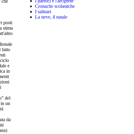
I parroci e l'arciprete
o che
Cronache scolastiche
I salinari
La neve, il natale
i posti
la stima
tt'altro
dionale
 fatto
nti
 ciclo
dale e
ica in
menti
azioni
i
o” del
 in un
rà
nata da
ti
ana)