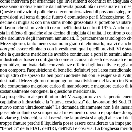
come interverrà per affiancare agli investimenti eccentrici un'adeguata d
esse siano motivate anche dall'intravista possibilità di restaurare un dis
Queste motivazioni politiche ed economico-aziendali possono spiegare
previsioni sul tema di quale futuro è cominciato per il Mezzogiorno. S
decine di migliaia: con una stima molto grossolana si potrebbe valutar
di lavoro che si prevede di creare nell'industria entro il 1975. Anche s
sia in difetto di qualche altra decina di migliaia di unità, il confronto c
che risolutive degli interventi annunciati. È praticamente tautologico ch
Mezzogiorno, tanto meno saranno in grado di eliminarlo; ma vi è anche un
non può
essere eliminato con investimenti quali quelli previsti. Vi è sta
che la questione meridionale avrebbe continuato a porsi in termini almeno
industriali si fossero configurati come succursali di sedi decisionali e fi
produttivo, motivata dalle convenienze offerte dagli incentivi e oggi an
non comporta l'acquisizione di benefici definitivi per l'area meridionale i
un quadro che spesso ha ben pochi addentellati con le esigenze di svilu
destinati al Mezzogiorno ripropongono una divisione del lavoro tra Nord 
che comportano maggiore carico di manodopera e maggiore carico di fat
sostanzialmente omogenei la questione meridionale.
La prospettiva reale per il futuro del Mezzogiorno va vista perciò ten
capitalismo industriale e la “nuova coscienza” dei lavoratori del Sud. 
nuovo sonno ultradecennale? La domanda chiaramente non è da inserire n
possibile soltanto se si impedirà al movimento operaio e popolare di org
deviarne gli sbocchi, se si lascerà che la protesta si appigli alle sorti de
troppe fratture perché il liquidarla possa essere considerato un impegno i
“benefici” della FIAT, dell'IRI
,
dell'ENI e cosi via. La borghesia meridi