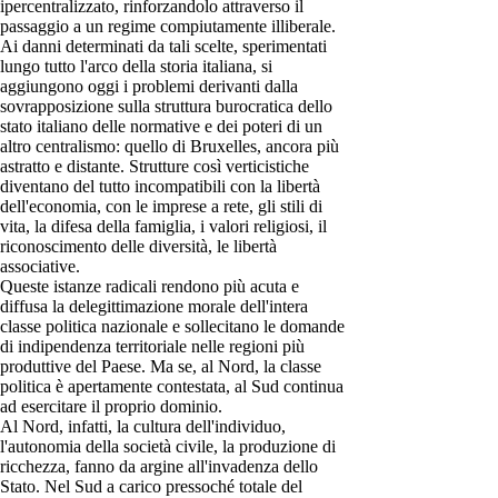
ipercentralizzato, rinforzandolo attraverso il
passaggio a un regime compiutamente illiberale.
Ai danni determinati da tali scelte, sperimentati
lungo tutto l'arco della storia italiana, si
aggiungono oggi i problemi derivanti dalla
sovrapposizione sulla struttura burocratica dello
stato italiano delle normative e dei poteri di un
altro centralismo: quello di Bruxelles, ancora più
astratto e distante. Strutture così verticistiche
diventano del tutto incompatibili con la libertà
dell'economia, con le imprese a rete, gli stili di
vita, la difesa della famiglia, i valori religiosi, il
riconoscimento delle diversità, le libertà
associative.
Queste istanze radicali rendono più acuta e
diffusa la delegittimazione morale dell'intera
classe politica nazionale e sollecitano le domande
di indipendenza territoriale nelle regioni più
produttive del Paese. Ma se, al Nord, la classe
politica è apertamente contestata, al Sud continua
ad esercitare il proprio dominio.
Al Nord, infatti, la cultura dell'individuo,
l'autonomia della società civile, la produzione di
ricchezza, fanno da argine all'invadenza dello
Stato. Nel Sud a carico pressoché totale del