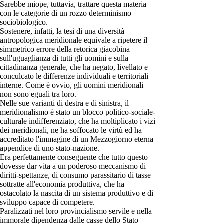
Sarebbe miope, tuttavia, trattare questa materia
con le categorie di un rozzo determinismo
sociobiologico.
Sostenere, infatti, la tesi di una diversità
antropologica meridionale equivale a ripetere il
simmetrico errore della retorica giacobina
sull'uguaglianza di tutti gli uomini e sulla
cittadinanza generale, che ha negato, livellato e
conculcato le differenze individuali e territoriali
interne. Come è ovvio, gli uomini meridionali
non sono eguali tra loro.
Nelle sue varianti di destra e di sinistra, il
meridionalismo è stato un blocco politico-sociale-
culturale indifferenziato, che ha moltiplicato i vizi
dei meridionali, ne ha soffocato le virtù ed ha
accreditato l'immagine di un Mezzogiorno eterna
appendice di uno stato-nazione.
Era perfettamente conseguente che tutto questo
dovesse dar vita a un poderoso meccanismo di
diritti-spettanze, di consumo parassitario di tasse
sottratte all'economia produttiva, che ha
ostacolato la nascita di un sistema produttivo e di
sviluppo capace di competere.
Paralizzati nel loro provincialismo servile e nella
immorale dipendenza dalle casse dello Stato