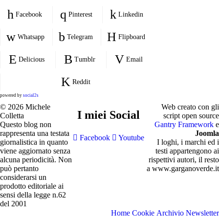
Facebook
Pinterest
Linkedin
Whatsapp
Telegram
Flipboard
Delicious
Tumblr
Email
Reddit
powered by
social2s
© 2026 Michele
Web creato con gli
I miei Social
Colletta
script open source
Questo blog non
Gantry Framework
e
rappresenta una testata
Joomla
Facebook
Youtube
giornalistica in quanto
I loghi, i marchi ed i
viene aggiornato senza
testi appartengono ai
alcuna periodicità. Non
rispettivi autori, il resto
può pertanto
a www.garganoverde.it
considerarsi un
prodotto editoriale ai
sensi della legge n.62
del 2001
Home
Cookie
Archivio Newsletter