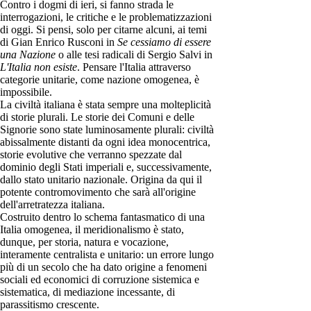
Contro i dogmi di ieri, si fanno strada le
interrogazioni, le critiche e le problematizzazioni
di oggi. Si pensi, solo per citarne alcuni, ai temi
di Gian Enrico Rusconi in
Se cessiamo di essere
una Nazione
o alle tesi radicali di Sergio Salvi in
L'Italia non esiste
. Pensare l'Italia attraverso
categorie unitarie, come nazione omogenea, è
impossibile.
La civiltà italiana è stata sempre una molteplicità
di storie plurali. Le storie dei Comuni e delle
Signorie sono state luminosamente plurali: civiltà
abissalmente distanti da ogni idea monocentrica,
storie evolutive che verranno spezzate dal
dominio degli Stati imperiali e, successivamente,
dallo stato unitario nazionale. Origina da qui il
potente contromovimento che sarà all'origine
dell'arretratezza italiana.
Costruito dentro lo schema fantasmatico di una
Italia omogenea, il meridionalismo è stato,
dunque, per storia, natura e vocazione,
interamente centralista e unitario: un errore lungo
più di un secolo che ha dato origine a fenomeni
sociali ed economici di corruzione sistemica e
sistematica, di mediazione incessante, di
parassitismo crescente.