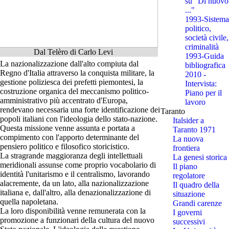
su "Di nuovo
..."
1993-Sistema
politico,
società civile,
criminalità
Dal Telèro di Carlo Levi
1993-Guida
La nazionalizzazione dall'alto compiuta dal
bibliografica
Regno d'Italia attraverso la conquista militare, la
2010 -
gestione poliziesca dei prefetti piemontesi, la
Intervista:
costruzione organica del meccanismo politico-
Piano per il
amministrativo più accentrato d'Europa,
lavoro
rendevano necessaria una forte identificazione dei
Taranto
popoli italiani con l'ideologia dello stato-nazione.
Italsider a
Questa missione venne assunta e portata a
Taranto 1971
compimento con l'apporto determinante del
La nuova
pensiero politico e filosofico storicistico.
frontiera
La stragrande maggioranza degli intellettuali
La genesi storica
meridionali assunse come proprio vocabolario di
Il piano
identità l'unitarismo e il centralismo, lavorando
regolatore
alacremente, da un lato, alla nazionalizzazione
Il quadro della
italiana e, dall'altro, alla denazionalizzazione di
situazione
quella napoletana.
Grandi carenze
La loro disponibilità venne remunerata con la
I governi
promozione a funzionari della cultura del nuovo
successivi