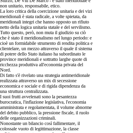
Sturzo, De Viti De Marco - è stato meridionale e
non unitario, responsabile, etico.
La loro critica della coercizione unitaria e dei vizi
meridionali è stata radicale, a volte spietata, da
meridionali integri che hanno opposto un rifiuto
netto della logica unitaria statale e del servilismo.
Tutto questo, però, non muta il giudizio su ciò
che è stato il meridionalismo nel lungo periodo: e
cioè un formidabile strumento di rendita politica e
clientelare, un mezzo attraverso il quale il sistema
di potere dello Stato italiano ha subordinato le
province meridionali e sottratto larghe quote di
ricchezza produttiva all'economia privata del
Nord.
Di fatto s'è rivelato una strategia antimeridionale
realizzata attraverso un mix di secessione
economica e sociale e di rigida dipendenza da
una struttura centralizzata.
I suoi frutti avvelenati sono la pesantezza
burocratica, l'inflazione legislativa, l'economia
amministrata e regolamentata, il volume abnorme
del debito pubblico, la pressione fiscale, il ruolo
delle organizzazioni criminali.
Nonostante un bilancio così fallimentare, il
colossale vuoto di legittimazione, la classe