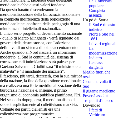
Stato nazionale. L'ideologia della questione
La Università
meridionale ebbe questi valori fondativi.
popolare
Da questo baratto discenderanno la
Completa
meridionalizzazione della burocrazia nazionale e
assenza
la completa indifferenza della popolazione
Un pò di Storia
meridionale nei confronti della pedagogia di una
Il Sud è rimasto
minoranza di intellettuali nazionalizzati.
indietro
L'unico serio progetto di decentramento razionale
Nord e Sud nel
- quello di Marco Minghetti - verrà liquidato dai
1861
governi della destra storica, con l'adozione
I divari regionali
definitiva di un sistema di totale accentramento.
La
Anche quando al Nord nascerà un riformismo
modernizzazione
moderato, al Sud la continuità del sistema di
Indietro
corruzione e di intimidazione sarà palese: per
Le classi
Gaetano Salvemini, Giolitti sarà “il ministro della
dirigenti
malavita” e “il mandante dei mazzieri”.
Meglio fuori che
Il fascismo, più tardi, decreterà, con la sua mistica
rossi
della nazione, la fine della questione meridionale,
C'era una volta il
ma realizzerà una forte meridionalizzazione della
Sud
burocrazia nazionale e, insieme, il primo
Il gigante macilento
organismo di economia pubblica pianificata, l'Iri.
Povertà assoluta
Nel secondo dopoguerra, il meridionalismo si
Tre punti d'attacco
salderà esplicitamente al collettivismo marxista.
Download
Collante dei partiti ciellenisti era una
I fatti di
collettivizzazione programmatica.
Verbicaro