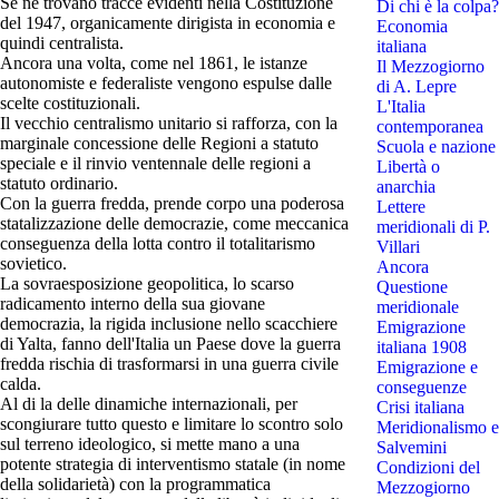
Se ne trovano tracce evidenti nella Costituzione
Di chi è la colpa?
del 1947, organicamente dirigista in economia e
Economia
quindi centralista.
italiana
Ancora una volta, come nel 1861, le istanze
Il Mezzogiorno
autonomiste e federaliste vengono espulse dalle
di A. Lepre
scelte costituzionali.
L'Italia
Il vecchio centralismo unitario si rafforza, con la
contemporanea
marginale concessione delle Regioni a statuto
Scuola e nazione
speciale e il rinvio ventennale delle regioni a
Libertà o
statuto ordinario.
anarchia
Con la guerra fredda, prende corpo una poderosa
Lettere
statalizzazione delle democrazie, come meccanica
meridionali di P.
conseguenza della lotta contro il totalitarismo
Villari
sovietico.
Ancora
La sovraesposizione geopolitica, lo scarso
Questione
radicamento interno della sua giovane
meridionale
democrazia, la rigida inclusione nello scacchiere
Emigrazione
di Yalta, fanno dell'Italia un Paese dove la guerra
italiana 1908
fredda rischia di trasformarsi in una guerra civile
Emigrazione e
calda.
conseguenze
Al di la delle dinamiche internazionali, per
Crisi italiana
scongiurare tutto questo e limitare lo scontro solo
Meridionalismo e
sul terreno ideologico, si mette mano a una
Salvemini
potente strategia di interventismo statale (in nome
Condizioni del
della solidarietà) con la programmatica
Mezzogiorno