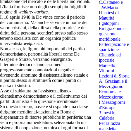
limitazione del mercato e delle libertà individuali.
C.Cattaneo e
L'Italia fornisce uno degli esempi più fulgidi di
J.W.Mario
regime di
welfare-warfare
.
Una tesi di
Il 18 aprile 1948 la Dc vince contro il pericolo
Maturità
del comunismo. Ma anche se vince in nome dei
I galoppini
valori cristiani, della difesa della proprietà e dei
Emigrazione e
diritti della persona, scenderà presto sullo stesso
questione
terreno socialista con un'organica politica
meridionale
interventista-
welfarista
.
Partecipazione e
Non a caso, le figure più importanti del partito
spartizione
democristiano, personalità liberali come De
Clientele ed
Gasperi e Sturzo, verranno emarginate.
ipocrisie
Il termine democristiano assumerà
Marcello
progressivamente connotazioni negative
Vittorini
divenendo sinonimo di assistenzialismo statale e
Lezioni di Storia
il partito stesso si strutturerà come i partiti di
A. Graziani e il
massa di sinistra.
Mezzogiorno
Asse di saldatura tra l'assistenzialismo-
Economia e
clientelismo democristiano e il collettivismo dei
Mezzogiorno
partiti di sinistra è la questione meridionale.
I Mezzogiorni
Su questo terreno, nasce e si espande una classe
d'Europa
dirigente meridional-nazionale a Roma e
3 mesi in
dispensatrice di risorse pubbliche in periferia: una
Calabria
vera e propria nomenklatura, selezionata da un
Per la razza
sistema di cooptazione, nemica di ogni forma di
maledetta