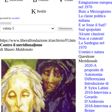
Emigrazione europea
nel 1970
Buio a Mezzogiorno
Reddit
La classe politica
powered by
social2s
italiana
E se fosse il Sud?
Valuta
Sud spopolato
Alcune citazioni
Non si contesti!
https://www.liberalfondazione.it/archivio/Fl.htm
La Sardegna nel
Contro il meridionalismo
1970
*
di
Mauro Maldonato
Uomini e natura
Questione
Meridionale
2020-A
proposito di
Autonomia
Differenziata
Introduzione di
P. Sylos Labini
2010-Intervista a
Gerardo
D'Ambrosio
2018-Intervista a
Beppe