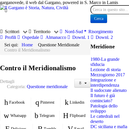
garganovede, il web dal Gargano, powered in S. Marco in Lamis
Cerca
Cerca
Scrittori
Territorio
Nord-Sud
Risorgimento
Profili
Ospedale
Almanacco
Downl. 1
Downl. 2
Sei qui:
Home
Questione Meridionale
Meridione
Contro il Meridionalismo
1980-La grande
sfiducia
Contro il Meridionalismo
Lezione di storia
Mezzogiorno 2017
Integrazione e
Dettagli
interdipendenza
Categoria:
Questione meridionale
Il sudocrate alienato
Il futuro è già
cominciato?
Facebook
Pinterest
Linkedin
Patologia dello
sviluppo
Whatsapp
Telegram
Flipboard
Le cattedrali nel
deserto
DC siciliana e mafia
Delicious
Tumblr
Email