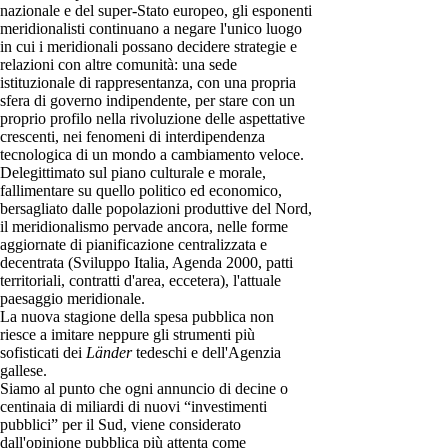
nazionale e del super-Stato europeo, gli esponenti
meridionalisti continuano a negare l'unico luogo
in cui i meridionali possano decidere strategie e
relazioni con altre comunità: una sede
istituzionale di rappresentanza, con una propria
sfera di governo indipendente, per stare con un
proprio profilo nella rivoluzione delle aspettative
crescenti, nei fenomeni di interdipendenza
tecnologica di un mondo a cambiamento veloce.
Delegittimato sul piano culturale e morale,
fallimentare su quello politico ed economico,
bersagliato dalle popolazioni produttive del Nord,
il meridionalismo pervade ancora, nelle forme
aggiornate di pianificazione centralizzata e
decentrata (Sviluppo Italia, Agenda 2000, patti
territoriali, contratti d'area, eccetera), l'attuale
paesaggio meridionale.
La nuova stagione della spesa pubblica non
riesce a imitare neppure gli strumenti più
sofisticati dei
Länder
tedeschi e dell'Agenzia
gallese.
Siamo al punto che ogni annuncio di decine o
centinaia di miliardi di nuovi “investimenti
pubblici” per il Sud, viene considerato
dall'opinione pubblica più attenta come