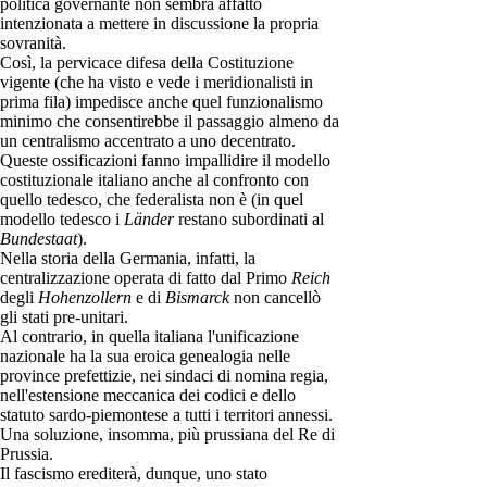
politica governante non sembra affatto
intenzionata a mettere in discussione la propria
sovranità.
Così, la pervicace difesa della Costituzione
vigente (che ha visto e vede i meridionalisti in
prima fila) impedisce anche quel funzionalismo
minimo che consentirebbe il passaggio almeno da
un centralismo accentrato a uno decentrato.
Queste ossificazioni fanno impallidire il modello
costituzionale italiano anche al confronto con
quello tedesco, che federalista non è (in quel
modello tedesco i
Länder
restano subordinati al
Bundestaat
).
Nella storia della Germania, infatti, la
centralizzazione operata di fatto dal Primo
Reich
degli
Hohenzollern
e di
Bismarck
non cancellò
gli stati pre-unitari.
Al contrario, in quella italiana l'unificazione
nazionale ha la sua eroica genealogia nelle
province prefettizie, nei sindaci di nomina regia,
nell'estensione meccanica dei codici e dello
statuto sardo-piemontese a tutti i territori annessi.
Una soluzione, insomma, più prussiana del Re di
Prussia.
Il fascismo erediterà, dunque, uno stato