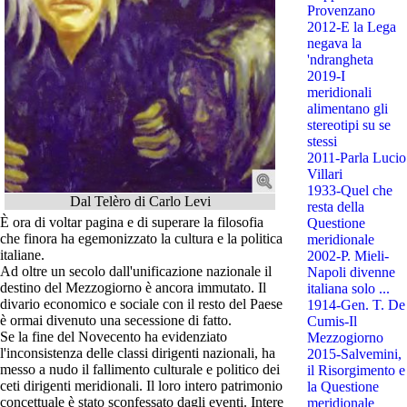
Provenzano
2012-E la Lega
negava la
'ndrangheta
2019-I
meridionali
alimentano gli
stereotipi su se
stessi
2011-Parla Lucio
Villari
1933-Quel che
Dal Telèro di Carlo Levi
resta della
È ora di voltar pagina e di superare la filosofia
Questione
che finora ha egemonizzato la cultura e la politica
meridionale
italiane.
2002-P. Mieli-
Ad oltre un secolo dall'unificazione nazionale il
Napoli divenne
destino del Mezzogiorno è ancora immutato. Il
italiana solo ...
divario economico e sociale con il resto del Paese
1914-Gen. T. De
è ormai divenuto una secessione di fatto.
Cumis-Il
Se la fine del Novecento ha evidenziato
Mezzogiorno
l'inconsistenza delle classi dirigenti nazionali, ha
2015-Salvemini,
messo a nudo il fallimento culturale e politico dei
il Risorgimento e
ceti dirigenti meridionali. Il loro intero patrimonio
la Questione
concettuale è stato sconfessato dagli eventi. Intere
meridionale