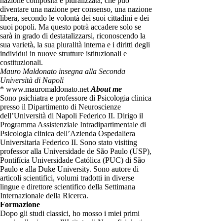
nazione composita e pluralizzata, che può
diventare una nazione per consenso, una nazione
libera, secondo le volontà dei suoi cittadini e dei
suoi popoli. Ma questo potrà accadere solo se
sarà in grado di destatalizzarsi, riconoscendo la
sua varietà, la sua pluralità interna e i diritti degli
individui in nuove strutture istituzionali e
costituzionali.
Mauro Maldonato insegna alla Seconda
Università di Napoli
* www.mauromaldonato.net
About me
Sono psichiatra e professore di Psicologia clinica
presso il Dipartimento di Neuroscienze
dell’Università di Napoli Federico II. Dirigo il
Programma Assistenziale Intradipartimentale di
Psicologia clinica dell’Azienda Ospedaliera
Universitaria Federico II. Sono stato visiting
professor alla Universidade de São Paulo (USP),
Pontifícia Universidade Católica (PUC) di São
Paulo e alla Duke University. Sono autore di
articoli scientifici, volumi tradotti in diverse
lingue e direttore scientifico della Settimana
Internazionale della Ricerca.
Formazione
Dopo gli studi classici, ho mosso i miei primi