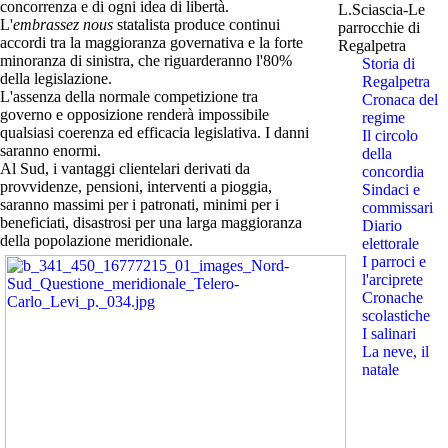
concorrenza e di ogni idea di libertà.
L.Sciascia-Le
L'
embrassez nous
statalista produce continui
parrocchie di
accordi tra la maggioranza governativa e la forte
Regalpetra
minoranza di sinistra, che riguarderanno l'80%
Storia di
della legislazione.
Regalpetra
L'assenza della normale competizione tra
Cronaca del
governo e opposizione renderà impossibile
regime
qualsiasi coerenza ed efficacia legislativa. I danni
Il circolo
saranno enormi.
della
Al Sud, i vantaggi clientelari derivati da
concordia
provvidenze, pensioni, interventi a pioggia,
Sindaci e
saranno massimi per i patronati, minimi per i
commissari
beneficiati, disastrosi per una larga maggioranza
Diario
della popolazione meridionale.
elettorale
I parroci e
l'arciprete
Cronache
scolastiche
I salinari
La neve, il
natale