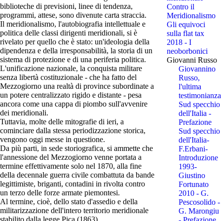
biblioteche di previsioni, linee di tendenza,
Contro il
programmi, attese, sono divenute carta straccia.
Meridionalismo
Il meridionalismo, l'autobiografia intellettuale e
Gli equivoci
politica delle classi dirigenti meridionali, si è
sulla flat tax
rivelato per quello che è stato: un'ideologia della
2018 - I
dipendenza e della irresponsabilità, la storia di un
neoborbonici
sistema di protezione e di una periferia politica.
Giovanni Russo
L'unificazione nazionale, la conquista militare
Giovannino
senza libertà costituzionale - che ha fatto del
Russo,
Mezzogiorno una realtà di province subordinate a
l'ultima
un potere centralizzato rigido e distante - pesa
testimonianza
ancora come una cappa di piombo sull'avvenire
Sud specchio
dei meridionali.
dell'Italia -
Tuttavia, molte delle mitografie di ieri, a
Prefazione
cominciare dalla stessa periodizzazione storica,
Sud specchio
vengono oggi messe in questione.
dell'Italia-
Da più parti, in sede storiografica, si ammette che
F.Erbani-
l'annessione del Mezzogiorno venne portata a
Introduzione
termine effettivamente solo nel 1870, alla fine
1993-
della decennale guerra civile combattuta da bande
Giustino
legittimiste, briganti, contadini in rivolta contro
Fortunato
un terzo delle forze armate piemontesi.
2010 - G.
Al termine, cioè, dello stato d'assedio e della
Pescosolido -
militarizzazione dell'intero territorio meridionale
G. Marongiu
stabilito dalla legge Pica (1863).
- Prefazione