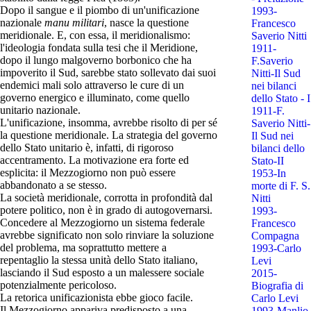
Dopo il sangue e il piombo di un'unificazione
1993-
nazionale
manu militari
, nasce la questione
Francesco
meridionale. E, con essa, il meridionalismo:
Saverio Nitti
l'ideologia fondata sulla tesi che il Meridione,
1911-
dopo il lungo malgoverno borbonico che ha
F.Saverio
impoverito il Sud, sarebbe stato sollevato dai suoi
Nitti-Il Sud
endemici mali solo attraverso le cure di un
nei bilanci
governo energico e illuminato, come quello
dello Stato - I
unitario nazionale.
1911-F.
L'unificazione, insomma, avrebbe risolto di per sé
Saverio Nitti-
la questione meridionale. La strategia del governo
Il Sud nei
dello Stato unitario è, infatti, di rigoroso
bilanci dello
accentramento. La motivazione era forte ed
Stato-II
esplicita: il Mezzogiorno non può essere
1953-In
abbandonato a se stesso.
morte di F. S.
La società meridionale, corrotta in profondità dal
Nitti
potere politico, non è in grado di autogovernarsi.
1993-
Concedere al Mezzogiorno un sistema federale
Francesco
avrebbe significato non solo rinviare la soluzione
Compagna
del problema, ma soprattutto mettere a
1993-Carlo
repentaglio la stessa unità dello Stato italiano,
Levi
lasciando il Sud esposto a un malessere sociale
2015-
potenzialmente pericoloso.
Biografia di
La retorica unificazionista ebbe gioco facile.
Carlo Levi
Il Mezzogiorno appariva predisposto a una
1993-Manlio