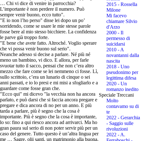
… Chi vi dice di venire in parrocchia?
2015 - Rossella
L’importante è non perdere il numero. Può
Milone
sempre venir buono, ecco tutto".
Mi facevo
"E io non l’ho perso" disse lei dopo un po’
chiamare Silvio
sorridendo, come se usare le mie stesse parole
d'Arzo
fosse bere al mio stesso bicchiere. La confidenza
2000 - Il
le parve già troppo forte.
permesso di
"E bene che avete fatto. Altroché. Voglio sperare
suicidarsi
che vi possa venir buono sul serio".
2010 - A
Neanche adesso si decise a parlare. Né più né
novantanni dalla
meno un bambino, vi dico. E allora, per farle
nascita
svuotar tutto il sacco, pensai che non c’era altro
2018 - Uno
mezzo che fare come se lei nemmeno ci fosse. Lì,
pseudonimo per
sullo scrittoio, c’era un lunario di cinque o sei
legittima difesa
anni passati, e io lo presi e mi misi a sfogliarlo e a
2020 - Un
guardare come fosse gran che.
romanzo inedito
"Ecco qui" mi dicevo "la vecchia non ha ancora
Speciale Treccani
parlato, e può darsi che si faccia ancora pregare e
Molto
pregare e dica ancora di no per un anno. E più
contavamo su di
tarda a parlare, più è segno che la cosa è
te
importante. Più è segno che la cosa è importante,
2022 - Gerarchia
lo so: fino a qui riesco ancora ad arrivarci. Ma ho
- Saggio sulle
gran paura sul serio di non poter servir più per un
rivoluzioni
caso del genere. Tutto questo è un’altra lingua per
2022 - A.
me … Sagre, olii santi, un matrimonio alla buona,
Ferraboschi -