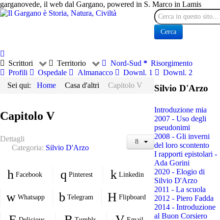
garganovede, il web dal Gargano, powered in S. Marco in Lamis
Cerca
Cerca
Scrittori
Territorio
Nord-Sud
Risorgimento
Profili
Ospedale
Almanacco
Downl. 1
Downl. 2
Sei qui:
Home
Casa d'altri
Capitolo V
Silvio D'Arzo
Introduzione mia
Capitolo V
2007 - Uso degli
pseudonimi
2008 - Gli inverni
Dettagli
del loro scontento
Categoria:
Silvio D'Arzo
I rapporti epistolari -
Ada Gorini
2020 - Elogio di
Facebook
Pinterest
Linkedin
Silvio D'Arzo
2011 - La scuola
Whatsapp
Telegram
Flipboard
2012 - Piero Fadda
2014 - Introduzione
al Buon Corsiero
Delicious
Tumblr
Email