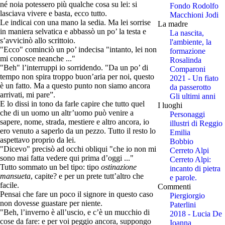
né noia potessero più qualche cosa su lei: si
Fondo Rodolfo
lasciava vivere e basta, ecco tutto.
Macchioni Jodi
Le indicai con una mano la sedia. Ma lei sorrise
La madre
in maniera selvatica e abbassò un po’ la testa e
La nascita,
s’avvicinò allo scrittoio.
l'ambiente, la
"Ecco" cominciò un po’ indecisa "intanto, lei non
formazione
mi conosce neanche ..."
Rosalinda
"Beh" l’interruppi io sorridendo. "Da un po’ di
Comparoni
tempo non spira troppo buon’aria per noi, questo
2021 - Un fiato
è un fatto. Ma a questo punto non siamo ancora
da passerotto
arrivati, mi pare”.
Gli ultimi anni
E lo dissi in tono da farle capire che tutto quel
I luoghi
che di un uomo un altr’uomo può venire a
Personaggi
sapere, nome, strada, mestiere e altro ancora, io
illustri di Reggio
ero venuto a saperlo da un pezzo. Tutto il resto lo
Emilia
aspettavo proprio da lei.
Bobbio
"Dicevo" precisò ad occhi obliqui "che io non mi
Cerreto Alpi
sono mai fatta vedere qui prima d’oggi ..."
Cerreto Alpi:
Tutto sommato un bel tipo: tipo
ostinazione
incanto di pietra
mansueta
, capite? e per un prete tutt’altro che
e parole.
facile.
Commenti
Pensai che fare un poco il signore in questo caso
Piergiorgio
non dovesse guastare per niente.
Paterlini
"Beh, l’inverno è all’uscio, e c’è un mucchio di
2018 - Lucia De
cose da fare: e per voi peggio ancora, suppongo
Ioanna