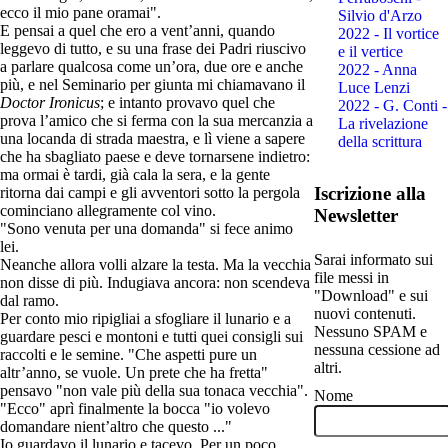
ecco il mio pane oramai".
Silvio d'Arzo
E pensai a quel che ero a vent’anni, quando
2022 - Il vortice
leggevo di tutto, e su una frase dei Padri riuscivo
e il vertice
a parlare qualcosa come un’ora, due ore e anche
2022 - Anna
più, e nel Seminario per giunta mi chiamavano il
Luce Lenzi
Doctor Ironicus
; e intanto provavo quel che
2022 - G. Conti -
prova l’amico che si ferma con la sua mercanzia a
La rivelazione
una locanda di strada maestra, e lì viene a sapere
della scrittura
che ha sbagliato paese e deve tornarsene indietro:
ma ormai è tardi, già cala la sera, e la gente
Iscrizione alla
ritorna dai campi e gli avventori sotto la pergola
cominciano allegramente col vino.
Newsletter
"Sono venuta per una domanda" si fece animo
lei.
Sarai informato sui
Neanche allora volli alzare la testa. Ma la vecchia
file messi in
non disse di più. Indugiava ancora: non scendeva
"Download" e sui
dal ramo.
nuovi contenuti.
Per conto mio ripigliai a sfogliare il lunario e a
Nessuno SPAM e
guardare pesci e montoni e tutti quei consigli sui
nessuna cessione ad
raccolti e le semine. "Che aspetti pure un
altri.
altr’anno, se vuole. Un prete che ha fretta"
pensavo "non vale più della sua tonaca vecchia".
Nome
"Ecco" aprì finalmente la bocca "io volevo
domandare nient’altro che questo ..."
Io guardavo il lunario e tacevo. Per un poco