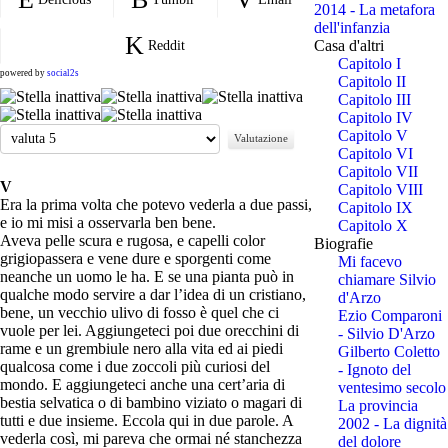
2014 - La metafora
dell'infanzia
Casa d'altri
Reddit
Capitolo I
powered by
social2s
Capitolo II
Capitolo III
Capitolo IV
Valuta
Capitolo V
Capitolo VI
Capitolo VII
V
Capitolo VIII
Era la prima volta che potevo vederla a due passi,
Capitolo IX
e io mi misi a osservarla ben bene.
Capitolo X
Aveva pelle scura e rugosa, e capelli color
Biografie
grigiopassera e vene dure e sporgenti come
Mi facevo
neanche un uomo le ha. E se una pianta può in
chiamare Silvio
qualche modo servire a dar l’idea di un cristiano,
d'Arzo
bene, un vecchio ulivo di fosso è quel che ci
Ezio Comparoni
vuole per lei. Aggiungeteci poi due orecchini di
- Silvio D'Arzo
rame e un grembiule nero alla vita ed ai piedi
Gilberto Coletto
qualcosa come i due zoccoli più curiosi del
- Ignoto del
mondo. E aggiungeteci anche una cert’aria di
ventesimo secolo
bestia selvatica o di bambino viziato o magari di
La provincia
tutti e due insieme. Eccola qui in due parole. A
2002 - La dignità
vederla così, mi pareva che ormai né stanchezza
del dolore