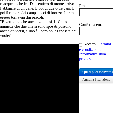
ritacque anche lei. Dal sentiero di monte arrivò
Email
l’abbaiare di un cane. E poi di due o tre cani. E
poi il rumore dei campanacci di bronzo. I primi
greggi tornavan dai pascoli.
"È vero o no che anche voi … sì, la Chiesa …
Conferma email
ammette che due che si sono sposati possono
anche dividersi, e uno è libero poi di sposare chi
vuole?"
Accetto i
Termini
e condizioni
e i
Informativa sulla
privacy
Qui ti puoi iscrivere 
Annulla l'iscrizione