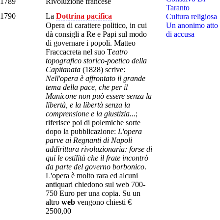
1789
Rivoluzione francese
Taranto
1790
La
Dottrina pacifica
Cultura religiosa
Opera di carattere politico, in cui
Un anonimo atto
dà consigli a Re e Papi sul modo
di accusa
di governare i popoli. Matteo
Fraccacreta nel suo T
eatro
topografico storico-poetico della
Capitanata
(1828) scrive:
Nell'opera è affrontato il grande
tema della pace, che per il
Manicone non può essere senza la
libertà, e la libertà senza la
comprensione e la giustizia..
.;
riferisce poi di polemiche sorte
dopo la pubblicazione:
L'opera
parve ai Regnanti di Napoli
addirittura rivoluzionaria: forse di
qui le ostilità che il frate incontrò
da parte del governo borbonico
.
L'opera è molto rara ed alcuni
antiquari chiedono sul web 700-
750 Euro per una copia. Su un
altro
web
vengono chiesti €
2500,00