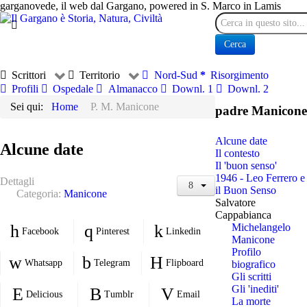
garganovede, il web dal Gargano, powered in S. Marco in Lamis
Cerca
Cerca
Scrittori
Territorio
Nord-Sud
Risorgimento
Profili
Ospedale
Almanacco
Downl. 1
Downl. 2
Sei qui:
Home
P. M. Manicone
padre Manicone
Alcune date
Alcune date
Il contesto
Il 'buon senso'
1946 - Leo Ferrero e
Dettagli
il Buon Senso
Categoria:
Manicone
Salvatore
Cappabianca
Michelangelo
Facebook
Pinterest
Linkedin
Manicone
Profilo
Whatsapp
Telegram
Flipboard
biografico
Gli scritti
Gli 'inediti'
Delicious
Tumblr
Email
La morte