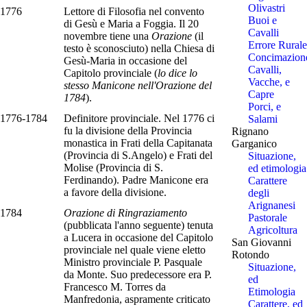
Olivastri
1776
Lettore di Filosofia nel convento
Buoi e
di Gesù e Maria a Foggia. Il 20
Cavalli
novembre tiene una
Orazione
(il
Errore Rurale
testo è sconosciuto) nella Chiesa di
Concimazion
Gesù-Maria in occasione del
Cavalli,
Capitolo provinciale (
lo dice lo
Vacche, e
stesso Manicone nell'Orazione del
Capre
1784
).
Porci, e
1776-1784
Definitore provinciale. Nel 1776 ci
Salami
fu la divisione della Provincia
Rignano
monastica in Frati della Capitanata
Garganico
(Provincia di S.Angelo) e Frati del
Situazione,
Molise (Provincia di S.
ed etimologia
Ferdinando). Padre Manicone era
Carattere
a favore della divisione.
degli
Arignanesi
1784
Orazione di Ringraziamento
Pastorale
(pubblicata l'anno seguente) tenuta
Agricoltura
a Lucera in occasione del Capitolo
San Giovanni
provinciale nel quale viene eletto
Rotondo
Ministro provinciale P. Pasquale
Situazione,
da Monte. Suo predecessore era P.
ed
Francesco M. Torres da
Etimologia
Manfredonia, aspramente criticato
Carattere, ed