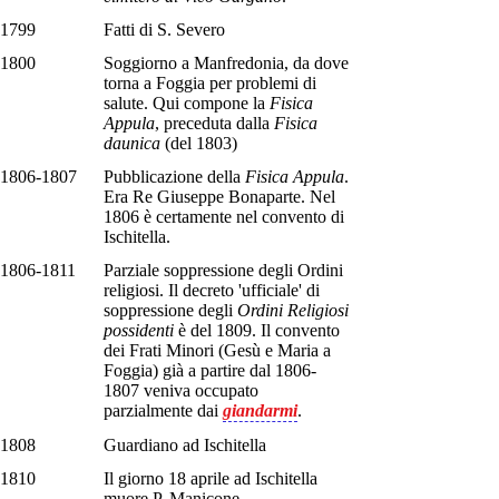
1799
Fatti di S. Severo
1800
Soggiorno a Manfredonia, da dove
torna a Foggia per problemi di
salute. Qui compone la
Fisica
Appula
, preceduta dalla
Fisica
daunica
(del 1803)
1806-1807
Pubblicazione della
Fisica Appula
.
Era Re Giuseppe Bonaparte. Nel
1806 è certamente nel convento di
Ischitella.
1806-1811
Parziale soppressione degli Ordini
religiosi. Il decreto 'ufficiale' di
soppressione degli
Ordini Religiosi
possidenti
è del 1809. Il convento
dei Frati Minori (Gesù e Maria a
Foggia) già a partire dal 1806-
1807 veniva occupato
parzialmente dai
giandarmi
.
1808
Guardiano ad Ischitella
1810
Il giorno 18 aprile ad Ischitella
muore P. Manicone