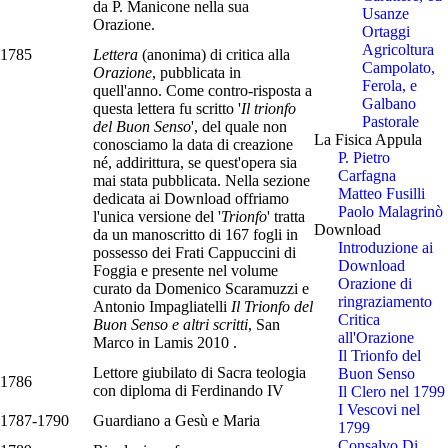
da P. Manicone nella sua
Usanze
Orazione.
Ortaggi
Agricoltura
1785
Lettera
(anonima) di critica alla
Campolato,
Orazione
, pubblicata in
Ferola, e
quell'anno. Come contro-risposta a
Galbano
questa lettera fu scritto '
Il trionfo
Pastorale
del Buon Senso
', del quale non
La Fisica Appula
conosciamo la data di creazione
P. Pietro
né, addirittura, se quest'opera sia
Carfagna
mai stata pubblicata. Nella sezione
Matteo Fusilli
dedicata ai Download offriamo
Paolo Malagrinò
l'unica versione del '
Trionfo
' tratta
Download
da un manoscritto di 167 fogli in
Introduzione ai
possesso dei Frati Cappuccini di
Download
Foggia e presente nel volume
Orazione di
curato da Domenico Scaramuzzi e
ringraziamento
Antonio Impagliatelli
Il Trionfo del
Critica
Buon Senso e altri scritti
, San
all'Orazione
Marco in Lamis 2010 .
Il Trionfo del
Lettore giubilato di Sacra teologia
Buon Senso
1786
con diploma di Ferdinando IV
Il Clero nel 1799
I Vescovi nel
1787-1790
Guardiano a Gesù e Maria
1799
Consalvo Di