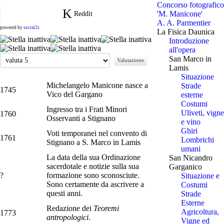
Concorso fotografico
'M. Manicone'
Reddit
A. A. Parmentier
powered by
social2s
La Fisica Daunica
Introduzione
all'opera
Valuta
San Marco in
Lamis
Situazione
Michelangelo Manicone nasce a
Strade
1745
Vico del Gargano
esterne
Costumi
Ingresso tra i Frati Minori
Uliveti, vigne
1760
Osservanti a Stignano
e vino
Ghiri
Voti temporanei nel convento di
1761
Lombrichi
Stignano a S. Marco in Lamis
umani
La data della sua Ordinazione
San Nicandro
sacerdotale e notizie sulla sua
Garganico
?
formazione sono sconosciute.
Situazione e
Sono certamente da ascrivere a
Costumi
questi anni.
Strade
Esterne
Redazione dei
Teoremi
Agricoltura,
1773
antropologici
.
Vigne ed