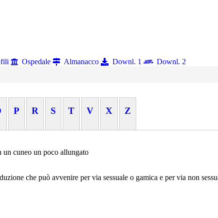
fili
Ospedale
Almanacco
Downl. 1
Downl. 2
O
P
R
S
T
V
X
Z
on un cuneo un poco allungato
roduzione che può avvenire per via sessuale o gamica e per via non sessu