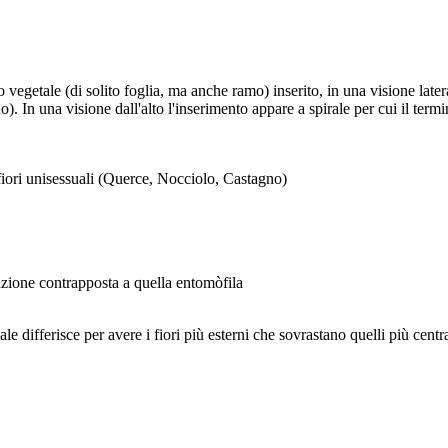
 vegetale (di solito foglia, ma anche ramo) inserito, in una visione later
o). In una visione dall'alto l'inserimento appare a spirale per cui il term
e fiori unisessuali (Querce, Nocciolo, Castagno)
nazione contrapposta a quella entomòfila
differisce per avere i fiori più esterni che sovrastano quelli più centra