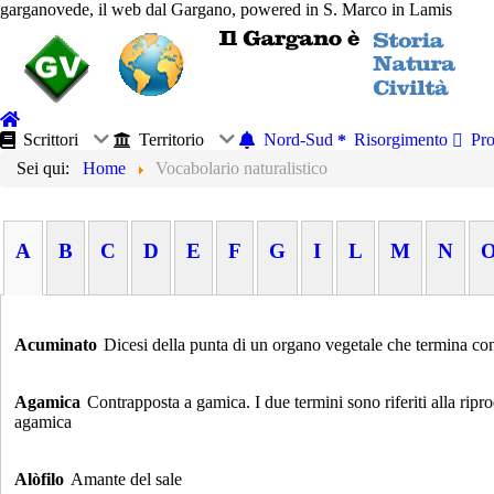
garganovede, il web dal Gargano, powered in S. Marco in Lamis
Scrittori
Territorio
Nord-Sud
Risorgimento
Pro
Sei qui:
Home
Vocabolario naturalistico
A
B
C
D
E
F
G
I
L
M
N
Acuminato
Dicesi della punta di un organo vegetale che termina c
Agamica
Contrapposta a gamica. I due termini sono riferiti alla rip
agamica
Alòfilo
Amante del sale