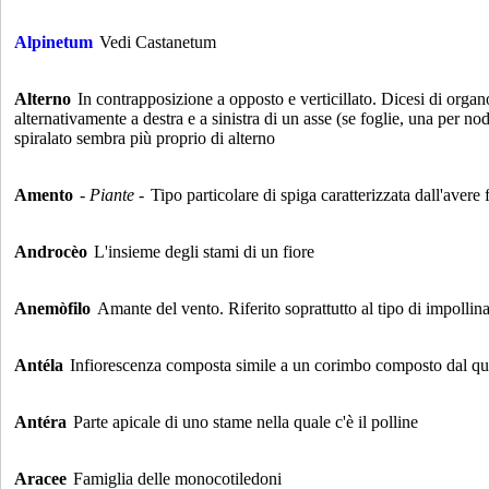
Alpinetum
Vedi Castanetum
Alterno
In contrapposizione a opposto e verticillato. Dicesi di organo
alternativamente a destra e a sinistra di un asse (se foglie, una per nod
spiralato sembra più proprio di alterno
Amento
- Piante -
Tipo particolare di spiga caratterizzata dall'aver
Androcèo
L'insieme degli stami di un fiore
Anemòfilo
Amante del vento. Riferito soprattutto al tipo di impolli
Antéla
Infiorescenza composta simile a un corimbo composto dal quale 
Antéra
Parte apicale di uno stame nella quale c'è il polline
Aracee
Famiglia delle monocotiledoni