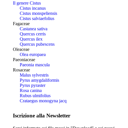
Il genere Cistus
Cistus incanus
Cistus monspeliensis
Cistus salviaefolius
Fagaceae
Castanea sativa
Quercus cerris
Quercus ilex
Quercus pubescens
Oleaceae
Olea europaea
Paeoniaceae
Paeonia mascula
Rosaceae
Malus sylvestris
Pyrus amygdaliformis
Pyrus pyraster
Rosa canina
Rubus ulmifolius
Crataegus monogyna jacq
Iscrizione alla Newsletter