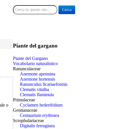
Cerca
Cerca
Piante del gargano
Piante del Gargano
Vocabolario naturalistico
Ranunculaceae
Anemone apennina
Anemone hortensis
Ranunculus ficariaeformis
Clematis vitalba
Clematis flammula
Primulaceae
ale o
Cyclamen hederifolium
Gentianaceae
Centaurium erythraea
Scrophulariaceae
Digitalis ferruginea