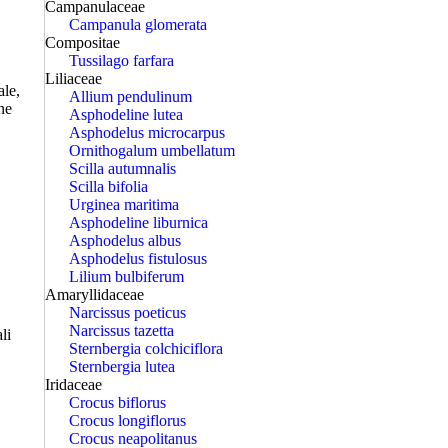
Campanulaceae
Campanula glomerata
Compositae
Tussilago farfara
Liliaceae
ale,
Allium pendulinum
ine
Asphodeline lutea
Asphodelus microcarpus
Ornithogalum umbellatum
Scilla autumnalis
Scilla bifolia
Urginea maritima
Asphodeline liburnica
Asphodelus albus
Asphodelus fistulosus
Lilium bulbiferum
Amaryllidaceae
Narcissus poeticus
Narcissus tazetta
li
Sternbergia colchiciflora
Sternbergia lutea
Iridaceae
Crocus biflorus
Crocus longiflorus
Crocus neapolitanus