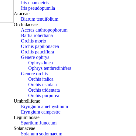
Iris chamaeiris
Iris pseudopumila
Araceae
Biarum tenuifolium
Orchidaceae
Aceras anthropophorum
Barlia robertiana
Orchis morio
Orchis papilionacea
Orchis pauciflora
Genere ophrys
Ophrys lutea
Ophrys tenthredinifera
Genere orchis
Orchis italica
Orchis ustulata
Orchis tridentata
Orchis purpurea
Umbrelliferae
Eryngium amethystinum
Eryngium campestre
Leguminosae
Spartium Junceum
Solanaceae
Solanum sodomaeum