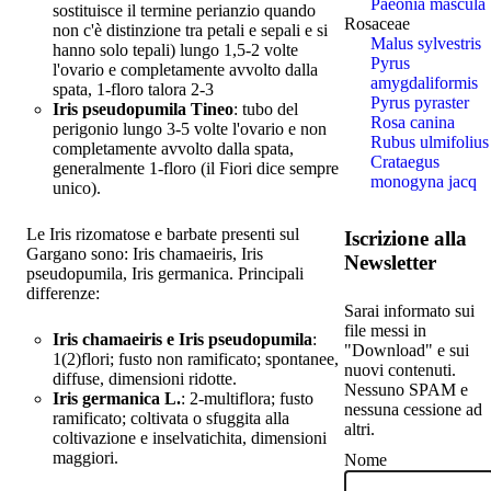
Paeonia mascula
sostituisce il termine perianzio quando
Rosaceae
non c'è distinzione tra petali e sepali e si
Malus sylvestris
hanno solo tepali) lungo 1,5-2 volte
Pyrus
l'ovario e completamente avvolto dalla
amygdaliformis
spata, 1-floro talora 2-3
Pyrus pyraster
Iris pseudopumila Tineo
: tubo del
Rosa canina
perigonio lungo 3-5 volte l'ovario e non
Rubus ulmifolius
completamente avvolto dalla spata,
Crataegus
generalmente 1-floro (il Fiori dice sempre
monogyna jacq
unico).
Le Iris rizomatose e barbate presenti sul
Iscrizione alla
Gargano sono: Iris chamaeiris, Iris
Newsletter
pseudopumila, Iris germanica. Principali
differenze:
Sarai informato sui
file messi in
Iris chamaeiris e Iris pseudopumila
:
"Download" e sui
1(2)flori; fusto non ramificato; spontanee,
nuovi contenuti.
diffuse, dimensioni ridotte.
Nessuno SPAM e
Iris germanica L.
: 2-multiflora; fusto
nessuna cessione ad
ramificato; coltivata o sfuggita alla
altri.
coltivazione e inselvatichita, dimensioni
maggiori.
Nome