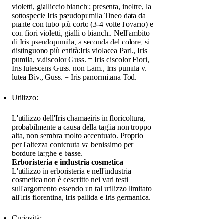
violetti, gialliccio bianchi; presenta, inoltre, la
sottospecie Iris pseudopumila Tineo data da
piante con tubo più corto (3-4 volte l'ovario) e
con fiori violetti, gialli o bianchi. Nell'ambito
di Iris pseudopumila, a seconda del colore, si
distinguono più entità:Iris violacea Parl., Iris
pumila, v.discolor Guss. = Iris discolor Fiori,
Iris lutescens Guss. non Lam., Iris pumila v.
lutea Biv., Guss. = Iris panormitana Tod.
Utilizzo:
L'utilizzo dell'Iris chamaeiris in floricoltura,
probabilmente a causa della taglia non troppo
alta, non sembra molto accentuato. Proprio
per l'altezza contenuta va benissimo per
bordure larghe e basse.
Erboristeria e industria cosmetica
L'utilizzo in erboristeria e nell'industria
cosmetica non è descritto nei vari testi
sull'argomento essendo un tal utilizzo limitato
all'Iris florentina, Iris pallida e Iris germanica.
Curiosità: