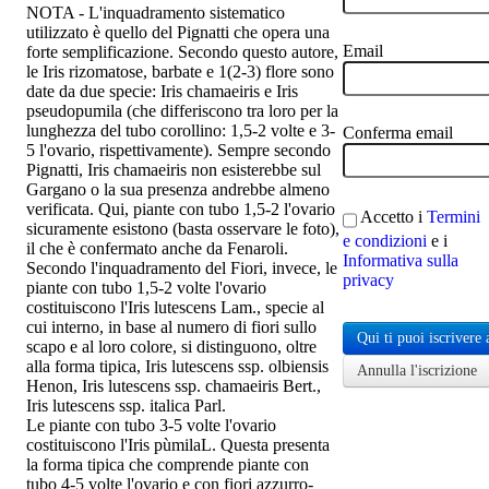
NOTA - L'inquadramento sistematico
utilizzato è quello del Pignatti che opera una
Email
forte semplificazione. Secondo questo autore,
le Iris rizomatose, barbate e 1(2-3) flore sono
date da due specie: Iris chamaeiris e Iris
pseudopumila (che differiscono tra loro per la
lunghezza del tubo corollino: 1,5-2 volte e 3-
Conferma email
5 l'ovario, rispettivamente). Sempre secondo
Pignatti, Iris chamaeiris non esisterebbe sul
Gargano o la sua presenza andrebbe almeno
verificata. Qui, piante con tubo 1,5-2 l'ovario
Accetto i
Termini
sicuramente esistono (basta osservare le foto),
e condizioni
e i
il che è confermato anche da Fenaroli.
Informativa sulla
Secondo l'inquadramento del Fiori, invece, le
privacy
piante con tubo 1,5-2 volte l'ovario
costituiscono l'Iris lutescens Lam., specie al
cui interno, in base al numero di fiori sullo
Qui ti puoi iscrivere 
scapo e al loro colore, si distinguono, oltre
alla forma tipica, Iris lutescens ssp. olbiensis
Annulla l'iscrizione
Henon, Iris lutescens ssp. chamaeiris Bert.,
Iris lutescens ssp. italica Parl.
Le piante con tubo 3-5 volte l'ovario
costituiscono l'Iris pùmilaL. Questa presenta
la forma tipica che comprende piante con
tubo 4-5 volte l'ovario e con fiori azzurro-