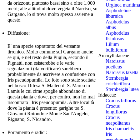
da orizzonti piuttosto bassi sino a oltre 1.000
Urginea maritima
metri; alle altitudini dove vegeta il Narciso, su
Asphodeline
Gargano, lo si trova molto spesso assieme a
liburnica
questo.
Asphodelus
albus
Asphodelus
Diffusione:
fistulosus
Lilium
E' una specie soprattutto del versante
bulbiferum
tirrenico. Molto comune sul Gargano anche
Amaryllidaceae
se qui, e nel resto della Puglia, secondo il
Narcissus
Pignatti, non esisterebbe e le varie
poeticus
segnalazioni (da verificare) sarebbero
Narcissus tazetta
probabilmente da ascrivere a confusione con
Sternbergia
Iris pseudopumila. Le foto sono state scattate
colchiciflora
nel bosco Difesa S. Matteo di S. Marco in
Sternbergia lutea
Lamis le cui cime spoglie abbondano di
Iridaceae
questa pianta e dove, per contro, non ho mai
Crocus biflorus
riscontrato l'Iris pseudopumila. Altre località
Crocus
dove la pianta è presente: garighe tra S.
longiflorus
Giovanni Rotondo e Monte Sant'Angelo,
Crocus
Rignano, S. Nicandro.
neapolitanus
Iris chamaeiris
Portamento e radici:
Iris
pseudopumila