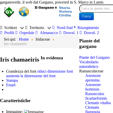
garganovede, il web dal Gargano, powered in S. Marco in Lamis
Cerca
Cerca
Scrittori
Territorio
Nord-Sud
Risorgimento
Profili
Ospedale
Almanacco
Downl. 1
Downl. 2
Sei qui:
Home
Iridaceae
Piante del
Iris chamaeiris
gargano
In evidenza
Piante del Gargano
Iris chamaeiris
Vocabolario
naturalistico
Ranunculaceae
Grandezza del font
riduci dimensione font
Anemone
aumenta la dimensione del font
apennina
Stampa
Anemone
Email
hortensis
Ranunculus
ficariaeformis
Caratteristiche
Clematis vitalba
Clematis
Immagine:
flammula