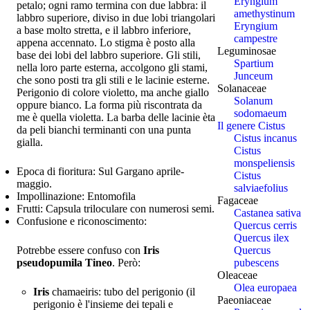
Eryngium
petalo; ogni ramo termina con due labbra: il
amethystinum
labbro superiore, diviso in due lobi triangolari
Eryngium
a base molto stretta, e il labbro inferiore,
campestre
appena accennato. Lo stigma è posto alla
Leguminosae
base dei lobi del labbro superiore. Gli stili,
Spartium
nella loro parte esterna, accolgono gli stami,
Junceum
che sono posti tra gli stili e le lacinie esterne.
Solanaceae
Perigonio di colore violetto, ma anche giallo
Solanum
oppure bianco. La forma più riscontrata da
sodomaeum
me è quella violetta. La barba delle lacinie èta
Il genere Cistus
da peli bianchi terminanti con una punta
Cistus incanus
gialla.
Cistus
monspeliensis
Epoca di fioritura:
Sul Gargano aprile-
Cistus
maggio.
salviaefolius
Impollinazione:
Entomofila
Fagaceae
Frutti:
Capsula triloculare con numerosi semi.
Castanea sativa
Confusione e riconoscimento:
Quercus cerris
Quercus ilex
Quercus
Potrebbe essere confuso con
Iris
pubescens
pseudopumila Tineo
. Però:
Oleaceae
Olea europaea
Iris
chamaeiris: tubo del perigonio (il
Paeoniaceae
perigonio è l'insieme dei tepali e