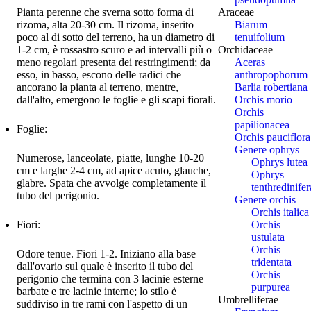
Araceae
Pianta perenne che sverna sotto forma di
Biarum
rizoma, alta 20-30 cm. Il rizoma, inserito
tenuifolium
poco al di sotto del terreno, ha un diametro di
Orchidaceae
1-2 cm, è rossastro scuro e ad intervalli più o
Aceras
meno regolari presenta dei restringimenti; da
anthropophorum
esso, in basso, escono delle radici che
Barlia robertiana
ancorano la pianta al terreno, mentre,
Orchis morio
dall'alto, emergono le foglie e gli scapi fiorali.
Orchis
papilionacea
Foglie:
Orchis pauciflora
Genere ophrys
Numerose, lanceolate, piatte, lunghe 10-20
Ophrys lutea
cm e larghe 2-4 cm, ad apice acuto, glauche,
Ophrys
glabre. Spata che avvolge completamente il
tenthredinifer
tubo del perigonio.
Genere orchis
Orchis italica
Orchis
Fiori:
ustulata
Orchis
Odore tenue. Fiori 1-2. Iniziano alla base
tridentata
dall'ovario sul quale è inserito il tubo del
Orchis
perigonio che termina con 3 lacinie esterne
purpurea
barbate e tre lacinie interne; lo stilo è
Umbrelliferae
suddiviso in tre rami con l'aspetto di un