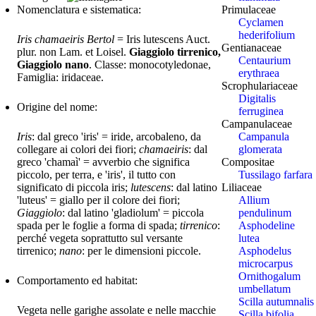
Primulaceae
Nomenclatura e sistematica:
Cyclamen
hederifolium
Iris chamaeiris Bertol
= Iris lutescens Auct.
Gentianaceae
plur. non Lam. et Loisel.
Giaggiolo tirrenico,
Centaurium
Giaggiolo nano
. Classe: monocotyledonae,
erythraea
Famiglia: iridaceae.
Scrophulariaceae
Digitalis
Origine del nome:
ferruginea
Campanulaceae
Campanula
Iris
: dal greco 'iris' = iride, arcobaleno, da
glomerata
collegare ai colori dei fiori;
chamaeiris
: dal
Compositae
greco 'chamaì' = avverbio che significa
Tussilago farfara
piccolo, per terra, e 'iris', il tutto con
Liliaceae
significato di piccola iris;
lutescens
: dal latino
Allium
'luteus' = giallo per il colore dei fiori;
pendulinum
Giaggiolo
: dal latino 'gladiolum' = piccola
Asphodeline
spada per le foglie a forma di spada;
tirrenico
:
lutea
perché vegeta soprattutto sul versante
Asphodelus
tirrenico;
nano
: per le dimensioni piccole.
microcarpus
Ornithogalum
Comportamento ed habitat:
umbellatum
Scilla autumnalis
Vegeta nelle garighe assolate e nelle macchie
Scilla bifolia