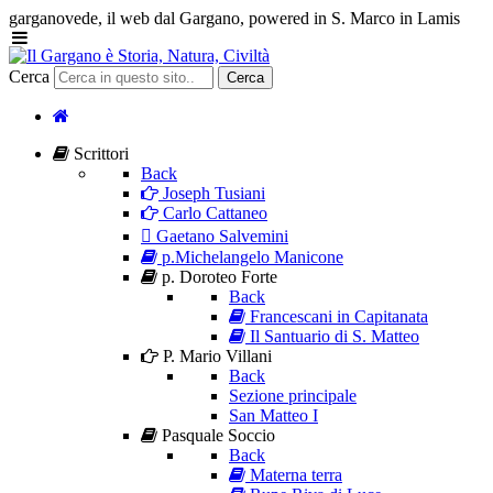
garganovede, il web dal Gargano, powered in S. Marco in Lamis
Cerca
Cerca
Scrittori
Back
Joseph Tusiani
Carlo Cattaneo
Gaetano Salvemini
p.Michelangelo Manicone
p. Doroteo Forte
Back
Francescani in Capitanata
Il Santuario di S. Matteo
P. Mario Villani
Back
Sezione principale
San Matteo I
Pasquale Soccio
Back
Materna terra