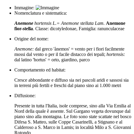
Immagine:
Nomenclatura e sistematica:
Anemone
hortensis L.= Anemone stellata Lam.
Anemone
fior-stella
. Classe: dicotyledonae, Famiglia: ranunculaceae
Origine del nome:
Anemone:
dal greco 'ànemos' = vento per i fiori facilmente
mossi dal vento o per il facile distacco dei tepali;
hortensis:
dal latino 'hortus' = orto, giardino, parco
Comportamento ed habitat:
Cresce abbondante e diffuso sia nei pascoli aridi e sassosi sia
in terreni più fertili e freschi dal piano sino ai 1.000 metri
Diffusione:
Presente in tutta l'Italia, isole comprese, sino alla Via Emilia al
Nord della quale è assente. Sul Gargano vegeta dovunque dal
piano sino alla montagna. Le foto sono state scattate nel bosco
Difesa S. Matteo, sulle Coppe Casarinelli, a Stignano e al
Calderoso a S. Marco in Lamis; in località Milo a S. Giovanni
Rotondo