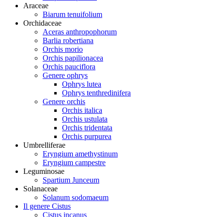
Araceae
Biarum tenuifolium
Orchidaceae
Aceras anthropophorum
Barlia robertiana
Orchis morio
Orchis papilionacea
Orchis pauciflora
Genere ophrys
Ophrys lutea
Ophrys tenthredinifera
Genere orchis
Orchis italica
Orchis ustulata
Orchis tridentata
Orchis purpurea
Umbrelliferae
Eryngium amethystinum
Eryngium campestre
Leguminosae
Spartium Junceum
Solanaceae
Solanum sodomaeum
Il genere Cistus
Cistus incanus