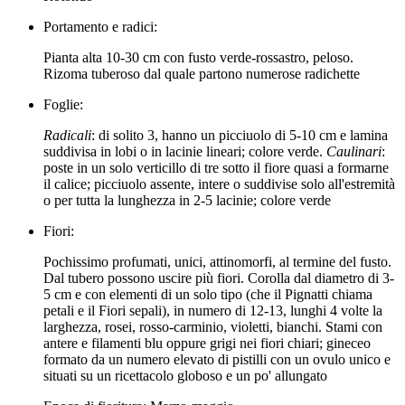
Portamento e radici:
Pianta alta 10-30 cm con fusto verde-rossastro, peloso.
Rizoma tuberoso dal quale partono numerose radichette
Foglie:
Radicali
: di solito 3, hanno un picciuolo di 5-10 cm e lamina
suddivisa in lobi o in lacinie lineari; colore verde.
Caulinari
:
poste in un solo verticillo di tre sotto il fiore quasi a formarne
il calice; picciuolo assente, intere o suddivise solo all'estremità
o per tutta la lunghezza in 2-5 lacinie; colore verde
Fiori:
Pochissimo profumati, unici, attinomorfi, al termine del fusto.
Dal tubero possono uscire più fiori. Corolla dal diametro di 3-
5 cm e con elementi di un solo tipo (che il Pignatti chiama
petali e il Fiori sepali), in numero di 12-13, lunghi 4 volte la
larghezza, rosei, rosso-carminio, violetti, bianchi. Stami con
antere e filamenti blu oppure grigi nei fiori chiari; gineceo
formato da un numero elevato di pistilli con un ovulo unico e
situati su un ricettacolo globoso e un po' allungato