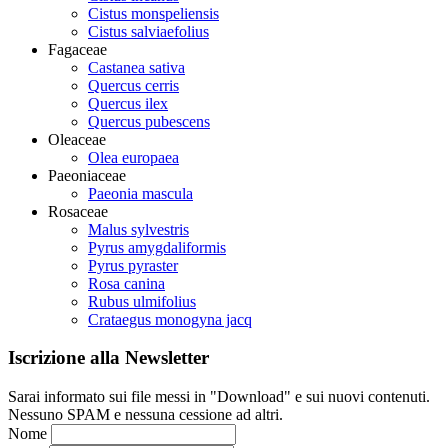
Cistus monspeliensis
Cistus salviaefolius
Fagaceae
Castanea sativa
Quercus cerris
Quercus ilex
Quercus pubescens
Oleaceae
Olea europaea
Paeoniaceae
Paeonia mascula
Rosaceae
Malus sylvestris
Pyrus amygdaliformis
Pyrus pyraster
Rosa canina
Rubus ulmifolius
Crataegus monogyna jacq
Iscrizione alla Newsletter
Sarai informato sui file messi in "Download" e sui nuovi contenuti.
Nessuno SPAM e nessuna cessione ad altri.
Nome