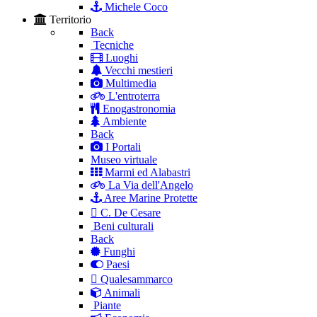
Michele Coco
Territorio
Back
Tecniche
Luoghi
Vecchi mestieri
Multimedia
L'entroterra
Enogastronomia
Ambiente
Back
I Portali
Museo virtuale
Marmi ed Alabastri
La Via dell'Angelo
Aree Marine Protette
C. De Cesare
Beni culturali
Back
Funghi
Paesi
Qualesammarco
Animali
Piante