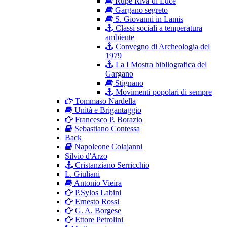
Rupe Riva di Luce
Gargano segreto
S. Giovanni in Lamis
Classi sociali a temperatura
ambiente
Convegno di Archeologia del
1979
La I Mostra bibliografica del
Gargano
Stignano
Movimenti popolari di sempre
Tommaso Nardella
Unità e Brigantaggio
Francesco P. Borazio
Sebastiano Contessa
Back
Napoleone Colajanni
Silvio d'Arzo
Cristanziano Serricchio
L. Giuliani
Antonio Vieira
P.Sylos Labini
Ernesto Rossi
G. A. Borgese
Ettore Petrolini