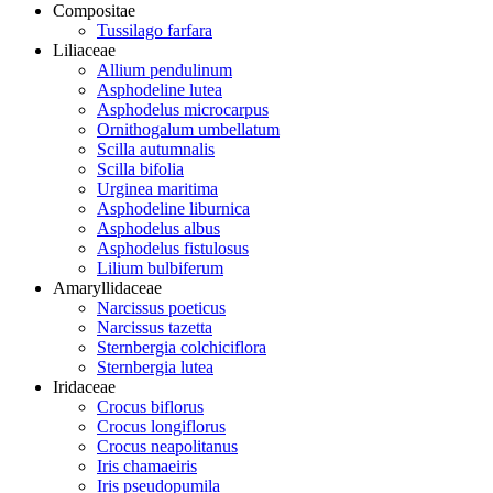
Compositae
Tussilago farfara
Liliaceae
Allium pendulinum
Asphodeline lutea
Asphodelus microcarpus
Ornithogalum umbellatum
Scilla autumnalis
Scilla bifolia
Urginea maritima
Asphodeline liburnica
Asphodelus albus
Asphodelus fistulosus
Lilium bulbiferum
Amaryllidaceae
Narcissus poeticus
Narcissus tazetta
Sternbergia colchiciflora
Sternbergia lutea
Iridaceae
Crocus biflorus
Crocus longiflorus
Crocus neapolitanus
Iris chamaeiris
Iris pseudopumila