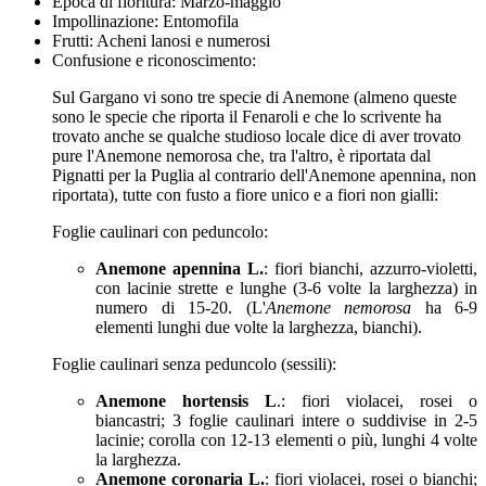
Epoca di fioritura:
Marzo-maggio
Impollinazione:
Entomofila
Frutti:
Acheni lanosi e numerosi
Confusione e riconoscimento:
Sul Gargano vi sono tre specie di Anemone (almeno queste
sono le specie che riporta il Fenaroli e che lo scrivente ha
trovato anche se qualche studioso locale dice di aver trovato
pure l'Anemone nemorosa che, tra l'altro, è riportata dal
Pignatti per la Puglia al contrario dell'Anemone apennina, non
riportata), tutte con fusto a fiore unico e a fiori non gialli:
Foglie caulinari con peduncolo:
Anemone apennina L.
: fiori bianchi, azzurro-violetti,
con lacinie strette e lunghe (3-6 volte la larghezza) in
numero di 15-20. (L'
Anemone nemorosa
ha 6-9
elementi lunghi due volte la larghezza, bianchi).
Foglie caulinari senza peduncolo (sessili):
Anemone hortensis L
.: fiori violacei, rosei o
biancastri; 3 foglie caulinari intere o suddivise in 2-5
lacinie; corolla con 12-13 elementi o più, lunghi 4 volte
la larghezza.
Anemone coronaria L.
: fiori violacei, rosei o bianchi;