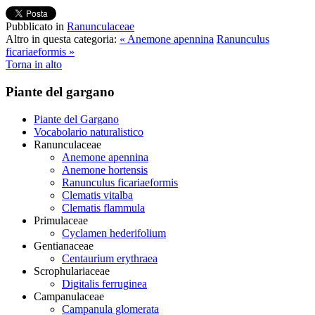
Pubblicato in
Ranunculaceae
Altro in questa categoria:
« Anemone apennina
Ranunculus
ficariaeformis »
Torna in alto
Piante del gargano
Piante del Gargano
Vocabolario naturalistico
Ranunculaceae
Anemone apennina
Anemone hortensis
Ranunculus ficariaeformis
Clematis vitalba
Clematis flammula
Primulaceae
Cyclamen hederifolium
Gentianaceae
Centaurium erythraea
Scrophulariaceae
Digitalis ferruginea
Campanulaceae
Campanula glomerata