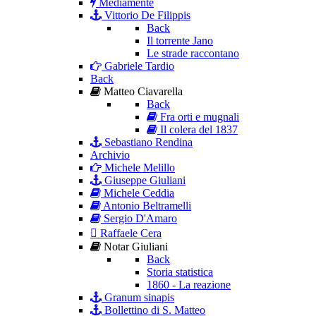
Mediamente
Vittorio De Filippis
Back
Il torrente Jano
Le strade raccontano
Gabriele Tardio
Back
Matteo Ciavarella
Back
Fra orti e mugnali
Il colera del 1837
Sebastiano Rendina
Archivio
Michele Melillo
Giuseppe Giuliani
Michele Ceddia
Antonio Beltramelli
Sergio D'Amaro
Raffaele Cera
Notar Giuliani
Back
Storia statistica
1860 - La reazione
Granum sinapis
Bollettino di S. Matteo