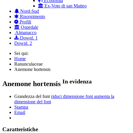
Economia
Ex-Voto di san Matteo
Nord-Sud
Risorgimento
Profili
Ospedale
Almanacco
Downl. 1
Downl. 2
Sei qui:
Home
Ranunculaceae
Anemone hortensis
In evidenza
Anemone hortensis
Grandezza del font
riduci dimensione font
aumenta la
dimensione del font
Stampa
Email
Caratteristiche