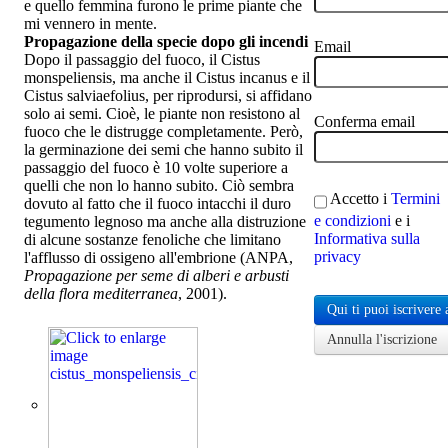
e quello femmina furono le prime piante che
mi vennero in mente.
Propagazione della specie dopo gli incendi
Email
Dopo il passaggio del fuoco, il Cistus
monspeliensis, ma anche il Cistus incanus e il
Cistus salviaefolius, per riprodursi, si affidano
solo ai semi. Cioè, le piante non resistono al
Conferma email
fuoco che le distrugge completamente. Però,
la germinazione dei semi che hanno subito il
passaggio del fuoco è 10 volte superiore a
quelli che non lo hanno subito. Ciò sembra
Accetto i
Termini
dovuto al fatto che il fuoco intacchi il duro
e condizioni
e i
tegumento legnoso ma anche alla distruzione
Informativa sulla
di alcune sostanze fenoliche che limitano
privacy
l'afflusso di ossigeno all'embrione (ANPA,
Propagazione per seme di alberi e arbusti
della flora mediterranea
, 2001).
Qui ti puoi iscrivere 
Annulla l'iscrizione