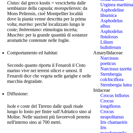
Cistus
: dal greco kustis = vescichetta dalle
Urginea maritima
sembianze della capsula;
monspeliensis
: da
Asphodeline
Mons Peliensis, cioè Montpellier località
liburnica
dove la pianta venne descritta per la prima
Asphodelus
volta;
marino
: perché localizzato lungo le
albus
coste;
Imbrentano
: etimologia incerta;
Asphodelus
Muschio
: per la grande quantità di sostanze
fistulosus
aromatiche contenute nelle foglie.
Lilium
bulbiferum
Comportamento ed habitat:
Amaryllidaceae
Narcissus
poeticus
Secondo quanto riporta il Fenaroli il Cisto
Narcissus tazetta
marino vive nei terreni silicei e umosi. Il
Sternbergia
Fenaroli dice che vegeta nelle garighe e nelle
colchiciflora
macchia degradate.
Sternbergia lutea
Iridaceae
Diffusione:
Crocus biflorus
Crocus
Isole e coste del Tirreno dalle quali risale
longiflorus
lungo lo Ionio per finire sull'Adriatico sino al
Crocus
Molise. Nelle stazioni più favorevoli penetra
neapolitanus
nell'interno sino ai 700 metri.
Iris chamaeiris
Iris
pseudopumila