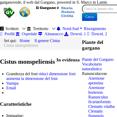
garganovede, il web dal Gargano, powered in S. Marco in Lamis
Cerca
Cerca
Scrittori
Territorio
Nord-Sud
Risorgimento
Profili
Ospedale
Almanacco
Downl. 1
Downl. 2
Sei qui:
Home
Il genere Cistus
Piante del
Cistus monspeliensis
gargano
In evidenza
Piante del Gargano
Cistus monspeliensis
Vocabolario
naturalistico
Ranunculaceae
Grandezza del font
riduci dimensione font
Anemone
aumenta la dimensione del font
apennina
Stampa
Anemone
Email
hortensis
Ranunculus
ficariaeformis
Caratteristiche
Clematis vitalba
Clematis
Immagine:
flammula