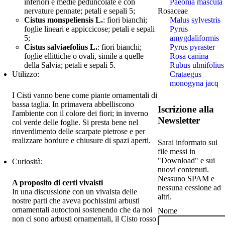
inferiori e medie peduncolate e con
Paeonia mascula
nervature pennate; petali e sepali 5;
Rosaceae
Cistus monspeliensis L.
: fiori bianchi;
Malus sylvestris
foglie lineari e appiccicose; petali e sepali
Pyrus
5;
amygdaliformis
Cistus salviaefolius L.
: fiori bianchi;
Pyrus pyraster
foglie ellittiche o ovali, simile a quelle
Rosa canina
della Salvia; petali e sepali 5.
Rubus ulmifolius
Utilizzo:
Crataegus
monogyna jacq
I Cisti vanno bene come piante ornamentali di
bassa taglia. In primavera abbelliscono
Iscrizione alla
l'ambiente con il colore dei fiori; in inverno
Newsletter
col verde delle foglie. Si presta bene nel
rinverdimento delle scarpate pietrose e per
realizzare bordure e chiusure di spazi aperti.
Sarai informato sui
file messi in
"Download" e sui
Curiosità:
nuovi contenuti.
Nessuno SPAM e
A proposito di certi vivaisti
nessuna cessione ad
In una discussione con un vivaista delle
altri.
nostre parti che aveva pochissimi arbusti
ornamentali autoctoni sostenendo che da noi
Nome
non ci sono arbusti ornamentali, il Cisto rosso