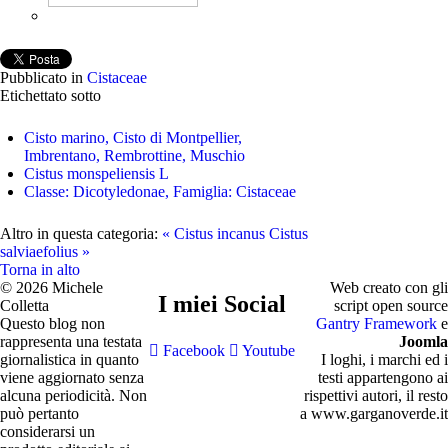
Pubblicato in
Cistaceae
Etichettato sotto
Cisto marino, Cisto di Montpellier,
Imbrentano, Rembrottine, Muschio
Cistus monspeliensis L
Classe: Dicotyledonae, Famiglia: Cistaceae
Altro in questa categoria:
« Cistus incanus
Cistus
salviaefolius »
Torna in alto
© 2026 Michele
Web creato con gli
I miei Social
Colletta
script open source
Questo blog non
Gantry Framework
e
rappresenta una testata
Joomla
Facebook
Youtube
giornalistica in quanto
I loghi, i marchi ed i
viene aggiornato senza
testi appartengono ai
alcuna periodicità. Non
rispettivi autori, il resto
può pertanto
a www.garganoverde.it
considerarsi un