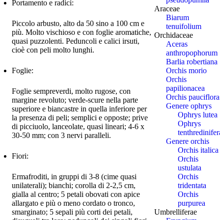
Portamento e radici:
Araceae
Biarum
Piccolo arbusto, alto da 50 sino a 100 cm e
tenuifolium
più. Molto vischioso e con foglie aromatiche,
Orchidaceae
quasi puzzolenti. Peduncoli e calici irsuti,
Aceras
cioè con peli molto lunghi.
anthropophorum
Barlia robertiana
Foglie:
Orchis morio
Orchis
papilionacea
Foglie sempreverdi, molto rugose, con
Orchis pauciflora
margine revoluto; verde-scure nella parte
Genere ophrys
superiore e biancastre in quella inferiore per
Ophrys lutea
la presenza di peli; semplici e opposte; prive
Ophrys
di picciuolo, lanceolate, quasi lineari; 4-6 x
tenthredinifer
30-50 mm; con 3 nervi paralleli.
Genere orchis
Orchis italica
Fiori:
Orchis
ustulata
Ermafroditi, in gruppi di 3-8 (cime quasi
Orchis
unilaterali); bianchi; corolla di 2-2,5 cm,
tridentata
gialla al centro; 5 petali obovati con apice
Orchis
allargato e più o meno cordato o tronco,
purpurea
smarginato; 5 sepali più corti dei petali,
Umbrelliferae