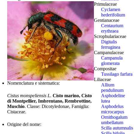
Primulaceae
Cyclamen
hederifolium
Gentianaceae
Centaurium
erythraea
Scrophulariaceae
Digitalis
ferruginea
Campanulaceae
Campanula
glomerata
Compositae
Tussilago farfara
Liliaceae
Nomenclatura e sistematica:
Allium
pendulinum
Cistus monspeliensis L.
Cisto marino, Cisto
Asphodeline
di Montpellier, Imbrentano, Rembrottine,
lutea
Muschio
. Classe: Dicotyledonae, Famiglia:
Asphodelus
Cistaceae.
microcarpus
Ornithogalum
umbellatum
Origine del nome:
Scilla autumnalis
Scilla bifolia