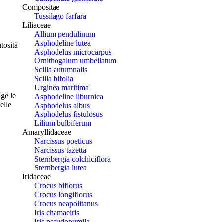
Compositae
Tussilago farfara
Liliaceae
Allium pendulinum
Asphodeline lutea
ntosità
Asphodelus microcarpus
Ornithogalum umbellatum
Scilla autumnalis
Scilla bifolia
Urginea maritima
ige le
Asphodeline liburnica
elle
Asphodelus albus
Asphodelus fistulosus
Lilium bulbiferum
Amaryllidaceae
Narcissus poeticus
Narcissus tazetta
Sternbergia colchiciflora
Sternbergia lutea
Iridaceae
Crocus biflorus
Crocus longiflorus
Crocus neapolitanus
Iris chamaeiris
Iris pseudopumila