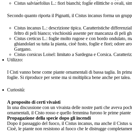
Cistus salviaefolius L.: fiori bianchi; foglie ellittiche o ovali, sim
Secondo quanto riporta il Pignatti, il Cistus incanus forma un gruppo
Cistus incanus L.: descrizione tipica. Caratteristiche differenzia
feltro di peli bianco; vischiosità assente per mancanza di peli g
Cistus creticus L.: foglie molto rugose e con bordo ondulato, ma 
ghiandolari su tutta la pianta, cioè fusto, foglie e fiori; odore a
Gargano.
Cistus corsicus Loisel: limitato a Sardegna e Corsica. Caratteriz
Utilizzo:
I Cisti vanno bene come piante ornamentali di bassa taglia. In primav
foglie. Si riproduce per seme ma si moltiplica bene anche per talea.
Curiosità:
A proposito di certi vivaisti
In una discussione con un vivaista delle nostre parti che aveva poc
ornamentali, il Cisto rosso e quello femmina furono le prime piant
Propagazione della specie dopo gli incendi
Dopo il passaggio del fuoco, il Cistus incanus, ma anche il Cistus sal
Cioè, le piante non resistono al fuoco che le distrugge completamen