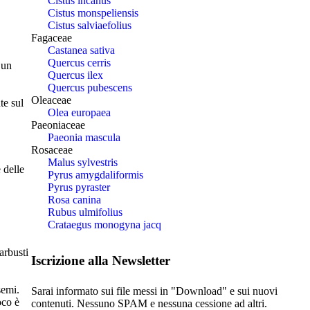
Cistus incanus
Cistus monspeliensis
Cistus salviaefolius
Fagaceae
Castanea sativa
Quercus cerris
 un
Quercus ilex
Quercus pubescens
Oleaceae
te sul
Olea europaea
Paeoniaceae
Paeonia mascula
Rosaceae
Malus sylvestris
 delle
Pyrus amygdaliformis
Pyrus pyraster
Rosa canina
Rubus ulmifolius
Crataegus monogyna jacq
arbusti
Iscrizione alla Newsletter
semi.
Sarai informato sui file messi in "Download" e sui nuovi
oco è
contenuti. Nessuno SPAM e nessuna cessione ad altri.