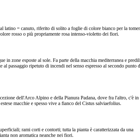
dal latino = canuto, riferito di solito a foglie di colore bianco per la tome
 colore rosso o più propriamente rosa intenso-violetto dei fiori.
ue in zone esposte al sole. Fa parte della macchia mediterranea e predil
e al passaggio ripetuto di incendi nel senso espresso al secondo punto d
eccezione dell'Arco Alpino e della Pianura Padana, dove fra l'altro, c'è in
estese macchie e spesso vive a fianco del Cistus salviaefolius.
rficiali; rami corti e contorti; tutta la pianta è caratterizzata da una
pianta non aromatica neanche nei fiori.