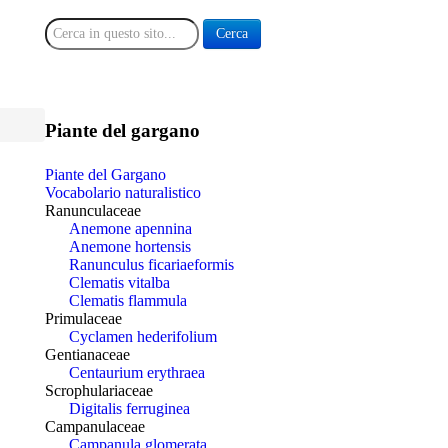
Cerca
Cerca
Piante del gargano
Piante del Gargano
Vocabolario naturalistico
Ranunculaceae
Anemone apennina
Anemone hortensis
Ranunculus ficariaeformis
Clematis vitalba
Clematis flammula
Primulaceae
Cyclamen hederifolium
Gentianaceae
Centaurium erythraea
Scrophulariaceae
Digitalis ferruginea
Campanulaceae
Campanula glomerata