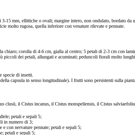
i 3-15 mm, ellittiche o ovali; margine intero, non ondulato, bordato da 
ficie molto rugosa, quella inferiore con venature rilevate e pennate.
ola chiaro; corolla di 4-6 cm, gialla al centro; 5 petali di 2-3 cm con lam
ù piccoli dei petali, allungati e acuminati; peduncoli fiorali molto lunghi
 specie di insetti.
della capsula in senso longitudinale). I frutti sono persistenti sulla pian
s clusii, il Cistus incanus, il Cistus monspeliensis, il Cistus salviaefoliu
llele; petali e sepali 5;
ali in numero di 3;
te e con nervature pennate; petali e sepali 5;
; petali e sepali 5;