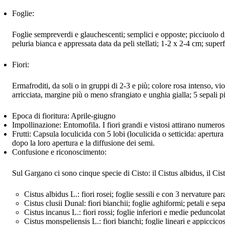
Foglie:
Foglie sempreverdi e glauchescenti; semplici e opposte; picciuolo d
peluria bianca e appressata data da peli stellati; 1-2 x 2-4 cm; super
Fiori:
Ermafroditi, da soli o in gruppi di 2-3 e più; colore rosa intenso, vi
arricciata, margine più o meno sfrangiato e unghia gialla; 5 sepali pi
Epoca di fioritura:
Aprile-giugno
Impollinazione:
Entomofila. I fiori grandi e vistosi attirano numerose
Frutti:
Capsula loculicida con 5 lobi (loculicida o setticida: apertura 
dopo la loro apertura e la diffusione dei semi.
Confusione e riconoscimento:
Sul Gargano ci sono cinque specie di Cisto: il Cistus albidus, il Cistu
Cistus albidus L.: fiori rosei; foglie sessili e con 3 nervature para
Cistus clusii Dunal: fiori bianchii; foglie aghiformi; petali e sep
Cistus incanus L.: fiori rossi; foglie inferiori e medie peduncola
Cistus monspeliensis L.: fiori bianchi; foglie lineari e appiccicose