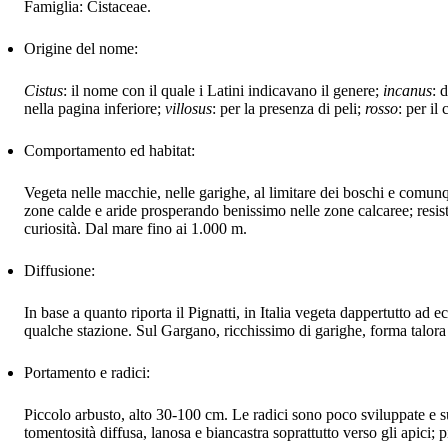
Famiglia: Cistaceae.
Origine del nome:
Cistus
: il nome con il quale i Latini indicavano il genere;
incanus
: 
nella pagina inferiore;
villosus
: per la presenza di peli;
rosso
: per il
Comportamento ed habitat:
Vegeta nelle macchie, nelle garighe, al limitare dei boschi e comunq
zone calde e aride prosperando benissimo nelle zone calcaree; resist
curiosità. Dal mare fino ai 1.000 m.
Diffusione:
In base a quanto riporta il Pignatti, in Italia vegeta dappertutto ad 
qualche stazione. Sul Gargano, ricchissimo di garighe, forma talora 
Portamento e radici:
Piccolo arbusto, alto 30-100 cm. Le radici sono poco sviluppate e supe
tomentosità diffusa, lanosa e biancastra soprattutto verso gli apici; 