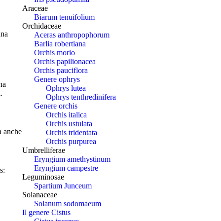
Araceae
Biarum tenuifolium
Orchidaceae
una
Aceras anthropophorum
Barlia robertiana
Orchis morio
Orchis papilionacea
Orchis pauciflora
Genere ophrys
ina
Ophrys lutea
.
Ophrys tenthredinifera
Genere orchis
Orchis italica
Orchis ustulata
ta anche
Orchis tridentata
Orchis purpurea
Umbrelliferae
Eryngium amethystinum
Eryngium campestre
s:
Leguminosae
Spartium Junceum
Solanaceae
Solanum sodomaeum
Il genere Cistus