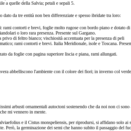
ile a quelle della Salvia; petali e sepali 5.
 dato da tre entità non ben differenziate e spesso ibridate tra loro:
li: rami contorti e brevi, foglie molto rugose con bordo piano e dotato di
hiandolari o loro rara presenza. Presente sul Gargano.
privo di feltro bianco; vischiosità accentuata per la presenza di peli
romatico; rami contorti e brevi. Italia Meridionale, isole e Toscana. Presen
zato da foglie con pagina superiore liscia e piana, rami allungati.
era abbelliscono l'ambiente con il colore dei fiori; in inverno col verde
hissimi arbusti ornamentali autoctoni sostenendo che da noi non ci sono 
e che mi vennero in mente.
viaefolius e il Cistus monspeliensis, per riprodursi, si affidano solo ai 
te. Però, la germinazione dei semi che hanno subito il passaggio del fu