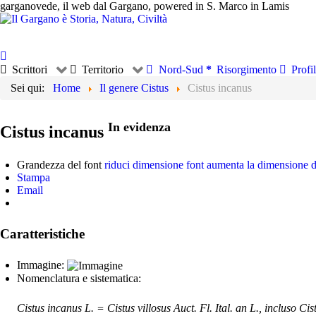
garganovede, il web dal Gargano, powered in S. Marco in Lamis
Scrittori
Territorio
Nord-Sud
Risorgimento
Profil
Sei qui:
Home
Il genere Cistus
Cistus incanus
In evidenza
Cistus incanus
Grandezza del font
riduci dimensione font
aumenta la dimensione d
Stampa
Email
Caratteristiche
Immagine:
Nomenclatura e sistematica:
Cistus incanus L. = Cistus villosus Auct. Fl. Ital. an L., incluso Ci