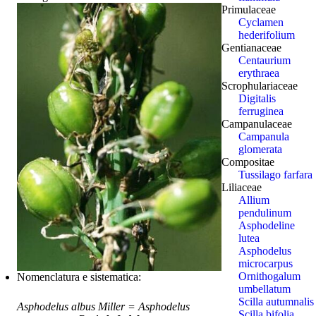
Primulaceae
Cyclamen
hederifolium
Gentianaceae
Centaurium
erythraea
Scrophulariaceae
Digitalis
ferruginea
Campanulaceae
Campanula
glomerata
Compositae
Tussilago farfara
Liliaceae
Allium
pendulinum
Asphodeline
lutea
Asphodelus
microcarpus
Ornithogalum
Nomenclatura e sistematica:
umbellatum
Scilla autumnalis
Asphodelus albus Miller = Asphodelus
Scilla bifolia