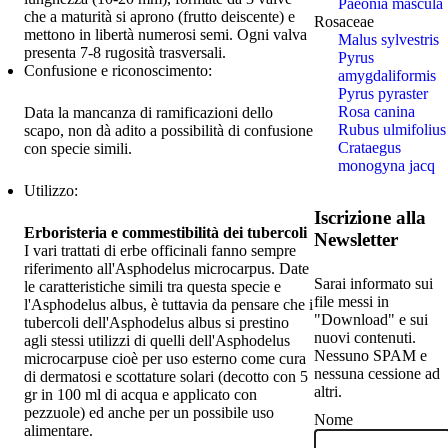
Paeonia mascula
che a maturità si aprono (frutto deiscente) e
Rosaceae
mettono in libertà numerosi semi. Ogni valva
Malus sylvestris
presenta 7-8 rugosità trasversali.
Pyrus
Confusione e riconoscimento:
amygdaliformis
Pyrus pyraster
Rosa canina
Data la mancanza di ramificazioni dello
Rubus ulmifolius
scapo, non dà adito a possibilità di confusione
Crataegus
con specie simili.
monogyna jacq
Utilizzo:
Iscrizione alla
Erboristeria e commestibilità dei tubercoli
Newsletter
I vari trattati di erbe officinali fanno sempre
riferimento all'Asphodelus microcarpus. Date
Sarai informato sui
le caratteristiche simili tra questa specie e
file messi in
l'Asphodelus albus, è tuttavia da pensare che i
"Download" e sui
tubercoli dell'Asphodelus albus si prestino
nuovi contenuti.
agli stessi utilizzi di quelli dell'Asphodelus
Nessuno SPAM e
microcarpuse cioè per uso esterno come cura
nessuna cessione ad
di dermatosi e scottature solari (decotto con 5
altri.
gr in 100 ml di acqua e applicato con
pezzuole) ed anche per un possibile uso
Nome
alimentare.