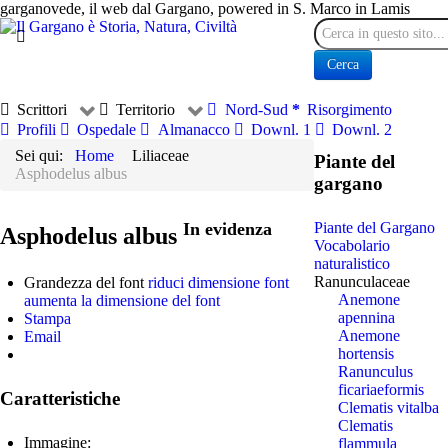
garganovede, il web dal Gargano, powered in S. Marco in Lamis
Cerca
Cerca
Scrittori
Territorio
Nord-Sud
Risorgimento
Profili
Ospedale
Almanacco
Downl. 1
Downl. 2
Sei qui:
Home
Liliaceae
Piante del
Asphodelus albus
gargano
In evidenza
Piante del Gargano
Asphodelus albus
Vocabolario
naturalistico
Ranunculaceae
Grandezza del font
riduci dimensione font
Anemone
aumenta la dimensione del font
apennina
Stampa
Anemone
Email
hortensis
Ranunculus
ficariaeformis
Caratteristiche
Clematis vitalba
Clematis
Immagine:
flammula