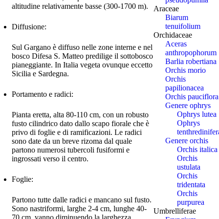
altitudine relativamente basse (300-1700 m).
Araceae
Biarum
tenuifolium
Diffusione:
Orchidaceae
Aceras
Sul Gargano è diffuso nelle zone interne e nel
anthropophorum
bosco Difesa S. Matteo predilige il sottobosco
Barlia robertiana
pianeggiante. In Italia vegeta ovunque eccetto
Orchis morio
Sicilia e Sardegna.
Orchis
papilionacea
Portamento e radici:
Orchis pauciflora
Genere ophrys
Ophrys lutea
Pianta eretta, alta 80-110 cm, con un robusto
Ophrys
fusto cilindrico dato dallo scapo fiorale che è
tenthredinifer
privo di foglie e di ramificazioni. Le radici
Genere orchis
sono date da un breve rizoma dal quale
Orchis italica
partono numerosi tubercoli fusiformi e
Orchis
ingrossati verso il centro.
ustulata
Orchis
Foglie:
tridentata
Orchis
Partono tutte dalle radici e mancano sul fusto.
purpurea
Sono nastriformi, larghe 2-4 cm, lunghe 40-
Umbrelliferae
70 cm, vanno diminuendo la larghezza