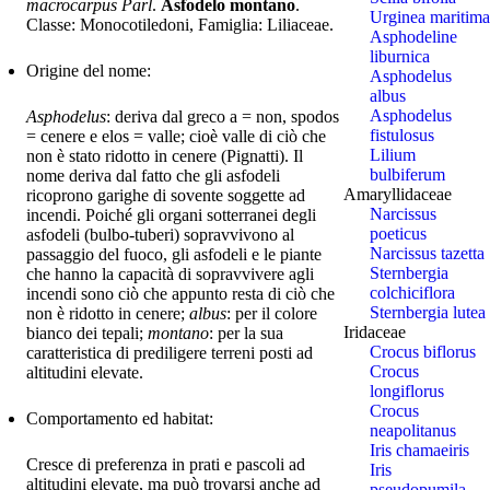
macrocarpus Parl
.
Asfodelo montano
.
Urginea maritima
Classe: Monocotiledoni, Famiglia: Liliaceae.
Asphodeline
liburnica
Origine del nome:
Asphodelus
albus
Asphodelus
Asphodelus
: deriva dal greco a = non, spodos
fistulosus
= cenere e elos = valle; cioè valle di ciò che
Lilium
non è stato ridotto in cenere (Pignatti). Il
bulbiferum
nome deriva dal fatto che gli asfodeli
Amaryllidaceae
ricoprono garighe di sovente soggette ad
Narcissus
incendi. Poiché gli organi sotterranei degli
poeticus
asfodeli (bulbo-tuberi) sopravvivono al
Narcissus tazetta
passaggio del fuoco, gli asfodeli e le piante
Sternbergia
che hanno la capacità di sopravvivere agli
colchiciflora
incendi sono ciò che appunto resta di ciò che
Sternbergia lutea
non è ridotto in cenere;
albus
: per il colore
Iridaceae
bianco dei tepali;
montano
: per la sua
Crocus biflorus
caratteristica di prediligere terreni posti ad
Crocus
altitudini elevate.
longiflorus
Crocus
Comportamento ed habitat:
neapolitanus
Iris chamaeiris
Cresce di preferenza in prati e pascoli ad
Iris
altitudini elevate, ma può trovarsi anche ad
pseudopumila