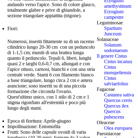
Eryngium
andando verso l'apice. Sono di colore glauco,
amethystinum
totalmente glabre e prive di ghiandole, a
Eryngium
sezione triangolare appiattita (trigone).
campestre
Leguminosae
Spartium
Fiori:
Junceum
Solanaceae
Numerosi, inseriti fittamente su di un racemo
Solanum
cilindrico lungo 20-30 cm con un peduncolo
sodomaeum
di 1-1,5 cm; muniti di una brattea lunga
Il genere Cistus
quanto il peduncolo. Tepali 6, liberi, lunghi
Cistus incanus
quasi 2 e larghi 0,6-0,7 cm, allungati e con
Cistus
l'apice ottuso, carnosi, bianchi e con una stria
monspeliensis
centrale verde. Stami 6 con filamento bianco
Cistus
a base triangolare, lungo circa 2 cm e antera
salviaefolius
arancione; sono inseriti su di una piccola
Fagaceae
formazione che circonda l'ovario.
Castanea sativa
Quest'ultimo unico, con 1 stilo di 2 cm e 1
Quercus cerris
stigma rigonfiato all'estremità e poco più
Quercus ilex
lungo degli stami.
Quercus
pubescens
Epoca di fioritura:
Aprile-giugno
Oleaceae
Impollinazione:
Entomofila
Olea europaea
Frutti:
Sono delle capsule ovoidi di varia
Paeoniaceae
lunghezza (10-20 mm), formate da 3 valve