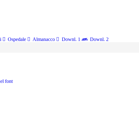
i
Ospedale
Almanacco
Downl. 1
Downl. 2
el font