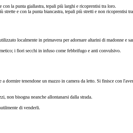
 con la punta giallastra, tepali più larghi e ricoprentisi tra loro.
iù strette e con la punta biancastra, tepali più stretti e non ricoprentisi tra
utilizzato localmente in primavera per adornare altarini di madonne e san
etico; i fiori secchi in infuso come febbrifugo e anti convulsivo.
re a dormire tenendone un mazzo in camera da letto. Si finisce con l'ave
zzi, non bisogna neanche allontanarsi dalla strada.
nutilmente di venderli.