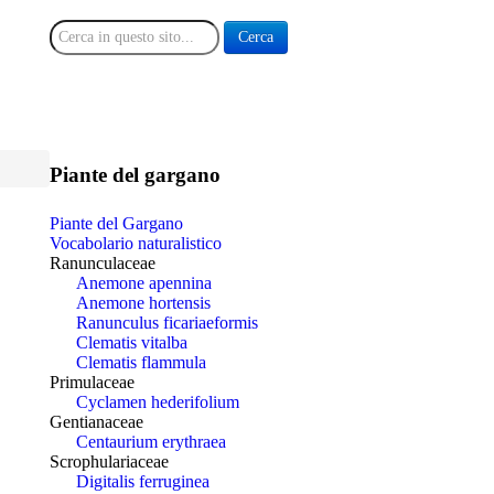
Cerca
Cerca
Piante del gargano
Piante del Gargano
Vocabolario naturalistico
Ranunculaceae
Anemone apennina
Anemone hortensis
Ranunculus ficariaeformis
Clematis vitalba
Clematis flammula
Primulaceae
Cyclamen hederifolium
Gentianaceae
Centaurium erythraea
Scrophulariaceae
Digitalis ferruginea