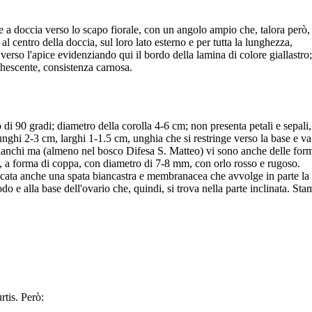
 a doccia verso lo scapo fiorale, con un angolo ampio che, talora però,
al centro della doccia, sul loro lato esterno e per tutta la lunghezza,
verso l'apice evidenziando qui il bordo della lamina di colore giallastro
chescente, consistenza carnosa.
lo di 90 gradi; diametro della corolla 4-6 cm; non presenta petali e sepali
lunghi 2-3 cm, larghi 1-1.5 cm, unghia che si restringe verso la base e va
no bianchi ma (almeno nel bosco Difesa S. Matteo) vi sono anche delle for
lla, a forma di coppa, con diametro di 7-8 mm, con orlo rosso e rugoso.
accata anche una spata biancastra e membranacea che avvolge in parte la
odo e alla base dell'ovario che, quindi, si trova nella parte inclinata. Sta
rtis. Però: