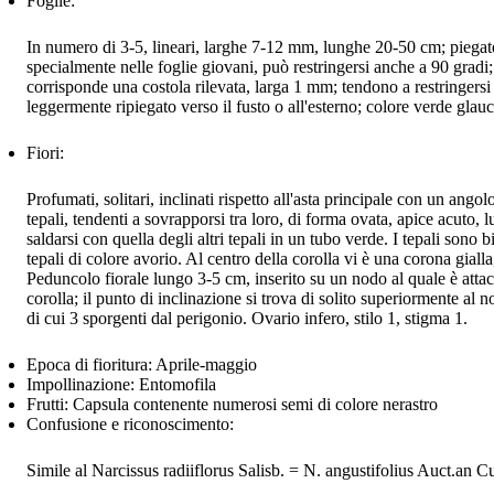
Foglie:
In numero di 3-5, lineari, larghe 7-12 mm, lunghe 20-50 cm; piegate
specialmente nelle foglie giovani, può restringersi anche a 90 gradi; 
corrisponde una costola rilevata, larga 1 mm; tendono a restringersi 
leggermente ripiegato verso il fusto o all'esterno; colore verde glau
Fiori:
Profumati, solitari, inclinati rispetto all'asta principale con un ango
tepali, tendenti a sovrapporsi tra loro, di forma ovata, apice acuto, 
saldarsi con quella degli altri tepali in un tubo verde. I tepali so
tepali di colore avorio. Al centro della corolla vi è una corona gia
Peduncolo fiorale lungo 3-5 cm, inserito su un nodo al quale è att
corolla; il punto di inclinazione si trova di solito superiormente al n
di cui 3 sporgenti dal perigonio. Ovario infero, stilo 1, stigma 1.
Epoca di fioritura:
Aprile-maggio
Impollinazione:
Entomofila
Frutti:
Capsula contenente numerosi semi di colore nerastro
Confusione e riconoscimento:
Simile al Narcissus radiiflorus Salisb. = N. angustifolius Auct.an Cu