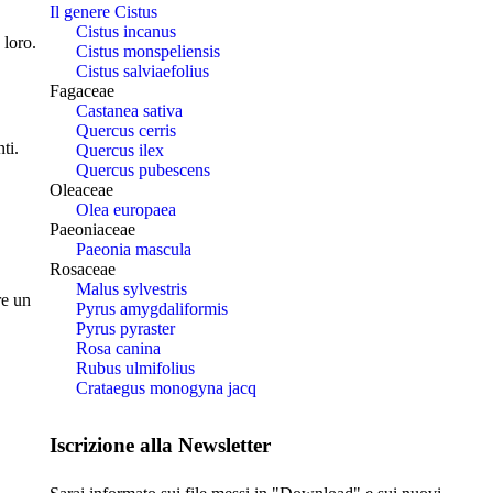
Il genere Cistus
Cistus incanus
 loro.
Cistus monspeliensis
Cistus salviaefolius
Fagaceae
Castanea sativa
Quercus cerris
ti.
Quercus ilex
Quercus pubescens
Oleaceae
Olea europaea
Paeoniaceae
Paeonia mascula
Rosaceae
Malus sylvestris
re un
Pyrus amygdaliformis
Pyrus pyraster
Rosa canina
Rubus ulmifolius
Crataegus monogyna jacq
Iscrizione alla Newsletter