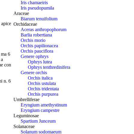
Iris chamaeiris
Iris pseudopumila
Araceae
Biarum tenuifolium
; apice
Orchidaceae
Aceras anthropophorum
Barlia robertiana
Orchis morio
Orchis papilionacea
Orchis pauciflora
, ma 6
Genere ophrys
 a
Ophrys lutea
me con
Ophrys tenthredinifera
Genere orchis
Orchis italica
mi n. 6
Orchis ustulata
Orchis tridentata
Orchis purpurea
Umbrelliferae
Eryngium amethystinum
Eryngium campestre
Leguminosae
Spartium Junceum
Solanaceae
Solanum sodomaeum