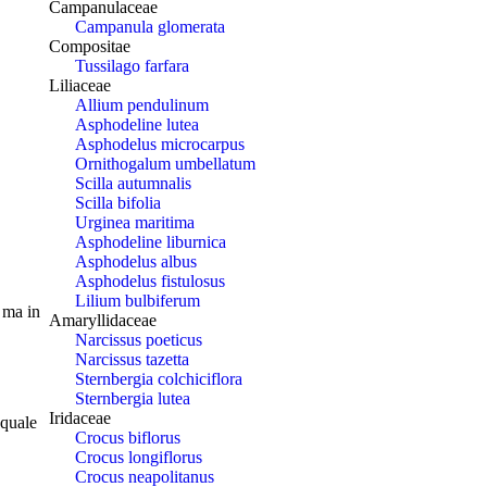
Campanulaceae
Campanula glomerata
Compositae
Tussilago farfara
Liliaceae
Allium pendulinum
Asphodeline lutea
Asphodelus microcarpus
Ornithogalum umbellatum
Scilla autumnalis
Scilla bifolia
Urginea maritima
Asphodeline liburnica
Asphodelus albus
Asphodelus fistulosus
Lilium bulbiferum
 ma in
Amaryllidaceae
Narcissus poeticus
Narcissus tazetta
Sternbergia colchiciflora
Sternbergia lutea
Iridaceae
 quale
Crocus biflorus
Crocus longiflorus
Crocus neapolitanus