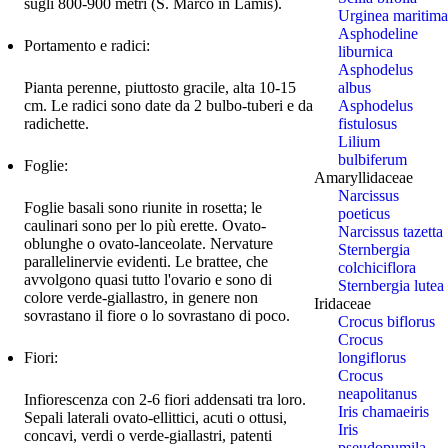
sugli 800-900 metri (S. Marco in Lamis).
Urginea maritima
Asphodeline
Portamento e radici:
liburnica
Asphodelus
albus
Pianta perenne, piuttosto gracile, alta 10-15
Asphodelus
cm. Le radici sono date da 2 bulbo-tuberi e da
fistulosus
radichette.
Lilium
bulbiferum
Foglie:
Amaryllidaceae
Narcissus
Foglie basali sono riunite in rosetta; le
poeticus
caulinari sono per lo più erette. Ovato-
Narcissus tazetta
oblunghe o ovato-lanceolate. Nervature
Sternbergia
parallelinervie evidenti. Le brattee, che
colchiciflora
avvolgono quasi tutto l'ovario e sono di
Sternbergia lutea
colore verde-giallastro, in genere non
Iridaceae
sovrastano il fiore o lo sovrastano di poco.
Crocus biflorus
Crocus
longiflorus
Fiori:
Crocus
neapolitanus
Infiorescenza con 2-6 fiori addensati tra loro.
Iris chamaeiris
Sepali laterali ovato-ellittici, acuti o ottusi,
Iris
concavi, verdi o verde-giallastri, patenti
pseudopumila