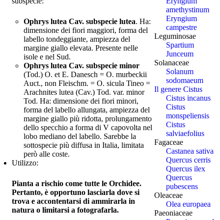
Eryngium
subspecie:
amethystinum
Eryngium
Ophrys lutea Cav. subspecie lutea
. Ha:
campestre
dimensione dei fiori maggiori, forma del
Leguminosae
labello tondeggiante, ampiezza del
Spartium
margine giallo elevata. Presente nelle
Junceum
isole e nel Sud.
Solanaceae
Ophrys lutea Cav. subspecie minor
Solanum
(Tod.) O. et E. Danesch = O. murbeckii
sodomaeum
Auct., non Fleischm. = O. sicula Tineo =
Il genere Cistus
Arachnites lutea (Cav.) Tod. var. minor
Cistus incanus
Tod. Ha: dimensione dei fiori minori,
Cistus
forma del labello allungata, ampiezza del
monspeliensis
margine giallo più ridotta, prolungamento
Cistus
dello specchio a forma di V capovolta nel
salviaefolius
lobo mediano del labello. Sarebbe la
Fagaceae
sottospecie più diffusa in Italia, limitata
Castanea sativa
però alle coste.
Quercus cerris
Utilizzo:
Quercus ilex
Quercus
Pianta a rischio come tutte le Orchidee.
pubescens
Pertanto, è opportuno lasciarla dove si
Oleaceae
trova e accontentarsi di ammirarla in
Olea europaea
natura o limitarsi a fotografarla.
Paeoniaceae