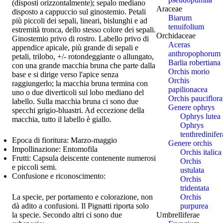
(disposti orizzontalmente); sepalo mediano
Araceae
disposto a cappuccio sul ginostemio. Petali
Biarum
più piccoli dei sepali, lineari, bislunghi e ad
tenuifolium
estremità tronca, dello stesso colore dei sepali.
Orchidaceae
Ginostemio privo di rostro. Labello privo di
Aceras
appendice apicale, più grande di sepali e
anthropophorum
petali, trilobo, +/- rotondeggiante o allungato,
Barlia robertiana
con una grande macchia bruna che parte dalla
Orchis morio
base e si dirige verso l'apice senza
Orchis
raggiungerlo; la macchia bruna termina con
papilionacea
uno o due diverticoli sul lobo mediano del
Orchis pauciflora
labello. Sulla macchia bruna ci sono due
Genere ophrys
specchi grigio-bluastri. Ad eccezione della
Ophrys lutea
macchia, tutto il labello è giallo.
Ophrys
tenthredinifer
Epoca di fioritura:
Marzo-maggio
Genere orchis
Impollinazione:
Entomofila
Orchis italica
Frutti:
Capsula deiscente contenente numerosi
Orchis
e piccoli semi.
ustulata
Confusione e riconoscimento:
Orchis
tridentata
Orchis
La specie, per portamento e colorazione, non
purpurea
dà adito a confusioni. Il Pignatti riporta solo
Umbrelliferae
la specie. Secondo altri ci sono due