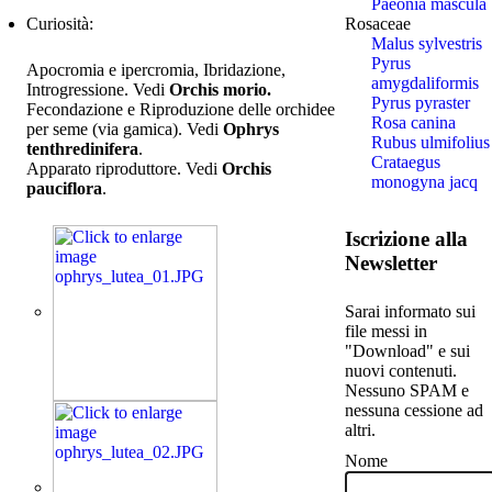
Paeonia mascula
Rosaceae
Curiosità:
Malus sylvestris
Pyrus
Apocromia e ipercromia, Ibridazione,
amygdaliformis
Introgressione. Vedi
Orchis morio.
Pyrus pyraster
Fecondazione e Riproduzione delle orchidee
Rosa canina
per seme (via gamica). Vedi
Ophrys
Rubus ulmifolius
tenthredinifera
.
Crataegus
Apparato riproduttore. Vedi
Orchis
monogyna jacq
pauciflora
.
Iscrizione alla
Newsletter
Sarai informato sui
file messi in
"Download" e sui
nuovi contenuti.
Nessuno SPAM e
nessuna cessione ad
altri.
Nome