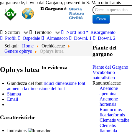
garganovede, il web dal Gargano, powered in S. Marco in Lamis
Cerca
Cerca
Scrittori
Territorio
Nord-Sud
Risorgimento
Profili
Ospedale
Almanacco
Downl. 1
Downl. 2
Sei qui:
Home
Orchidaceae
Piante del
Genere ophrys
Ophrys lutea
gargano
In evidenza
Piante del Gargano
Ophrys lutea
Vocabolario
naturalistico
Ranunculaceae
Grandezza del font
riduci dimensione font
Anemone
aumenta la dimensione del font
apennina
Stampa
Anemone
Email
hortensis
Ranunculus
ficariaeformis
Caratteristiche
Clematis vitalba
Clematis
Immagine:
flammula