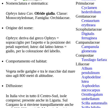
Primulaceae
Nomenclatura e sistematica:
Cyclamen
hederifolium
Ophrys lutea Cav.
Ofride gialla
. Classe:
Gentianaceae
Monocotyledonae, Famiglia: Orchidaceae.
Centaurium
erythraea
Origine del nome:
Scrophulariaceae
Digitalis
ferruginea
Ophrys
: deriva dal greco Ophrys =
Campanulaceae
sopracciglio per l'aspetto e la posizione dei
Campanula
petali superiori;
lutea
: dal latino luteus =
glomerata
giallo, per la colorazione del labello.
Compositae
Tussilago farfara
Comportamento ed habitat:
Liliaceae
Allium
Vegeta nelle garighe e tra le macchie dal mare
pendulinum
sino agli 800 metri di altitudine.
Asphodeline
lutea
Asphodelus
Diffusione:
microcarpus
Ornithogalum
In Italia vive in tutto il Centro-Sud, isole
umbellatum
comprese; presente anche in Liguria. Sul
Scilla autumnalis
Gargano la si rinviene tranquillamente anche
Scilla bifolia