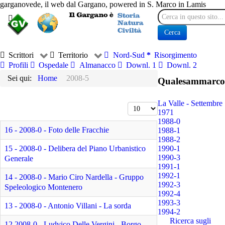
garganovede, il web dal Gargano, powered in S. Marco in Lamis
Cerca
Cerca
Scrittori
Territorio
Nord-Sud
Risorgimento
Profili
Ospedale
Almanacco
Downl. 1
Downl. 2
Sei qui:
Home
2008-5
Qualesammarco
La Valle - Settembre
Visualizza n.
1971
1988-0
16 - 2008-0 - Foto delle Fracchie
1988-1
1988-2
15 - 2008-0 - Delibera del Piano Urbanistico
1990-1
1990-3
Generale
1991-1
1992-1
14 - 2008-0 - Mario Ciro Nardella - Gruppo
1992-3
Speleologico Montenero
1992-4
1993-3
13 - 2008-0 - Antonio Villani - La sorda
1994-2
Ricerca sugli
12 2008-0 - Ludvico Delle Vergini - Borgo