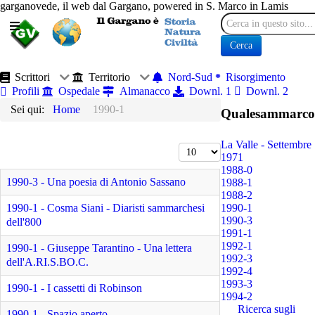
garganovede, il web dal Gargano, powered in S. Marco in Lamis
Cerca
Cerca
Scrittori
Territorio
Nord-Sud
Risorgimento
Profili
Ospedale
Almanacco
Downl. 1
Downl. 2
Sei qui:
Home
1990-1
Qualesammarco
La Valle - Settembre
Visualizza n.
1971
1988-0
1990-3 - Una poesia di Antonio Sassano
1988-1
1988-2
1990-1 - Cosma Siani - Diaristi sammarchesi
1990-1
1990-3
dell'800
1991-1
1992-1
1990-1 - Giuseppe Tarantino - Una lettera
1992-3
dell'A.RI.S.BO.C.
1992-4
1993-3
1990-1 - I cassetti di Robinson
1994-2
Ricerca sugli
1990-1 - Spazio aperto