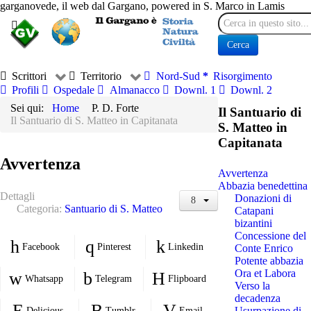
garganovede, il web dal Gargano, powered in S. Marco in Lamis
Cerca
Cerca
Scrittori
Territorio
Nord-Sud
Risorgimento
Profili
Ospedale
Almanacco
Downl. 1
Downl. 2
Sei qui:
Home
P. D. Forte
Il Santuario di
Il Santuario di S. Matteo in Capitanata
S. Matteo in
Capitanata
Avvertenza
Avvertenza
Abbazia benedettina
Dettagli
Donazioni di
Categoria:
Santuario di S. Matteo
Catapani
bizantini
Concessione del
Facebook
Pinterest
Linkedin
Conte Enrico
Potente abbazia
Ora et Labora
Whatsapp
Telegram
Flipboard
Verso la
decadenza
Usurpazione di
Delicious
Tumblr
Email