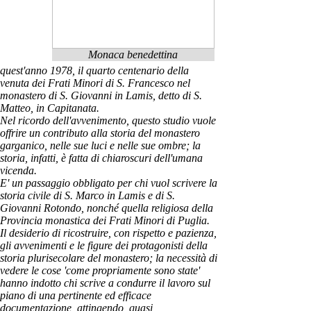
Monaca benedettina
quest'anno 1978, il quarto centenario della
venuta dei Frati Minori di S. Francesco nel
monastero di S. Giovanni in Lamis, detto di S.
Matteo, in Capitanata.
Nel ricordo dell'avvenimento, questo studio vuole
offrire un contributo alla storia del monastero
garganico, nelle sue luci e nelle sue ombre; la
storia, infatti, è fatta di chiaroscuri dell'umana
vicenda.
E' un passaggio obbligato per chi vuol scrivere la
storia civile di S. Marco in Lamis e di S.
Giovanni Rotondo, nonché quella religiosa della
Provincia monastica dei Frati Minori di Puglia.
Il desiderio di ricostruire, con rispetto e pazienza,
gli avve­nimenti e le figure dei protagonisti della
storia plurisecolare del monastero; la necessità di
vedere le cose 'come propriamente sono state'
hanno indotto chi scrive a condurre il lavoro sul
piano di una pertinente ed efficace
documentazione, attingendo, quasi