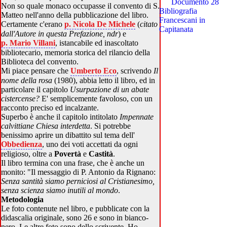
Documento 28
Non so quale monaco occupasse il convento di S.
Bibliografia
Matteo nell'anno della pubblicazione del libro.
Francescani in
Certamente c'erano
p. Nicola De Michele
(
citato
Capitanata
dall'Autore in questa Prefazione, ndr
) e
p. Mario Villani
, istancabile ed inascoltato
bibliotecario, memoria storica del rilancio della
Biblioteca del convento.
Mi piace pensare che
Umberto Eco
, scrivendo
Il
nome della rosa
(1980), abbia letto il libro, ed in
particolare il capitolo
Usurpazione di un abate
cistercense?
E' semplicemente favoloso, con un
racconto preciso ed incalzante.
Superbo è anche il capitolo intitolato
Impennate
calvittiane Chiesa interdetta
. Si potrebbe
benissimo aprire un dibattito sul tema dell'
Obbedienza
, uno dei voti accettati da ogni
religioso, oltre a
Povertà
e
Castità
.
Il libro termina con una frase, che è anche un
monito: "Il messaggio di P. Antonio da Rignano:
Senza santità siamo perniciosi al Cristianesimo,
senza scienza siamo inutili al mondo
.
Metodologia
Le foto contenute nel libro, e pubblicate con la
didascalia originale, sono 26 e sono in bianco-
nero. Le altre foto sono dello scrivente. Ho