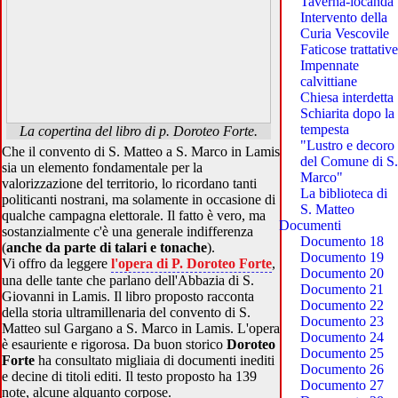
Taverna-locanda
Intervento della
Curia Vescovile
Faticose trattative
Impennate
calvittiane
Chiesa interdetta
Schiarita dopo la
tempesta
La copertina del libro di p. Doroteo Forte.
"Lustro e decoro
Che il convento di S. Matteo a S. Marco in Lamis
del Comune di S.
sia un elemento fondamentale per la
Marco"
valorizzazione del territorio, lo ricordano tanti
La biblioteca di
politicanti nostrani, ma solamente in occasione di
S. Matteo
qualche campagna elettorale. Il fatto è vero, ma
Documenti
sostanzialmente c'è una generale indifferenza
Documento 18
(
anche da parte di talari e tonache
).
Documento 19
Vi offro da leggere
l'opera di P. Doroteo Forte
,
Documento 20
una delle tante che parlano dell'Abbazia di S.
Documento 21
Giovanni in Lamis. Il libro proposto racconta
Documento 22
della storia ultramillenaria del convento di S.
Documento 23
Matteo sul Gargano a S. Marco in Lamis. L'opera
Documento 24
è esauriente e rigorosa. Da buon storico
Doroteo
Documento 25
Forte
ha consultato migliaia di documenti inediti
Documento 26
e decine di titoli editi. Il testo proposto ha 139
Documento 27
note, alcune alquanto corpose.