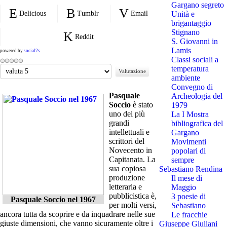
Gargano segreto
Delicious
Tumblr
Email
Unità e
brigantaggio
Stignano
Reddit
S. Giovanni in
Lamis
powered by
social2s
Classi sociali a
Valuta
temperatura
ambiente
Convegno di
Pasquale
Archeologia del
Soccio
è stato
1979
uno dei più
La I Mostra
grandi
bibliografica del
intellettuali e
Gargano
scrittori del
Movimenti
Novecento in
popolari di
Capitanata. La
sempre
sua copiosa
Sebastiano Rendina
produzione
Il mese di
letteraria e
Maggio
pubblicistica è,
3 poesie di
Pasquale Soccio nel 1967
per molti versi,
Sebastiano
ancora tutta da scoprire e da inquadrare nelle sue
Le fracchie
giuste dimensioni, che vanno sicuramente oltre i
Giuseppe Giuliani