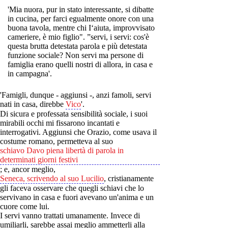
'Mia nuora, pur in stato interessante, si dibatte
in cucina, per farci egualmente onore con una
buona tavola, mentre chi I‘aiuta, improvvisato
cameriere, è mio figlio". ”servi, i servi: cos'è
questa brutta detestata parola e più detestata
funzione sociale? Non servi ma persone di
famiglia erano quelli nostri di allora, in casa e
in campagna'.
'Famigli, dunque - aggiunsi -, anzi famoli, servi
nati in casa, direbbe
Vico
'.
Di sicura e professata sensibilità sociale, i suoi
mirabili occhi mi fissarono incantati e
interrogativi. Aggiunsi che Orazio, come usava il
costume romano, permetteva al suo
schiavo Davo piena libertà di parola in
determinati giorni festivi
; e, ancor meglio,
Seneca, scrivendo al suo Lucilio
, cristianamente
gli faceva osservare che quegli schiavi che lo
servivano in casa e fuori avevano un'anima e un
cuore come lui.
I servi vanno trattati umanamente. Invece di
umiliarli, sarebbe assai meglio ammetterli alla