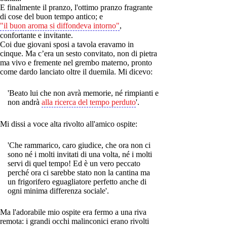
E finalmente il pranzo, l'ottimo pranzo fragrante
di cose del buon tempo antico; e
"il buon aroma si diffondeva intorno"
,
confortante e invitante.
Coi due giovani sposi a tavola eravamo in
cinque. Ma c’era un sesto convitato, non di pietra
ma vivo e fremente nel grembo materno, pronto
come dardo lanciato oltre il duemila. Mi dicevo:
'Beato lui che non avrà memorie, né rimpianti e
non andrà
alla ricerca del tempo perduto
'.
Mi dissi a voce alta rivolto all'amico ospite:
'Che rammarico, caro giudice, che ora non ci
sono né i molti invitati di una volta, né i molti
servi di quel tempo! Ed è un vero peccato
perché ora ci sarebbe stato non la cantina ma
un frigorifero eguagliatore perfetto anche di
ogni minima differenza sociale'.
Ma l'adorabile mio ospite era fermo a una riva
remota: i grandi occhi malinconici erano rivolti