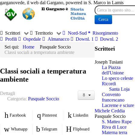
garganovede, il web dal Gargano, powered in S. Marco in Lamis
Cerca
Cerca
Scrittori
Territorio
Nord-Sud
Risorgimento
Profili
Ospedale
Almanacco
Downl. 1
Downl. 2
Sei qui:
Home
Pasquale Soccio
Scrittori
Classi sociali a temperatura ambiente
Joseph Tusiani
La Piazza
Classi sociali a temperatura
dell'Unione
ambiente
Lo speco celeste
Ricordi
Santa Loja
Dettagli
Convento
Categoria:
Pasquale Soccio
francescano
Lacreme e sciure
Michele Ceddia
Facebook
Pinterest
Linkedin
Pasquale Soccio
S. Matteo Rupe
Riva di Luce
Whatsapp
Telegram
Flipboard
Materna terra