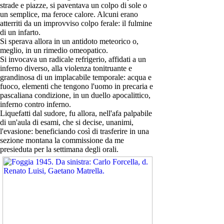
strade e piazze, si paventava un colpo di sole o
un semplice, ma feroce calore. Alcuni erano
atterriti da un improvviso colpo ferale: il fulmine
di un infarto.
Si sperava allora in un antidoto meteorico o,
meglio, in un rimedio omeopatico.
Si invocava un radicale refrigerio, affidati a un
inferno diverso, alla violenza tonitruante e
grandinosa di un implacabile temporale: acqua e
fuoco, elementi che tengono l'uomo in precaria e
pascaliana condizione, in un duello apocalittico,
inferno contro inferno.
Liquefatti dal sudore, fu allora, nell'afa palpabile
di un'aula di esami, che si decise, unanimi,
l'evasione: beneficiando così di trasferire in una
sezione montana la commissione da me
presieduta per la settimana degli orali.