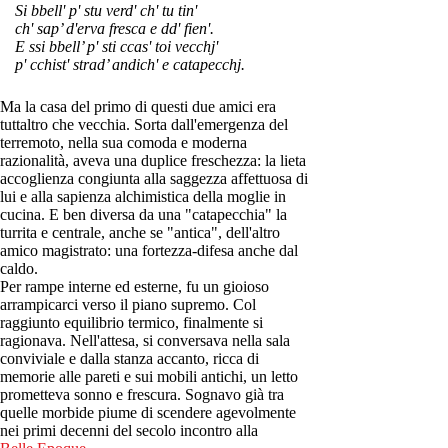
Si bbell' p' stu verd' ch' tu tin'
ch' sap’ d'erva fresca e dd' fien'.
E ssi bbell’ p' sti ccas' toi vecchj'
p' cchist' strad’ andich' e catapecchj.
Ma la casa del primo di questi due amici era
tuttaltro che vecchia. Sorta dall'emergenza del
terremoto, nella sua comoda e moderna
razionalità, aveva una duplice freschezza: la lieta
accoglienza congiunta alla saggezza affettuosa di
lui e alla sapienza alchimistica della moglie in
cucina. E ben diversa da una "catapecchia" la
turrita e centrale, anche se "antica", dell'altro
amico magistrato: una fortezza-difesa anche dal
caldo.
Per rampe interne ed esterne, fu un gioioso
arrampicarci verso il piano supremo. Col
raggiunto equilibrio termico, finalmente si
ragionava. Nell'attesa, si conversava nella sala
conviviale e dalla stanza accanto, ricca di
memorie alle pareti e sui mobili antichi, un letto
prometteva sonno e frescura. Sognavo già tra
quelle morbide piume di scendere agevolmente
nei primi decenni del secolo incontro alla