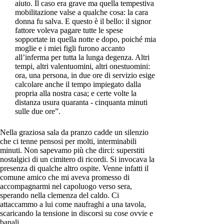
aiuto. Il caso era grave ma quella tempestiva
mobilitazione valse a qualche cosa: la cara
donna fu salva. E questo è il bello: il signor
fattore voleva pagare tutte le spese
sopportate in quella notte e dopo, poiché mia
moglie e i miei figli furono accanto
all’inferma per tutta la lunga degenza. Altri
tempi, altri valentuomini, altri onestuomini:
ora, una persona, in due ore di servizio esige
calcolare anche il tempo impiegato dalla
propria alla nostra casa; e certe volte la
distanza usura quaranta - cinquanta minuti
sulle due ore”.
Nella graziosa sala da pranzo cadde un silenzio
che ci tenne pensosi per molti, interminabili
minuti. Non sapevamo più che dirci: superstiti
nostalgici di un cimitero di ricordi. Si invocava la
presenza di qualche altro ospite. Venne infatti il
comune amico che mi aveva promesso di
accompagnarmi nel capoluogo verso sera,
sperando nella clemenza del caldo. Ci
attaccammo a lui come naufraghi a una tavola,
scaricando la tensione in discorsi su cose ovvie e
banali.