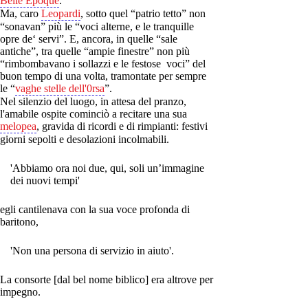
Belle Epoque
.
Ma, caro
Leopardi
, sotto quel “patrio tetto” non
“sonavan” più le “voci alterne, e le tranquille
opre de‘ servi”. E, ancora, in quelle “sale
antiche”, tra quelle “ampie finestre” non più
“rimbombavano i sollazzi e le festose voci” del
buon tempo di una volta, tramontate per sempre
le “
vaghe stelle dell'0rsa
”.
Nel silenzio del luogo, in attesa del pranzo,
l'amabile ospite cominciò a recitare una sua
melopea
, gravida di ricordi e di rimpianti: festivi
giorni sepolti e desolazioni incolmabili.
'Abbiamo ora noi due, qui, soli un’immagine
dei nuovi tempi'
egli cantilenava con la sua voce profonda di
baritono,
'Non una persona di servizio in aiuto'.
La consorte [dal bel nome biblico] era altrove per
impegno.