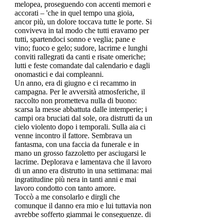
melopea, proseguendo con accenti memori e
accorati – 'che in quel tempo una gioia,
ancor più, un dolore toccava tutte le porte. Si
conviveva in tal modo che tutti eravamo per
tutti, spartendoci sonno e veglia; pane e
vino; fuoco e gelo; sudore, lacrime e lunghi
conviti rallegrati da canti e risate omeriche;
lutti e feste comandate dal calendario e dagli
onomastici e dai compleanni.
Un anno, era di giugno e ci recammo in
campagna. Per le avversità atmosferiche, il
raccolto non prometteva nulla di buono:
scarsa la messe abbattuta dalle intemperie; i
campi ora bruciati dal sole, ora distrutti da un
cielo violento dopo i temporali. Sulla aia ci
venne incontro il fattore. Sembrava un
fantasma, con una faccia da funerale e in
mano un grosso fazzoletto per asciugarsi le
lacrime. Deplorava e lamentava che il lavoro
di un anno era distrutto in una settimana: mai
ingratitudine più nera in tanti anni e mai
lavoro condotto con tanto amore.
Toccò a me consolarlo e dirgli che
comunque il danno era mio e lui tuttavia non
avrebbe sofferto giammai le conseguenze. di