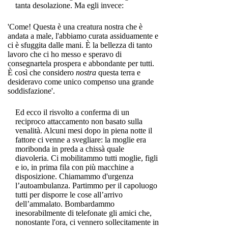
tanta desolazione. Ma egli invece:
'Come! Questa è una creatura nostra che è
andata a male, l'abbiamo curata assiduamente e
ci è sfuggita dalle mani. È la bellezza di tanto
lavoro che ci ho messo e speravo di
consegnartela prospera e abbondante per tutti.
È così che considero
nostra
questa terra e
desideravo come unico compenso una grande
soddisfazione'.
Ed ecco il risvolto a conferma di un
reciproco attaccamento non basato sulla
venalità. Alcuni mesi dopo in piena notte il
fattore ci venne a svegliare: la moglie era
moribonda in preda a chissà quale
diavoleria. Ci mobilitammo tutti moglie, figli
e io, in prima fila con più macchine a
disposizione. Chiamammo d'urgenza
l’autoambulanza. Partimmo per il capoluogo
tutti per disporre le cose all’arrivo
dell’ammalato. Bombardammo
inesorabilmente di telefonate gli amici che,
nonostante l'ora, ci vennero sollecitamente in