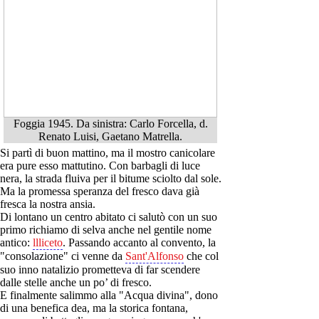
Foggia 1945. Da sinistra: Carlo Forcella, d.
Renato Luisi, Gaetano Matrella.
Si partì di buon mattino, ma il mostro canicolare
era pure esso mattutino. Con barbagli di luce
nera, la strada fluiva per il bitume sciolto dal sole.
Ma la promessa speranza del fresco dava già
fresca la nostra ansia.
Di lontano un centro abitato ci salutò con un suo
primo richiamo di selva anche nel gentile nome
antico:
llliceto
. Passando accanto al convento, la
"consolazione" ci venne da
Sant'Alfonso
che col
suo inno natalizio prometteva di far scendere
dalle stelle anche un po’ di fresco.
E finalmente salimmo alla "Acqua divina", dono
di una benefica dea, ma la storica fontana,