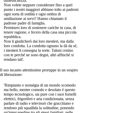
dimestichezza.
Non volete neppure considerare fino a quel
punto i nostri maggiori abbiano tolto ai padroni
ogni sorta di ostilità e ogni ombra di
umiliazione ai servi? Hanno chiamato il
padrone padre di famiglia.
Permisero loro di sostenere cariche in casa, di
tenere ragione, e fecero della casa una piccola
repubblica.
Non li giudicherò dai loro mestieri, ma dalla
loro condotta. La condotta ognuno la dà da sé,
i mestieri li consegna la sorte. Taluni cenino
con te perché ne sono degni, altri affinché si
rendano tali'.
Il suo incanto attentissimo proruppe in un sospiro
di liberazione:
'Rimpianto e nostalgia di un mondo scomodo
ma bello, mentre comodo e desolato è questo
tempo tecnologico, sia pure con i suoi fornelli
elettrici, frigoriferi e aria condizionata, senza
parlare di radio e televisori che gracchiano e
rendono più squallida la solitudine, ponendo
un'intercapedine tra gli stessi familiari, nelle