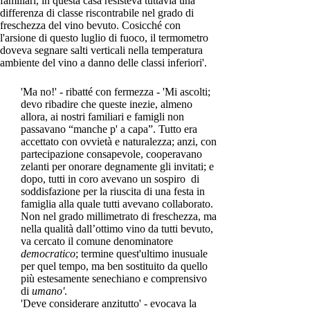
familiari, in questa casa resisteva tuttavia una
differenza di classe riscontrabile nel grado di
freschezza del vino bevuto. Cosicché con
l'arsione di questo luglio di fuoco, il termometro
doveva segnare salti verticali nella temperatura
ambiente del vino a danno delle classi inferiori'.
'Ma no!' - ribatté con fermezza - 'Mi ascolti;
devo ribadire che queste inezie, almeno
allora, ai nostri familiari e famigli non
passavano “manche p' a capa”. Tutto era
accettato con ovvietà e naturalezza; anzi, con
partecipazione consapevole, cooperavano
zelanti per onorare degnamente gli invitati; e
dopo, tutti in coro avevano un sospiro di
soddisfazione per la riuscita di una festa in
famiglia alla quale tutti avevano collaborato.
Non nel grado millimetrato di freschezza, ma
nella qualità dall’ottimo vino da tutti bevuto,
va cercato il comune denominatore
democratico
; termine quest'ultimo inusuale
per quel tempo, ma ben sostituito da quello
più estesamente senechiano e comprensivo
di
umano'
.
'Deve considerare anzitutto' - evocava la