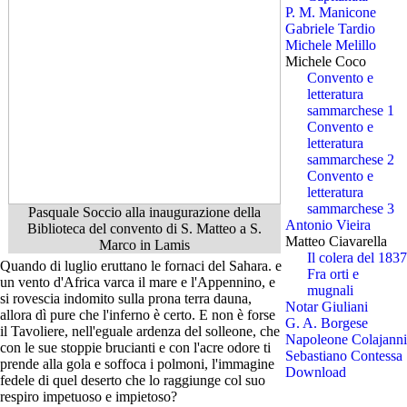
P. M. Manicone
Gabriele Tardio
Michele Melillo
Michele Coco
Convento e
letteratura
sammarchese 1
Convento e
letteratura
sammarchese 2
Convento e
letteratura
sammarchese 3
Pasquale Soccio alla inaugurazione della
Antonio Vieira
Biblioteca del convento di S. Matteo a S.
Matteo Ciavarella
Marco in Lamis
Il colera del 1837
Quando di luglio eruttano le fornaci del Sahara. e
Fra orti e
un vento d'Africa varca il mare e l'Appennino, e
mugnali
si rovescia indomito sulla prona terra dauna,
Notar Giuliani
allora dì pure che l'inferno è certo. E non è forse
G. A. Borgese
il Tavoliere, nell'eguale ardenza del solleone, che
Napoleone Colajanni
con le sue stoppie brucianti e con l'acre odore ti
Sebastiano Contessa
prende alla gola e soffoca i polmoni, l'immagine
Download
fedele di quel deserto che lo raggiunge col suo
respiro impetuoso e impietoso?