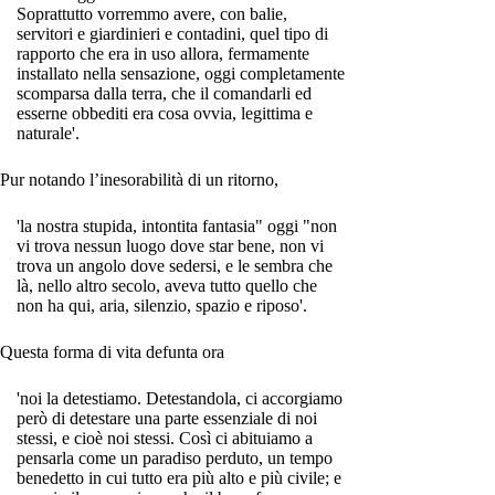
Soprattutto vorremmo avere, con balie,
servitori e giardinieri e contadini, quel tipo di
rapporto che era in uso allora, fermamente
installato nella sensazione, oggi completamente
scomparsa dalla terra, che il comandarli ed
esserne obbediti era cosa ovvia, legittima e
naturale'.
Pur notando l’inesorabilità di un ritorno,
'la nostra stupida, intontita fantasia" oggi "non
vi trova nessun luogo dove star bene, non vi
trova un angolo dove sedersi, e le sembra che
là, nello altro secolo, aveva tutto quello che
non ha qui, aria, silenzio, spazio e riposo'.
Questa forma di vita defunta ora
'noi la detestiamo. Detestandola, ci accorgiamo
però di detestare una parte essenziale di noi
stessi, e cioè noi stessi. Così ci abituiamo a
pensarla come un paradiso perduto, un tempo
benedetto in cui tutto era più alto e più civile; e