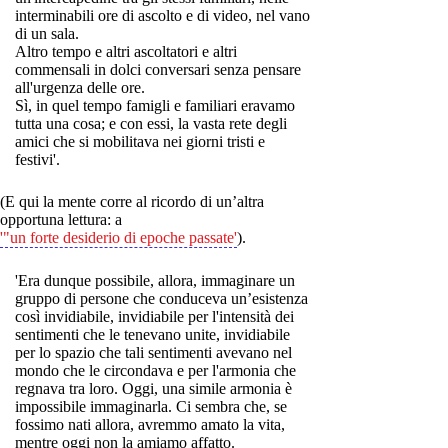
interminabili ore di ascolto e di video, nel vano
di un sala.
Altro tempo e altri ascoltatori e altri
commensali in dolci conversari senza pensare
all'urgenza delle ore.
Sì, in quel tempo famigli e familiari eravamo
tutta una cosa; e con essi, la vasta rete degli
amici che si mobilitava nei giorni tristi e
festivi'.
(E qui la mente corre al ricordo di un’altra
opportuna lettura: a
'"un forte desiderio di epoche passate'
).
'Era dunque possibile, allora, immaginare un
gruppo di persone che conduceva un’esistenza
così invidiabile, invidiabile per l'intensità dei
sentimenti che le tenevano unite, invidiabile
per lo spazio che tali sentimenti avevano nel
mondo che le circondava e per l'armonia che
regnava tra loro. Oggi, una simile armonia è
impossibile immaginarla. Ci sembra che, se
fossimo nati allora, avremmo amato la vita,
mentre oggi non la amiamo affatto.