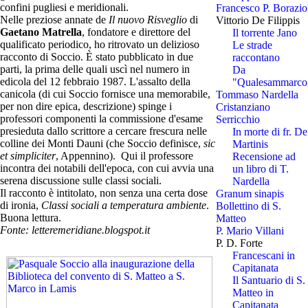
confini pugliesi e meridionali.
Francesco P. Borazio
Nelle preziose annate de
Il nuovo Risveglio
di
Vittorio De Filippis
Gaetano Matrella
, fondatore e direttore del
Il torrente Jano
qualificato periodico, ho ritrovato un delizioso
Le strade
racconto di Soccio. È stato pubblicato in due
raccontano
parti, la prima delle quali uscì nel numero in
Da
edicola del 12 febbraio 1987. L'assalto della
"Qualesammarco
canicola (di cui Soccio fornisce una memorabile,
Tommaso Nardella
per non dire epica, descrizione) spinge i
Cristanziano
professori componenti la commissione d'esame
Serricchio
presieduta dallo scrittore a cercare frescura nelle
In morte di fr. De
colline dei Monti Dauni (che Soccio definisce,
sic
Martinis
et simpliciter
, Appennino). Qui il professore
Recensione ad
incontra dei notabili dell'epoca, con cui avvia una
un libro di T.
serena discussione sulle classi sociali.
Nardella
Il racconto è intitolato, non senza una certa dose
Granum sinapis
di ironia,
Classi sociali a temperatura ambiente
.
Bollettino di S.
Buona lettura.
Matteo
Fonte: letteremeridiane.blogspot.it
P. Mario Villani
P. D. Forte
Francescani in
Capitanata
Il Santuario di S.
Matteo in
Capitanata