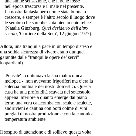
una simile sensazione, che il bene fosse
nell'epoca trascorsa e il male nel presente.
La nostra fantasia però non è stata buona a
crescere, e sempre è l’altro secolo il luogo dove
le sembra che sarebbe stata pienamente felice'
(Natalia Ginzburg,
Quel desiderio dell'altro
secolo
, 'Corriere della Sera', 12 giugno 1977).
Allora, una tranquilla pace in un tempo disteso e
una solida sicurezza di vivere erano dunque,
garantite dalle "tranquille opere de’ servi"
leopardiani).
'Pensate' - continuava la sua malinconica
melopea - 'non avevamo frigoriferi ma c’era la
solerzia puntuale dei nostri domestici. Questa
casa ha una profondità scavata nel sottosuolo
appena inferiore a quanto emerge dal piano
terra: una vera catacomba con scale e scalette,
andirivieni e cantina con botti colme di vini
pregiati di nostra produzione e con la canonica
temperatura ambiente'.
Il sospiro di attenzione e di sollievo questa volta