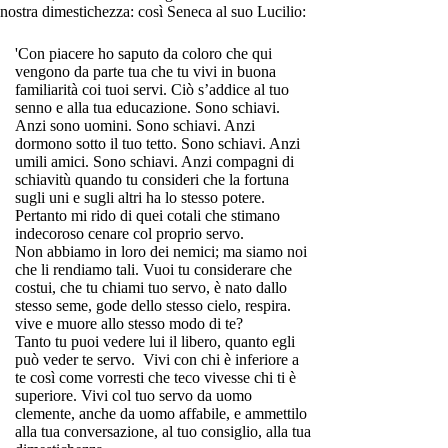
nostra dimestichezza: così Seneca al suo Lucilio:
'Con piacere ho saputo da coloro che qui
vengono da parte tua che tu vivi in buona
familiarità coi tuoi servi. Ciò s’addice al tuo
senno e alla tua educazione. Sono schiavi.
Anzi sono uomini. Sono schiavi. Anzi
dormono sotto il tuo tetto. Sono schiavi. Anzi
umili amici. Sono schiavi. Anzi compagni di
schiavitù quando tu consideri che la fortuna
sugli uni e sugli altri ha lo stesso potere.
Pertanto mi rido di quei cotali che stimano
indecoroso cenare col proprio servo.
Non abbiamo in loro dei nemici; ma siamo noi
che li rendiamo tali. Vuoi tu considerare che
costui, che tu chiami tuo servo, è nato dallo
stesso seme, gode dello stesso cielo, respira.
vive e muore allo stesso modo di te?
Tanto tu puoi vedere lui il libero, quanto egli
può veder te servo. Vivi con chi è inferiore a
te così come vorresti che teco vivesse chi ti è
superiore. Vivi col tuo servo da uomo
clemente, anche da uomo affabile, e ammettilo
alla tua conversazione, al tuo consiglio, alla tua