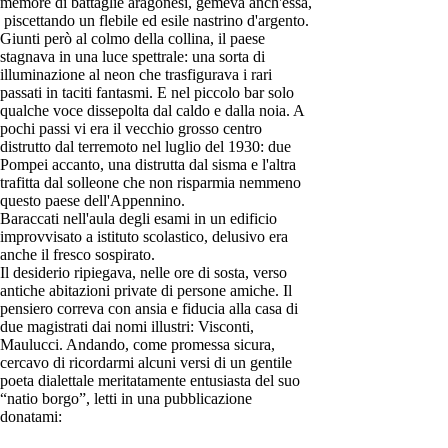
memore di battaglie aragonesi, gemeva anch'essa,
piscettando un flebile ed esile nastrino d'argento.
Giunti però al colmo della collina, il paese
stagnava in una luce spettrale: una sorta di
illuminazione al neon che trasfigurava i rari
passati in taciti fantasmi. E nel piccolo bar solo
qualche voce dissepolta dal caldo e dalla noia. A
pochi passi vi era il vecchio grosso centro
distrutto dal terremoto nel luglio del 1930: due
Pompei accanto, una distrutta dal sisma e l'altra
trafitta dal solleone che non risparmia nemmeno
questo paese dell'Appennino.
Baraccati nell'aula degli esami in un edificio
improvvisato a istituto scolastico, delusivo era
anche il fresco sospirato.
Il desiderio ripiegava, nelle ore di sosta, verso
antiche abitazioni private di persone amiche. Il
pensiero correva con ansia e fiducia alla casa di
due magistrati dai nomi illustri: Visconti,
Maulucci. Andando, come promessa sicura,
cercavo di ricordarmi alcuni versi di un gentile
poeta dialettale meritatamente entusiasta del suo
“natio borgo”, letti in una pubblicazione
donatami: