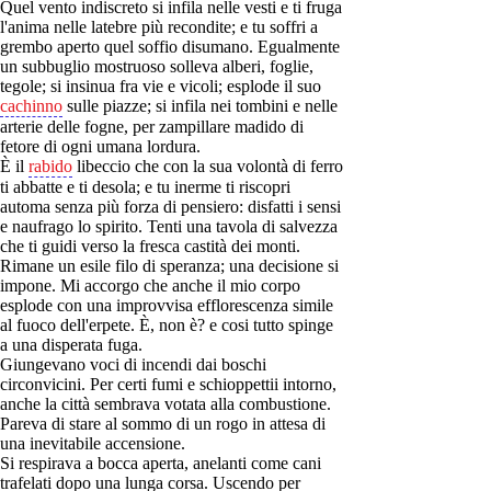
Quel vento indiscreto si infila nelle vesti e ti fruga
l'anima nelle latebre più recondite; e tu soffri a
grembo aperto quel soffio disumano. Egualmente
un subbuglio mostruoso solleva alberi, foglie,
tegole; si insinua fra vie e vicoli; esplode il suo
cachinno
sulle piazze; si infila nei tombini e nelle
arterie delle fogne, per zampillare madido di
fetore di ogni umana lordura.
È il
rabido
libeccio che con la sua volontà di ferro
ti abbatte e ti desola; e tu inerme ti riscopri
automa senza più forza di pensiero: disfatti i sensi
e naufrago lo spirito. Tenti una tavola di salvezza
che ti guidi verso la fresca castità dei monti.
Rimane un esile filo di speranza; una decisione si
impone. Mi accorgo che anche il mio corpo
esplode con una improvvisa efflorescenza simile
al fuoco dell'erpete. È, non è? e cosi tutto spinge
a una disperata fuga.
Giungevano voci di incendi dai boschi
circonvicini. Per certi fumi e schioppettii intorno,
anche la città sembrava votata alla combustione.
Pareva di stare al sommo di un rogo in attesa di
una inevitabile accensione.
Si respirava a bocca aperta, anelanti come cani
trafelati dopo una lunga corsa. Uscendo per