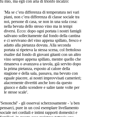
fu mio, ma egli con aria di trionfo incalzò:
'Ma se c’era differenza di temperatura nei vari
piani, non c’era differenza di classe sociale tra
noi, persone di casa, se non in una sola cosa:
nella bevuta dello stesso vino ma in tempi
diversi. Ecco: dopo ogni portata i nostri famigli
salivano sollecitamente dal fondo della cantina
e ci servivano del vino appena spillato, fresco e
adatto alla pietanza dovuta. Alla seconda
portata si ripeteva la stessa scena, col frettoloso
risalire dal fondo di giovani gitanti con un altro
vino sempre appena spillato, mentre quello che
rimaneva o avanzava a tavola, già servito dopo
la prima pietanza, esposto al calore della
stagione e della sala, passava, ma bevuto con
eguale piacere, ai nostri improvvisati camerieri;
alacremente divertiti anche loro da questo
giuoco e dallo scendere e salire tante volte per
le stesse scale'.
'Senonché' - gli osservai scherzosamente - 'a ben
pensarci, pure in un così esemplare livellamento
sociale nei cordiali e intimi rapporti domestici e