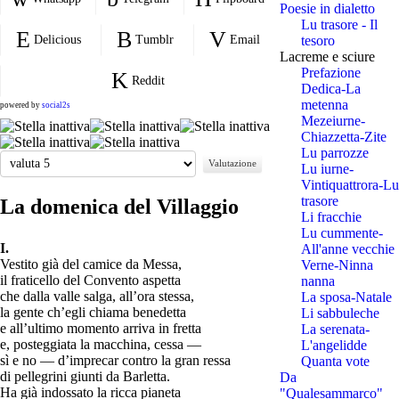
Poesie in dialetto
Lu trasore - Il
Delicious
Tumblr
Email
tesoro
Lacreme e sciure
Prefazione
Reddit
Dedica-La
metenna
powered by
social2s
Mezeiurne-
Chiazzetta-Zite
Lu parrozze
Valuta
Lu iurne-
Vintiquattrora-Lu
trasore
La domenica del Villaggio
Li fracchie
Lu cummente-
I.
All'anne vecchie
Vestito già del camice da Messa,
Verne-Ninna
il fraticello del Convento aspetta
nanna
che dalla valle salga, all’ora stessa,
La sposa-Natale
la gente ch’egli chiama benedetta
Li sabbuleche
e all’ultimo momento arriva in fretta
La serenata-
e, posteggiata la macchina, cessa —
L'angelidde
sì e no — d’imprecar contro la gran ressa
Quanta vote
di pellegrini giunti da Barletta.
Da
Ha già indossato la ricca pianeta
"Qualesammarco"