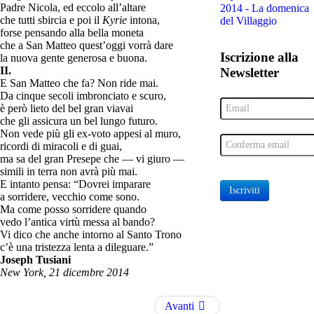
Padre Nicola, ed eccolo all’altare
2014 - La domenica
che tutti sbircia e poi il
Kyrie
intona,
del Villaggio
forse pensando alla bella moneta
che a San Matteo quest’oggi vorrà dare
Iscrizione alla
la nuova gente generosa e buona.
II.
Newsletter
E San Matteo che fa? Non ride mai.
Da cinque secoli imbronciato e scuro,
è però lieto del bel gran viavai
che gli assicura un bel lungo futuro.
Non vede più gli ex-voto appesi al muro,
ricordi di miracoli e di guai,
ma sa del gran Presepe che — vi giuro —
simili in terra non avrà più mai.
E intanto pensa: “Dovrei imparare
Iscriviti
a sorridere, vecchio come sono.
Ma come posso sorridere quando
vedo l’antica virtù messa al bando?
Vi dico che anche intorno al Santo Trono
c’è una tristezza lenta a dileguare.”
Joseph Tusiani
New York, 21 dicembre 2014
Avanti