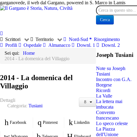
garganovede, il web dal Gargano, powered in S. Marco in Lamis
Cerca
Cerca
Scrittori
Territorio
Nord-Sud
Risorgimento
Profili
Ospedale
Almanacco
Downl. 1
Downl. 2
Sei qui:
Home
Joseph Tusiani
2014 - La domenica del Villaggio
Note su Joseph
Tusiani
2014 - La domenica del
Incontro con G.A.
Villaggio
Borgese
Ricordi
La Valle
Dettagli
La lettera mai
Categoria:
Tusiani
imbucata
Convento
francescano
Facebook
Pinterest
Linkedin
Lo speco celeste
La Piazza
dell'Unione
Whatsapp
Telegram
Flipboard