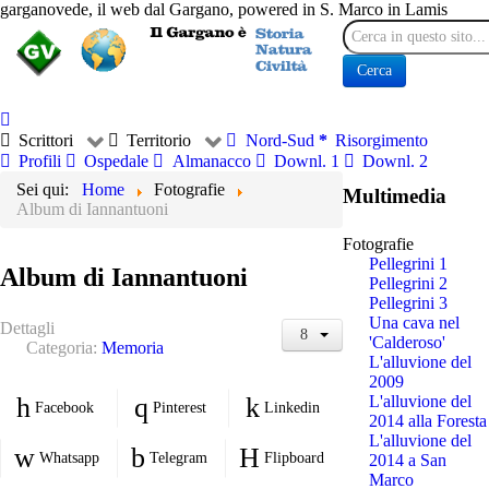
garganovede, il web dal Gargano, powered in S. Marco in Lamis
Cerca
Cerca
Scrittori
Territorio
Nord-Sud
Risorgimento
Profili
Ospedale
Almanacco
Downl. 1
Downl. 2
Sei qui:
Home
Fotografie
Multimedia
Album di Iannantuoni
Fotografie
Pellegrini 1
Album di Iannantuoni
Pellegrini 2
Pellegrini 3
Una cava nel
Dettagli
'Calderoso'
Categoria:
Memoria
L'alluvione del
2009
L'alluvione del
Facebook
Pinterest
Linkedin
2014 alla Foresta
L'alluvione del
Whatsapp
Telegram
Flipboard
2014 a San
Marco