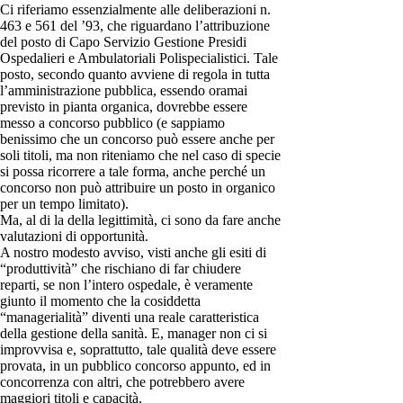
Ci riferiamo essenzialmente alle deliberazioni n.
463 e 561 del ’93, che riguardano l’attribuzione
del posto di Capo Servizio Gestione Presidi
Ospedalieri e Ambulatoriali Polispecialistici. Tale
posto, secondo quanto avviene di regola in tutta
l’amministrazione pubblica, essendo oramai
previsto in pianta organica, dovrebbe essere
messo a concorso pubblico (e sappiamo
benissimo che un concorso può essere anche per
soli titoli, ma non riteniamo che nel caso di specie
si possa ricorrere a tale forma, anche perché un
concorso non può attribuire un posto in organico
per un tempo limitato).
Ma, al di la della legittimità, ci sono da fare anche
valutazioni di opportunità.
A nostro modesto avviso, visti anche gli esiti di
“produttività” che rischiano di far chiudere
reparti, se non l’intero ospedale, è veramente
giunto il momento che la cosiddetta
“managerialità” diventi una reale caratteristica
della gestione della sanità. E, manager non ci si
improvvisa e, soprattutto, tale qualità deve essere
provata, in un pubblico concorso appunto, ed in
concorrenza con altri, che potrebbero avere
maggiori titoli e capacità.