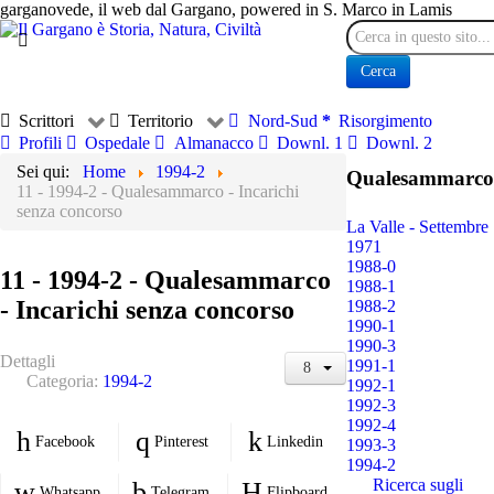
garganovede, il web dal Gargano, powered in S. Marco in Lamis
Cerca
Cerca
Scrittori
Territorio
Nord-Sud
Risorgimento
Profili
Ospedale
Almanacco
Downl. 1
Downl. 2
Sei qui:
Home
1994-2
Qualesammarco
11 - 1994-2 - Qualesammarco - Incarichi
senza concorso
La Valle - Settembre
1971
1988-0
11 - 1994-2 - Qualesammarco
1988-1
- Incarichi senza concorso
1988-2
1990-1
1990-3
Dettagli
1991-1
Categoria:
1994-2
1992-1
1992-3
1992-4
Facebook
Pinterest
Linkedin
1993-3
1994-2
Ricerca sugli
Whatsapp
Telegram
Flipboard