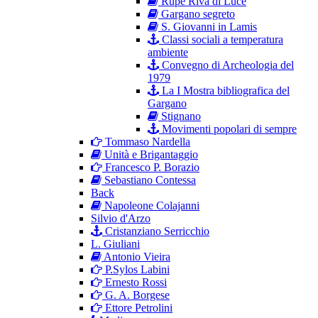
Rupe Riva di Luce
Gargano segreto
S. Giovanni in Lamis
Classi sociali a temperatura
ambiente
Convegno di Archeologia del
1979
La I Mostra bibliografica del
Gargano
Stignano
Movimenti popolari di sempre
Tommaso Nardella
Unità e Brigantaggio
Francesco P. Borazio
Sebastiano Contessa
Back
Napoleone Colajanni
Silvio d'Arzo
Cristanziano Serricchio
L. Giuliani
Antonio Vieira
P.Sylos Labini
Ernesto Rossi
G. A. Borgese
Ettore Petrolini