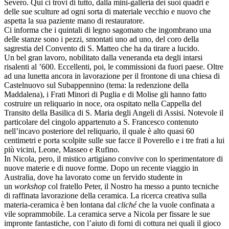
Severo. Qui ci trovi di tutto, dalla mini-galleria dei suoi quadri e
delle sue sculture ad ogni sorta di materiale vecchio e nuovo che
aspetta la sua paziente mano di restauratore.
Ci informa che i quintali di legno sagomato che ingombrano una
delle stanze sono i pezzi, smontati uno ad uno, del coro della
sagrestia del Convento di S. Matteo che ha da tirare a lucido.
Un bel gran lavoro, nobilitato dalla veneranda eta degli intarsi
risalenti al ’600. Eccellenti, poi, le commissioni da fuori paese. Oltre
ad una lunetta ancora in lavorazione per il frontone di una chiesa di
Castelnuovo sul Subappennino (tema: la redenzione della
Maddalena), i Frati Minori di Puglia e di Molise gli hanno fatto
costruire un reliquario in noce, ora ospitato nella Cappella del
Transito della Basilica di S. Maria degli Angeli di Assisi. Notevole il
particolare del cingolo appartenuto a S. Francesco contenuto
nell’incavo posteriore del reliquario, il quale è alto quasi 60
centimetri e porta scolpite sulle sue facce il Poverello e i tre frati a lui
più vicini, Leone, Masseo e Rufino.
In Nicola, pero, il mistico artigiano convive con lo sperimentatore di
nuove materie e di nuove forme. Dopo un recente viaggio in
Australia, dove ha lavorato come un fervido studente in
un
workshop
col fratello Peter, il Nostro ha messo a punto tecniche
di raffinata lavorazione della ceramica. La ricerca creativa sulla
materia-ceramica è ben lontana dal
cliché
che la vuole confinata a
vile soprammobile. La ceramica serve a Nicola per fissare le sue
impronte fantastiche, con l’aiuto di forni di cottura nei quali il gioco