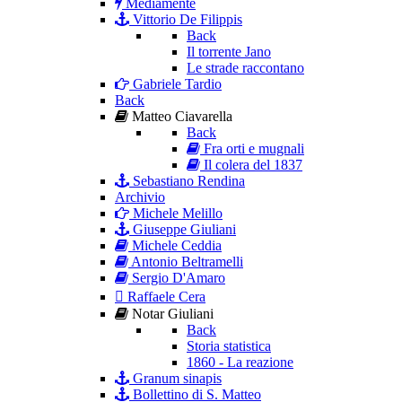
Mediamente
Vittorio De Filippis
Back
Il torrente Jano
Le strade raccontano
Gabriele Tardio
Back
Matteo Ciavarella
Back
Fra orti e mugnali
Il colera del 1837
Sebastiano Rendina
Archivio
Michele Melillo
Giuseppe Giuliani
Michele Ceddia
Antonio Beltramelli
Sergio D'Amaro
Raffaele Cera
Notar Giuliani
Back
Storia statistica
1860 - La reazione
Granum sinapis
Bollettino di S. Matteo