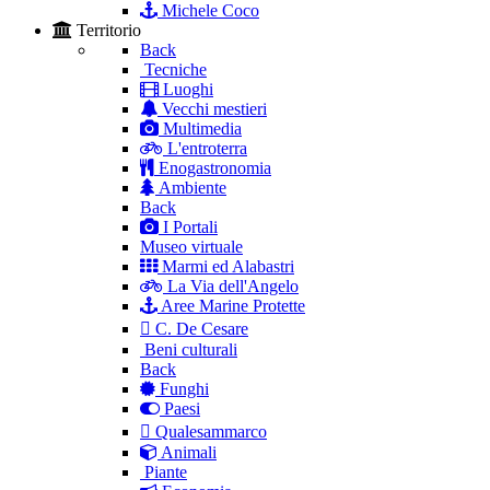
Michele Coco
Territorio
Back
Tecniche
Luoghi
Vecchi mestieri
Multimedia
L'entroterra
Enogastronomia
Ambiente
Back
I Portali
Museo virtuale
Marmi ed Alabastri
La Via dell'Angelo
Aree Marine Protette
C. De Cesare
Beni culturali
Back
Funghi
Paesi
Qualesammarco
Animali
Piante