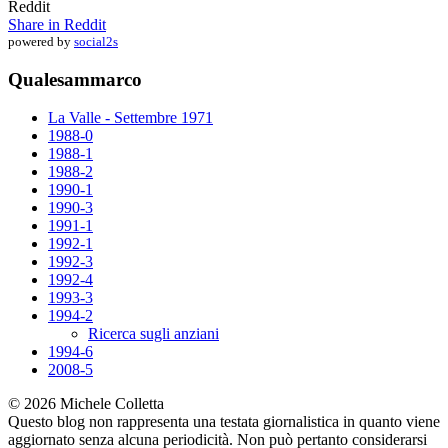
Reddit
Share in Reddit
powered by
social2s
Qualesammarco
La Valle - Settembre 1971
1988-0
1988-1
1988-2
1990-1
1990-3
1991-1
1992-1
1992-3
1992-4
1993-3
1994-2
Ricerca sugli anziani
1994-6
2008-5
© 2026 Michele Colletta
Questo blog non rappresenta una testata giornalistica in quanto viene
aggiornato senza alcuna periodicità. Non può pertanto considerarsi