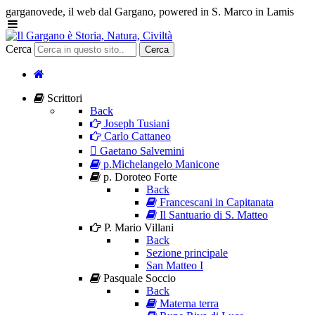
garganovede, il web dal Gargano, powered in S. Marco in Lamis
Cerca
Cerca
Scrittori
Back
Joseph Tusiani
Carlo Cattaneo
Gaetano Salvemini
p.Michelangelo Manicone
p. Doroteo Forte
Back
Francescani in Capitanata
Il Santuario di S. Matteo
P. Mario Villani
Back
Sezione principale
San Matteo I
Pasquale Soccio
Back
Materna terra