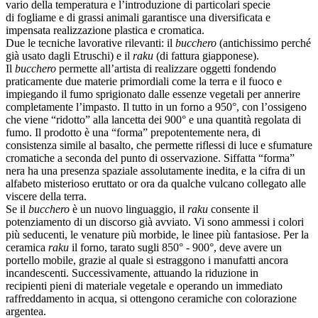
vario della temperatura e l’introduzione di particolari specie
di fogliame e di grassi animali garantisce una diversificata e
impensata realizzazione plastica e cromatica.
Due le tecniche lavorative rilevanti: il
bucchero
(antichissimo perché
già usato dagli Etruschi) e il
raku
(di fattura giapponese).
Il
bucchero
permette all’artista di realizzare oggetti fondendo
praticamente due materie primordiali come la terra e il fuoco e
impiegando il fumo sprigionato dalle essenze vegetali per annerire
completamente l’impasto. Il tutto in un forno a 950°, con l’ossigeno
che viene “ridotto” alla lancetta dei 900° e una quantità regolata di
fumo. Il prodotto è una “forma” prepotentemente nera, di
consistenza simile al basalto, che permette riflessi di luce e sfumature
cromatiche a seconda del punto di osservazione. Siffatta “forma”
nera ha una presenza spaziale assolutamente inedita, e la cifra di un
alfabeto misterioso eruttato or ora da qualche vulcano collegato alle
viscere della terra.
Se il
bucchero
è un nuovo linguaggio, il
raku
consente il
potenziamento di un discorso già avviato. Vi sono ammessi i colori
più seducenti, le venature più morbide, le linee più fantasiose. Per la
ceramica
raku
il forno, tarato sugli 850° - 900°, deve avere un
portello mobile, grazie al quale si estraggono i manufatti ancora
incandescenti. Successivamente, attuando la riduzione in
recipienti pieni di materiale vegetale e operando un immediato
raffreddamento in acqua, si ottengono ceramiche con colorazione
argentea.