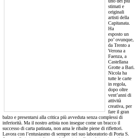
uno dei più
stimati e
originali
artisti della
Capitanata.
Ha
esposto un
po’ ovunque,
da Trento a
Verona a
Faenza, a
Castellana
Grotte a Bari.
Nicola ha
tutte le carte
in regola,
dopo oltre
vent’anni di
attività
creativa, per
fare il gran
balzo e presentarsi alla critica più avveduta senza complessi di
inferiorità. Ma il nostro artista non insegue come un bracco il
successo di carta patinata, non ama le ribalte piene di riflettori.
Lavora con l’entusiasmo di sempre nel suo laboratorio di Porta S.