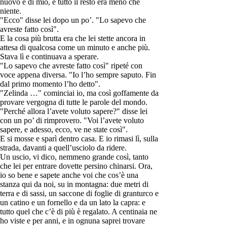
nuovo e di mio, e tutto il resto era meno che
niente.
"Ecco" disse lei dopo un po’. "Lo sapevo che
avreste fatto così".
E la cosa più brutta era che lei stette ancora in
attesa di qualcosa come un minuto e anche più.
Stava lì e continuava a sperare.
"Lo sapevo che avreste fatto così" ripeté con
voce appena diversa. "Io l’ho sempre saputo. Fin
dal primo momento l’ho detto".
"Zelinda …" cominciai io, ma così goffamente da
provare vergogna di tutte le parole del mondo.
"Perché allora l’avete voluto sapere?" disse lei
con un po’ di rimprovero. "Voi l’avete voluto
sapere, e adesso, ecco, ve ne state così".
E si mosse e sparì dentro casa. E io rimasi lì, sulla
strada, davanti a quell’usciolo da ridere.
Un uscio, vi dico, nemmeno grande così, tanto
che lei per entrare dovette persino chinarsi. Ora,
io so bene e sapete anche voi che cos’è una
stanza qui da noi, su in montagna: due metri di
terra e di sassi, un saccone di foglie di granturco e
un catino e un fornello e da un lato la capra: e
tutto quel che c’è di più è regalato. A centinaia ne
ho viste e per anni, e in ognuna saprei trovare