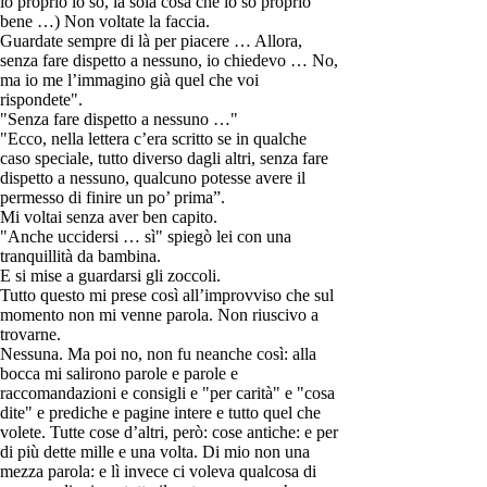
io proprio lo so, la sola cosa che io so proprio
bene …) Non voltate la faccia.
Guardate sempre di là per piacere … Allora,
senza fare dispetto a nessuno, io chiedevo … No,
ma io me l’immagino già quel che voi
rispondete".
"Senza fare dispetto a nessuno …"
"Ecco, nella lettera c’era scritto se in qualche
caso speciale, tutto diverso dagli altri, senza fare
dispetto a nessuno, qualcuno potesse avere il
permesso di finire un po’ prima”.
Mi voltai senza aver ben capito.
"Anche uccidersi … sì" spiegò lei con una
tranquillità da bambina.
E si mise a guardarsi gli zoccoli.
Tutto questo mi prese così all’improvviso che sul
momento non mi venne parola. Non riuscivo a
trovarne.
Nessuna. Ma poi no, non fu neanche così: alla
bocca mi salirono parole e parole e
raccomandazioni e consigli e "per carità" e "cosa
dite" e prediche e pagine intere e tutto quel che
volete. Tutte cose d’altri, però: cose antiche: e per
di più dette mille e una volta. Di mio non una
mezza parola: e lì invece ci voleva qualcosa di