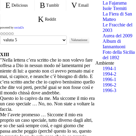
La Fajarama
Delicious
Tumblr
Email
Isole Tremiti
La Fiera di San
Matteo
Reddit
Le Fracchie del
powered by
social2s
2003
Aurea del 2009
Valuta
Album di
Iannantuoni
Foto della Sicilia
XIII
del 1892
"Nella lettera c’era scritto che io non volevo fare
Ambiente
offesa a Dio in nessun modo né lamentarmi per
1994-1
niente di lui: a questo non ci avevo pensato mai e
1994-2
mai, si capisce, e neanche c’è bisogno di dirlo. E
1996-1
c’era scritto anche che io capivo benissimo quello
1996-2
che dite voi preti, perché guai se non fosse così e
1996-3
il mondo chissà dove andrebbe.
Questo io lo capivo da me. Ma siccome il mio era
un caso speciale … No, no. Non state a voltare la
faccia.
Me l’avete promesso … Siccome il mio era
proprio un caso speciale, tutto diverso dagli altri,
e so che sarà sempre così, e ogni giorno che
passa anche peggio (perché questo lo so, questo