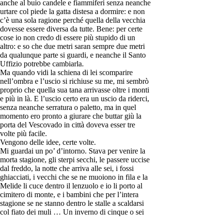
anche al buio candele e fiammiferi senza neanche
urtare col piede la gatta distesa a dormire: e non
c’è una sola ragione perché quella della vecchia
dovesse essere diversa da tutte. Bene: per certe
cose io non credo di essere più stupido di un
altro: e so che due metri saran sempre due metri
da qualunque parte si guardi, e neanche il Santo
Uffizio potrebbe cambiarla.
Ma quando vidi la schiena di lei scomparire
nell’ombra e l’uscio si richiuse su me, mi sembrò
proprio che quella sua tana arrivasse oltre i monti
e più in là. E l’uscio certo era un uscio da riderci,
senza neanche serratura o paletto, ma in quel
momento ero pronto a giurare che buttar giù la
porta del Vescovado in città doveva esser tre
volte più facile.
Vengono delle idee, certe volte.
Mi guardai un po’ d’intorno. Stava per venire la
morta stagione, gli sterpi secchi, le passere uccise
dal freddo, la notte che arriva alle sei, i fossi
ghiacciati, i vecchi che se ne muoiono in fila e la
Melide li cuce dentro il lenzuolo e io li porto al
cimitero di monte, e i bambini che per l’intera
stagione se ne stanno dentro le stalle a scaldarsi
col fiato dei muli … Un inverno di cinque o sei