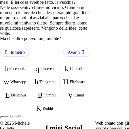
mesi. E lei cosa avrebbe fatto, la vecchia?
Nelle ossa sentivo l’inverno vicino. Guardai un
momento le nuvole che adesso eran più grandi di
un prato, e poi mi avviai alla parrocchia. Le
nuvole mi venivano dietro. Sempre dietro, come
se qualcosa sapessero. Vengono delle idee, certe
volte.
Ma che altro potevo fare, mi dite?
Indietro
Avanti
Facebook
Pinterest
Linkedin
Whatsapp
Telegram
Flipboard
Delicious
Tumblr
Email
Reddit
powered by
social2s
© 2026 Michele
Web creato con gli
I miei Social
Colletta
script open source