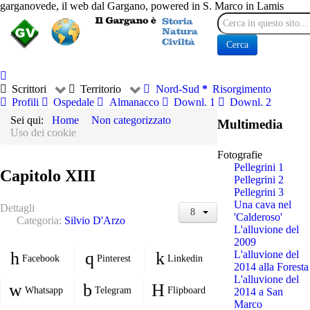
garganovede, il web dal Gargano, powered in S. Marco in Lamis
Cerca
Cerca
Scrittori
Territorio
Nord-Sud
Risorgimento
Profili
Ospedale
Almanacco
Downl. 1
Downl. 2
Sei qui:
Home
Non categorizzato
Multimedia
Uso dei cookie
Fotografie
Pellegrini 1
Capitolo XIII
Pellegrini 2
Pellegrini 3
Una cava nel
Dettagli
'Calderoso'
Categoria:
Silvio D'Arzo
L'alluvione del
2009
L'alluvione del
Facebook
Pinterest
Linkedin
2014 alla Foresta
L'alluvione del
Whatsapp
Telegram
Flipboard
2014 a San
Marco